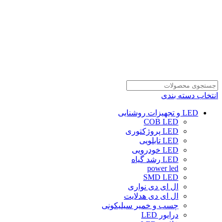
انتخاب دسته بندی
LED و تجهیزات روشنایی
COB LED
LED پروژکتوری
LED تابلویی
LED خودرویی
LED رشد گیاه
power led
SMD LED
ال ای دی نواری
ال ای دی هدلایت
چسب و خمیر سیلیکونی
درایور LED