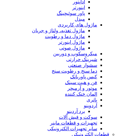
آداپتور
اینورتر
پاور سوئیچینگ
مبدل
ماژول های کاربردی
ماژول تغذیه، ولتاژ و جریان
ماژول دما و رطوبت
ماژول اینورتر
ماژول صوتی
میکروسکوپ و دوربین
شیرینک حرارتی
سشوار صنعتی
دما سنج و رطوبت سنج
کیس پاوربانک
فن و هیت سینک
موتور و آرمیچر
المان خنک کننده
باتری
آردوینو
برد آردینو
سوکت و فیش آلات
تجهیزات و قطعات ماینر
سایر تجهیزات الکترونیکی
قطعات الکترونیکی