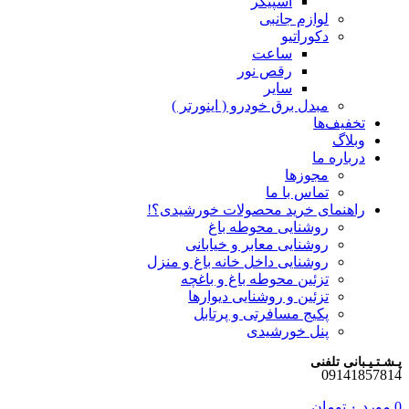
اسپیکر
لوازم جانبی
دکوراتیو
ساعت
رقص نور
سایر
مبدل برق خودرو ( اینورتر )
تخفیف‌ها
وبلاگ
درباره ما
مجوزها
تماس با ما
راهنمای خرید محصولات خورشیدی؟!
روشنایی محوطه باغ
روشنایی معابر و خیابانی
روشنایی داخل خانه باغ و منزل
تزئین محوطه باغ و باغچه
تزئین و روشنایی دیوارها
پکیج مسافرتی و پرتابل
پنل خورشیدی
پـشـتـیـبانی تلفنی
09141857814
0
مورد
۰
تومان