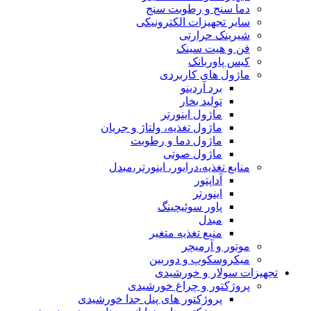
دما سنج و رطوبت سنج
سایر تجهیزات الکترونیکی
شیرینک حرارتی
فن و هیت سینک
کیس پاوربانک
ماژول های کاربردی
برد آردینو
تولید بخار
ماژول اینورتر
ماژول تغذیه، ولتاژ و جریان
ماژول دما و رطوبت
ماژول صوتی
منابع تغذیه،درایور، اینورتر،مبدل
آداپتور
اینورتر
پاور سوئیچینگ
مبدل
منبع تغذیه متغیر
موتور و آرمیچر
میکروسکوپ و دوربین
تجهیزات سولار و خورشیدی
پروژکتور و چراغ خورشیدی
پروژکتور های پنل جدا خورشیدی