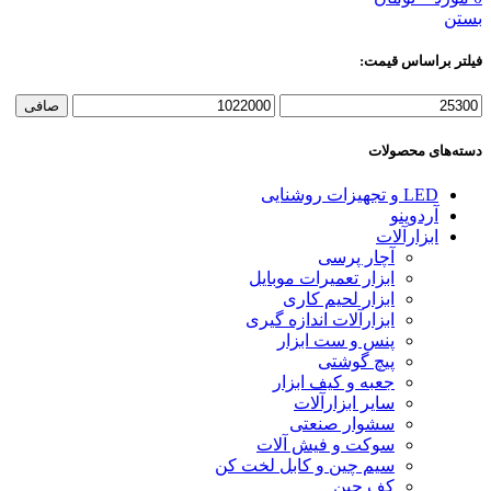
بستن
فیلتر براساس قیمت:
حداقل
حداكثر
صافی
قیمت
قيمت
دسته‌های محصولات
LED و تجهیزات روشنایی
آردوینو
ابزارآلات
آچار پرسی
ابزار تعمیرات موبایل
ابزار لحیم کاری
ابزارآلات اندازه گیری
پنس و ست ابزار
پیچ گوشتی
جعبه و کیف ابزار
سایر ابزارآلات
سشوار صنعتی
سوکت و فیش آلات
سیم چین و کابل لخت کن
کف چین