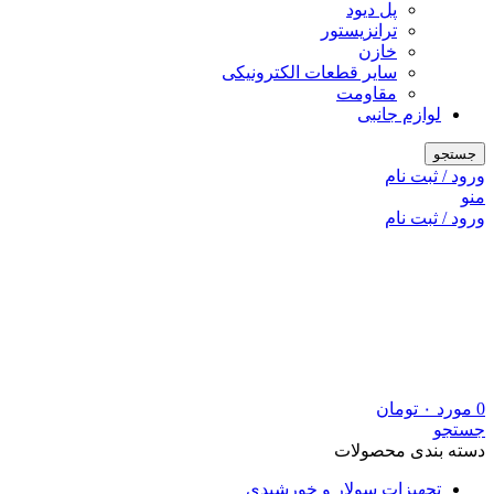
پل دیود
ترانزیستور
خازن
سایر قطعات الکترونیکی
مقاومت
لوازم جانبی
جستجو
ورود / ثبت نام
منو
ورود / ثبت نام
0
مورد
۰
تومان
جستجو
دسته بندی محصولات
تجهیزات سولار و خورشیدی