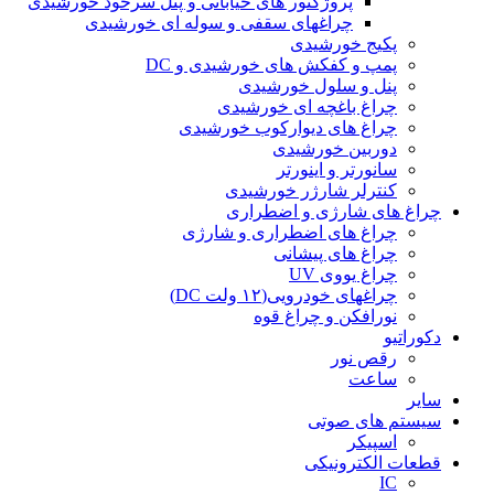
پروژکتور های خیابانی و پنل سرخود خورشیدی
چراغهای سقفی و سوله ای خورشیدی
پکیج خورشیدی
پمپ و کفکش های خورشیدی و DC
پنل و سلول خورشیدی
چراغ باغچه ای خورشیدی
چراغ های دیوارکوب خورشیدی
دوربین خورشیدی
سانورتر و اینورتر
کنترلر شارژر خورشیدی
چراغ های شارژی و اضطراری
چراغ های اضطراری و شارژی
چراغ های پیشانی
چراغ یووی UV
چراغهای خودرویی(۱۲ ولت DC)
نورافکن و چراغ قوه
دکوراتیو
رقص نور
ساعت
سایر
سیستم های صوتی
اسپیکر
قطعات الکترونیکی
IC