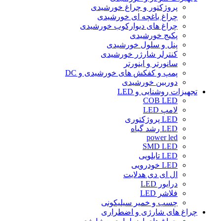
پروژکتور و چراغ خورشیدی
چراغ باغچه ای خورشیدی
چراغ های دیوارکوب خورشیدی
پکیج خورشیدی
پنل و سلول خورشیدی
کنترلر شارژر خورشیدی
سانورتر و اینورتر
پمپ و کفکش های خورشیدی و DC
دوربین خورشیدی
تجهیزات روشنایی و LED
COB LED
لامپ LED
LED پروژکتوری
LED رشد گیاه
power led
SMD LED
LED تابلویی
LED خودرویی
ال ای دی هدلایت
درایور LED
فلاشر LED
چسب و خمیر سیلیکونی
چراغ های شارژی و اضطراری