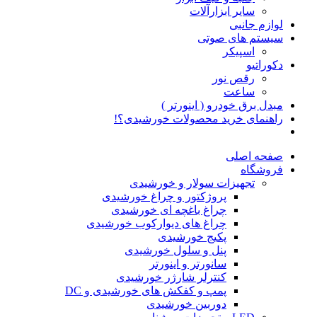
سایر ابزارآلات
لوازم جانبی
سیستم های صوتی
اسپیکر
دکوراتیو
رقص نور
ساعت
مبدل برق خودرو ( اینورتر )
راهنمای خرید محصولات خورشیدی؟!
صفحه اصلی
فروشگاه
تجهیزات سولار و خورشیدی
پروژکتور و چراغ خورشیدی
چراغ باغچه ای خورشیدی
چراغ های دیوارکوب خورشیدی
پکیج خورشیدی
پنل و سلول خورشیدی
سانورتر و اینورتر
کنترلر شارژر خورشیدی
پمپ و کفکش های خورشیدی و DC
دوربین خورشیدی