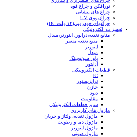
چراغ های اضطراری و شارژی
نورافکن و چراغ قوه
چراغ های پیشانی
چراغ یووی UV
چراغهای خودرویی(۱۲ ولت DC)
تجهیزات الکترونیکی
منابع تغذیه،درایور، اینورتر،مبدل
منبع تغذیه متغیر
اینورتر
مبدل
پاور سوئیچینگ
آداپتور
قطعات الکترونیکی
IC
ترانزیستور
خازن
دیود
مقاومت
سایر قطعات الکترونیکی
ماژول های کاربردی
ماژول تغذیه، ولتاژ و جریان
ماژول دما و رطوبت
ماژول اینورتر
ماژول صوتی