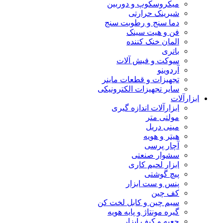
میکروسکوپ و دوربین
شیرینک حرارتی
دما سنج و رطوبت سنج
فن و هیت سینک
المان خنک کننده
باتری
سوکت و فیش آلات
آردوینو
تجهیزات و قطعات ماینر
سایر تجهیزات الکترونیکی
ابزارآلات
ابزارآلات اندازه گیری
مولتی متر
مینی دریل
هیتر و هویه
آچار پرسی
سشوار صنعتی
ابزار لحیم کاری
پیچ گوشتی
پنس و ست ابزار
کف چین
سیم چین و کابل لخت کن
گیره مونتاژ و پایه هویه
جعبه و کیف ابزار