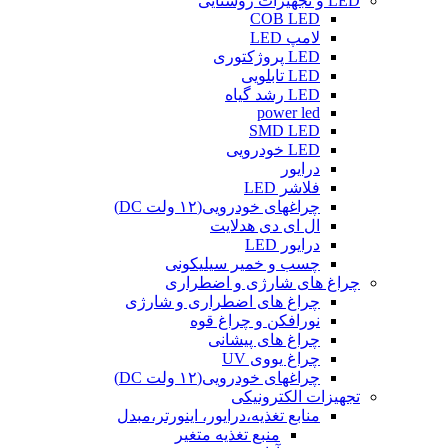
LED و تجهیزات روشنایی
COB LED
لامپ LED
LED پروژکتوری
LED تابلویی
LED رشد گیاه
power led
SMD LED
LED خودرویی
درایور
فلاشر LED
چراغهای خودرویی(۱۲ ولت DC)
ال ای دی هدلایت
درایور LED
چسب و خمیر سیلیکونی
چراغ های شارژی و اضطراری
چراغ های اضطراری و شارژی
نورافکن و چراغ قوه
چراغ های پیشانی
چراغ یووی UV
چراغهای خودرویی(۱۲ ولت DC)
تجهیزات الکترونیکی
منابع تغذیه،درایور، اینورتر،مبدل
منبع تغذیه متغیر