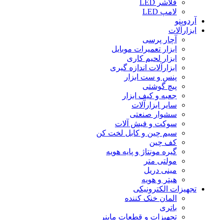
فلاشر LED
لامپ LED
آردوینو
ابزارآلات
آچار پرسی
ابزار تعمیرات موبایل
ابزار لحیم کاری
ابزارآلات اندازه گیری
پنس و ست ابزار
پیچ گوشتی
جعبه و کیف ابزار
سایر ابزارآلات
سشوار صنعتی
سوکت و فیش آلات
سیم چین و کابل لخت کن
کف چین
گیره مونتاژ و پایه هویه
مولتی متر
مینی دریل
هیتر و هویه
تجهیزات الکترونیکی
المان خنک کننده
باتری
تجهیزات و قطعات ماینر