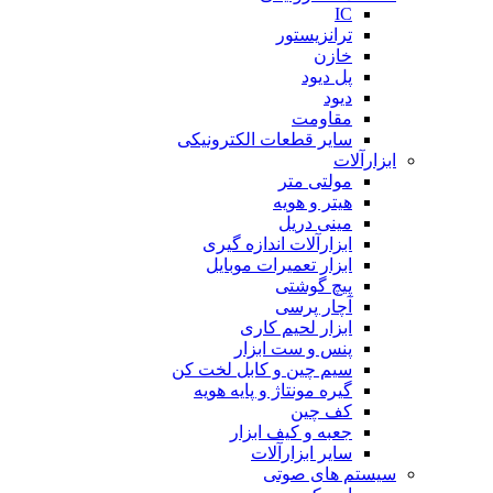
IC
ترانزیستور
خازن
پل دیود
دیود
مقاومت
سایر قطعات الکترونیکی
ابزارآلات
مولتی متر
هیتر و هویه
مینی دریل
ابزارآلات اندازه گیری
ابزار تعمیرات موبایل
پیچ گوشتی
آچار پرسی
ابزار لحیم کاری
پنس و ست ابزار
سیم چین و کابل لخت کن
گیره مونتاژ و پایه هویه
کف چین
جعبه و کیف ابزار
سایر ابزارآلات
سیستم های صوتی