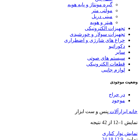
گیره مونتاژ و پایه هویه
مولتی متر
مینی دریل
هیتر و هویه
تجهیزات الکترونیکی
تجهیزات سولار و خورشیدی
چراغ های شارژی و اضطراری
دکوراتیو
سایر
سیستم های صوتی
قطعات الکترونیکی
لوازم جانبی
وضعیت موجودی
در حراج
موجود
خانه
ابزارآلات
پنس و ست ابزار
Sorted
نمایش 1–12 از 42 نتیجه
by
latest
نمایش نوار کناری
نمایش
9
12
18
24