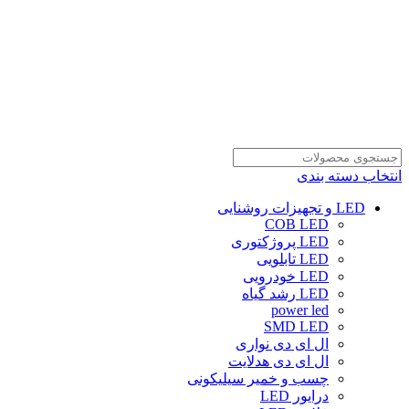
انتخاب دسته بندی
LED و تجهیزات روشنایی
COB LED
LED پروژکتوری
LED تابلویی
LED خودرویی
LED رشد گیاه
power led
SMD LED
ال ای دی نواری
ال ای دی هدلایت
چسب و خمیر سیلیکونی
درایور LED