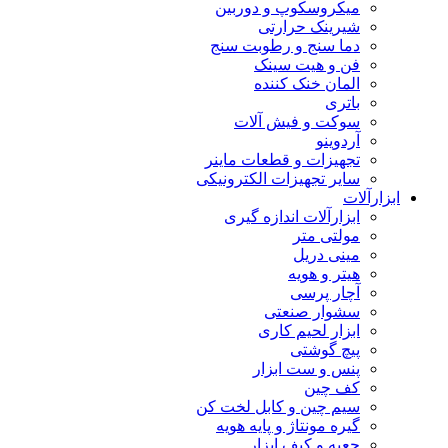
میکروسکوپ و دوربین
شیرینک حرارتی
دما سنج و رطوبت سنج
فن و هیت سینک
المان خنک کننده
باتری
سوکت و فیش آلات
آردوینو
تجهیزات و قطعات ماینر
سایر تجهیزات الکترونیکی
ابزارآلات
ابزارآلات اندازه گیری
مولتی متر
مینی دریل
هیتر و هویه
آچار پرسی
سشوار صنعتی
ابزار لحیم کاری
پیچ گوشتی
پنس و ست ابزار
کف چین
سیم چین و کابل لخت کن
گیره مونتاژ و پایه هویه
جعبه و کیف ابزار