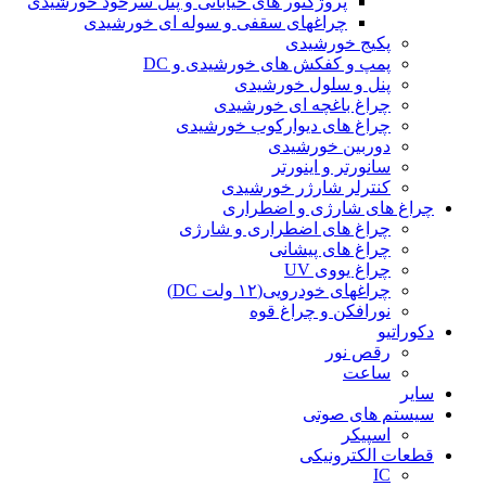
پروژکتور های خیابانی و پنل سرخود خورشیدی
چراغهای سقفی و سوله ای خورشیدی
پکیج خورشیدی
پمپ و کفکش های خورشیدی و DC
پنل و سلول خورشیدی
چراغ باغچه ای خورشیدی
چراغ های دیوارکوب خورشیدی
دوربین خورشیدی
سانورتر و اینورتر
کنترلر شارژر خورشیدی
چراغ های شارژی و اضطراری
چراغ های اضطراری و شارژی
چراغ های پیشانی
چراغ یووی UV
چراغهای خودرویی(۱۲ ولت DC)
نورافکن و چراغ قوه
دکوراتیو
رقص نور
ساعت
سایر
سیستم های صوتی
اسپیکر
قطعات الکترونیکی
IC