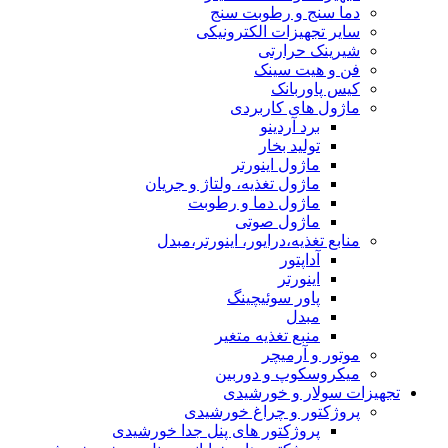
دما سنج و رطوبت سنج
سایر تجهیزات الکترونیکی
شیرینک حرارتی
فن و هیت سینک
کیس پاوربانک
ماژول های کاربردی
برد آردینو
تولید بخار
ماژول اینورتر
ماژول تغذیه، ولتاژ و جریان
ماژول دما و رطوبت
ماژول صوتی
منابع تغذیه،درایور، اینورتر،مبدل
آداپتور
اینورتر
پاور سوئیچینگ
مبدل
منبع تغذیه متغیر
موتور و آرمیچر
میکروسکوپ و دوربین
تجهیزات سولار و خورشیدی
پروژکتور و چراغ خورشیدی
پروژکتور های پنل جدا خورشیدی