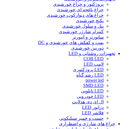
پروژکتور و چراغ خورشیدی
چراغ باغچه ای خورشیدی
چراغ های دیوارکوب خورشیدی
پکیج خورشیدی
پنل و سلول خورشیدی
کنترلر شارژر خورشیدی
سانورتر و اینورتر
پمپ و کفکش های خورشیدی و DC
دوربین خورشیدی
تجهیزات روشنایی و LED
COB LED
لامپ LED
LED پروژکتوری
LED رشد گیاه
power led
SMD LED
LED تابلویی
LED خودرویی
ال ای دی هدلایت
درایور LED
فلاشر LED
چسب و خمیر سیلیکونی
چراغ های شارژی و اضطراری