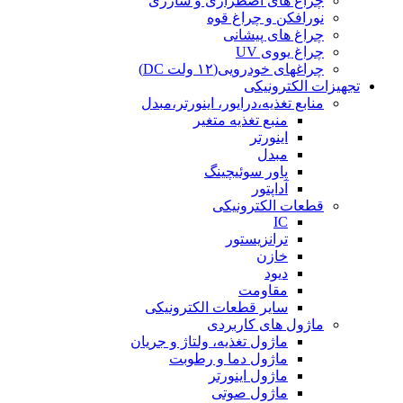
چراغ های اضطراری و شارژی
نورافکن و چراغ قوه
چراغ های پیشانی
چراغ یووی UV
چراغهای خودرویی(۱۲ ولت DC)
تجهیزات الکترونیکی
منابع تغذیه،درایور، اینورتر،مبدل
منبع تغذیه متغیر
اینورتر
مبدل
پاور سوئیچینگ
آداپتور
قطعات الکترونیکی
IC
ترانزیستور
خازن
دیود
مقاومت
سایر قطعات الکترونیکی
ماژول های کاربردی
ماژول تغذیه، ولتاژ و جریان
ماژول دما و رطوبت
ماژول اینورتر
ماژول صوتی