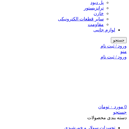
پل دیود
ترانزیستور
خازن
سایر قطعات الکترونیکی
مقاومت
لوازم جانبی
جستجو
ورود / ثبت نام
منو
ورود / ثبت نام
0
مورد
۰
تومان
جستجو
دسته بندی محصولات
تجهیزات سولار و خورشیدی