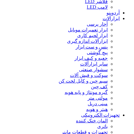
فلاشر LED
لامپ LED
آردوینو
ابزارآلات
آچار پرسی
ابزار تعمیرات موبایل
ابزار لحیم کاری
ابزارآلات اندازه گیری
پنس و ست ابزار
پیچ گوشتی
جعبه و کیف ابزار
سایر ابزارآلات
سشوار صنعتی
سوکت و فیش آلات
سیم چین و کابل لخت کن
کف چین
گیره مونتاژ و پایه هویه
مولتی متر
مینی دریل
هیتر و هویه
تجهیزات الکترونیکی
المان خنک کننده
باتری
تجهیزات و قطعات ماینر