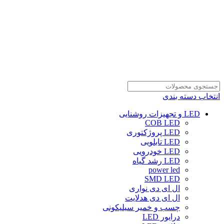
انتخاب دسته بندی
LED و تجهیزات روشنایی
COB LED
LED پروژکتوری
LED تابلویی
LED خودرویی
LED رشد گیاه
power led
SMD LED
ال ای دی نواری
ال ای دی هدلایت
چسب و خمیر سیلیکونی
درایور LED