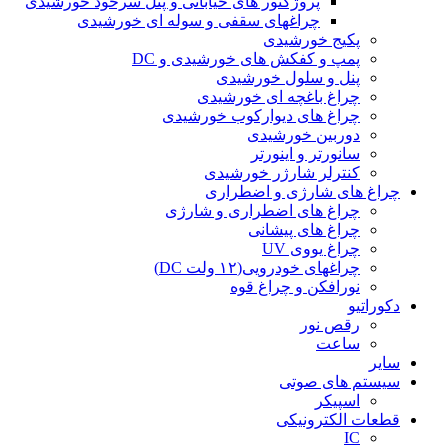
پروژکتور های خیابانی و پنل سرخود خورشیدی
چراغهای سقفی و سوله ای خورشیدی
پکیج خورشیدی
پمپ و کفکش های خورشیدی و DC
پنل و سلول خورشیدی
چراغ باغچه ای خورشیدی
چراغ های دیوارکوب خورشیدی
دوربین خورشیدی
سانورتر و اینورتر
کنترلر شارژر خورشیدی
چراغ های شارژی و اضطراری
چراغ های اضطراری و شارژی
چراغ های پیشانی
چراغ یووی UV
چراغهای خودرویی(۱۲ ولت DC)
نورافکن و چراغ قوه
دکوراتیو
رقص نور
ساعت
سایر
سیستم های صوتی
اسپیکر
قطعات الکترونیکی
IC