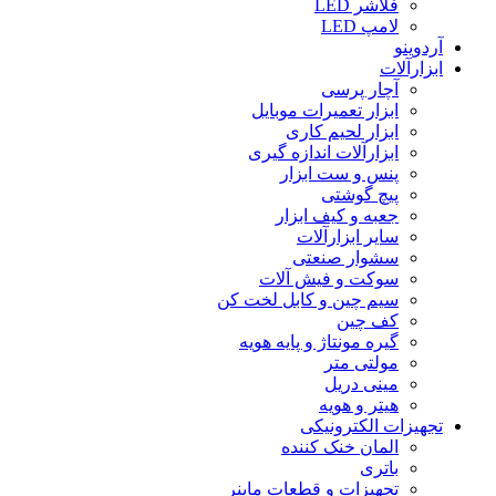
فلاشر LED
لامپ LED
آردوینو
ابزارآلات
آچار پرسی
ابزار تعمیرات موبایل
ابزار لحیم کاری
ابزارآلات اندازه گیری
پنس و ست ابزار
پیچ گوشتی
جعبه و کیف ابزار
سایر ابزارآلات
سشوار صنعتی
سوکت و فیش آلات
سیم چین و کابل لخت کن
کف چین
گیره مونتاژ و پایه هویه
مولتی متر
مینی دریل
هیتر و هویه
تجهیزات الکترونیکی
المان خنک کننده
باتری
تجهیزات و قطعات ماینر