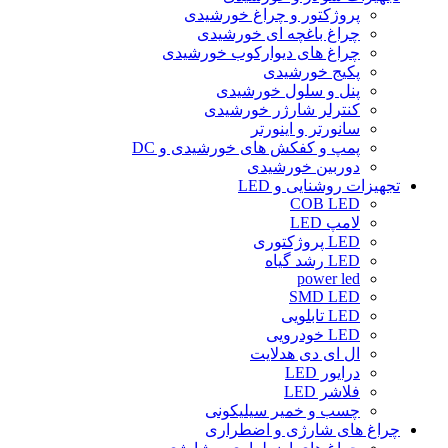
پروژکتور و چراغ خورشیدی
چراغ باغچه ای خورشیدی
چراغ های دیوارکوب خورشیدی
پکیج خورشیدی
پنل و سلول خورشیدی
کنترلر شارژر خورشیدی
سانورتر و اینورتر
پمپ و کفکش های خورشیدی و DC
دوربین خورشیدی
تجهیزات روشنایی و LED
COB LED
لامپ LED
LED پروژکتوری
LED رشد گیاه
power led
SMD LED
LED تابلویی
LED خودرویی
ال ای دی هدلایت
درایور LED
فلاشر LED
چسب و خمیر سیلیکونی
چراغ های شارژی و اضطراری