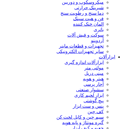
میکروسکوپ و دوربین
شیرینک حرارتی
دما سنج و رطوبت سنج
فن و هیت سینک
المان خنک کننده
باتری
سوکت و فیش آلات
آردوینو
تجهیزات و قطعات ماینر
سایر تجهیزات الکترونیکی
ابزارآلات
ابزارآلات اندازه گیری
مولتی متر
مینی دریل
هیتر و هویه
آچار پرسی
سشوار صنعتی
ابزار لحیم کاری
پیچ گوشتی
پنس و ست ابزار
کف چین
سیم چین و کابل لخت کن
گیره مونتاژ و پایه هویه
جعبه و کیف ابزار