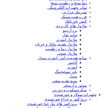
دما سنج و رطوبت سنج
سایر تجهیزات الکترونیکی
شیرینک حرارتی
فن و هیت سینک
کیس پاوربانک
ماژول های کاربردی
برد آردینو
تولید بخار
ماژول اینورتر
ماژول تغذیه، ولتاژ و جریان
ماژول دما و رطوبت
ماژول صوتی
منابع تغذیه،درایور، اینورتر،مبدل
آداپتور
اینورتر
پاور سوئیچینگ
مبدل
منبع تغذیه متغیر
موتور و آرمیچر
میکروسکوپ و دوربین
تجهیزات سولار و خورشیدی
پروژکتور و چراغ خورشیدی
پروژکتور های پنل جدا خورشیدی