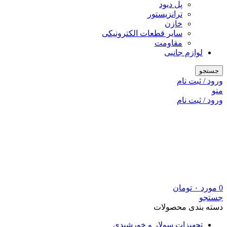
پل دیود
ترانزیستور
خازن
سایر قطعات الکترونیکی
مقاومت
لوازم جانبی
جستجو
ورود / ثبت نام
منو
ورود / ثبت نام
0
مورد
۰
تومان
جستجو
دسته بندی محصولات
تجهیزات سولار و خورشیدی