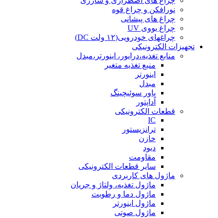
چراغ های اضطراری و شارژی
نورافکن و چراغ قوه
چراغ های پیشانی
چراغ یووی UV
چراغهای خودرویی(۱۲ ولت DC)
تجهیزات الکترونیکی
منابع تغذیه،درایور، اینورتر،مبدل
منبع تغذیه متغیر
اینورتر
مبدل
پاور سوئیچینگ
آداپتور
قطعات الکترونیکی
IC
ترانزیستور
خازن
دیود
مقاومت
سایر قطعات الکترونیکی
ماژول های کاربردی
ماژول تغذیه، ولتاژ و جریان
ماژول دما و رطوبت
ماژول اینورتر
ماژول صوتی