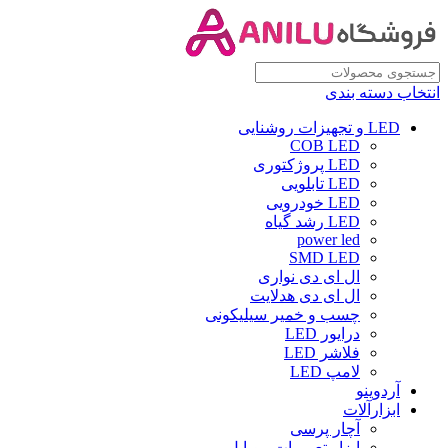
انتخاب دسته بندی
LED و تجهیزات روشنایی
COB LED
LED پروژکتوری
LED تابلویی
LED خودرویی
LED رشد گیاه
power led
SMD LED
ال ای دی نواری
ال ای دی هدلایت
چسب و خمیر سیلیکونی
درایور LED
فلاشر LED
لامپ LED
آردوینو
ابزارآلات
آچار پرسی
ابزار تعمیرات موبایل