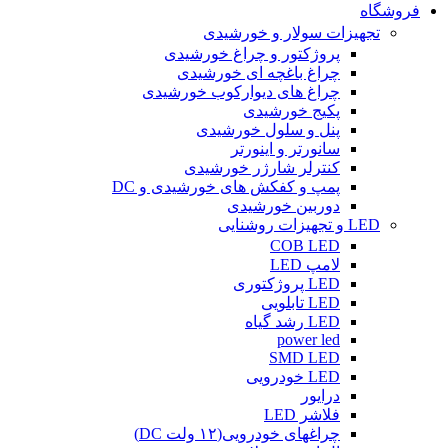
فروشگاه
تجهیزات سولار و خورشیدی
پروژکتور و چراغ خورشیدی
چراغ باغچه ای خورشیدی
چراغ های دیوارکوب خورشیدی
پکیج خورشیدی
پنل و سلول خورشیدی
سانورتر و اینورتر
کنترلر شارژر خورشیدی
پمپ و کفکش های خورشیدی و DC
دوربین خورشیدی
LED و تجهیزات روشنایی
COB LED
لامپ LED
LED پروژکتوری
LED تابلویی
LED رشد گیاه
power led
SMD LED
LED خودرویی
درایور
فلاشر LED
چراغهای خودرویی(۱۲ ولت DC)