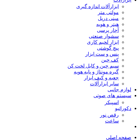
ابزارآلات اندازه گیری
مولتی متر
مینی دریل
هیتر و هویه
آچار پرسی
سشوار صنعتی
ابزار لحیم کاری
پیچ گوشتی
پنس و ست ابزار
کف چین
سیم چین و کابل لخت کن
گیره مونتاژ و پایه هویه
جعبه و کیف ابزار
سایر ابزارآلات
لوازم جانبی
سیستم های صوتی
اسپیکر
دکوراتیو
رقص نور
ساعت
صفحه اصلی