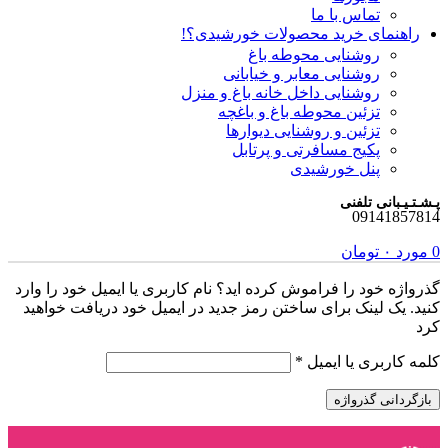
تماس با ما
راهنمای خرید محصولات خورشیدی؟!
روشنایی محوطه باغ
روشنایی معابر و خیابانی
روشنایی داخل خانه باغ و منزل
تزئین محوطه باغ و باغچه
تزئین و روشنایی دیوارها
پکیج مسافرتی و پرتابل
پنل خورشیدی
پـشـتـیـبانی تلفنی
09141857814
0
مورد
۰
تومان
گذرواژه خود را فراموش کرده اید؟ نام کاربری یا ایمیل خود را وارد
کنید. یک لینک برای ساختن رمز جدید در ایمیل خود دریافت خواهید
کرد
الزامی
کلمه کاربری یا ایمیل
*
بازگردانی گذرواژه