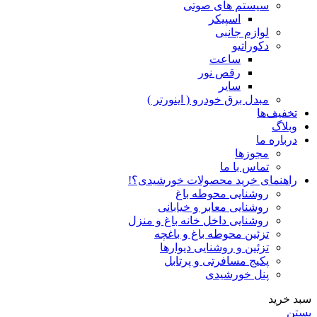
سیستم های صوتی
اسپیکر
لوازم جانبی
دکوراتیو
ساعت
رقص نور
سایر
مبدل برق خودرو ( اینورتر )
تخفیف‌ها
وبلاگ
درباره ما
مجوزها
تماس با ما
راهنمای خرید محصولات خورشیدی؟!
روشنایی محوطه باغ
روشنایی معابر و خیابانی
روشنایی داخل خانه باغ و منزل
تزئین محوطه باغ و باغچه
تزئین و روشنایی دیوارها
پکیج مسافرتی و پرتابل
پنل خورشیدی
سبد خرید
بستن