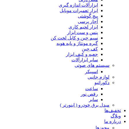
ابزارآلات اندازه گیری
ابزار تعمیرات موبایل
پیچ گوشتی
آچار پرسی
ابزار لحیم کاری
پنس و ست ابزار
سیم چین و کابل لخت کن
گیره مونتاژ و پایه هویه
کف چین
جعبه و کیف ابزار
سایر ابزارآلات
سیستم های صوتی
اسپیکر
لوازم جانبی
دکوراتیو
ساعت
رقص نور
سایر
مبدل برق خودرو ( اینورتر )
تخفیف‌ها
وبلاگ
درباره ما
مجوزها