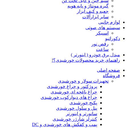
سیم چین و کابل لخت کن
گیره مونتاژ و پایه هویه
جعبه و کیف ابزار
سایر ابزارآلات
لوازم جانبی
سیستم های صوتی
اسپیکر
دکوراتیو
رقص نور
ساعت
مبدل برق خودرو ( اینورتر )
راهنمای خرید محصولات خورشیدی؟!
صفحه اصلی
فروشگاه
تجهیزات سولار و خورشیدی
پروژکتور و چراغ خورشیدی
چراغ باغچه ای خورشیدی
چراغ های دیوارکوب خورشیدی
پکیج خورشیدی
پنل و سلول خورشیدی
سانورتر و اینورتر
کنترلر شارژر خورشیدی
پمپ و کفکش های خورشیدی و DC