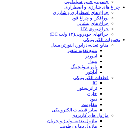
چسب و خمیر سیلیکونی
چراغ های شارژی و اضطراری
چراغ های اضطراری و شارژی
نورافکن و چراغ قوه
چراغ های پیشانی
چراغ یووی UV
چراغهای خودرویی(۱۲ ولت DC)
تجهیزات الکترونیکی
منابع تغذیه،درایور، اینورتر،مبدل
منبع تغذیه متغیر
اینورتر
مبدل
پاور سوئیچینگ
آداپتور
قطعات الکترونیکی
IC
ترانزیستور
خازن
دیود
مقاومت
سایر قطعات الکترونیکی
ماژول های کاربردی
ماژول تغذیه، ولتاژ و جریان
ماژول دما و رطوبت