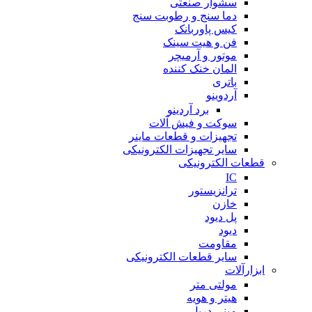
سشوار صنعتی
دما سنج و رطوبت سنج
کیس پاوربانک
فن و هیت سینک
موتور و آرمیچر
المان خنک کننده
باتری
آردوینو
برد آردینو
سوکت و فیش آلات
تجهیزات و قطعات ماینر
سایر تجهیزات الکترونیکی
قطعات الکترونیکی
IC
ترانزیستور
خازن
پل دیود
دیود
مقاومت
سایر قطعات الکترونیکی
ابزارآلات
مولتی متر
هیتر و هویه
مینی دریل