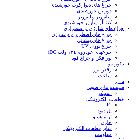
چراغ های دیوارکوب خورشیدی
دوربین خورشیدی
سانورتر و اینورتر
کنترلر شارژر خورشیدی
چراغ های شارژی و اضطراری
چراغ های اضطراری و شارژی
چراغ های پیشانی
چراغ یووی UV
چراغهای خودرویی(۱۲ ولت DC)
نورافکن و چراغ قوه
دکوراتیو
رقص نور
ساعت
سایر
سیستم های صوتی
اسپیکر
قطعات الکترونیکی
IC
پل دیود
ترانزیستور
خازن
سایر قطعات الکترونیکی
مقاومت