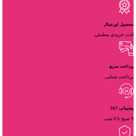
محصول اورجینال
لذت خریدی مطمئن.
پرداخت سریع
پرداخت شتابی.
پشتیبانی 24/7
9 صبح تا 8 شب