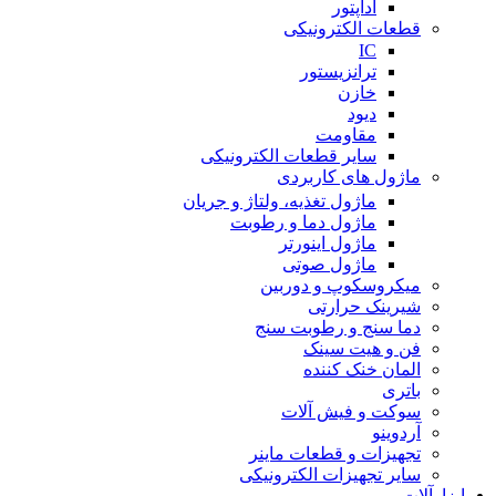
آداپتور
قطعات الکترونیکی
IC
ترانزیستور
خازن
دیود
مقاومت
سایر قطعات الکترونیکی
ماژول های کاربردی
ماژول تغذیه، ولتاژ و جریان
ماژول دما و رطوبت
ماژول اینورتر
ماژول صوتی
میکروسکوپ و دوربین
شیرینک حرارتی
دما سنج و رطوبت سنج
فن و هیت سینک
المان خنک کننده
باتری
سوکت و فیش آلات
آردوینو
تجهیزات و قطعات ماینر
سایر تجهیزات الکترونیکی
ابزارآلات