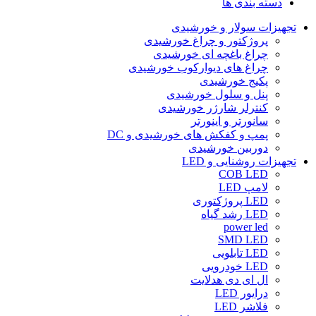
دسته بندی ها
تجهیزات سولار و خورشیدی
پروژکتور و چراغ خورشیدی
چراغ باغچه ای خورشیدی
چراغ های دیوارکوب خورشیدی
پکیج خورشیدی
پنل و سلول خورشیدی
کنترلر شارژر خورشیدی
سانورتر و اینورتر
پمپ و کفکش های خورشیدی و DC
دوربین خورشیدی
تجهیزات روشنایی و LED
COB LED
لامپ LED
LED پروژکتوری
LED رشد گیاه
power led
SMD LED
LED تابلویی
LED خودرویی
ال ای دی هدلایت
درایور LED
فلاشر LED