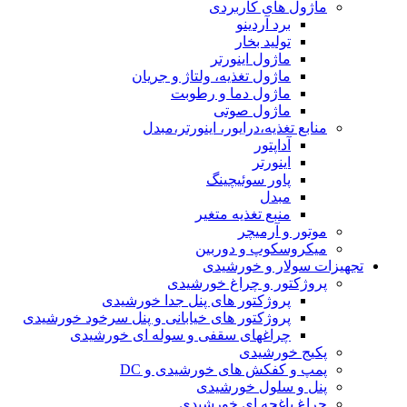
ماژول های کاربردی
برد آردینو
تولید بخار
ماژول اینورتر
ماژول تغذیه، ولتاژ و جریان
ماژول دما و رطوبت
ماژول صوتی
منابع تغذیه،درایور، اینورتر،مبدل
آداپتور
اینورتر
پاور سوئیچینگ
مبدل
منبع تغذیه متغیر
موتور و آرمیچر
میکروسکوپ و دوربین
تجهیزات سولار و خورشیدی
پروژکتور و چراغ خورشیدی
پروژکتور های پنل جدا خورشیدی
پروژکتور های خیابانی و پنل سرخود خورشیدی
چراغهای سقفی و سوله ای خورشیدی
پکیج خورشیدی
پمپ و کفکش های خورشیدی و DC
پنل و سلول خورشیدی
چراغ باغچه ای خورشیدی