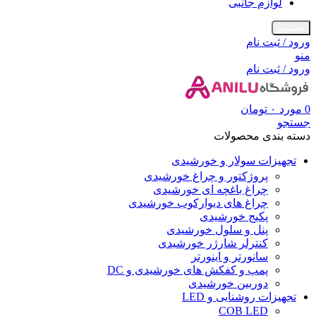
لوازم جانبی
جستجو
ورود / ثبت نام
منو
ورود / ثبت نام
0
مورد
۰
تومان
جستجو
دسته بندی محصولات
تجهیزات سولار و خورشیدی
پروژکتور و چراغ خورشیدی
چراغ باغچه ای خورشیدی
چراغ های دیوارکوب خورشیدی
پکیج خورشیدی
پنل و سلول خورشیدی
کنترلر شارژر خورشیدی
سانورتر و اینورتر
پمپ و کفکش های خورشیدی و DC
دوربین خورشیدی
تجهیزات روشنایی و LED
COB LED