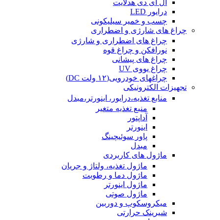
ال ای دی هدلایت
درایور LED
چسب و خمیر سیلیکونی
چراغ های شارژی و اضطراری
چراغ های اضطراری و شارژی
نورافکن و چراغ قوه
چراغ های پیشانی
چراغ یووی UV
چراغهای خودرویی(۱۲ ولت DC)
تجهیزات الکترونیکی
منابع تغذیه،درایور، اینورتر،مبدل
منبع تغذیه متغیر
آداپتور
اینورتر
پاور سوئیچینگ
مبدل
ماژول های کاربردی
ماژول تغذیه، ولتاژ و جریان
ماژول دما و رطوبت
ماژول اینورتر
ماژول صوتی
میکروسکوپ و دوربین
شیرینک حرارتی