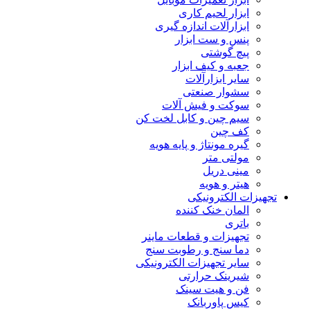
ابزار لحیم کاری
ابزارآلات اندازه گیری
پنس و ست ابزار
پیچ گوشتی
جعبه و کیف ابزار
سایر ابزارآلات
سشوار صنعتی
سوکت و فیش آلات
سیم چین و کابل لخت کن
کف چین
گیره مونتاژ و پایه هویه
مولتی متر
مینی دریل
هیتر و هویه
تجهیزات الکترونیکی
المان خنک کننده
باتری
تجهیزات و قطعات ماینر
دما سنج و رطوبت سنج
سایر تجهیزات الکترونیکی
شیرینک حرارتی
فن و هیت سینک
کیس پاوربانک