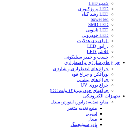
لامپ LED
LED پروژکتوری
LED رشد گیاه
power led
SMD LED
LED تابلویی
LED خودرویی
ال ای دی هدلایت
درایور LED
فلاشر LED
چسب و خمیر سیلیکونی
چراغ های شارژی و اضطراری
چراغ های اضطراری و شارژی
نورافکن و چراغ قوه
چراغ های پیشانی
چراغ یووی UV
چراغهای خودرویی(۱۲ ولت DC)
تجهیزات الکترونیکی
منابع تغذیه،درایور، اینورتر،مبدل
منبع تغذیه متغیر
اینورتر
مبدل
پاور سوئیچینگ