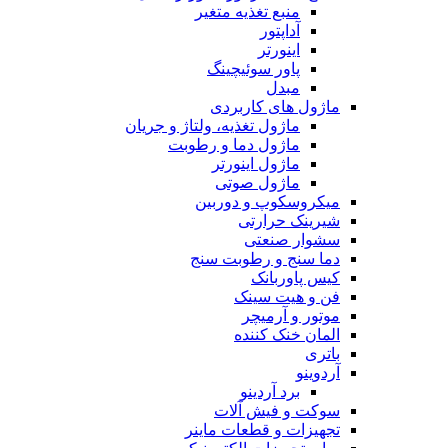
منبع تغذیه متغیر
آداپتور
اینورتر
پاور سوئیچینگ
مبدل
ماژول های کاربردی
ماژول تغذیه، ولتاژ و جریان
ماژول دما و رطوبت
ماژول اینورتر
ماژول صوتی
میکروسکوپ و دوربین
شیرینک حرارتی
سشوار صنعتی
دما سنج و رطوبت سنج
کیس پاوربانک
فن و هیت سینک
موتور و آرمیچر
المان خنک کننده
باتری
آردوینو
برد آردینو
سوکت و فیش آلات
تجهیزات و قطعات ماینر