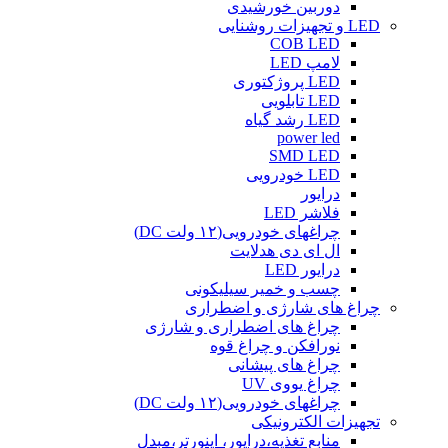
دوربین خورشیدی
LED و تجهیزات روشنایی
COB LED
لامپ LED
LED پروژکتوری
LED تابلویی
LED رشد گیاه
power led
SMD LED
LED خودرویی
درایور
فلاشر LED
چراغهای خودرویی(۱۲ ولت DC)
ال ای دی هدلایت
درایور LED
چسب و خمیر سیلیکونی
چراغ های شارژی و اضطراری
چراغ های اضطراری و شارژی
نورافکن و چراغ قوه
چراغ های پیشانی
چراغ یووی UV
چراغهای خودرویی(۱۲ ولت DC)
تجهیزات الکترونیکی
منابع تغذیه،درایور، اینورتر،مبدل