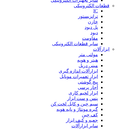
سایر تجهیزات الکترونیکی
قطعات الکترونیکی
IC
ترانزیستور
خازن
پل دیود
دیود
مقاومت
سایر قطعات الکترونیکی
ابزارآلات
مولتی متر
هیتر و هویه
مینی دریل
ابزارآلات اندازه گیری
ابزار تعمیرات موبایل
پیچ گوشتی
آچار پرسی
ابزار لحیم کاری
پنس و ست ابزار
سیم چین و کابل لخت کن
گیره مونتاژ و پایه هویه
کف چین
جعبه و کیف ابزار
سایر ابزارآلات