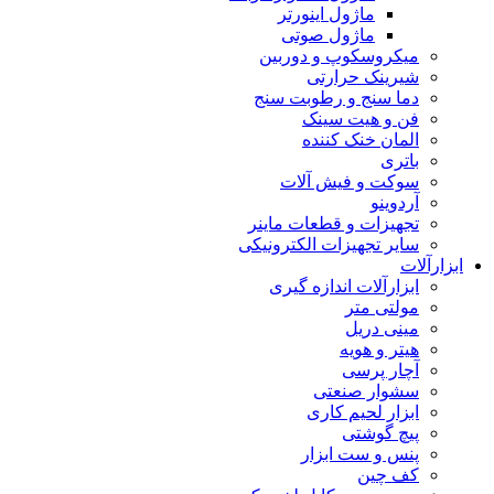
ماژول اینورتر
ماژول صوتی
میکروسکوپ و دوربین
شیرینک حرارتی
دما سنج و رطوبت سنج
فن و هیت سینک
المان خنک کننده
باتری
سوکت و فیش آلات
آردوینو
تجهیزات و قطعات ماینر
سایر تجهیزات الکترونیکی
ابزارآلات
ابزارآلات اندازه گیری
مولتی متر
مینی دریل
هیتر و هویه
آچار پرسی
سشوار صنعتی
ابزار لحیم کاری
پیچ گوشتی
پنس و ست ابزار
کف چین