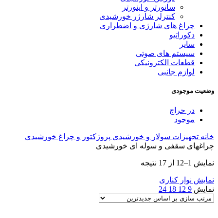
سانورتر و اینورتر
کنترلر شارژر خورشیدی
چراغ های شارژی و اضطراری
دکوراتیو
سایر
سیستم های صوتی
قطعات الکترونیکی
لوازم جانبی
وضعیت موجودی
در حراج
موجود
خانه
تجهیزات سولار و خورشیدی
پروژکتور و چراغ خورشیدی
چراغهای سقفی و سوله ای خورشیدی
Sorted
نمایش 1–12 از 17 نتیجه
by
latest
نمایش نوار کناری
نمایش
9
12
18
24