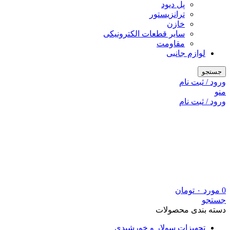
پل دیود
ترانزیستور
خازن
سایر قطعات الکترونیکی
مقاومت
لوازم جانبی
جستجو
ورود / ثبت نام
منو
ورود / ثبت نام
0
مورد
۰
تومان
جستجو
دسته بندی محصولات
تجهیزات سولار و خورشیدی