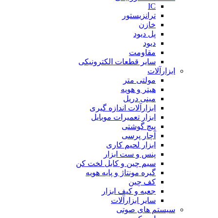
IC
ترانزیستور
خازن
پل دیود
دیود
مقاومت
سایر قطعات الکترونیکی
ابزارآلات
مولتی متر
هیتر و هویه
مینی دریل
ابزارآلات اندازه گیری
ابزار تعمیرات موبایل
پیچ گوشتی
آچار پرسی
ابزار لحیم کاری
پنس و ست ابزار
سیم چین و کابل لخت کن
گیره مونتاژ و پایه هویه
کف چین
جعبه و کیف ابزار
سایر ابزارآلات
سیستم های صوتی