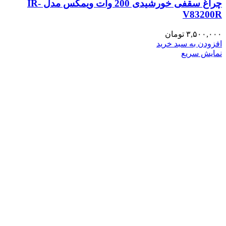
چراغ سقفی خورشیدی 200 وات ویمکس مدل IR-
V83200R
۳,۵۰۰,۰۰۰
تومان
افزودن به سبد خرید
نمایش سریع