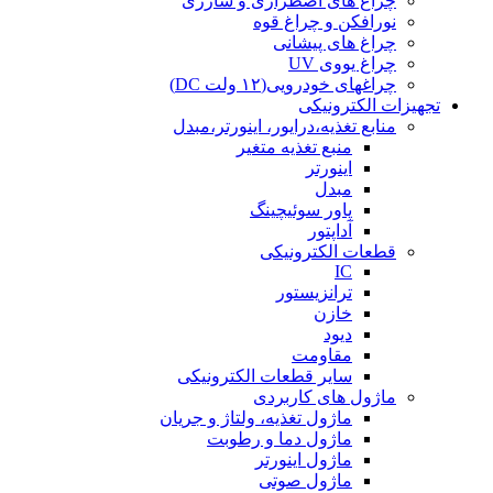
چراغ های اضطراری و شارژی
نورافکن و چراغ قوه
چراغ های پیشانی
چراغ یووی UV
چراغهای خودرویی(۱۲ ولت DC)
تجهیزات الکترونیکی
منابع تغذیه،درایور، اینورتر،مبدل
منبع تغذیه متغیر
اینورتر
مبدل
پاور سوئیچینگ
آداپتور
قطعات الکترونیکی
IC
ترانزیستور
خازن
دیود
مقاومت
سایر قطعات الکترونیکی
ماژول های کاربردی
ماژول تغذیه، ولتاژ و جریان
ماژول دما و رطوبت
ماژول اینورتر
ماژول صوتی