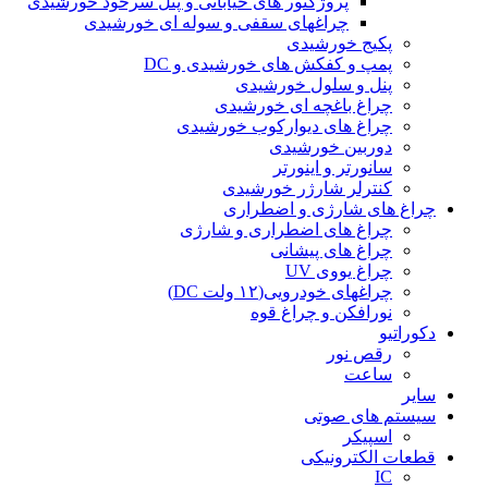
پروژکتور های خیابانی و پنل سرخود خورشیدی
چراغهای سقفی و سوله ای خورشیدی
پکیج خورشیدی
پمپ و کفکش های خورشیدی و DC
پنل و سلول خورشیدی
چراغ باغچه ای خورشیدی
چراغ های دیوارکوب خورشیدی
دوربین خورشیدی
سانورتر و اینورتر
کنترلر شارژر خورشیدی
چراغ های شارژی و اضطراری
چراغ های اضطراری و شارژی
چراغ های پیشانی
چراغ یووی UV
چراغهای خودرویی(۱۲ ولت DC)
نورافکن و چراغ قوه
دکوراتیو
رقص نور
ساعت
سایر
سیستم های صوتی
اسپیکر
قطعات الکترونیکی
IC