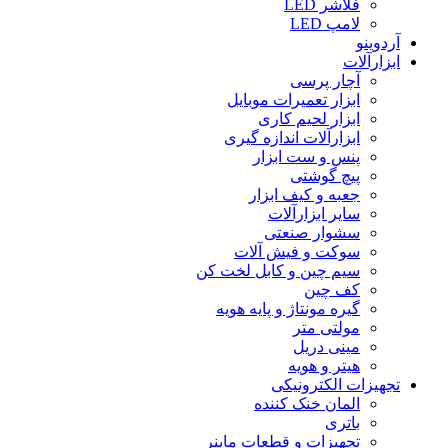
فلاشر LED
لامپ LED
آردوینو
ابزارآلات
آچار پرسی
ابزار تعمیرات موبایل
ابزار لحیم کاری
ابزارآلات اندازه گیری
پنس و ست ابزار
پیچ گوشتی
جعبه و کیف ابزار
سایر ابزارآلات
سشوار صنعتی
سوکت و فیش آلات
سیم چین و کابل لخت کن
کف چین
گیره مونتاژ و پایه هویه
مولتی متر
مینی دریل
هیتر و هویه
تجهیزات الکترونیکی
المان خنک کننده
باتری
تجهیزات و قطعات ماینر