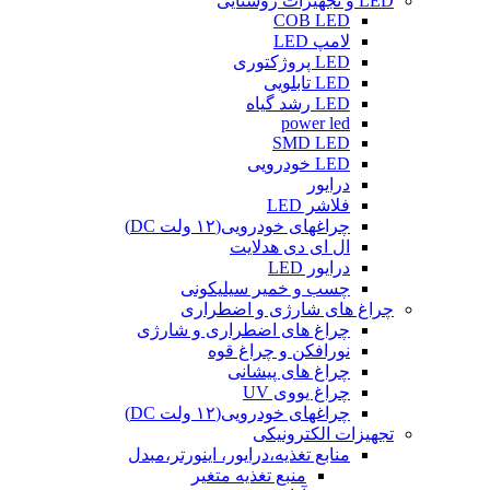
LED و تجهیزات روشنایی
COB LED
لامپ LED
LED پروژکتوری
LED تابلویی
LED رشد گیاه
power led
SMD LED
LED خودرویی
درایور
فلاشر LED
چراغهای خودرویی(۱۲ ولت DC)
ال ای دی هدلایت
درایور LED
چسب و خمیر سیلیکونی
چراغ های شارژی و اضطراری
چراغ های اضطراری و شارژی
نورافکن و چراغ قوه
چراغ های پیشانی
چراغ یووی UV
چراغهای خودرویی(۱۲ ولت DC)
تجهیزات الکترونیکی
منابع تغذیه،درایور، اینورتر،مبدل
منبع تغذیه متغیر