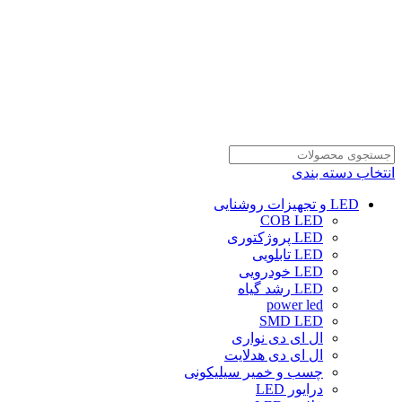
انتخاب دسته بندی
LED و تجهیزات روشنایی
COB LED
LED پروژکتوری
LED تابلویی
LED خودرویی
LED رشد گیاه
power led
SMD LED
ال ای دی نواری
ال ای دی هدلایت
چسب و خمیر سیلیکونی
درایور LED