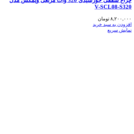
چراغ سقفی خورشیدی 320 وات مربعی ویمکس مدل
V-SCL08-S320
۸,۲۰۰,۰۰۰
تومان
افزودن به سبد خرید
نمایش سریع