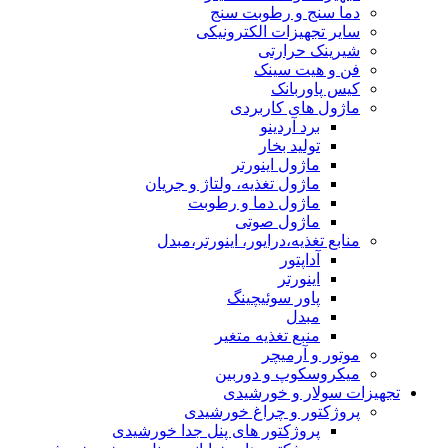
دما سنج و رطوبت سنج
سایر تجهیزات الکترونیکی
شیرینک حرارتی
فن و هیت سینک
کیس پاوربانک
ماژول های کاربردی
برد آردینو
تولید بخار
ماژول اینورتر
ماژول تغذیه، ولتاژ و جریان
ماژول دما و رطوبت
ماژول صوتی
منابع تغذیه،درایور، اینورتر،مبدل
آداپتور
اینورتر
پاور سوئیچینگ
مبدل
منبع تغذیه متغیر
موتور و آرمیچر
میکروسکوپ و دوربین
تجهیزات سولار و خورشیدی
پروژکتور و چراغ خورشیدی
پروژکتور های پنل جدا خورشیدی