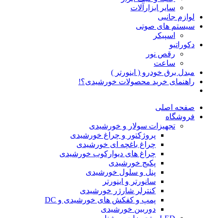
سایر ابزارآلات
لوازم جانبی
سیستم های صوتی
اسپیکر
دکوراتیو
رقص نور
ساعت
مبدل برق خودرو ( اینورتر )
راهنمای خرید محصولات خورشیدی؟!
صفحه اصلی
فروشگاه
تجهیزات سولار و خورشیدی
پروژکتور و چراغ خورشیدی
چراغ باغچه ای خورشیدی
چراغ های دیوارکوب خورشیدی
پکیج خورشیدی
پنل و سلول خورشیدی
سانورتر و اینورتر
کنترلر شارژر خورشیدی
پمپ و کفکش های خورشیدی و DC
دوربین خورشیدی