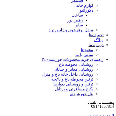
اسپیکر
لوازم جانبی
دکوراتیو
ساعت
رقص نور
سایر
مبدل برق خودرو ( اینورتر )
تخفیف‌ها
وبلاگ
درباره ما
مجوزها
تماس با ما
راهنمای خرید محصولات خورشیدی؟!
روشنایی محوطه باغ
روشنایی معابر و خیابانی
روشنایی داخل خانه باغ و منزل
تزئین محوطه باغ و باغچه
تزئین و روشنایی دیوارها
پکیج مسافرتی و پرتابل
پنل خورشیدی
پـشـتـیـبانی تلفنی
09141857814
0
مورد
۰
تومان