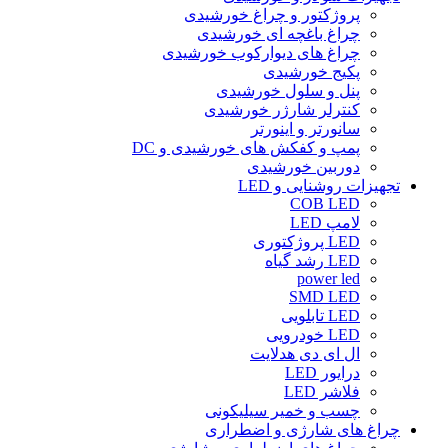
پروژکتور و چراغ خورشیدی
چراغ باغچه ای خورشیدی
چراغ های دیوارکوب خورشیدی
پکیج خورشیدی
پنل و سلول خورشیدی
کنترلر شارژر خورشیدی
سانورتر و اینورتر
پمپ و کفکش های خورشیدی و DC
دوربین خورشیدی
تجهیزات روشنایی و LED
COB LED
لامپ LED
LED پروژکتوری
LED رشد گیاه
power led
SMD LED
LED تابلویی
LED خودرویی
ال ای دی هدلایت
درایور LED
فلاشر LED
چسب و خمیر سیلیکونی
چراغ های شارژی و اضطراری