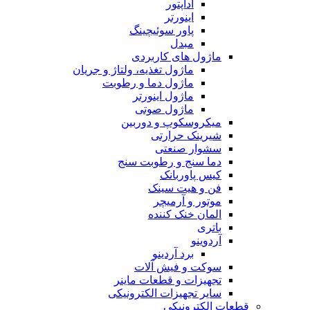
آداپتور
اینورتر
پاور سوئیچینگ
مبدل
ماژول های کاربردی
ماژول تغذیه، ولتاژ و جریان
ماژول دما و رطوبت
ماژول اینورتر
ماژول صوتی
میکروسکوپ و دوربین
شیرینک حرارتی
سشوار صنعتی
دما سنج و رطوبت سنج
کیس پاوربانک
فن و هیت سینک
موتور و آرمیچر
المان خنک کننده
باتری
آردوینو
برد آردینو
سوکت و فیش آلات
تجهیزات و قطعات ماینر
سایر تجهیزات الکترونیکی
قطعات الکترونیکی