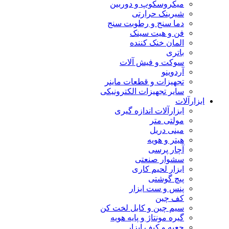
میکروسکوپ و دوربین
شیرینک حرارتی
دما سنج و رطوبت سنج
فن و هیت سینک
المان خنک کننده
باتری
سوکت و فیش آلات
آردوینو
تجهیزات و قطعات ماینر
سایر تجهیزات الکترونیکی
ابزارآلات
ابزارآلات اندازه گیری
مولتی متر
مینی دریل
هیتر و هویه
آچار پرسی
سشوار صنعتی
ابزار لحیم کاری
پیچ گوشتی
پنس و ست ابزار
کف چین
سیم چین و کابل لخت کن
گیره مونتاژ و پایه هویه
جعبه و کیف ابزار