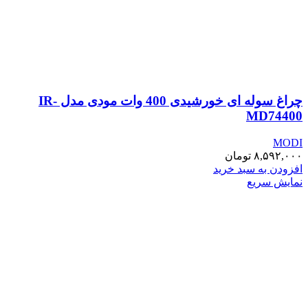
چراغ سوله ای خورشیدی 400 وات مودی مدل IR-
MD74400
MODI
۸,۵۹۲,۰۰۰
تومان
افزودن به سبد خرید
نمایش سریع