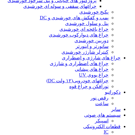
پروژکتور های خیابانی و پنل سرخود خورشیدی
چراغهای سقفی و سوله ای خورشیدی
پکیج خورشیدی
پمپ و کفکش های خورشیدی و DC
پنل و سلول خورشیدی
چراغ باغچه ای خورشیدی
چراغ های دیوارکوب خورشیدی
دوربین خورشیدی
سانورتر و اینورتر
کنترلر شارژر خورشیدی
چراغ های شارژی و اضطراری
چراغ های اضطراری و شارژی
چراغ های پیشانی
چراغ یووی UV
چراغهای خودرویی(۱۲ ولت DC)
نورافکن و چراغ قوه
دکوراتیو
رقص نور
ساعت
سایر
سیستم های صوتی
اسپیکر
قطعات الکترونیکی
IC