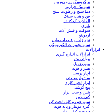
میکروسکوپ و دوربین
شیرینک حرارتی
دما سنج و رطوبت سنج
فن و هیت سینک
المان خنک کننده
باتری
سوکت و فیش آلات
آردوینو
تجهیزات و قطعات ماینر
سایر تجهیزات الکترونیکی
ابزارآلات
ابزارآلات اندازه گیری
مولتی متر
مینی دریل
هیتر و هویه
آچار پرسی
سشوار صنعتی
ابزار لحیم کاری
پیچ گوشتی
پنس و ست ابزار
کف چین
سیم چین و کابل لخت کن
گیره مونتاژ و پایه هویه
جعبه و کیف ابزار