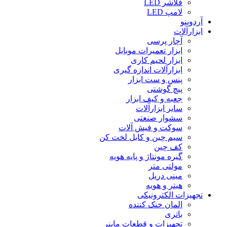
فلاشر LED
لامپ LED
آردوینو
ابزارآلات
آچار پرسی
ابزار تعمیرات موبایل
ابزار لحیم کاری
ابزارآلات اندازه گیری
پنس و ست ابزار
پیچ گوشتی
جعبه و کیف ابزار
سایر ابزارآلات
سشوار صنعتی
سوکت و فیش آلات
سیم چین و کابل لخت کن
کف چین
گیره مونتاژ و پایه هویه
مولتی متر
مینی دریل
هیتر و هویه
تجهیزات الکترونیکی
المان خنک کننده
باتری
تجهیزات و قطعات ماینر