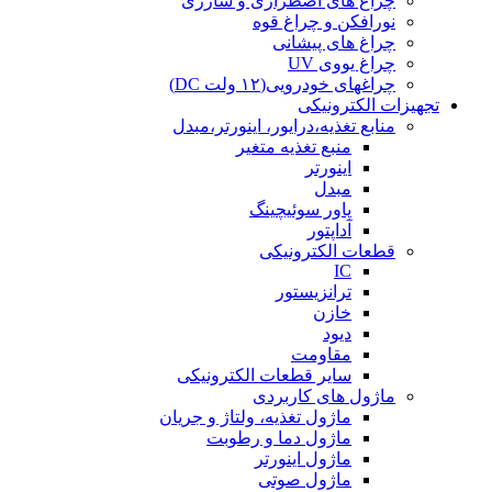
چراغ های اضطراری و شارژی
نورافکن و چراغ قوه
چراغ های پیشانی
چراغ یووی UV
چراغهای خودرویی(۱۲ ولت DC)
تجهیزات الکترونیکی
منابع تغذیه،درایور، اینورتر،مبدل
منبع تغذیه متغیر
اینورتر
مبدل
پاور سوئیچینگ
آداپتور
قطعات الکترونیکی
IC
ترانزیستور
خازن
دیود
مقاومت
سایر قطعات الکترونیکی
ماژول های کاربردی
ماژول تغذیه، ولتاژ و جریان
ماژول دما و رطوبت
ماژول اینورتر
ماژول صوتی