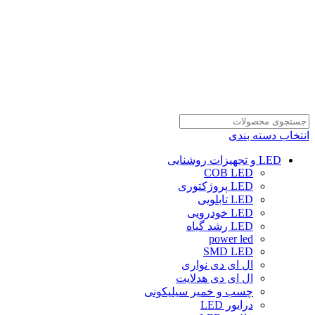
انتخاب دسته بندی
LED و تجهیزات روشنایی
COB LED
LED پروژکتوری
LED تابلویی
LED خودرویی
LED رشد گیاه
power led
SMD LED
ال ای دی نواری
ال ای دی هدلایت
چسب و خمیر سیلیکونی
درایور LED