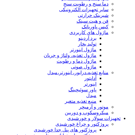
دما سنج و رطوبت سنج
سایر تجهیزات الکترونیکی
شیرینک حرارتی
فن و هیت سینک
کیس پاوربانک
ماژول های کاربردی
برد آردینو
تولید بخار
ماژول اینورتر
ماژول تغذیه، ولتاژ و جریان
ماژول دما و رطوبت
ماژول صوتی
منابع تغذیه،درایور، اینورتر،مبدل
آداپتور
اینورتر
پاور سوئیچینگ
مبدل
منبع تغذیه متغیر
موتور و آرمیچر
میکروسکوپ و دوربین
تجهیزات سولار و خورشیدی
پروژکتور و چراغ خورشیدی
پروژکتور های پنل جدا خورشیدی