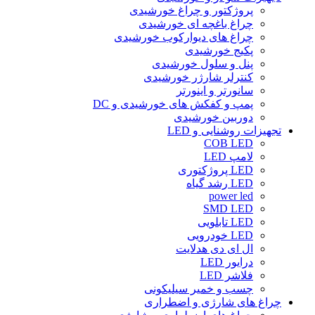
پروژکتور و چراغ خورشیدی
چراغ باغچه ای خورشیدی
چراغ های دیوارکوب خورشیدی
پکیج خورشیدی
پنل و سلول خورشیدی
کنترلر شارژر خورشیدی
سانورتر و اینورتر
پمپ و کفکش های خورشیدی و DC
دوربین خورشیدی
تجهیزات روشنایی و LED
COB LED
لامپ LED
LED پروژکتوری
LED رشد گیاه
power led
SMD LED
LED تابلویی
LED خودرویی
ال ای دی هدلایت
درایور LED
فلاشر LED
چسب و خمیر سیلیکونی
چراغ های شارژی و اضطراری