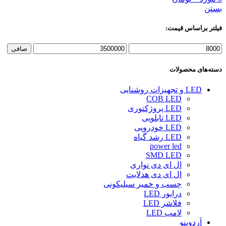
بستن
فیلتر براساس قیمت:
حداقل
حداكثر
صافی
قیمت
قيمت
دسته‌های محصولات
LED و تجهیزات روشنایی
COB LED
LED پروژکتوری
LED تابلویی
LED خودرویی
LED رشد گیاه
power led
SMD LED
ال ای دی نواری
ال ای دی هدلایت
چسب و خمیر سیلیکونی
درایور LED
فلاشر LED
لامپ LED
آردوینو