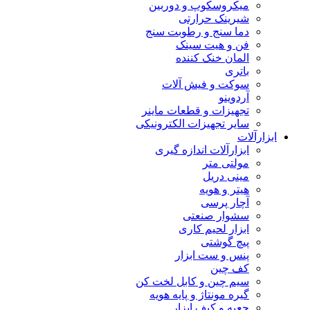
میکروسکوپ و دوربین
شیرینک حرارتی
دما سنج و رطوبت سنج
فن و هیت سینک
المان خنک کننده
باتری
سوکت و فیش آلات
آردوینو
تجهیزات و قطعات ماینر
سایر تجهیزات الکترونیکی
ابزارآلات
ابزارآلات اندازه گیری
مولتی متر
مینی دریل
هیتر و هویه
آچار پرسی
سشوار صنعتی
ابزار لحیم کاری
پیچ گوشتی
پنس و ست ابزار
کف چین
سیم چین و کابل لخت کن
گیره مونتاژ و پایه هویه
جعبه و کیف ابزار