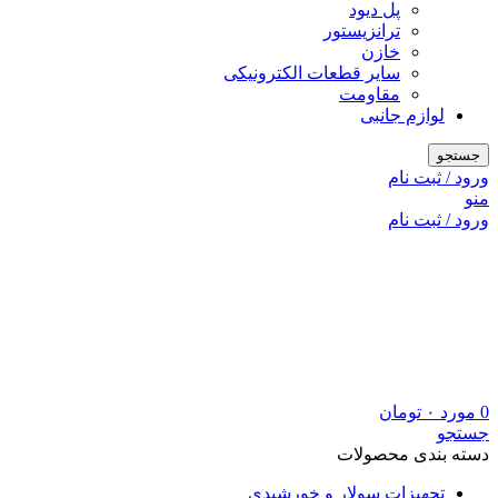
پل دیود
ترانزیستور
خازن
سایر قطعات الکترونیکی
مقاومت
لوازم جانبی
جستجو
ورود / ثبت نام
منو
ورود / ثبت نام
0
مورد
۰
تومان
جستجو
دسته بندی محصولات
تجهیزات سولار و خورشیدی