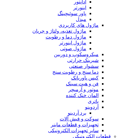
آداپتور
اینورتر
پاور سوئیچینگ
مبدل
ماژول های کاربردی
ماژول تغذیه، ولتاژ و جریان
ماژول دما و رطوبت
ماژول اینورتر
ماژول صوتی
میکروسکوپ و دوربین
شیرینک حرارتی
سشوار صنعتی
دما سنج و رطوبت سنج
کیس پاوربانک
فن و هیت سینک
موتور و آرمیچر
المان خنک کننده
باتری
آردوینو
برد آردینو
سوکت و فیش آلات
تجهیزات و قطعات ماینر
سایر تجهیزات الکترونیکی
قطعات الکترونیکی