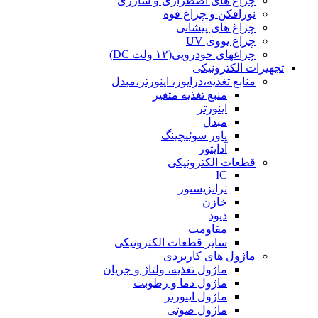
چراغ های اضطراری و شارژی
نورافکن و چراغ قوه
چراغ های پیشانی
چراغ یووی UV
چراغهای خودرویی(۱۲ ولت DC)
تجهیزات الکترونیکی
منابع تغذیه،درایور، اینورتر،مبدل
منبع تغذیه متغیر
اینورتر
مبدل
پاور سوئیچینگ
آداپتور
قطعات الکترونیکی
IC
ترانزیستور
خازن
دیود
مقاومت
سایر قطعات الکترونیکی
ماژول های کاربردی
ماژول تغذیه، ولتاژ و جریان
ماژول دما و رطوبت
ماژول اینورتر
ماژول صوتی