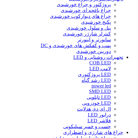
پروژکتور و چراغ خورشیدی
چراغ باغچه ای خورشیدی
چراغ های دیوارکوب خورشیدی
پکیج خورشیدی
پنل و سلول خورشیدی
کنترلر شارژر خورشیدی
سانورتر و اینورتر
پمپ و کفکش های خورشیدی و DC
دوربین خورشیدی
تجهیزات روشنایی و LED
COB LED
لامپ LED
LED پروژکتوری
LED رشد گیاه
power led
SMD LED
LED تابلویی
LED خودرویی
ال ای دی هدلایت
درایور LED
فلاشر LED
چسب و خمیر سیلیکونی
چراغ های شارژی و اضطراری