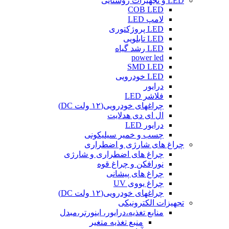
LED و تجهیزات روشنایی
COB LED
لامپ LED
LED پروژکتوری
LED تابلویی
LED رشد گیاه
power led
SMD LED
LED خودرویی
درایور
فلاشر LED
چراغهای خودرویی(۱۲ ولت DC)
ال ای دی هدلایت
درایور LED
چسب و خمیر سیلیکونی
چراغ های شارژی و اضطراری
چراغ های اضطراری و شارژی
نورافکن و چراغ قوه
چراغ های پیشانی
چراغ یووی UV
چراغهای خودرویی(۱۲ ولت DC)
تجهیزات الکترونیکی
منابع تغذیه،درایور، اینورتر،مبدل
منبع تغذیه متغیر