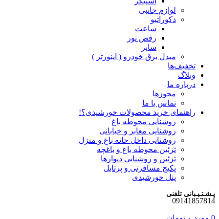
اسپیکر
لوازم جانبی
دکوراتیو
ساعت
رقص نور
سایر
مبدل برق خودرو ( اینورتر )
تخفیف‌ها
وبلاگ
درباره ما
مجوزها
تماس با ما
راهنمای خرید محصولات خورشیدی؟!
روشنایی محوطه باغ
روشنایی معابر و خیابانی
روشنایی داخل خانه باغ و منزل
تزئین محوطه باغ و باغچه
تزئین و روشنایی دیوارها
پکیج مسافرتی و پرتابل
پنل خورشیدی
پـشـتـیـبانی تلفنی
09141857814
0
مورد
۰
تومان