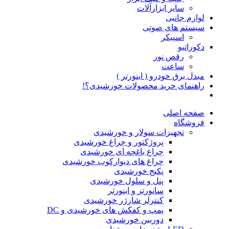
سایر ابزارآلات
لوازم جانبی
سیستم های صوتی
اسپیکر
دکوراتیو
رقص نور
ساعت
مبدل برق خودرو ( اینورتر )
راهنمای خرید محصولات خورشیدی؟!
صفحه اصلی
فروشگاه
تجهیزات سولار و خورشیدی
پروژکتور و چراغ خورشیدی
چراغ باغچه ای خورشیدی
چراغ های دیوارکوب خورشیدی
پکیج خورشیدی
پنل و سلول خورشیدی
سانورتر و اینورتر
کنترلر شارژر خورشیدی
پمپ و کفکش های خورشیدی و DC
دوربین خورشیدی