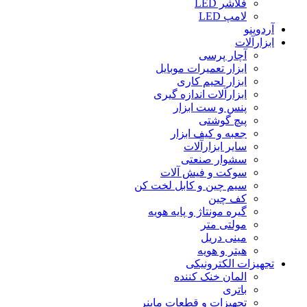
فلاشر LED
لامپ LED
آردوینو
ابزارآلات
آچار پرسی
ابزار تعمیرات موبایل
ابزار لحیم کاری
ابزارآلات اندازه گیری
پنس و ست ابزار
پیچ گوشتی
جعبه و کیف ابزار
سایر ابزارآلات
سشوار صنعتی
سوکت و فیش آلات
سیم چین و کابل لخت کن
کف چین
گیره مونتاژ و پایه هویه
مولتی متر
مینی دریل
هیتر و هویه
تجهیزات الکترونیکی
المان خنک کننده
باتری
تجهیزات و قطعات ماینر