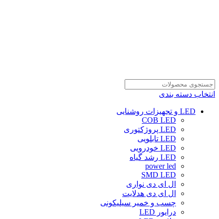
انتخاب دسته بندی
LED و تجهیزات روشنایی
COB LED
LED پروژکتوری
LED تابلویی
LED خودرویی
LED رشد گیاه
power led
SMD LED
ال ای دی نواری
ال ای دی هدلایت
چسب و خمیر سیلیکونی
درایور LED