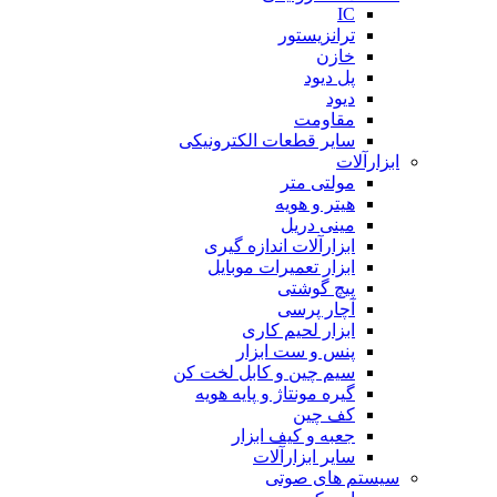
IC
ترانزیستور
خازن
پل دیود
دیود
مقاومت
سایر قطعات الکترونیکی
ابزارآلات
مولتی متر
هیتر و هویه
مینی دریل
ابزارآلات اندازه گیری
ابزار تعمیرات موبایل
پیچ گوشتی
آچار پرسی
ابزار لحیم کاری
پنس و ست ابزار
سیم چین و کابل لخت کن
گیره مونتاژ و پایه هویه
کف چین
جعبه و کیف ابزار
سایر ابزارآلات
سیستم های صوتی