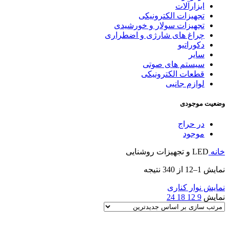
ابزارآلات
تجهیزات الکترونیکی
تجهیزات سولار و خورشیدی
چراغ های شارژی و اضطراری
دکوراتیو
سایر
سیستم های صوتی
قطعات الکترونیکی
لوازم جانبی
وضعیت موجودی
در حراج
موجود
خانه
LED و تجهیزات روشنایی
Sorted
نمایش 1–12 از 340 نتیجه
by
latest
نمایش نوار کناری
نمایش
9
12
18
24