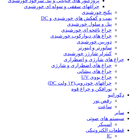
پروژکتور های خیابانی و پنل سرخود خورشیدی
چراغهای سقفی و سوله ای خورشیدی
پکیج خورشیدی
پمپ و کفکش های خورشیدی و DC
پنل و سلول خورشیدی
چراغ باغچه ای خورشیدی
چراغ های دیوارکوب خورشیدی
دوربین خورشیدی
سانورتر و اینورتر
کنترلر شارژر خورشیدی
چراغ های شارژی و اضطراری
چراغ های اضطراری و شارژی
چراغ های پیشانی
چراغ یووی UV
چراغهای خودرویی(۱۲ ولت DC)
نورافکن و چراغ قوه
دکوراتیو
رقص نور
ساعت
سایر
سیستم های صوتی
اسپیکر
قطعات الکترونیکی
IC