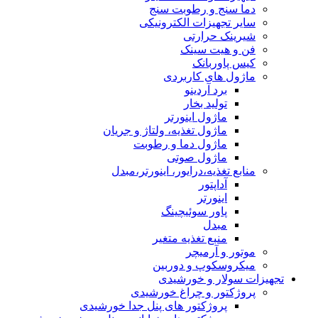
دما سنج و رطوبت سنج
سایر تجهیزات الکترونیکی
شیرینک حرارتی
فن و هیت سینک
کیس پاوربانک
ماژول های کاربردی
برد آردینو
تولید بخار
ماژول اینورتر
ماژول تغذیه، ولتاژ و جریان
ماژول دما و رطوبت
ماژول صوتی
منابع تغذیه،درایور، اینورتر،مبدل
آداپتور
اینورتر
پاور سوئیچینگ
مبدل
منبع تغذیه متغیر
موتور و آرمیچر
میکروسکوپ و دوربین
تجهیزات سولار و خورشیدی
پروژکتور و چراغ خورشیدی
پروژکتور های پنل جدا خورشیدی