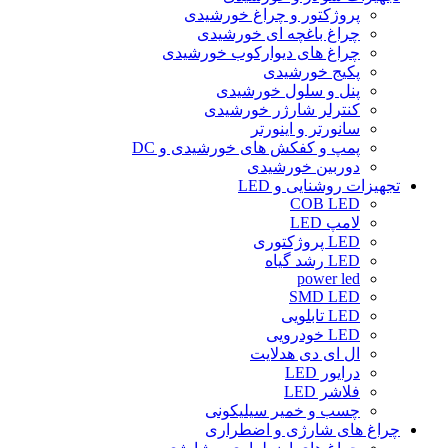
پروژکتور و چراغ خورشیدی
چراغ باغچه ای خورشیدی
چراغ های دیوارکوب خورشیدی
پکیج خورشیدی
پنل و سلول خورشیدی
کنترلر شارژر خورشیدی
سانورتر و اینورتر
پمپ و کفکش های خورشیدی و DC
دوربین خورشیدی
تجهیزات روشنایی و LED
COB LED
لامپ LED
LED پروژکتوری
LED رشد گیاه
power led
SMD LED
LED تابلویی
LED خودرویی
ال ای دی هدلایت
درایور LED
فلاشر LED
چسب و خمیر سیلیکونی
چراغ های شارژی و اضطراری