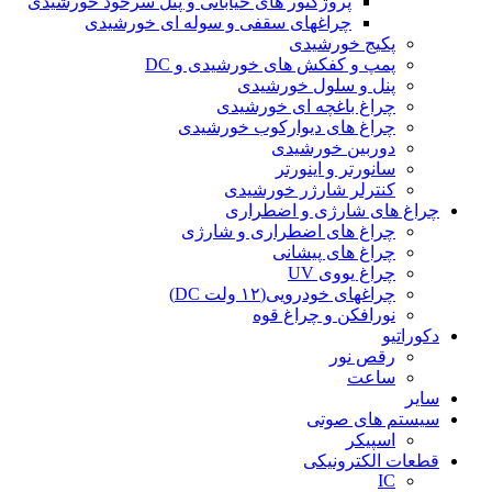
پروژکتور های خیابانی و پنل سرخود خورشیدی
چراغهای سقفی و سوله ای خورشیدی
پکیج خورشیدی
پمپ و کفکش های خورشیدی و DC
پنل و سلول خورشیدی
چراغ باغچه ای خورشیدی
چراغ های دیوارکوب خورشیدی
دوربین خورشیدی
سانورتر و اینورتر
کنترلر شارژر خورشیدی
چراغ های شارژی و اضطراری
چراغ های اضطراری و شارژی
چراغ های پیشانی
چراغ یووی UV
چراغهای خودرویی(۱۲ ولت DC)
نورافکن و چراغ قوه
دکوراتیو
رقص نور
ساعت
سایر
سیستم های صوتی
اسپیکر
قطعات الکترونیکی
IC