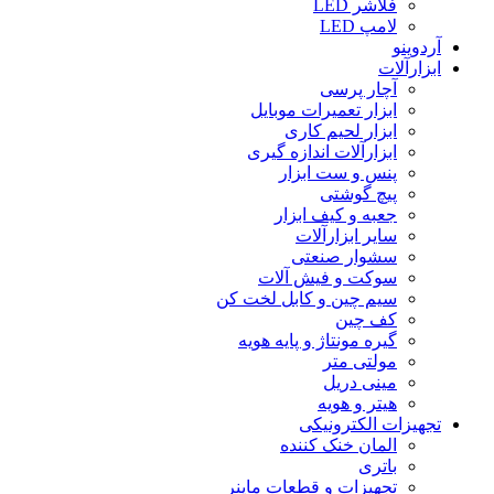
فلاشر LED
لامپ LED
آردوینو
ابزارآلات
آچار پرسی
ابزار تعمیرات موبایل
ابزار لحیم کاری
ابزارآلات اندازه گیری
پنس و ست ابزار
پیچ گوشتی
جعبه و کیف ابزار
سایر ابزارآلات
سشوار صنعتی
سوکت و فیش آلات
سیم چین و کابل لخت کن
کف چین
گیره مونتاژ و پایه هویه
مولتی متر
مینی دریل
هیتر و هویه
تجهیزات الکترونیکی
المان خنک کننده
باتری
تجهیزات و قطعات ماینر