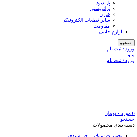
پل دیود
ترانزیستور
خازن
سایر قطعات الکترونیکی
مقاومت
لوازم جانبی
جستجو
ورود / ثبت نام
منو
ورود / ثبت نام
0
مورد
۰
تومان
جستجو
دسته بندی محصولات
تجهیزات سولار و خورشیدی