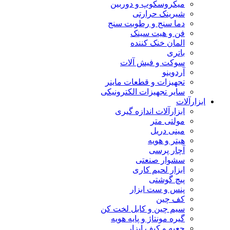
میکروسکوپ و دوربین
شیرینک حرارتی
دما سنج و رطوبت سنج
فن و هیت سینک
المان خنک کننده
باتری
سوکت و فیش آلات
آردوینو
تجهیزات و قطعات ماینر
سایر تجهیزات الکترونیکی
ابزارآلات
ابزارآلات اندازه گیری
مولتی متر
مینی دریل
هیتر و هویه
آچار پرسی
سشوار صنعتی
ابزار لحیم کاری
پیچ گوشتی
پنس و ست ابزار
کف چین
سیم چین و کابل لخت کن
گیره مونتاژ و پایه هویه
جعبه و کیف ابزار