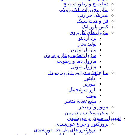
دما سنج و رطوبت سنج
سایر تجهیزات الکترونیکی
شیرینک حرارتی
فن و هیت سینک
کیس پاوربانک
ماژول های کاربردی
برد آردینو
تولید بخار
ماژول اینورتر
ماژول تغذیه، ولتاژ و جریان
ماژول دما و رطوبت
ماژول صوتی
منابع تغذیه،درایور، اینورتر،مبدل
آداپتور
اینورتر
پاور سوئیچینگ
مبدل
منبع تغذیه متغیر
موتور و آرمیچر
میکروسکوپ و دوربین
تجهیزات سولار و خورشیدی
پروژکتور و چراغ خورشیدی
پروژکتور های پنل جدا خورشیدی