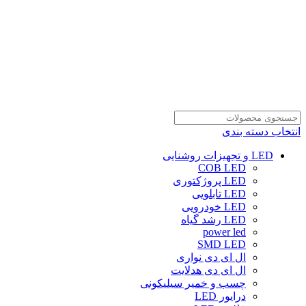
انتخاب دسته بندی
LED و تجهیزات روشنایی
COB LED
LED پروژکتوری
LED تابلویی
LED خودرویی
LED رشد گیاه
power led
SMD LED
ال ای دی نواری
ال ای دی هدلایت
چسب و خمیر سیلیکونی
درایور LED