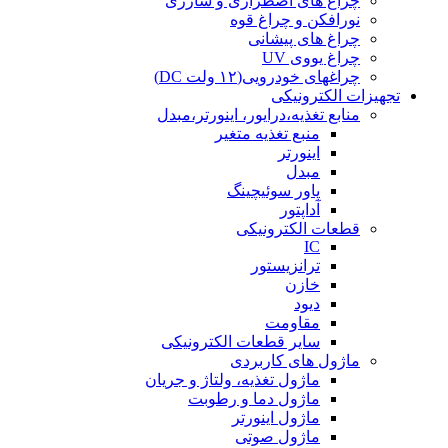
چراغ های اضطراری و شارژی
نورافکن و چراغ قوه
چراغ های پیشانی
چراغ یووی UV
چراغهای خودرویی(۱۲ ولت DC)
تجهیزات الکترونیکی
منابع تغذیه،درایور، اینورتر،مبدل
منبع تغذیه متغیر
اینورتر
مبدل
پاور سوئیچینگ
آداپتور
قطعات الکترونیکی
IC
ترانزیستور
خازن
دیود
مقاومت
سایر قطعات الکترونیکی
ماژول های کاربردی
ماژول تغذیه، ولتاژ و جریان
ماژول دما و رطوبت
ماژول اینورتر
ماژول صوتی