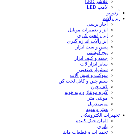
فلاشر LED
لامپ LED
آردوینو
ابزارآلات
آچار پرسی
ابزار تعمیرات موبایل
ابزار لحیم کاری
ابزارآلات اندازه گیری
پنس و ست ابزار
پیچ گوشتی
جعبه و کیف ابزار
سایر ابزارآلات
سشوار صنعتی
سوکت و فیش آلات
سیم چین و کابل لخت کن
کف چین
گیره مونتاژ و پایه هویه
مولتی متر
مینی دریل
هیتر و هویه
تجهیزات الکترونیکی
المان خنک کننده
باتری
تجهیزات و قطعات ماینر