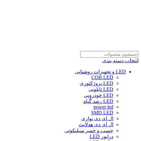
انتخاب دسته بندی
LED و تجهیزات روشنایی
COB LED
LED پروژکتوری
LED تابلویی
LED خودرویی
LED رشد گیاه
power led
SMD LED
ال ای دی نواری
ال ای دی هدلایت
چسب و خمیر سیلیکونی
درایور LED