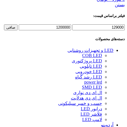
بستن
فیلتر براساس قیمت:
حداقل
حداكثر
صافی
قیمت
قيمت
دسته‌های محصولات
LED و تجهیزات روشنایی
COB LED
LED پروژکتوری
LED تابلویی
LED خودرویی
LED رشد گیاه
power led
SMD LED
ال ای دی نواری
ال ای دی هدلایت
چسب و خمیر سیلیکونی
درایور LED
فلاشر LED
لامپ LED
آردوینو