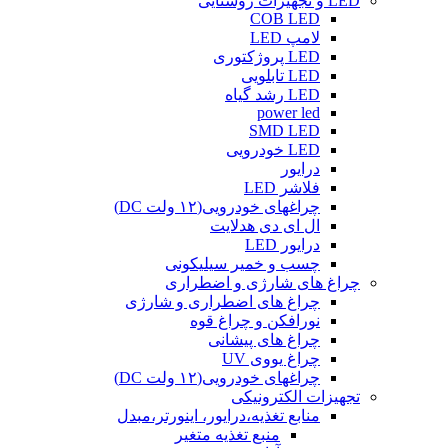
LED و تجهیزات روشنایی
COB LED
لامپ LED
LED پروژکتوری
LED تابلویی
LED رشد گیاه
power led
SMD LED
LED خودرویی
درایور
فلاشر LED
چراغهای خودرویی(۱۲ ولت DC)
ال ای دی هدلایت
درایور LED
چسب و خمیر سیلیکونی
چراغ های شارژی و اضطراری
چراغ های اضطراری و شارژی
نورافکن و چراغ قوه
چراغ های پیشانی
چراغ یووی UV
چراغهای خودرویی(۱۲ ولت DC)
تجهیزات الکترونیکی
منابع تغذیه،درایور، اینورتر،مبدل
منبع تغذیه متغیر