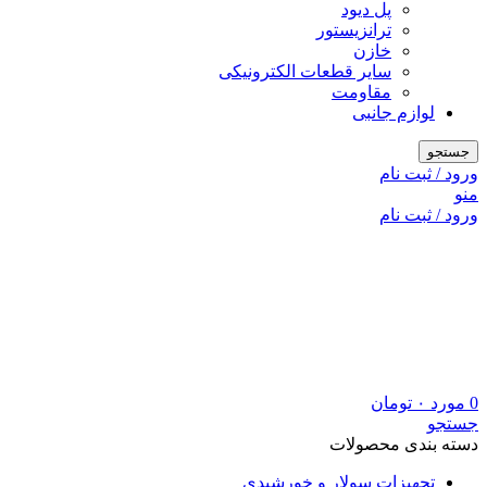
پل دیود
ترانزیستور
خازن
سایر قطعات الکترونیکی
مقاومت
لوازم جانبی
جستجو
ورود / ثبت نام
منو
ورود / ثبت نام
0
مورد
۰
تومان
جستجو
دسته بندی محصولات
تجهیزات سولار و خورشیدی