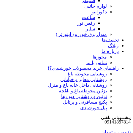
اسپیکر
لوازم جانبی
دکوراتیو
ساعت
رقص نور
سایر
مبدل برق خودرو ( اینورتر )
تخفیف‌ها
وبلاگ
درباره ما
مجوزها
تماس با ما
راهنمای خرید محصولات خورشیدی؟!
روشنایی محوطه باغ
روشنایی معابر و خیابانی
روشنایی داخل خانه باغ و منزل
تزئین محوطه باغ و باغچه
تزئین و روشنایی دیوارها
پکیج مسافرتی و پرتابل
پنل خورشیدی
پـشـتـیـبانی تلفنی
09141857814
0
مورد
۰
تومان