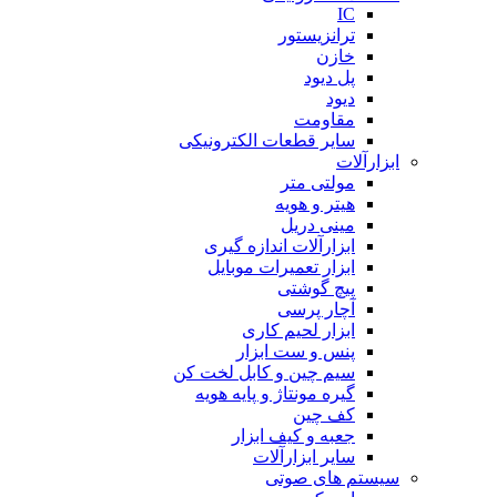
IC
ترانزیستور
خازن
پل دیود
دیود
مقاومت
سایر قطعات الکترونیکی
ابزارآلات
مولتی متر
هیتر و هویه
مینی دریل
ابزارآلات اندازه گیری
ابزار تعمیرات موبایل
پیچ گوشتی
آچار پرسی
ابزار لحیم کاری
پنس و ست ابزار
سیم چین و کابل لخت کن
گیره مونتاژ و پایه هویه
کف چین
جعبه و کیف ابزار
سایر ابزارآلات
سیستم های صوتی