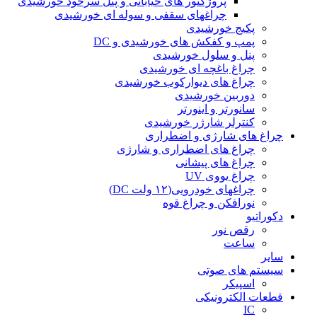
پروژکتور های خیابانی و پنل سرخود خورشیدی
چراغهای سقفی و سوله ای خورشیدی
پکیج خورشیدی
پمپ و کفکش های خورشیدی و DC
پنل و سلول خورشیدی
چراغ باغچه ای خورشیدی
چراغ های دیوارکوب خورشیدی
دوربین خورشیدی
سانورتر و اینورتر
کنترلر شارژر خورشیدی
چراغ های شارژی و اضطراری
چراغ های اضطراری و شارژی
چراغ های پیشانی
چراغ یووی UV
چراغهای خودرویی(۱۲ ولت DC)
نورافکن و چراغ قوه
دکوراتیو
رقص نور
ساعت
سایر
سیستم های صوتی
اسپیکر
قطعات الکترونیکی
IC