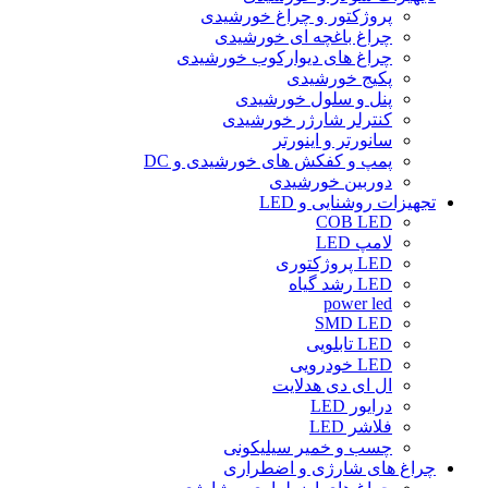
پروژکتور و چراغ خورشیدی
چراغ باغچه ای خورشیدی
چراغ های دیوارکوب خورشیدی
پکیج خورشیدی
پنل و سلول خورشیدی
کنترلر شارژر خورشیدی
سانورتر و اینورتر
پمپ و کفکش های خورشیدی و DC
دوربین خورشیدی
تجهیزات روشنایی و LED
COB LED
لامپ LED
LED پروژکتوری
LED رشد گیاه
power led
SMD LED
LED تابلویی
LED خودرویی
ال ای دی هدلایت
درایور LED
فلاشر LED
چسب و خمیر سیلیکونی
چراغ های شارژی و اضطراری