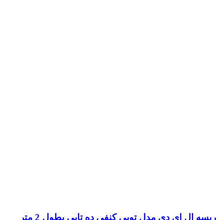
ریسه ال ای دی مدل توپی کنفی ده تایی بطول 2 متر