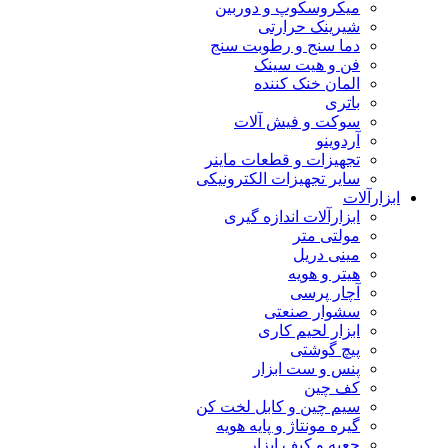
میکروسکوپ و دوربین
شیرینک حرارتی
دما سنج و رطوبت سنج
فن و هیت سینک
المان خنک کننده
باتری
سوکت و فیش آلات
آردوینو
تجهیزات و قطعات ماینر
سایر تجهیزات الکترونیکی
ابزارآلات
ابزارآلات اندازه گیری
مولتی متر
مینی دریل
هیتر و هویه
آچار پرسی
سشوار صنعتی
ابزار لحیم کاری
پیچ گوشتی
پنس و ست ابزار
کف چین
سیم چین و کابل لخت کن
گیره مونتاژ و پایه هویه
جعبه و کیف ابزار