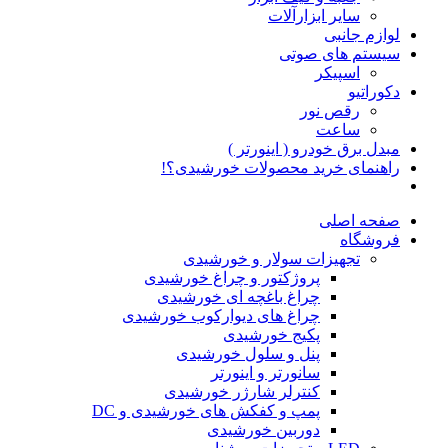
سایر ابزارآلات
لوازم جانبی
سیستم های صوتی
اسپیکر
دکوراتیو
رقص نور
ساعت
مبدل برق خودرو ( اینورتر )
راهنمای خرید محصولات خورشیدی؟!
صفحه اصلی
فروشگاه
تجهیزات سولار و خورشیدی
پروژکتور و چراغ خورشیدی
چراغ باغچه ای خورشیدی
چراغ های دیوارکوب خورشیدی
پکیج خورشیدی
پنل و سلول خورشیدی
سانورتر و اینورتر
کنترلر شارژر خورشیدی
پمپ و کفکش های خورشیدی و DC
دوربین خورشیدی