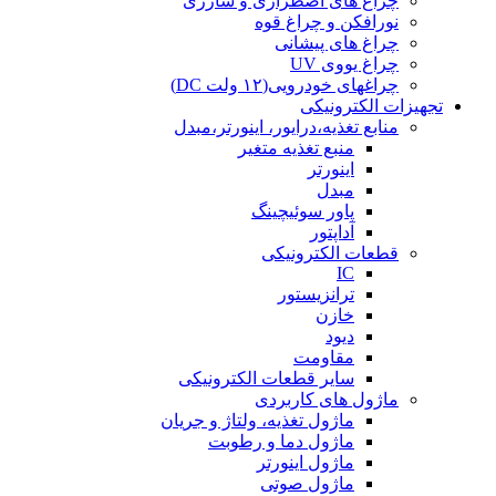
چراغ های اضطراری و شارژی
نورافکن و چراغ قوه
چراغ های پیشانی
چراغ یووی UV
چراغهای خودرویی(۱۲ ولت DC)
تجهیزات الکترونیکی
منابع تغذیه،درایور، اینورتر،مبدل
منبع تغذیه متغیر
اینورتر
مبدل
پاور سوئیچینگ
آداپتور
قطعات الکترونیکی
IC
ترانزیستور
خازن
دیود
مقاومت
سایر قطعات الکترونیکی
ماژول های کاربردی
ماژول تغذیه، ولتاژ و جریان
ماژول دما و رطوبت
ماژول اینورتر
ماژول صوتی