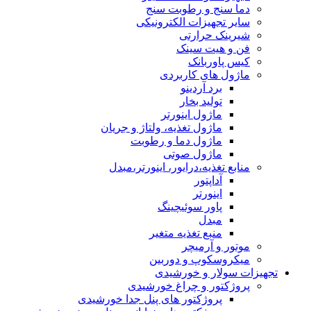
دما سنج و رطوبت سنج
سایر تجهیزات الکترونیکی
شیرینک حرارتی
فن و هیت سینک
کیس پاوربانک
ماژول های کاربردی
برد آردینو
تولید بخار
ماژول اینورتر
ماژول تغذیه، ولتاژ و جریان
ماژول دما و رطوبت
ماژول صوتی
منابع تغذیه،درایور، اینورتر،مبدل
آداپتور
اینورتر
پاور سوئیچینگ
مبدل
منبع تغذیه متغیر
موتور و آرمیچر
میکروسکوپ و دوربین
تجهیزات سولار و خورشیدی
پروژکتور و چراغ خورشیدی
پروژکتور های پنل جدا خورشیدی