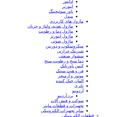
آداپتور
اینورتر
پاور سوئیچینگ
مبدل
ماژول های کاربردی
ماژول تغذیه، ولتاژ و جریان
ماژول دما و رطوبت
ماژول اینورتر
ماژول صوتی
میکروسکوپ و دوربین
شیرینک حرارتی
سشوار صنعتی
دما سنج و رطوبت سنج
کیس پاوربانک
فن و هیت سینک
موتور و آرمیچر
المان خنک کننده
باتری
آردوینو
برد آردینو
سوکت و فیش آلات
تجهیزات و قطعات ماینر
سایر تجهیزات الکترونیکی
قطعات الکترونیکی