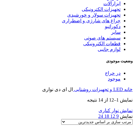
ابزارآلات
تجهیزات الکترونیکی
تجهیزات سولار و خورشیدی
چراغ های شارژی و اضطراری
دکوراتیو
سایر
سیستم های صوتی
قطعات الکترونیکی
لوازم جانبی
وضعیت موجودی
در حراج
موجود
خانه
LED و تجهیزات روشنایی
ال ای دی نواری
Sorted
نمایش 1–12 از 14 نتیجه
by
latest
نمایش نوار کناری
نمایش
9
12
18
24