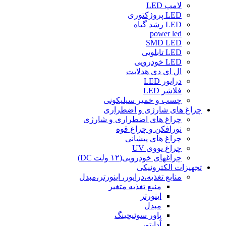
لامپ LED
LED پروژکتوری
LED رشد گیاه
power led
SMD LED
LED تابلویی
LED خودرویی
ال ای دی هدلایت
درایور LED
فلاشر LED
چسب و خمیر سیلیکونی
چراغ های شارژی و اضطراری
چراغ های اضطراری و شارژی
نورافکن و چراغ قوه
چراغ های پیشانی
چراغ یووی UV
چراغهای خودرویی(۱۲ ولت DC)
تجهیزات الکترونیکی
منابع تغذیه،درایور، اینورتر،مبدل
منبع تغذیه متغیر
اینورتر
مبدل
پاور سوئیچینگ
آداپتور