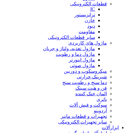
قطعات الکترونیکی
IC
ترانزیستور
خازن
دیود
مقاومت
سایر قطعات الکترونیکی
ماژول های کاربردی
ماژول تغذیه، ولتاژ و جریان
ماژول دما و رطوبت
ماژول اینورتر
ماژول صوتی
میکروسکوپ و دوربین
شیرینک حرارتی
دما سنج و رطوبت سنج
فن و هیت سینک
المان خنک کننده
باتری
سوکت و فیش آلات
آردوینو
تجهیزات و قطعات ماینر
سایر تجهیزات الکترونیکی
ابزارآلات