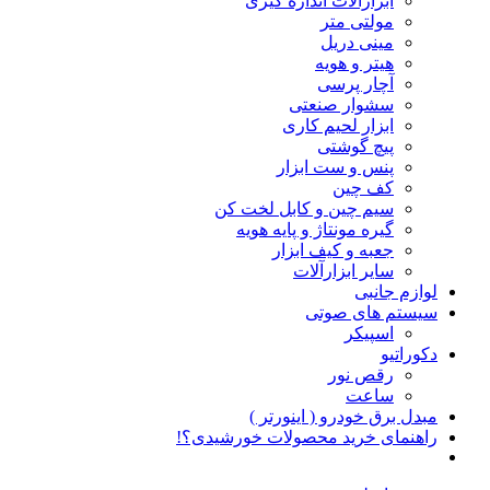
ابزارآلات اندازه گیری
مولتی متر
مینی دریل
هیتر و هویه
آچار پرسی
سشوار صنعتی
ابزار لحیم کاری
پیچ گوشتی
پنس و ست ابزار
کف چین
سیم چین و کابل لخت کن
گیره مونتاژ و پایه هویه
جعبه و کیف ابزار
سایر ابزارآلات
لوازم جانبی
سیستم های صوتی
اسپیکر
دکوراتیو
رقص نور
ساعت
مبدل برق خودرو ( اینورتر )
راهنمای خرید محصولات خورشیدی؟!