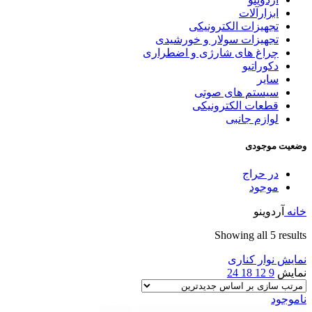
ابزارآلات
تجهیزات الکترونیکی
تجهیزات سولار و خورشیدی
چراغ های شارژی و اضطراری
دکوراتیو
سایر
سیستم های صوتی
قطعات الکترونیکی
لوازم جانبی
وضعیت موجودی
در حراج
موجود
خانه
آردوینو
Sorted
Showing all 5 results
by
نمایش نوار کناری
latest
نمایش
9
12
18
24
ناموجود