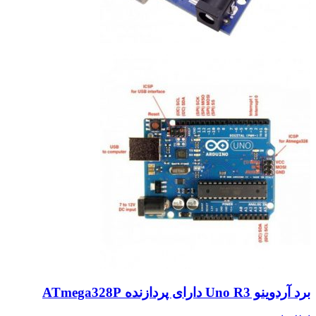
برد آردوینو Uno R3 دارای پردازنده ATmega328P