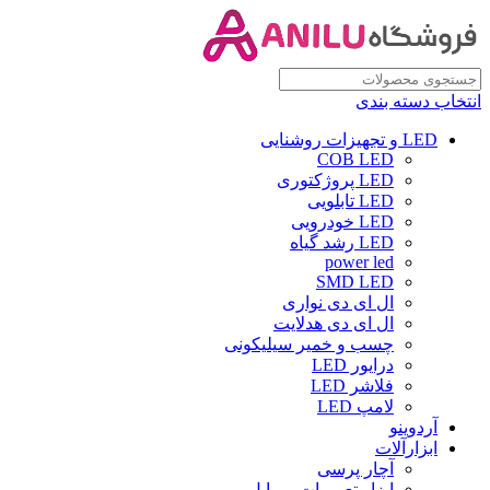
انتخاب دسته بندی
LED و تجهیزات روشنایی
COB LED
LED پروژکتوری
LED تابلویی
LED خودرویی
LED رشد گیاه
power led
SMD LED
ال ای دی نواری
ال ای دی هدلایت
چسب و خمیر سیلیکونی
درایور LED
فلاشر LED
لامپ LED
آردوینو
ابزارآلات
آچار پرسی
ابزار تعمیرات موبایل