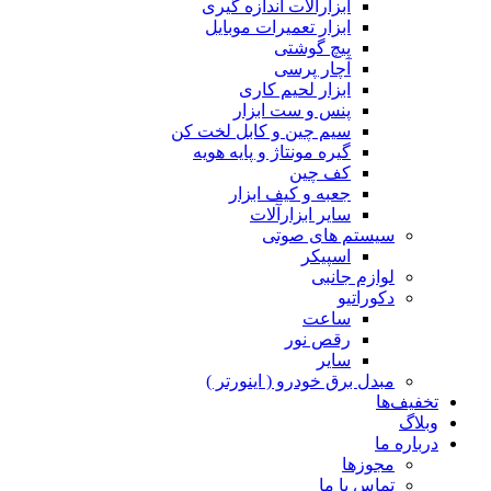
ابزارآلات اندازه گیری
ابزار تعمیرات موبایل
پیچ گوشتی
آچار پرسی
ابزار لحیم کاری
پنس و ست ابزار
سیم چین و کابل لخت کن
گیره مونتاژ و پایه هویه
کف چین
جعبه و کیف ابزار
سایر ابزارآلات
سیستم های صوتی
اسپیکر
لوازم جانبی
دکوراتیو
ساعت
رقص نور
سایر
مبدل برق خودرو ( اینورتر )
تخفیف‌ها
وبلاگ
درباره ما
مجوزها
تماس با ما