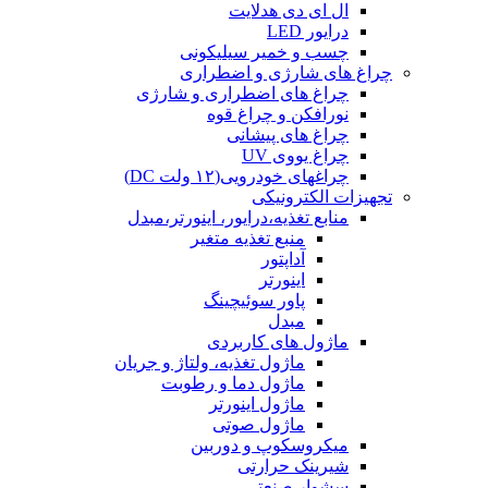
ال ای دی هدلایت
درایور LED
چسب و خمیر سیلیکونی
چراغ های شارژی و اضطراری
چراغ های اضطراری و شارژی
نورافکن و چراغ قوه
چراغ های پیشانی
چراغ یووی UV
چراغهای خودرویی(۱۲ ولت DC)
تجهیزات الکترونیکی
منابع تغذیه،درایور، اینورتر،مبدل
منبع تغذیه متغیر
آداپتور
اینورتر
پاور سوئیچینگ
مبدل
ماژول های کاربردی
ماژول تغذیه، ولتاژ و جریان
ماژول دما و رطوبت
ماژول اینورتر
ماژول صوتی
میکروسکوپ و دوربین
شیرینک حرارتی
سشوار صنعتی