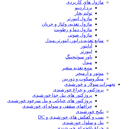
ماژول های کاربردی
برد آردینو
تولید بخار
ماژول اینورتر
ماژول تغذیه، ولتاژ و جریان
ماژول دما و رطوبت
ماژول صوتی
منابع تغذیه،درایور، اینورتر،مبدل
آداپتور
اینورتر
پاور سوئیچینگ
مبدل
منبع تغذیه متغیر
موتور و آرمیچر
میکروسکوپ و دوربین
تجهیزات سولار و خورشیدی
پروژکتور و چراغ خورشیدی
پروژکتور های پنل جدا خورشیدی
پروژکتور های خیابانی و پنل سرخود خورشیدی
چراغهای سقفی و سوله ای خورشیدی
پکیج خورشیدی
پمپ و کفکش های خورشیدی و DC
پنل و سلول خورشیدی
چراغ باغچه ای خورشیدی