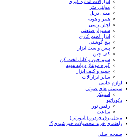
ابزارآلات اندازه گیری
مولتی متر
مینی دریل
هیتر و هویه
آچار پرسی
سشوار صنعتی
ابزار لحیم کاری
پیچ گوشتی
پنس و ست ابزار
کف چین
سیم چین و کابل لخت کن
گیره مونتاژ و پایه هویه
جعبه و کیف ابزار
سایر ابزارآلات
لوازم جانبی
سیستم های صوتی
اسپیکر
دکوراتیو
رقص نور
ساعت
مبدل برق خودرو ( اینورتر )
راهنمای خرید محصولات خورشیدی؟!
صفحه اصلی