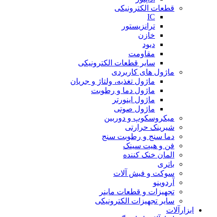
قطعات الکترونیکی
IC
ترانزیستور
خازن
دیود
مقاومت
سایر قطعات الکترونیکی
ماژول های کاربردی
ماژول تغذیه، ولتاژ و جریان
ماژول دما و رطوبت
ماژول اینورتر
ماژول صوتی
میکروسکوپ و دوربین
شیرینک حرارتی
دما سنج و رطوبت سنج
فن و هیت سینک
المان خنک کننده
باتری
سوکت و فیش آلات
آردوینو
تجهیزات و قطعات ماینر
سایر تجهیزات الکترونیکی
ابزارآلات