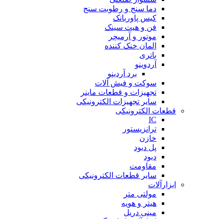
دما سنج و رطوبت سنج
کیس پاوربانک
فن و هیت سینک
موتور و آرمیچر
المان خنک کننده
باتری
آردوینو
برد آردینو
سوکت و فیش آلات
تجهیزات و قطعات ماینر
سایر تجهیزات الکترونیکی
قطعات الکترونیکی
IC
ترانزیستور
خازن
پل دیود
دیود
مقاومت
سایر قطعات الکترونیکی
ابزارآلات
مولتی متر
هیتر و هویه
مینی دریل