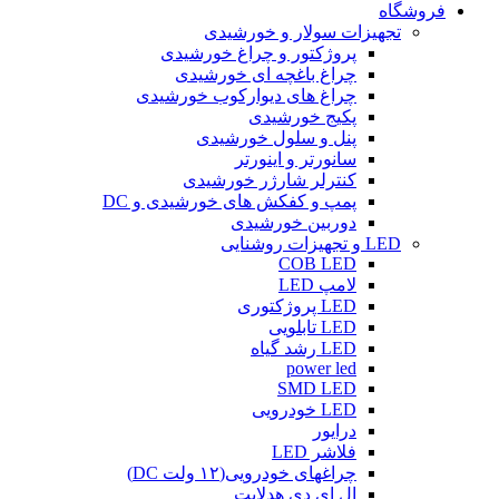
فروشگاه
تجهیزات سولار و خورشیدی
پروژکتور و چراغ خورشیدی
چراغ باغچه ای خورشیدی
چراغ های دیوارکوب خورشیدی
پکیج خورشیدی
پنل و سلول خورشیدی
سانورتر و اینورتر
کنترلر شارژر خورشیدی
پمپ و کفکش های خورشیدی و DC
دوربین خورشیدی
LED و تجهیزات روشنایی
COB LED
لامپ LED
LED پروژکتوری
LED تابلویی
LED رشد گیاه
power led
SMD LED
LED خودرویی
درایور
فلاشر LED
چراغهای خودرویی(۱۲ ولت DC)
ال ای دی هدلایت