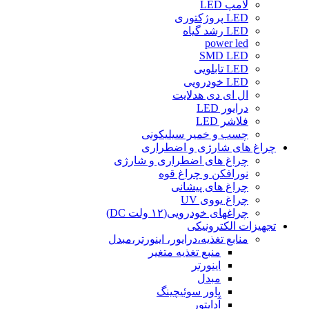
لامپ LED
LED پروژکتوری
LED رشد گیاه
power led
SMD LED
LED تابلویی
LED خودرویی
ال ای دی هدلایت
درایور LED
فلاشر LED
چسب و خمیر سیلیکونی
چراغ های شارژی و اضطراری
چراغ های اضطراری و شارژی
نورافکن و چراغ قوه
چراغ های پیشانی
چراغ یووی UV
چراغهای خودرویی(۱۲ ولت DC)
تجهیزات الکترونیکی
منابع تغذیه،درایور، اینورتر،مبدل
منبع تغذیه متغیر
اینورتر
مبدل
پاور سوئیچینگ
آداپتور