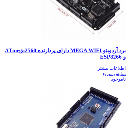
برد آردوینو MEGA WIFI دارای پردازنده ATmega2560
و ESP8266
اطلاعات بیشتر
نمایش سریع
ناموجود