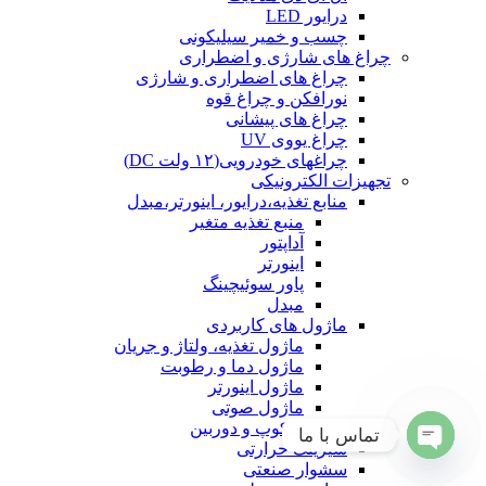
درایور LED
چسب و خمیر سیلیکونی
چراغ های شارژی و اضطراری
چراغ های اضطراری و شارژی
نورافکن و چراغ قوه
چراغ های پیشانی
چراغ یووی UV
چراغهای خودرویی(۱۲ ولت DC)
تجهیزات الکترونیکی
منابع تغذیه،درایور، اینورتر،مبدل
منبع تغذیه متغیر
آداپتور
اینورتر
پاور سوئیچینگ
مبدل
ماژول های کاربردی
ماژول تغذیه، ولتاژ و جریان
ماژول دما و رطوبت
ماژول اینورتر
ماژول صوتی
میکروسکوپ و دوربین
تماس با ما
شیرینک حرارتی
Open
سشوار صنعتی
chaty