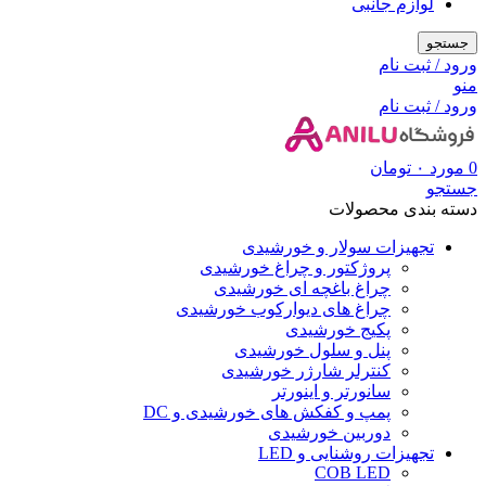
لوازم جانبی
جستجو
ورود / ثبت نام
منو
ورود / ثبت نام
0
مورد
۰
تومان
جستجو
دسته بندی محصولات
تجهیزات سولار و خورشیدی
پروژکتور و چراغ خورشیدی
چراغ باغچه ای خورشیدی
چراغ های دیوارکوب خورشیدی
پکیج خورشیدی
پنل و سلول خورشیدی
کنترلر شارژر خورشیدی
سانورتر و اینورتر
پمپ و کفکش های خورشیدی و DC
دوربین خورشیدی
تجهیزات روشنایی و LED
COB LED