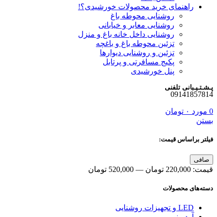
راهنمای خرید محصولات خورشیدی؟!
روشنایی محوطه باغ
روشنایی معابر و خیابانی
روشنایی داخل خانه باغ و منزل
تزئین محوطه باغ و باغچه
تزئین و روشنایی دیوارها
پکیج مسافرتی و پرتابل
پنل خورشیدی
پـشـتـیـبانی تلفنی
09141857814
0
مورد
۰
تومان
بستن
فیلتر براساس قیمت:
حداقل
حداكثر
صافی
قیمت
قيمت
قيمت:
220,000 تومان
—
520,000 تومان
دسته‌های محصولات
LED و تجهیزات روشنایی
آردوینو