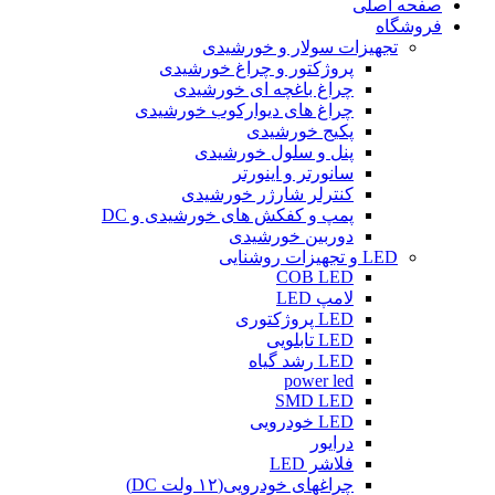
صفحه اصلی
فروشگاه
تجهیزات سولار و خورشیدی
پروژکتور و چراغ خورشیدی
چراغ باغچه ای خورشیدی
چراغ های دیوارکوب خورشیدی
پکیج خورشیدی
پنل و سلول خورشیدی
سانورتر و اینورتر
کنترلر شارژر خورشیدی
پمپ و کفکش های خورشیدی و DC
دوربین خورشیدی
LED و تجهیزات روشنایی
COB LED
لامپ LED
LED پروژکتوری
LED تابلویی
LED رشد گیاه
power led
SMD LED
LED خودرویی
درایور
فلاشر LED
چراغهای خودرویی(۱۲ ولت DC)