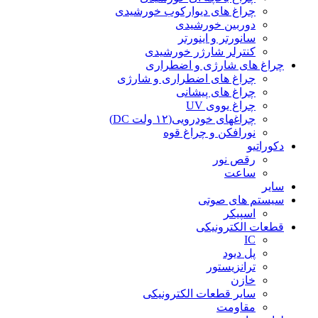
چراغ های دیوارکوب خورشیدی
دوربین خورشیدی
سانورتر و اینورتر
کنترلر شارژر خورشیدی
چراغ های شارژی و اضطراری
چراغ های اضطراری و شارژی
چراغ های پیشانی
چراغ یووی UV
چراغهای خودرویی(۱۲ ولت DC)
نورافکن و چراغ قوه
دکوراتیو
رقص نور
ساعت
سایر
سیستم های صوتی
اسپیکر
قطعات الکترونیکی
IC
پل دیود
ترانزیستور
خازن
سایر قطعات الکترونیکی
مقاومت