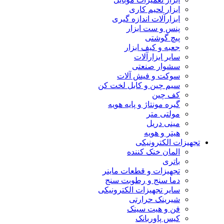
ابزار لحیم کاری
ابزارآلات اندازه گیری
پنس و ست ابزار
پیچ گوشتی
جعبه و کیف ابزار
سایر ابزارآلات
سشوار صنعتی
سوکت و فیش آلات
سیم چین و کابل لخت کن
کف چین
گیره مونتاژ و پایه هویه
مولتی متر
مینی دریل
هیتر و هویه
تجهیزات الکترونیکی
المان خنک کننده
باتری
تجهیزات و قطعات ماینر
دما سنج و رطوبت سنج
سایر تجهیزات الکترونیکی
شیرینک حرارتی
فن و هیت سینک
کیس پاوربانک