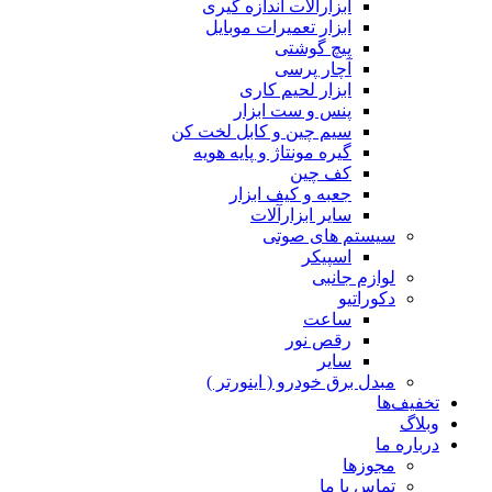
ابزارآلات اندازه گیری
ابزار تعمیرات موبایل
پیچ گوشتی
آچار پرسی
ابزار لحیم کاری
پنس و ست ابزار
سیم چین و کابل لخت کن
گیره مونتاژ و پایه هویه
کف چین
جعبه و کیف ابزار
سایر ابزارآلات
سیستم های صوتی
اسپیکر
لوازم جانبی
دکوراتیو
ساعت
رقص نور
سایر
مبدل برق خودرو ( اینورتر )
تخفیف‌ها
وبلاگ
درباره ما
مجوزها
تماس با ما