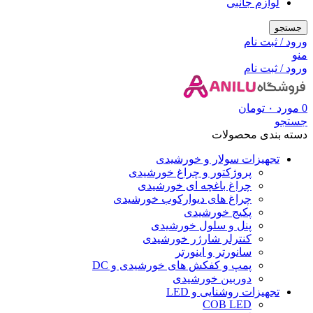
لوازم جانبی
جستجو
ورود / ثبت نام
منو
ورود / ثبت نام
0
مورد
۰
تومان
جستجو
دسته بندی محصولات
تجهیزات سولار و خورشیدی
پروژکتور و چراغ خورشیدی
چراغ باغچه ای خورشیدی
چراغ های دیوارکوب خورشیدی
پکیج خورشیدی
پنل و سلول خورشیدی
کنترلر شارژر خورشیدی
سانورتر و اینورتر
پمپ و کفکش های خورشیدی و DC
دوربین خورشیدی
تجهیزات روشنایی و LED
COB LED