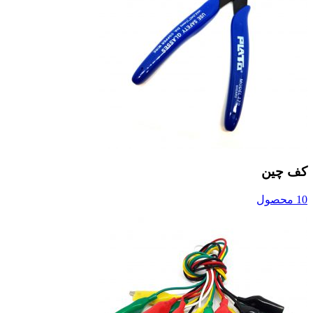
کف چین
10 محصول