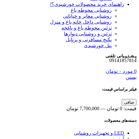
راهنمای خرید محصولات خورشیدی؟!
روشنایی محوطه باغ
روشنایی معابر و خیابانی
روشنایی داخل خانه باغ و منزل
تزئین محوطه باغ و باغچه
تزئین و روشنایی دیوارها
پکیج مسافرتی و پرتابل
پنل خورشیدی
پـشـتـیـبانی تلفنی
09141857814
0
مورد
۰
تومان
بستن
فیلتر براساس قیمت:
حداقل
حداكثر
صافی
قیمت
قيمت
قيمت:
0 تومان
—
7,700,000 تومان
دسته‌های محصولات
LED و تجهیزات روشنایی
آردوینو