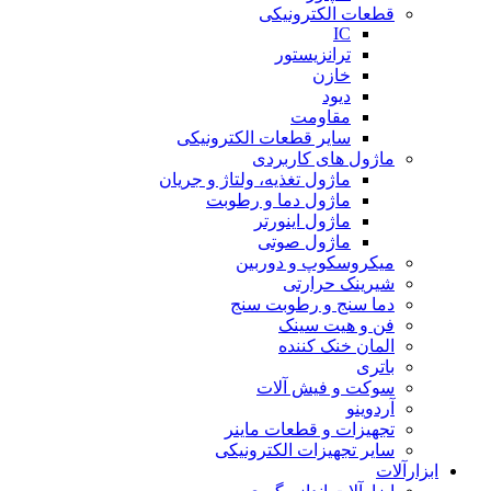
قطعات الکترونیکی
IC
ترانزیستور
خازن
دیود
مقاومت
سایر قطعات الکترونیکی
ماژول های کاربردی
ماژول تغذیه، ولتاژ و جریان
ماژول دما و رطوبت
ماژول اینورتر
ماژول صوتی
میکروسکوپ و دوربین
شیرینک حرارتی
دما سنج و رطوبت سنج
فن و هیت سینک
المان خنک کننده
باتری
سوکت و فیش آلات
آردوینو
تجهیزات و قطعات ماینر
سایر تجهیزات الکترونیکی
ابزارآلات