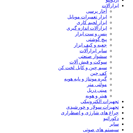
ابزارآلات
آچار پرسی
ابزار تعمیرات موبایل
ابزار لحیم کاری
ابزارآلات اندازه گیری
پنس و ست ابزار
پیچ گوشتی
جعبه و کیف ابزار
سایر ابزارآلات
سشوار صنعتی
سوکت و فیش آلات
سیم چین و کابل لخت کن
کف چین
گیره مونتاژ و پایه هویه
مولتی متر
مینی دریل
هیتر و هویه
تجهیزات الکترونیکی
تجهیزات سولار و خورشیدی
چراغ های شارژی و اضطراری
دکوراتیو
سایر
سیستم های صوتی