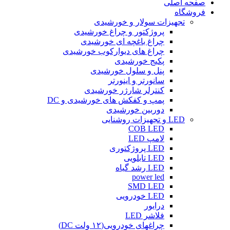
صفحه اصلی
فروشگاه
تجهیزات سولار و خورشیدی
پروژکتور و چراغ خورشیدی
چراغ باغچه ای خورشیدی
چراغ های دیوارکوب خورشیدی
پکیج خورشیدی
پنل و سلول خورشیدی
سانورتر و اینورتر
کنترلر شارژر خورشیدی
پمپ و کفکش های خورشیدی و DC
دوربین خورشیدی
LED و تجهیزات روشنایی
COB LED
لامپ LED
LED پروژکتوری
LED تابلویی
LED رشد گیاه
power led
SMD LED
LED خودرویی
درایور
فلاشر LED
چراغهای خودرویی(۱۲ ولت DC)