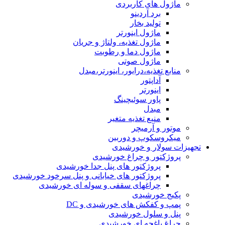
ماژول های کاربردی
برد آردینو
تولید بخار
ماژول اینورتر
ماژول تغذیه، ولتاژ و جریان
ماژول دما و رطوبت
ماژول صوتی
منابع تغذیه،درایور، اینورتر،مبدل
آداپتور
اینورتر
پاور سوئیچینگ
مبدل
منبع تغذیه متغیر
موتور و آرمیچر
میکروسکوپ و دوربین
تجهیزات سولار و خورشیدی
پروژکتور و چراغ خورشیدی
پروژکتور های پنل جدا خورشیدی
پروژکتور های خیابانی و پنل سرخود خورشیدی
چراغهای سقفی و سوله ای خورشیدی
پکیج خورشیدی
پمپ و کفکش های خورشیدی و DC
پنل و سلول خورشیدی
چراغ باغچه ای خورشیدی