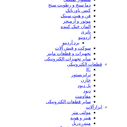
دما سنج و رطوبت سنج
کیس پاوربانک
فن و هیت سینک
موتور و آرمیچر
المان خنک کننده
باتری
آردوینو
برد آردینو
سوکت و فیش آلات
تجهیزات و قطعات ماینر
سایر تجهیزات الکترونیکی
قطعات الکترونیکی
IC
ترانزیستور
خازن
پل دیود
دیود
مقاومت
سایر قطعات الکترونیکی
ابزارآلات
مولتی متر
هیتر و هویه
مینی دریل