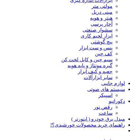
ابزارآلات اندازه گیری
مولتی متر
مینی دریل
هیتر و هویه
آچار پرسی
سشوار صنعتی
ابزار لحیم کاری
پیچ گوشتی
پنس و ست ابزار
کف چین
سیم چین و کابل لخت کن
گیره مونتاژ و پایه هویه
جعبه و کیف ابزار
سایر ابزارآلات
لوازم جانبی
سیستم های صوتی
اسپیکر
دکوراتیو
رقص نور
ساعت
مبدل برق خودرو ( اینورتر )
راهنمای خرید محصولات خورشیدی؟!