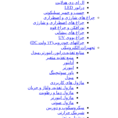
ال ای دی هدلایت
درایور LED
چسب و خمیر سیلیکونی
چراغ های شارژی و اضطراری
چراغ های اضطراری و شارژی
نورافکن و چراغ قوه
چراغ های پیشانی
چراغ یووی UV
چراغهای خودرویی(۱۲ ولت DC)
تجهیزات الکترونیکی
منابع تغذیه،درایور، اینورتر،مبدل
منبع تغذیه متغیر
آداپتور
اینورتر
پاور سوئیچینگ
مبدل
ماژول های کاربردی
ماژول تغذیه، ولتاژ و جریان
ماژول دما و رطوبت
ماژول اینورتر
ماژول صوتی
میکروسکوپ و دوربین
شیرینک حرارتی
سشوار صنعتی