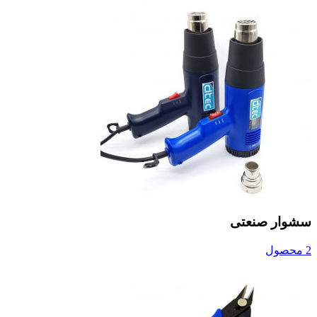
سشوار صنعتی
2 محصول