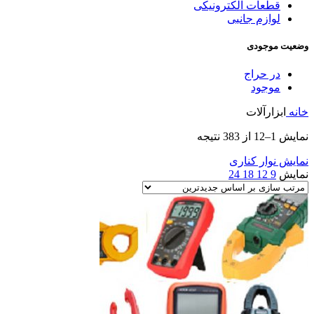
قطعات الکترونیکی
لوازم جانبی
وضعیت موجودی
در حراج
موجود
خانه
ابزارآلات
Sorted
نمایش 1–12 از 383 نتیجه
by
latest
نمایش نوار کناری
نمایش
9
12
18
24