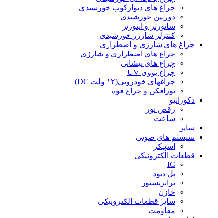
چراغ های دیوارکوب خورشیدی
دوربین خورشیدی
سانورتر و اینورتر
کنترلر شارژر خورشیدی
چراغ های شارژی و اضطراری
چراغ های اضطراری و شارژی
چراغ های پیشانی
چراغ یووی UV
چراغهای خودرویی(۱۲ ولت DC)
نورافکن و چراغ قوه
دکوراتیو
رقص نور
ساعت
سایر
سیستم های صوتی
اسپیکر
قطعات الکترونیکی
IC
پل دیود
ترانزیستور
خازن
سایر قطعات الکترونیکی
مقاومت