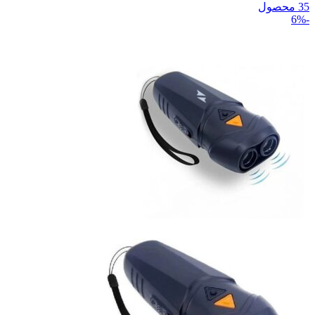
35 محصول
-6%