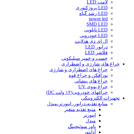
لامپ LED
LED پروژکتوری
LED رشد گیاه
power led
SMD LED
LED تابلویی
LED خودرویی
ال ای دی هدلایت
درایور LED
فلاشر LED
چسب و خمیر سیلیکونی
چراغ های شارژی و اضطراری
چراغ های اضطراری و شارژی
نورافکن و چراغ قوه
چراغ های پیشانی
چراغ یووی UV
چراغهای خودرویی(۱۲ ولت DC)
تجهیزات الکترونیکی
منابع تغذیه،درایور، اینورتر،مبدل
منبع تغذیه متغیر
اینورتر
مبدل
پاور سوئیچینگ
آداپتور