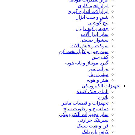
ابزار لحیم کاری
ابزارآلات اندازه گیری
پنس و ست ابزار
پیچ گوشتی
جعبه و کیف ابزار
سایر ابزارآلات
سشوار صنعتی
سوکت و فیش آلات
سیم چین و کابل لخت کن
کف چین
گیره مونتاژ و پایه هویه
مولتی متر
مینی دریل
هیتر و هویه
تجهیزات الکترونیکی
المان خنک کننده
باتری
تجهیزات و قطعات ماینر
دما سنج و رطوبت سنج
سایر تجهیزات الکترونیکی
شیرینک حرارتی
فن و هیت سینک
کیس پاوربانک