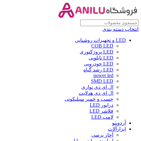
انتخاب دسته بندی
LED و تجهیزات روشنایی
COB LED
LED پروژکتوری
LED تابلویی
LED خودرویی
LED رشد گیاه
power led
SMD LED
ال ای دی نواری
ال ای دی هدلایت
چسب و خمیر سیلیکونی
درایور LED
فلاشر LED
لامپ LED
آردوینو
ابزارآلات
آچار پرسی
ابزار تعمیرات موبایل