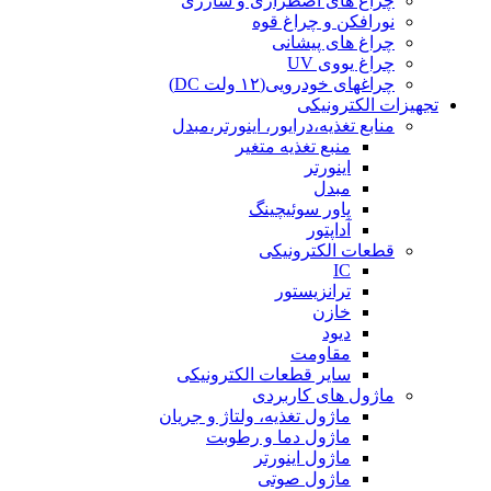
چراغ های اضطراری و شارژی
نورافکن و چراغ قوه
چراغ های پیشانی
چراغ یووی UV
چراغهای خودرویی(۱۲ ولت DC)
تجهیزات الکترونیکی
منابع تغذیه،درایور، اینورتر،مبدل
منبع تغذیه متغیر
اینورتر
مبدل
پاور سوئیچینگ
آداپتور
قطعات الکترونیکی
IC
ترانزیستور
خازن
دیود
مقاومت
سایر قطعات الکترونیکی
ماژول های کاربردی
ماژول تغذیه، ولتاژ و جریان
ماژول دما و رطوبت
ماژول اینورتر
ماژول صوتی