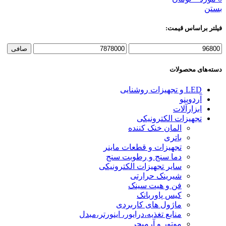
بستن
فیلتر براساس قیمت:
حداقل
حداكثر
صافی
قیمت
قيمت
دسته‌های محصولات
LED و تجهیزات روشنایی
آردوینو
ابزارآلات
تجهیزات الکترونیکی
المان خنک کننده
باتری
تجهیزات و قطعات ماینر
دما سنج و رطوبت سنج
سایر تجهیزات الکترونیکی
شیرینک حرارتی
فن و هیت سینک
کیس پاوربانک
ماژول های کاربردی
منابع تغذیه،درایور، اینورتر،مبدل
موتور و آرمیچر