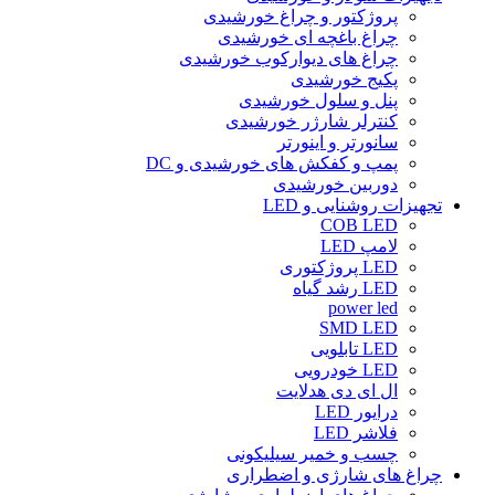
پروژکتور و چراغ خورشیدی
چراغ باغچه ای خورشیدی
چراغ های دیوارکوب خورشیدی
پکیج خورشیدی
پنل و سلول خورشیدی
کنترلر شارژر خورشیدی
سانورتر و اینورتر
پمپ و کفکش های خورشیدی و DC
دوربین خورشیدی
تجهیزات روشنایی و LED
COB LED
لامپ LED
LED پروژکتوری
LED رشد گیاه
power led
SMD LED
LED تابلویی
LED خودرویی
ال ای دی هدلایت
درایور LED
فلاشر LED
چسب و خمیر سیلیکونی
چراغ های شارژی و اضطراری