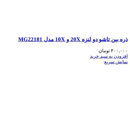
ذره بین تاشو دو لنزه 20X و 10X مدل MG22181
۴۰۰,۰۰۰
تومان
افزودن به سبد خرید
نمایش سریع