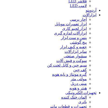
فلاشر LED
لامپ LED
آردوینو
ابزارآلات
آچار پرسی
ابزار تعمیرات موبایل
ابزار لحیم کاری
ابزارآلات اندازه گیری
پنس و ست ابزار
پیچ گوشتی
جعبه و کیف ابزار
سایر ابزارآلات
سشوار صنعتی
سوکت و فیش آلات
سیم چین و کابل لخت کن
کف چین
گیره مونتاژ و پایه هویه
مولتی متر
مینی دریل
هیتر و هویه
تجهیزات الکترونیکی
المان خنک کننده
باتری
تجهیزات و قطعات ماینر