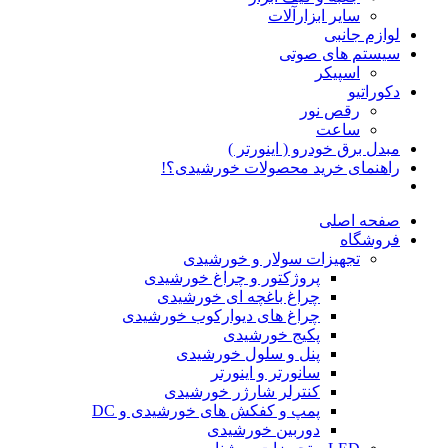
سایر ابزارآلات
لوازم جانبی
سیستم های صوتی
اسپیکر
دکوراتیو
رقص نور
ساعت
مبدل برق خودرو ( اینورتر )
راهنمای خرید محصولات خورشیدی؟!
صفحه اصلی
فروشگاه
تجهیزات سولار و خورشیدی
پروژکتور و چراغ خورشیدی
چراغ باغچه ای خورشیدی
چراغ های دیوارکوب خورشیدی
پکیج خورشیدی
پنل و سلول خورشیدی
سانورتر و اینورتر
کنترلر شارژر خورشیدی
پمپ و کفکش های خورشیدی و DC
دوربین خورشیدی