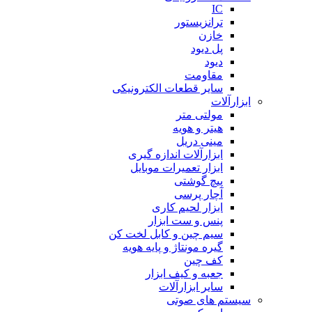
IC
ترانزیستور
خازن
پل دیود
دیود
مقاومت
سایر قطعات الکترونیکی
ابزارآلات
مولتی متر
هیتر و هویه
مینی دریل
ابزارآلات اندازه گیری
ابزار تعمیرات موبایل
پیچ گوشتی
آچار پرسی
ابزار لحیم کاری
پنس و ست ابزار
سیم چین و کابل لخت کن
گیره مونتاژ و پایه هویه
کف چین
جعبه و کیف ابزار
سایر ابزارآلات
سیستم های صوتی