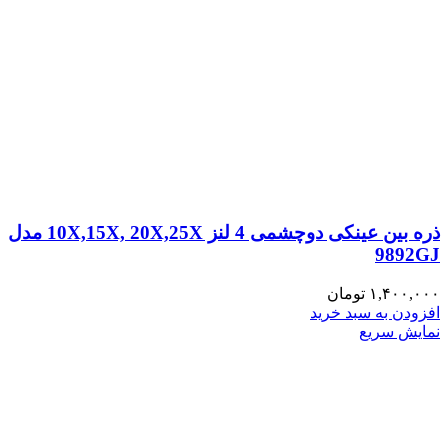
ذره بین عینکی دوچشمی 4 لنز 10X,15X, 20X,25X مدل
9892GJ
۱,۴۰۰,۰۰۰
تومان
افزودن به سبد خرید
نمایش سریع