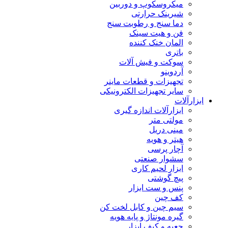
میکروسکوپ و دوربین
شیرینک حرارتی
دما سنج و رطوبت سنج
فن و هیت سینک
المان خنک کننده
باتری
سوکت و فیش آلات
آردوینو
تجهیزات و قطعات ماینر
سایر تجهیزات الکترونیکی
ابزارآلات
ابزارآلات اندازه گیری
مولتی متر
مینی دریل
هیتر و هویه
آچار پرسی
سشوار صنعتی
ابزار لحیم کاری
پیچ گوشتی
پنس و ست ابزار
کف چین
سیم چین و کابل لخت کن
گیره مونتاژ و پایه هویه
جعبه و کیف ابزار