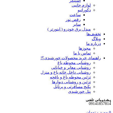
اسپیکر
لوازم جانبی
دکوراتیو
ساعت
رقص نور
سایر
مبدل برق خودرو ( اینورتر )
تخفیف‌ها
وبلاگ
درباره ما
مجوزها
تماس با ما
راهنمای خرید محصولات خورشیدی؟!
روشنایی محوطه باغ
روشنایی معابر و خیابانی
روشنایی داخل خانه باغ و منزل
تزئین محوطه باغ و باغچه
تزئین و روشنایی دیوارها
پکیج مسافرتی و پرتابل
پنل خورشیدی
پـشـتـیـبانی تلفنی
09141857814
0
مورد
۰
تومان