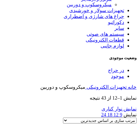
میکروسکوپ و دوربین
تجهیزات سولار و خورشیدی
چراغ های شارژی و اضطراری
دکوراتیو
سایر
سیستم های صوتی
قطعات الکترونیکی
لوازم جانبی
وضعیت موجودی
در حراج
موجود
خانه
تجهیزات الکترونیکی
میکروسکوپ و دوربین
Sorted
نمایش 1–12 از 43 نتیجه
by
latest
نمایش نوار کناری
نمایش
9
12
18
24