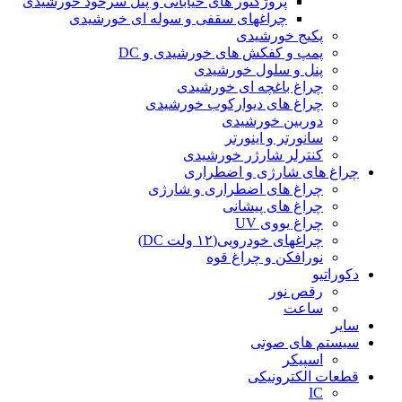
پروژکتور های خیابانی و پنل سرخود خورشیدی
چراغهای سقفی و سوله ای خورشیدی
پکیج خورشیدی
پمپ و کفکش های خورشیدی و DC
پنل و سلول خورشیدی
چراغ باغچه ای خورشیدی
چراغ های دیوارکوب خورشیدی
دوربین خورشیدی
سانورتر و اینورتر
کنترلر شارژر خورشیدی
چراغ های شارژی و اضطراری
چراغ های اضطراری و شارژی
چراغ های پیشانی
چراغ یووی UV
چراغهای خودرویی(۱۲ ولت DC)
نورافکن و چراغ قوه
دکوراتیو
رقص نور
ساعت
سایر
سیستم های صوتی
اسپیکر
قطعات الکترونیکی
IC