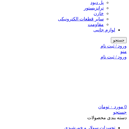
پل دیود
ترانزیستور
خازن
سایر قطعات الکترونیکی
مقاومت
لوازم جانبی
جستجو
ورود / ثبت نام
منو
ورود / ثبت نام
0
مورد
۰
تومان
جستجو
دسته بندی محصولات
تجهیزات سولار و خورشیدی