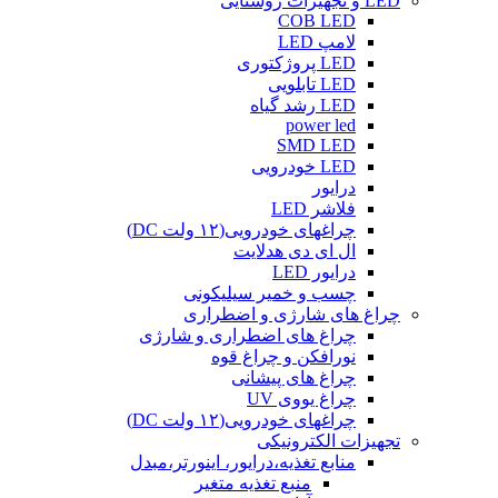
LED و تجهیزات روشنایی
COB LED
لامپ LED
LED پروژکتوری
LED تابلویی
LED رشد گیاه
power led
SMD LED
LED خودرویی
درایور
فلاشر LED
چراغهای خودرویی(۱۲ ولت DC)
ال ای دی هدلایت
درایور LED
چسب و خمیر سیلیکونی
چراغ های شارژی و اضطراری
چراغ های اضطراری و شارژی
نورافکن و چراغ قوه
چراغ های پیشانی
چراغ یووی UV
چراغهای خودرویی(۱۲ ولت DC)
تجهیزات الکترونیکی
منابع تغذیه،درایور، اینورتر،مبدل
منبع تغذیه متغیر