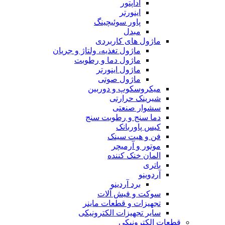
آداپتور
اینورتر
پاور سوئیچینگ
مبدل
ماژول های کاربردی
ماژول تغذیه، ولتاژ و جریان
ماژول دما و رطوبت
ماژول اینورتر
ماژول صوتی
میکروسکوپ و دوربین
شیرینک حرارتی
سشوار صنعتی
دما سنج و رطوبت سنج
کیس پاوربانک
فن و هیت سینک
موتور و آرمیچر
المان خنک کننده
باتری
آردوینو
برد آردینو
سوکت و فیش آلات
تجهیزات و قطعات ماینر
سایر تجهیزات الکترونیکی
قطعات الکترونیکی