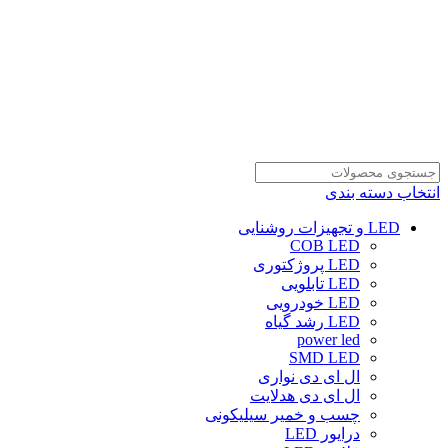
انتخاب دسته بندی
LED و تجهیزات روشنایی
COB LED
LED پروژکتوری
LED تابلویی
LED خودرویی
LED رشد گیاه
power led
SMD LED
ال ای دی نواری
ال ای دی هدلایت
چسب و خمیر سیلیکونی
درایور LED