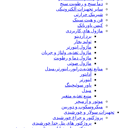
دما سنج و رطوبت سنج
سایر تجهیزات الکترونیکی
شیرینک حرارتی
فن و هیت سینک
کیس پاوربانک
ماژول های کاربردی
برد آردینو
تولید بخار
ماژول اینورتر
ماژول تغذیه، ولتاژ و جریان
ماژول دما و رطوبت
ماژول صوتی
منابع تغذیه،درایور، اینورتر،مبدل
آداپتور
اینورتر
پاور سوئیچینگ
مبدل
منبع تغذیه متغیر
موتور و آرمیچر
میکروسکوپ و دوربین
تجهیزات سولار و خورشیدی
پروژکتور و چراغ خورشیدی
پروژکتور های پنل جدا خورشیدی