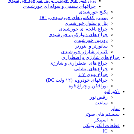
پروژکتور های خیابانی و پنل سرخود خورشیدی
چراغهای سقفی و سوله ای خورشیدی
پکیج خورشیدی
پمپ و کفکش های خورشیدی و DC
پنل و سلول خورشیدی
چراغ باغچه ای خورشیدی
چراغ های دیوارکوب خورشیدی
دوربین خورشیدی
سانورتر و اینورتر
کنترلر شارژر خورشیدی
چراغ های شارژی و اضطراری
چراغ های اضطراری و شارژی
چراغ های پیشانی
چراغ یووی UV
چراغهای خودرویی(۱۲ ولت DC)
نورافکن و چراغ قوه
دکوراتیو
رقص نور
ساعت
سایر
سیستم های صوتی
اسپیکر
قطعات الکترونیکی
IC