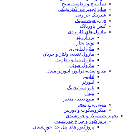
دما سنج و رطوبت سنج
سایر تجهیزات الکترونیکی
شیرینک حرارتی
فن و هیت سینک
کیس پاوربانک
ماژول های کاربردی
برد آردینو
تولید بخار
ماژول اینورتر
ماژول تغذیه، ولتاژ و جریان
ماژول دما و رطوبت
ماژول صوتی
منابع تغذیه،درایور، اینورتر،مبدل
آداپتور
اینورتر
پاور سوئیچینگ
مبدل
منبع تغذیه متغیر
موتور و آرمیچر
میکروسکوپ و دوربین
تجهیزات سولار و خورشیدی
پروژکتور و چراغ خورشیدی
پروژکتور های پنل جدا خورشیدی