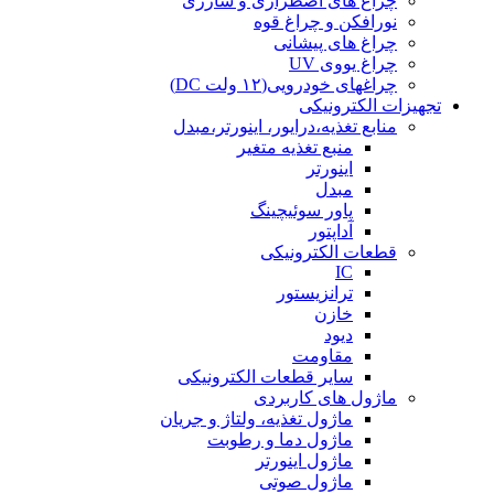
چراغ های اضطراری و شارژی
نورافکن و چراغ قوه
چراغ های پیشانی
چراغ یووی UV
چراغهای خودرویی(۱۲ ولت DC)
تجهیزات الکترونیکی
منابع تغذیه،درایور، اینورتر،مبدل
منبع تغذیه متغیر
اینورتر
مبدل
پاور سوئیچینگ
آداپتور
قطعات الکترونیکی
IC
ترانزیستور
خازن
دیود
مقاومت
سایر قطعات الکترونیکی
ماژول های کاربردی
ماژول تغذیه، ولتاژ و جریان
ماژول دما و رطوبت
ماژول اینورتر
ماژول صوتی