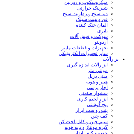
میکروسکوپ و دوربین
شیرینک حرارتی
دما سنج و رطوبت سنج
فن و هیت سینک
المان خنک کننده
باتری
سوکت و فیش آلات
آردوینو
تجهیزات و قطعات ماینر
سایر تجهیزات الکترونیکی
ابزارآلات
ابزارآلات اندازه گیری
مولتی متر
مینی دریل
هیتر و هویه
آچار پرسی
سشوار صنعتی
ابزار لحیم کاری
پیچ گوشتی
پنس و ست ابزار
کف چین
سیم چین و کابل لخت کن
گیره مونتاژ و پایه هویه
جعبه و کیف ابزار