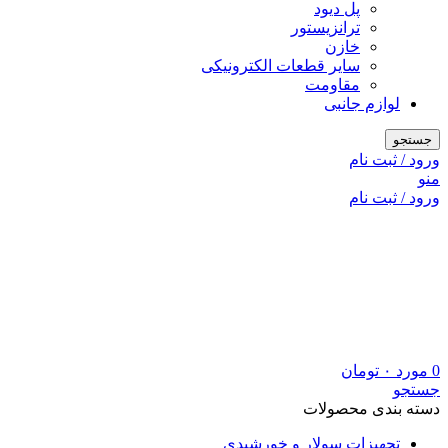
پل دیود
ترانزیستور
خازن
سایر قطعات الکترونیکی
مقاومت
لوازم جانبی
جستجو
ورود / ثبت نام
منو
ورود / ثبت نام
0
مورد
۰
تومان
جستجو
دسته بندی محصولات
تجهیزات سولار و خورشیدی