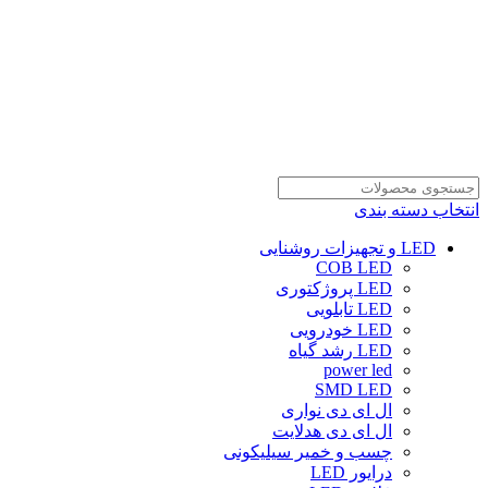
انتخاب دسته بندی
LED و تجهیزات روشنایی
COB LED
LED پروژکتوری
LED تابلویی
LED خودرویی
LED رشد گیاه
power led
SMD LED
ال ای دی نواری
ال ای دی هدلایت
چسب و خمیر سیلیکونی
درایور LED