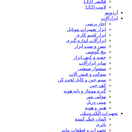
فلاشر LED
لامپ LED
آردوینو
ابزارآلات
آچار پرسی
ابزار تعمیرات موبایل
ابزار لحیم کاری
ابزارآلات اندازه گیری
پنس و ست ابزار
پیچ گوشتی
جعبه و کیف ابزار
سایر ابزارآلات
سشوار صنعتی
سوکت و فیش آلات
سیم چین و کابل لخت کن
کف چین
گیره مونتاژ و پایه هویه
مولتی متر
مینی دریل
هیتر و هویه
تجهیزات الکترونیکی
المان خنک کننده
باتری
تجهیزات و قطعات ماینر