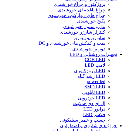
پروژکتور و چراغ خورشیدی
چراغ باغچه ای خورشیدی
چراغ های دیوارکوب خورشیدی
پکیج خورشیدی
پنل و سلول خورشیدی
کنترلر شارژر خورشیدی
سانورتر و اینورتر
پمپ و کفکش های خورشیدی و DC
دوربین خورشیدی
تجهیزات روشنایی و LED
COB LED
لامپ LED
LED پروژکتوری
LED رشد گیاه
power led
SMD LED
LED تابلویی
LED خودرویی
ال ای دی هدلایت
درایور LED
فلاشر LED
چسب و خمیر سیلیکونی
چراغ های شارژی و اضطراری