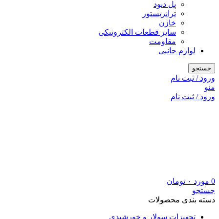
پل دیود
ترانزیستور
خازن
سایر قطعات الکترونیکی
مقاومت
لوازم جانبی
جستجو
ورود / ثبت نام
منو
ورود / ثبت نام
0
مورد
۰
تومان
جستجو
دسته بندی محصولات
تجهیزات سولار و خورشیدی