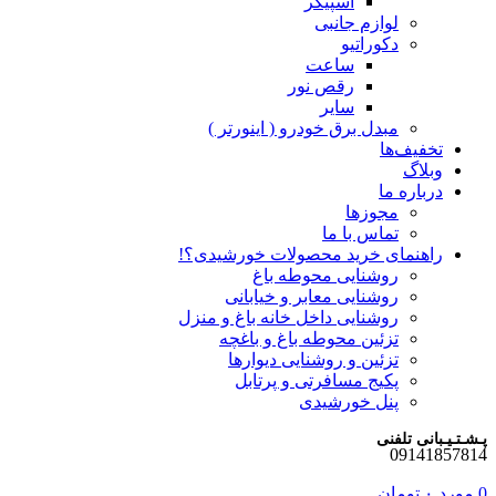
اسپیکر
لوازم جانبی
دکوراتیو
ساعت
رقص نور
سایر
مبدل برق خودرو ( اینورتر )
تخفیف‌ها
وبلاگ
درباره ما
مجوزها
تماس با ما
راهنمای خرید محصولات خورشیدی؟!
روشنایی محوطه باغ
روشنایی معابر و خیابانی
روشنایی داخل خانه باغ و منزل
تزئین محوطه باغ و باغچه
تزئین و روشنایی دیوارها
پکیج مسافرتی و پرتابل
پنل خورشیدی
پـشـتـیـبانی تلفنی
09141857814
0
مورد
۰
تومان