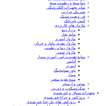
دما سنج و رطوبت سنج
سایر تجهیزات الکترونیکی
شیرینک حرارتی
فن و هیت سینک
کیس پاوربانک
ماژول های کاربردی
برد آردینو
تولید بخار
ماژول اینورتر
ماژول تغذیه، ولتاژ و جریان
ماژول دما و رطوبت
ماژول صوتی
منابع تغذیه،درایور، اینورتر،مبدل
آداپتور
اینورتر
پاور سوئیچینگ
مبدل
منبع تغذیه متغیر
موتور و آرمیچر
میکروسکوپ و دوربین
تجهیزات سولار و خورشیدی
پروژکتور و چراغ خورشیدی
پروژکتور های پنل جدا خورشیدی