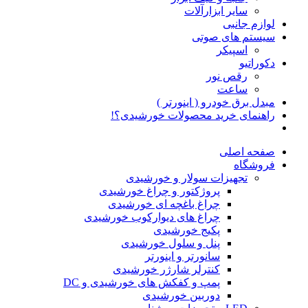
سایر ابزارآلات
لوازم جانبی
سیستم های صوتی
اسپیکر
دکوراتیو
رقص نور
ساعت
مبدل برق خودرو ( اینورتر )
راهنمای خرید محصولات خورشیدی؟!
صفحه اصلی
فروشگاه
تجهیزات سولار و خورشیدی
پروژکتور و چراغ خورشیدی
چراغ باغچه ای خورشیدی
چراغ های دیوارکوب خورشیدی
پکیج خورشیدی
پنل و سلول خورشیدی
سانورتر و اینورتر
کنترلر شارژر خورشیدی
پمپ و کفکش های خورشیدی و DC
دوربین خورشیدی