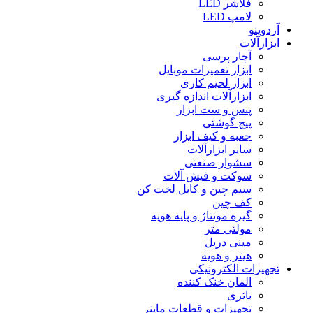
فلاشر LED
لامپ LED
آردوینو
ابزارآلات
آچار پرسی
ابزار تعمیرات موبایل
ابزار لحیم کاری
ابزارآلات اندازه گیری
پنس و ست ابزار
پیچ گوشتی
جعبه و کیف ابزار
سایر ابزارآلات
سشوار صنعتی
سوکت و فیش آلات
سیم چین و کابل لخت کن
کف چین
گیره مونتاژ و پایه هویه
مولتی متر
مینی دریل
هیتر و هویه
تجهیزات الکترونیکی
المان خنک کننده
باتری
تجهیزات و قطعات ماینر