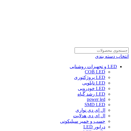
انتخاب دسته بندی
LED و تجهیزات روشنایی
COB LED
LED پروژکتوری
LED تابلویی
LED خودرویی
LED رشد گیاه
power led
SMD LED
ال ای دی نواری
ال ای دی هدلایت
چسب و خمیر سیلیکونی
درایور LED