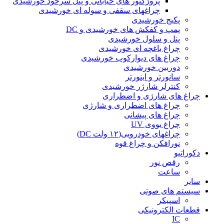
پروژکتور های خیابانی و پنل سرخود خورشیدی
چراغهای سقفی و سوله ای خورشیدی
پکیج خورشیدی
پمپ و کفکش های خورشیدی و DC
پنل و سلول خورشیدی
چراغ باغچه ای خورشیدی
چراغ های دیوارکوب خورشیدی
دوربین خورشیدی
سانورتر و اینورتر
کنترلر شارژر خورشیدی
چراغ های شارژی و اضطراری
چراغ های اضطراری و شارژی
چراغ های پیشانی
چراغ یووی UV
چراغهای خودرویی(۱۲ ولت DC)
نورافکن و چراغ قوه
دکوراتیو
رقص نور
ساعت
سایر
سیستم های صوتی
اسپیکر
قطعات الکترونیکی
IC