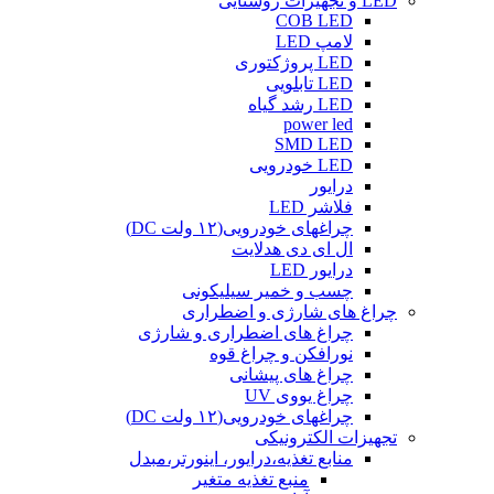
LED و تجهیزات روشنایی
COB LED
لامپ LED
LED پروژکتوری
LED تابلویی
LED رشد گیاه
power led
SMD LED
LED خودرویی
درایور
فلاشر LED
چراغهای خودرویی(۱۲ ولت DC)
ال ای دی هدلایت
درایور LED
چسب و خمیر سیلیکونی
چراغ های شارژی و اضطراری
چراغ های اضطراری و شارژی
نورافکن و چراغ قوه
چراغ های پیشانی
چراغ یووی UV
چراغهای خودرویی(۱۲ ولت DC)
تجهیزات الکترونیکی
منابع تغذیه،درایور، اینورتر،مبدل
منبع تغذیه متغیر