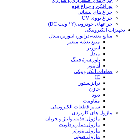
چراغ های اضطراری و شارژی
نورافکن و چراغ قوه
چراغ های پیشانی
چراغ یووی UV
چراغهای خودرویی(۱۲ ولت DC)
تجهیزات الکترونیکی
منابع تغذیه،درایور، اینورتر،مبدل
منبع تغذیه متغیر
اینورتر
مبدل
پاور سوئیچینگ
آداپتور
قطعات الکترونیکی
IC
ترانزیستور
خازن
دیود
مقاومت
سایر قطعات الکترونیکی
ماژول های کاربردی
ماژول تغذیه، ولتاژ و جریان
ماژول دما و رطوبت
ماژول اینورتر
ماژول صوتی