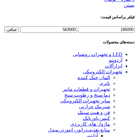
بستن
فیلتر براساس قیمت:
حداقل
حداكثر
صافی
قیمت
قيمت
دسته‌های محصولات
LED و تجهیزات روشنایی
آردوینو
ابزارآلات
تجهیزات الکترونیکی
المان خنک کننده
باتری
تجهیزات و قطعات ماینر
دما سنج و رطوبت سنج
سایر تجهیزات الکترونیکی
شیرینک حرارتی
فن و هیت سینک
کیس پاوربانک
ماژول های کاربردی
منابع تغذیه،درایور، اینورتر،مبدل
آداپتور