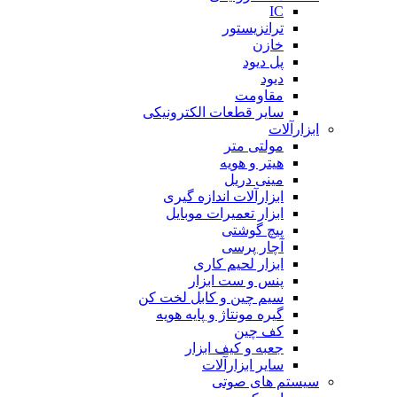
IC
ترانزیستور
خازن
پل دیود
دیود
مقاومت
سایر قطعات الکترونیکی
ابزارآلات
مولتی متر
هیتر و هویه
مینی دریل
ابزارآلات اندازه گیری
ابزار تعمیرات موبایل
پیچ گوشتی
آچار پرسی
ابزار لحیم کاری
پنس و ست ابزار
سیم چین و کابل لخت کن
گیره مونتاژ و پایه هویه
کف چین
جعبه و کیف ابزار
سایر ابزارآلات
سیستم های صوتی