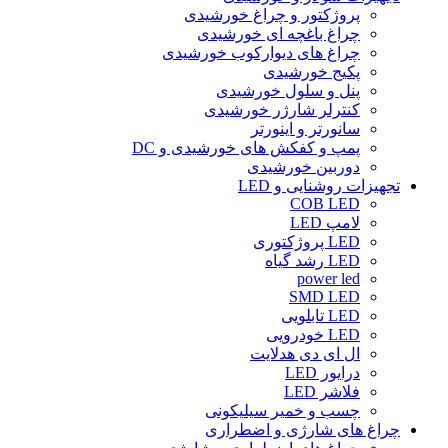
پروژکتور و چراغ خورشیدی
چراغ باغچه ای خورشیدی
چراغ های دیوارکوب خورشیدی
پکیج خورشیدی
پنل و سلول خورشیدی
کنترلر شارژر خورشیدی
سانورتر و اینورتر
پمپ و کفکش های خورشیدی و DC
دوربین خورشیدی
تجهیزات روشنایی و LED
COB LED
لامپ LED
LED پروژکتوری
LED رشد گیاه
power led
SMD LED
LED تابلویی
LED خودرویی
ال ای دی هدلایت
درایور LED
فلاشر LED
چسب و خمیر سیلیکونی
چراغ های شارژی و اضطراری