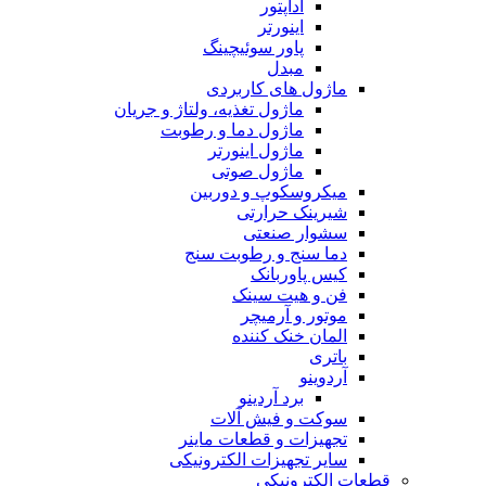
آداپتور
اینورتر
پاور سوئیچینگ
مبدل
ماژول های کاربردی
ماژول تغذیه، ولتاژ و جریان
ماژول دما و رطوبت
ماژول اینورتر
ماژول صوتی
میکروسکوپ و دوربین
شیرینک حرارتی
سشوار صنعتی
دما سنج و رطوبت سنج
کیس پاوربانک
فن و هیت سینک
موتور و آرمیچر
المان خنک کننده
باتری
آردوینو
برد آردینو
سوکت و فیش آلات
تجهیزات و قطعات ماینر
سایر تجهیزات الکترونیکی
قطعات الکترونیکی