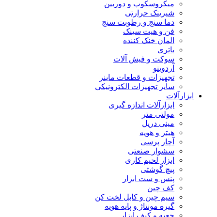
میکروسکوپ و دوربین
شیرینک حرارتی
دما سنج و رطوبت سنج
فن و هیت سینک
المان خنک کننده
باتری
سوکت و فیش آلات
آردوینو
تجهیزات و قطعات ماینر
سایر تجهیزات الکترونیکی
ابزارآلات
ابزارآلات اندازه گیری
مولتی متر
مینی دریل
هیتر و هویه
آچار پرسی
سشوار صنعتی
ابزار لحیم کاری
پیچ گوشتی
پنس و ست ابزار
کف چین
سیم چین و کابل لخت کن
گیره مونتاژ و پایه هویه
جعبه و کیف ابزار