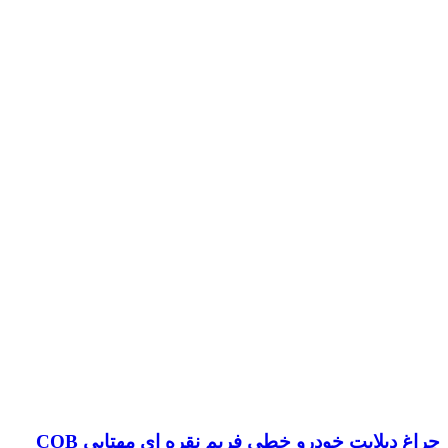
چراغ دیلایت خودرو خطی فریم نقره ای مهتابی COB