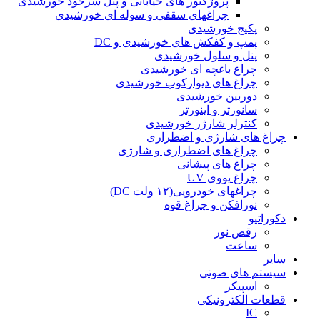
پروژکتور های خیابانی و پنل سرخود خورشیدی
چراغهای سقفی و سوله ای خورشیدی
پکیج خورشیدی
پمپ و کفکش های خورشیدی و DC
پنل و سلول خورشیدی
چراغ باغچه ای خورشیدی
چراغ های دیوارکوب خورشیدی
دوربین خورشیدی
سانورتر و اینورتر
کنترلر شارژر خورشیدی
چراغ های شارژی و اضطراری
چراغ های اضطراری و شارژی
چراغ های پیشانی
چراغ یووی UV
چراغهای خودرویی(۱۲ ولت DC)
نورافکن و چراغ قوه
دکوراتیو
رقص نور
ساعت
سایر
سیستم های صوتی
اسپیکر
قطعات الکترونیکی
IC