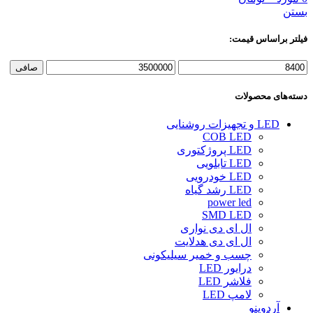
بستن
فیلتر براساس قیمت:
حداقل
حداكثر
صافی
قیمت
قيمت
دسته‌های محصولات
LED و تجهیزات روشنایی
COB LED
LED پروژکتوری
LED تابلویی
LED خودرویی
LED رشد گیاه
power led
SMD LED
ال ای دی نواری
ال ای دی هدلایت
چسب و خمیر سیلیکونی
درایور LED
فلاشر LED
لامپ LED
آردوینو