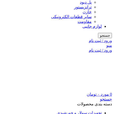
پل دیود
ترانزیستور
خازن
سایر قطعات الکترونیکی
مقاومت
لوازم جانبی
جستجو
ورود / ثبت نام
منو
ورود / ثبت نام
0
مورد
۰
تومان
جستجو
دسته بندی محصولات
تجهیزات سولار و خورشیدی