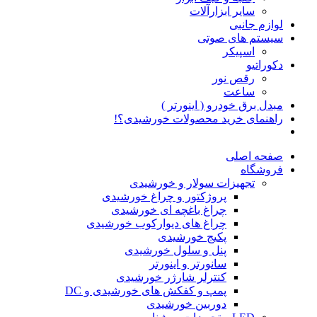
سایر ابزارآلات
لوازم جانبی
سیستم های صوتی
اسپیکر
دکوراتیو
رقص نور
ساعت
مبدل برق خودرو ( اینورتر )
راهنمای خرید محصولات خورشیدی؟!
صفحه اصلی
فروشگاه
تجهیزات سولار و خورشیدی
پروژکتور و چراغ خورشیدی
چراغ باغچه ای خورشیدی
چراغ های دیوارکوب خورشیدی
پکیج خورشیدی
پنل و سلول خورشیدی
سانورتر و اینورتر
کنترلر شارژر خورشیدی
پمپ و کفکش های خورشیدی و DC
دوربین خورشیدی