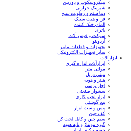
میکروسکوپ و دوربین
شیرینک حرارتی
دما سنج و رطوبت سنج
فن و هیت سینک
المان خنک کننده
باتری
سوکت و فیش آلات
آردوینو
تجهیزات و قطعات ماینر
سایر تجهیزات الکترونیکی
ابزارآلات
ابزارآلات اندازه گیری
مولتی متر
مینی دریل
هیتر و هویه
آچار پرسی
سشوار صنعتی
ابزار لحیم کاری
پیچ گوشتی
پنس و ست ابزار
کف چین
سیم چین و کابل لخت کن
گیره مونتاژ و پایه هویه
جعبه و کیف ابزار