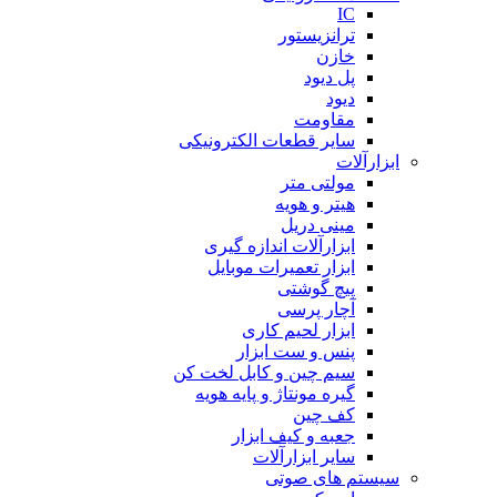
IC
ترانزیستور
خازن
پل دیود
دیود
مقاومت
سایر قطعات الکترونیکی
ابزارآلات
مولتی متر
هیتر و هویه
مینی دریل
ابزارآلات اندازه گیری
ابزار تعمیرات موبایل
پیچ گوشتی
آچار پرسی
ابزار لحیم کاری
پنس و ست ابزار
سیم چین و کابل لخت کن
گیره مونتاژ و پایه هویه
کف چین
جعبه و کیف ابزار
سایر ابزارآلات
سیستم های صوتی