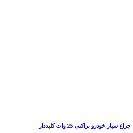
چراغ سیار خودرو براکتی 25 وات کلیددار