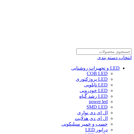
انتخاب دسته بندی
LED و تجهیزات روشنایی
COB LED
LED پروژکتوری
LED تابلویی
LED خودرویی
LED رشد گیاه
power led
SMD LED
ال ای دی نواری
ال ای دی هدلایت
چسب و خمیر سیلیکونی
درایور LED