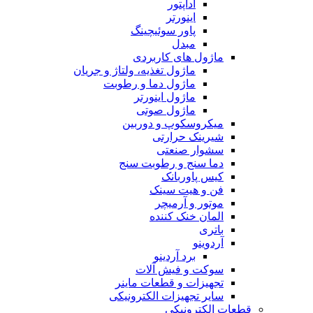
آداپتور
اینورتر
پاور سوئیچینگ
مبدل
ماژول های کاربردی
ماژول تغذیه، ولتاژ و جریان
ماژول دما و رطوبت
ماژول اینورتر
ماژول صوتی
میکروسکوپ و دوربین
شیرینک حرارتی
سشوار صنعتی
دما سنج و رطوبت سنج
کیس پاوربانک
فن و هیت سینک
موتور و آرمیچر
المان خنک کننده
باتری
آردوینو
برد آردینو
سوکت و فیش آلات
تجهیزات و قطعات ماینر
سایر تجهیزات الکترونیکی
قطعات الکترونیکی