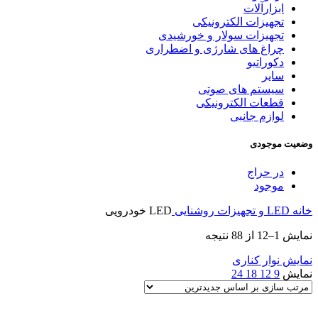
ابزارآلات
تجهیزات الکترونیکی
تجهیزات سولار و خورشیدی
چراغ های شارژی و اضطراری
دکوراتیو
سایر
سیستم های صوتی
قطعات الکترونیکی
لوازم جانبی
وضعیت موجودی
در حراج
موجود
خانه
LED و تجهیزات روشنایی
LED خودرویی
Sorted
نمایش 1–12 از 88 نتیجه
by
latest
نمایش نوار کناری
نمایش
9
12
18
24