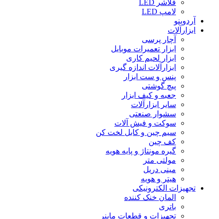
فلاشر LED
لامپ LED
آردوینو
ابزارآلات
آچار پرسی
ابزار تعمیرات موبایل
ابزار لحیم کاری
ابزارآلات اندازه گیری
پنس و ست ابزار
پیچ گوشتی
جعبه و کیف ابزار
سایر ابزارآلات
سشوار صنعتی
سوکت و فیش آلات
سیم چین و کابل لخت کن
کف چین
گیره مونتاژ و پایه هویه
مولتی متر
مینی دریل
هیتر و هویه
تجهیزات الکترونیکی
المان خنک کننده
باتری
تجهیزات و قطعات ماینر