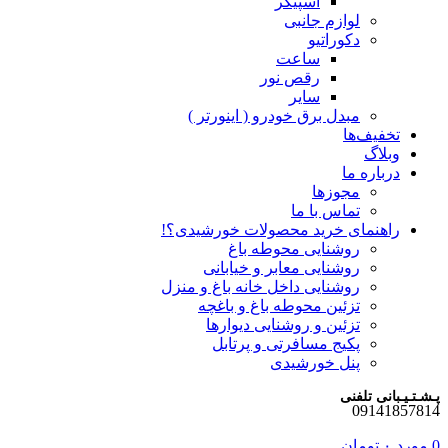
اسپیکر
لوازم جانبی
دکوراتیو
ساعت
رقص نور
سایر
مبدل برق خودرو ( اینورتر )
تخفیف‌ها
وبلاگ
درباره ما
مجوزها
تماس با ما
راهنمای خرید محصولات خورشیدی؟!
روشنایی محوطه باغ
روشنایی معابر و خیابانی
روشنایی داخل خانه باغ و منزل
تزئین محوطه باغ و باغچه
تزئین و روشنایی دیوارها
پکیج مسافرتی و پرتابل
پنل خورشیدی
پـشـتـیـبانی تلفنی
09141857814
0
مورد
۰
تومان