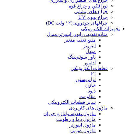
چراغ های اضطراری و شارژی
نورافکن و چراغ قوه
چراغ های پیشانی
چراغ یووی UV
چراغهای خودرویی(۱۲ ولت DC)
تجهیزات الکترونیکی
منابع تغذیه،درایور، اینورتر،مبدل
منبع تغذیه متغیر
اینورتر
مبدل
پاور سوئیچینگ
آداپتور
قطعات الکترونیکی
IC
ترانزیستور
خازن
دیود
مقاومت
سایر قطعات الکترونیکی
ماژول های کاربردی
ماژول تغذیه، ولتاژ و جریان
ماژول دما و رطوبت
ماژول اینورتر
ماژول صوتی