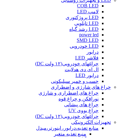
LED و تجهیزات روشنایی
COB LED
لامپ LED
LED پروژکتوری
LED تابلویی
LED رشد گیاه
power led
SMD LED
LED خودرویی
درایور
فلاشر LED
چراغهای خودرویی(۱۲ ولت DC)
ال ای دی هدلایت
درایور LED
چسب و خمیر سیلیکونی
چراغ های شارژی و اضطراری
چراغ های اضطراری و شارژی
نورافکن و چراغ قوه
چراغ های پیشانی
چراغ یووی UV
چراغهای خودرویی(۱۲ ولت DC)
تجهیزات الکترونیکی
منابع تغذیه،درایور، اینورتر،مبدل
منبع تغذیه متغیر