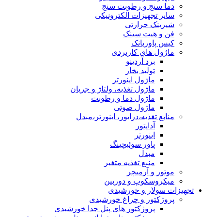
دما سنج و رطوبت سنج
سایر تجهیزات الکترونیکی
شیرینک حرارتی
فن و هیت سینک
کیس پاوربانک
ماژول های کاربردی
برد آردینو
تولید بخار
ماژول اینورتر
ماژول تغذیه، ولتاژ و جریان
ماژول دما و رطوبت
ماژول صوتی
منابع تغذیه،درایور، اینورتر،مبدل
آداپتور
اینورتر
پاور سوئیچینگ
مبدل
منبع تغذیه متغیر
موتور و آرمیچر
میکروسکوپ و دوربین
تجهیزات سولار و خورشیدی
پروژکتور و چراغ خورشیدی
پروژکتور های پنل جدا خورشیدی