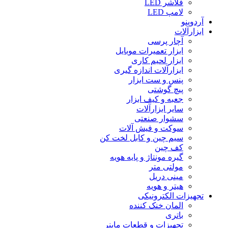
فلاشر LED
لامپ LED
آردوینو
ابزارآلات
آچار پرسی
ابزار تعمیرات موبایل
ابزار لحیم کاری
ابزارآلات اندازه گیری
پنس و ست ابزار
پیچ گوشتی
جعبه و کیف ابزار
سایر ابزارآلات
سشوار صنعتی
سوکت و فیش آلات
سیم چین و کابل لخت کن
کف چین
گیره مونتاژ و پایه هویه
مولتی متر
مینی دریل
هیتر و هویه
تجهیزات الکترونیکی
المان خنک کننده
باتری
تجهیزات و قطعات ماینر