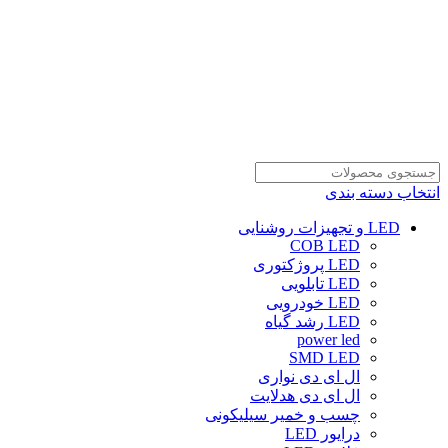
انتخاب دسته بندی
LED و تجهیزات روشنایی
COB LED
LED پروژکتوری
LED تابلویی
LED خودرویی
LED رشد گیاه
power led
SMD LED
ال ای دی نواری
ال ای دی هدلایت
چسب و خمیر سیلیکونی
درایور LED