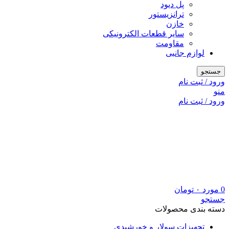
پل دیود
ترانزیستور
خازن
سایر قطعات الکترونیکی
مقاومت
لوازم جانبی
جستجو
ورود / ثبت نام
منو
ورود / ثبت نام
0
مورد
۰
تومان
جستجو
دسته بندی محصولات
تجهیزات سولار و خورشیدی