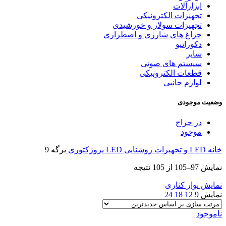
ابزارآلات
تجهیزات الکترونیکی
تجهیزات سولار و خورشیدی
چراغ های شارژی و اضطراری
دکوراتیو
سایر
سیستم های صوتی
قطعات الکترونیکی
لوازم جانبی
وضعیت موجودی
در حراج
موجود
خانه
LED و تجهیزات روشنایی
LED پروژکتوری
برگه 9
Sorted
نمایش 97–105 از 105 نتیجه
by
latest
نمایش نوار کناری
نمایش
9
12
18
24
ناموجود