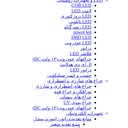
LED و تجهیزات روشنایی
COB LED
لامپ LED
LED پروژکتوری
LED تابلویی
LED رشد گیاه
power led
SMD LED
LED خودرویی
درایور
فلاشر LED
چراغهای خودرویی(۱۲ ولت DC)
ال ای دی هدلایت
درایور LED
چسب و خمیر سیلیکونی
چراغ های شارژی و اضطراری
چراغ های اضطراری و شارژی
نورافکن و چراغ قوه
چراغ های پیشانی
چراغ یووی UV
چراغهای خودرویی(۱۲ ولت DC)
تجهیزات الکترونیکی
منابع تغذیه،درایور، اینورتر،مبدل
منبع تغذیه متغیر