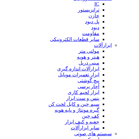
IC
ترانزیستور
خازن
پل دیود
دیود
مقاومت
سایر قطعات الکترونیکی
ابزارآلات
مولتی متر
هیتر و هویه
مینی دریل
ابزارآلات اندازه گیری
ابزار تعمیرات موبایل
پیچ گوشتی
آچار پرسی
ابزار لحیم کاری
پنس و ست ابزار
سیم چین و کابل لخت کن
گیره مونتاژ و پایه هویه
کف چین
جعبه و کیف ابزار
سایر ابزارآلات
سیستم های صوتی