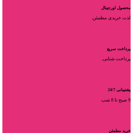
محصول اورجینال
لذت خریدی مطمئن.
پرداخت سریع
پرداخت شتابی.
پشتیبانی 24/7
9 صبح تا 8 شب
خرید مطمئن