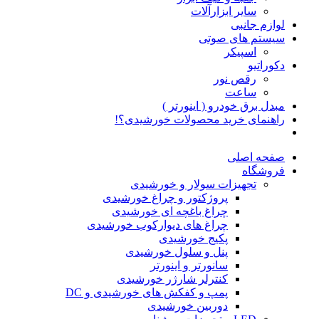
سایر ابزارآلات
لوازم جانبی
سیستم های صوتی
اسپیکر
دکوراتیو
رقص نور
ساعت
مبدل برق خودرو ( اینورتر )
راهنمای خرید محصولات خورشیدی؟!
صفحه اصلی
فروشگاه
تجهیزات سولار و خورشیدی
پروژکتور و چراغ خورشیدی
چراغ باغچه ای خورشیدی
چراغ های دیوارکوب خورشیدی
پکیج خورشیدی
پنل و سلول خورشیدی
سانورتر و اینورتر
کنترلر شارژر خورشیدی
پمپ و کفکش های خورشیدی و DC
دوربین خورشیدی