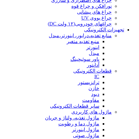
چراغ های اضطراری و شارژی
نورافکن و چراغ قوه
چراغ های پیشانی
چراغ یووی UV
چراغهای خودرویی(۱۲ ولت DC)
تجهیزات الکترونیکی
منابع تغذیه،درایور، اینورتر،مبدل
منبع تغذیه متغیر
اینورتر
مبدل
پاور سوئیچینگ
آداپتور
قطعات الکترونیکی
IC
ترانزیستور
خازن
دیود
مقاومت
سایر قطعات الکترونیکی
ماژول های کاربردی
ماژول تغذیه، ولتاژ و جریان
ماژول دما و رطوبت
ماژول اینورتر
ماژول صوتی