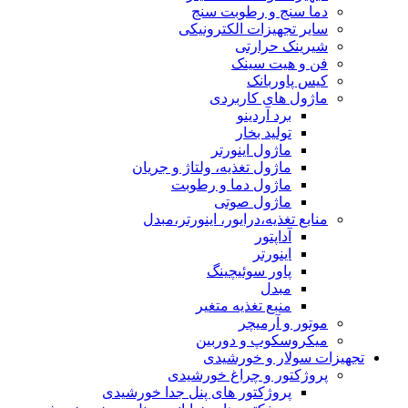
دما سنج و رطوبت سنج
سایر تجهیزات الکترونیکی
شیرینک حرارتی
فن و هیت سینک
کیس پاوربانک
ماژول های کاربردی
برد آردینو
تولید بخار
ماژول اینورتر
ماژول تغذیه، ولتاژ و جریان
ماژول دما و رطوبت
ماژول صوتی
منابع تغذیه،درایور، اینورتر،مبدل
آداپتور
اینورتر
پاور سوئیچینگ
مبدل
منبع تغذیه متغیر
موتور و آرمیچر
میکروسکوپ و دوربین
تجهیزات سولار و خورشیدی
پروژکتور و چراغ خورشیدی
پروژکتور های پنل جدا خورشیدی