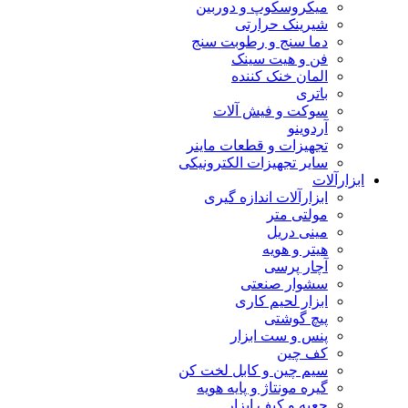
میکروسکوپ و دوربین
شیرینک حرارتی
دما سنج و رطوبت سنج
فن و هیت سینک
المان خنک کننده
باتری
سوکت و فیش آلات
آردوینو
تجهیزات و قطعات ماینر
سایر تجهیزات الکترونیکی
ابزارآلات
ابزارآلات اندازه گیری
مولتی متر
مینی دریل
هیتر و هویه
آچار پرسی
سشوار صنعتی
ابزار لحیم کاری
پیچ گوشتی
پنس و ست ابزار
کف چین
سیم چین و کابل لخت کن
گیره مونتاژ و پایه هویه
جعبه و کیف ابزار