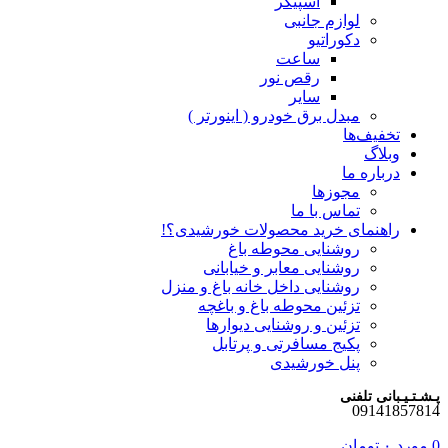
اسپیکر
لوازم جانبی
دکوراتیو
ساعت
رقص نور
سایر
مبدل برق خودرو ( اینورتر )
تخفیف‌ها
وبلاگ
درباره ما
مجوزها
تماس با ما
راهنمای خرید محصولات خورشیدی؟!
روشنایی محوطه باغ
روشنایی معابر و خیابانی
روشنایی داخل خانه باغ و منزل
تزئین محوطه باغ و باغچه
تزئین و روشنایی دیوارها
پکیج مسافرتی و پرتابل
پنل خورشیدی
پـشـتـیـبانی تلفنی
09141857814
0
مورد
۰
تومان