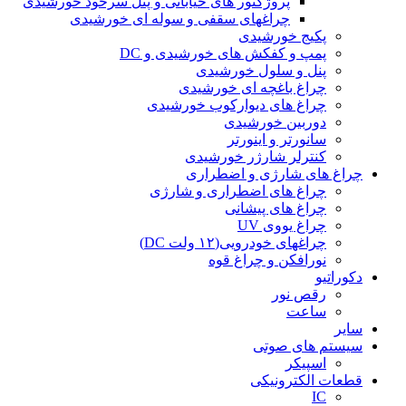
پروژکتور های خیابانی و پنل سرخود خورشیدی
چراغهای سقفی و سوله ای خورشیدی
پکیج خورشیدی
پمپ و کفکش های خورشیدی و DC
پنل و سلول خورشیدی
چراغ باغچه ای خورشیدی
چراغ های دیوارکوب خورشیدی
دوربین خورشیدی
سانورتر و اینورتر
کنترلر شارژر خورشیدی
چراغ های شارژی و اضطراری
چراغ های اضطراری و شارژی
چراغ های پیشانی
چراغ یووی UV
چراغهای خودرویی(۱۲ ولت DC)
نورافکن و چراغ قوه
دکوراتیو
رقص نور
ساعت
سایر
سیستم های صوتی
اسپیکر
قطعات الکترونیکی
IC