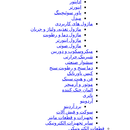
آداپتور
اینورتر
پاور سوئیچینگ
مبدل
ماژول های کاربردی
ماژول تغذیه، ولتاژ و جریان
ماژول دما و رطوبت
ماژول اینورتر
ماژول صوتی
میکروسکوپ و دوربین
شیرینک حرارتی
سشوار صنعتی
دما سنج و رطوبت سنج
کیس پاوربانک
فن و هیت سینک
موتور و آرمیچر
المان خنک کننده
باتری
آردوینو
برد آردینو
سوکت و فیش آلات
تجهیزات و قطعات ماینر
سایر تجهیزات الکترونیکی
قطعات الکترونیکی