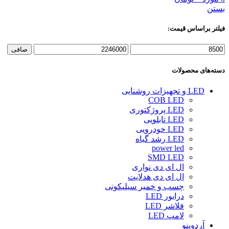
بستن
فیلتر براساس قیمت:
حداقل
حداكثر
صافی
قیمت
قيمت
دسته‌های محصولات
LED و تجهیزات روشنایی
COB LED
LED پروژکتوری
LED تابلویی
LED خودرویی
LED رشد گیاه
power led
SMD LED
ال ای دی نواری
ال ای دی هدلایت
چسب و خمیر سیلیکونی
درایور LED
فلاشر LED
لامپ LED
آردوینو