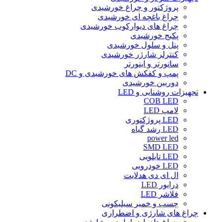
پروژکتور و چراغ خورشیدی
چراغ باغچه ای خورشیدی
چراغ های دیوارکوب خورشیدی
پکیج خورشیدی
پنل و سلول خورشیدی
کنترلر شارژر خورشیدی
سانورتر و اینورتر
پمپ و کفکش های خورشیدی و DC
دوربین خورشیدی
تجهیزات روشنایی و LED
COB LED
لامپ LED
LED پروژکتوری
LED رشد گیاه
power led
SMD LED
LED تابلویی
LED خودرویی
ال ای دی هدلایت
درایور LED
فلاشر LED
چسب و خمیر سیلیکونی
چراغ های شارژی و اضطراری