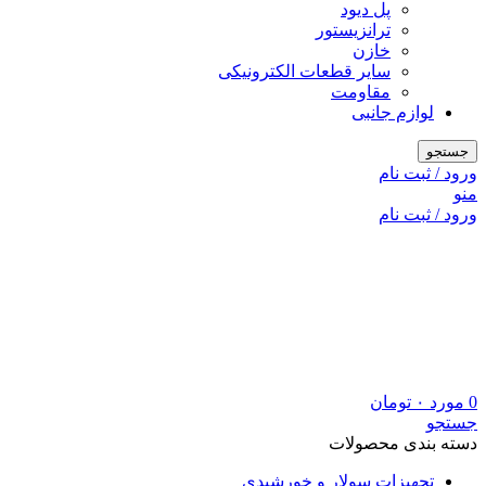
پل دیود
ترانزیستور
خازن
سایر قطعات الکترونیکی
مقاومت
لوازم جانبی
جستجو
ورود / ثبت نام
منو
ورود / ثبت نام
0
مورد
۰
تومان
جستجو
دسته بندی محصولات
تجهیزات سولار و خورشیدی