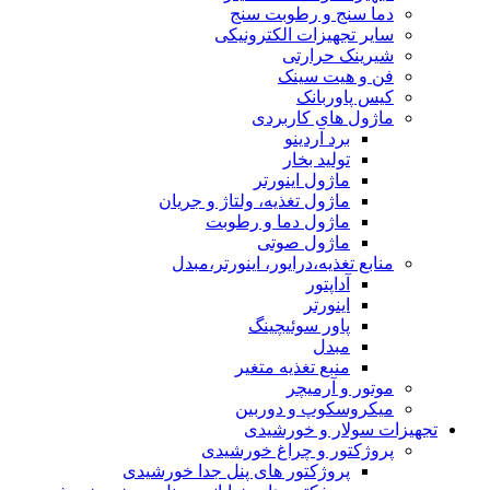
دما سنج و رطوبت سنج
سایر تجهیزات الکترونیکی
شیرینک حرارتی
فن و هیت سینک
کیس پاوربانک
ماژول های کاربردی
برد آردینو
تولید بخار
ماژول اینورتر
ماژول تغذیه، ولتاژ و جریان
ماژول دما و رطوبت
ماژول صوتی
منابع تغذیه،درایور، اینورتر،مبدل
آداپتور
اینورتر
پاور سوئیچینگ
مبدل
منبع تغذیه متغیر
موتور و آرمیچر
میکروسکوپ و دوربین
تجهیزات سولار و خورشیدی
پروژکتور و چراغ خورشیدی
پروژکتور های پنل جدا خورشیدی