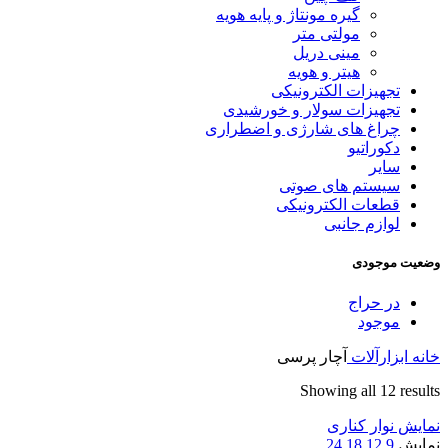
گیره مونتاژ و پایه هویه
مولتی متر
مینی دریل
هیتر و هویه
تجهیزات الکترونیکی
تجهیزات سولار و خورشیدی
چراغ های شارژی و اضطراری
دکوراتیو
سایر
سیستم های صوتی
قطعات الکترونیکی
لوازم جانبی
وضعیت موجودی
در حراج
موجود
خانه
ابزارآلات
آچار پرسی
Sorted
Showing all 12 results
by
نمایش نوار کناری
latest
نمایش
9
12
18
24