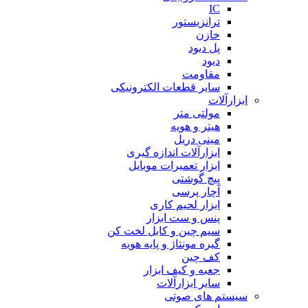
IC
ترانزیستور
خازن
پل دیود
دیود
مقاومت
سایر قطعات الکترونیکی
ابزارآلات
مولتی متر
هیتر و هویه
مینی دریل
ابزارآلات اندازه گیری
ابزار تعمیرات موبایل
پیچ گوشتی
آچار پرسی
ابزار لحیم کاری
پنس و ست ابزار
سیم چین و کابل لخت کن
گیره مونتاژ و پایه هویه
کف چین
جعبه و کیف ابزار
سایر ابزارآلات
سیستم های صوتی