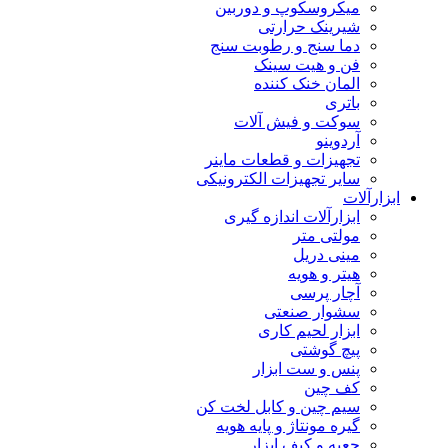
میکروسکوپ و دوربین
شیرینک حرارتی
دما سنج و رطوبت سنج
فن و هیت سینک
المان خنک کننده
باتری
سوکت و فیش آلات
آردوینو
تجهیزات و قطعات ماینر
سایر تجهیزات الکترونیکی
ابزارآلات
ابزارآلات اندازه گیری
مولتی متر
مینی دریل
هیتر و هویه
آچار پرسی
سشوار صنعتی
ابزار لحیم کاری
پیچ گوشتی
پنس و ست ابزار
کف چین
سیم چین و کابل لخت کن
گیره مونتاژ و پایه هویه
جعبه و کیف ابزار