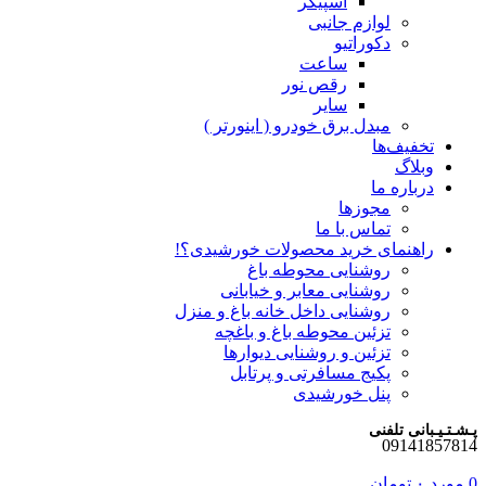
اسپیکر
لوازم جانبی
دکوراتیو
ساعت
رقص نور
سایر
مبدل برق خودرو ( اینورتر )
تخفیف‌ها
وبلاگ
درباره ما
مجوزها
تماس با ما
راهنمای خرید محصولات خورشیدی؟!
روشنایی محوطه باغ
روشنایی معابر و خیابانی
روشنایی داخل خانه باغ و منزل
تزئین محوطه باغ و باغچه
تزئین و روشنایی دیوارها
پکیج مسافرتی و پرتابل
پنل خورشیدی
پـشـتـیـبانی تلفنی
09141857814
0
مورد
۰
تومان