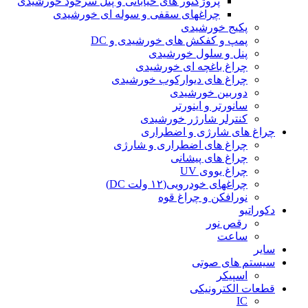
پروژکتور های خیابانی و پنل سرخود خورشیدی
چراغهای سقفی و سوله ای خورشیدی
پکیج خورشیدی
پمپ و کفکش های خورشیدی و DC
پنل و سلول خورشیدی
چراغ باغچه ای خورشیدی
چراغ های دیوارکوب خورشیدی
دوربین خورشیدی
سانورتر و اینورتر
کنترلر شارژر خورشیدی
چراغ های شارژی و اضطراری
چراغ های اضطراری و شارژی
چراغ های پیشانی
چراغ یووی UV
چراغهای خودرویی(۱۲ ولت DC)
نورافکن و چراغ قوه
دکوراتیو
رقص نور
ساعت
سایر
سیستم های صوتی
اسپیکر
قطعات الکترونیکی
IC