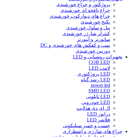
پروژکتور و چراغ خورشیدی
چراغ باغچه ای خورشیدی
چراغ های دیوارکوب خورشیدی
پکیج خورشیدی
پنل و سلول خورشیدی
کنترلر شارژر خورشیدی
سانورتر و اینورتر
پمپ و کفکش های خورشیدی و DC
دوربین خورشیدی
تجهیزات روشنایی و LED
COB LED
لامپ LED
LED پروژکتوری
LED رشد گیاه
power led
SMD LED
LED تابلویی
LED خودرویی
ال ای دی هدلایت
درایور LED
فلاشر LED
چسب و خمیر سیلیکونی
چراغ های شارژی و اضطراری