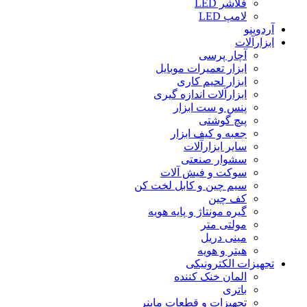
فلاشر LED
لامپ LED
آردوینو
ابزارآلات
آچار پرسی
ابزار تعمیرات موبایل
ابزار لحیم کاری
ابزارآلات اندازه گیری
پنس و ست ابزار
پیچ گوشتی
جعبه و کیف ابزار
سایر ابزارآلات
سشوار صنعتی
سوکت و فیش آلات
سیم چین و کابل لخت کن
کف چین
گیره مونتاژ و پایه هویه
مولتی متر
مینی دریل
هیتر و هویه
تجهیزات الکترونیکی
المان خنک کننده
باتری
تجهیزات و قطعات ماینر