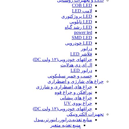
LED و تجهیزات روشنایی
COB LED
لامپ LED
LED پروژکتوری
LED تابلویی
LED رشد گیاه
power led
SMD LED
LED خودرویی
درایور
فلاشر LED
چراغهای خودرویی(۱۲ ولت DC)
ال ای دی هدلایت
درایور LED
چسب و خمیر سیلیکونی
چراغ های شارژی و اضطراری
چراغ های اضطراری و شارژی
نورافکن و چراغ قوه
چراغ های پیشانی
چراغ یووی UV
چراغهای خودرویی(۱۲ ولت DC)
تجهیزات الکترونیکی
منابع تغذیه،درایور، اینورتر،مبدل
منبع تغذیه متغیر