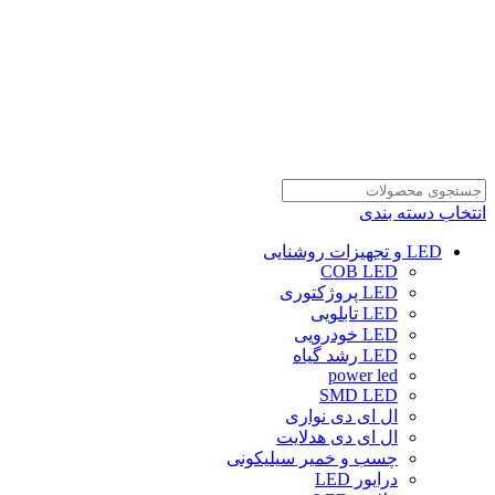
انتخاب دسته بندی
LED و تجهیزات روشنایی
COB LED
LED پروژکتوری
LED تابلویی
LED خودرویی
LED رشد گیاه
power led
SMD LED
ال ای دی نواری
ال ای دی هدلایت
چسب و خمیر سیلیکونی
درایور LED