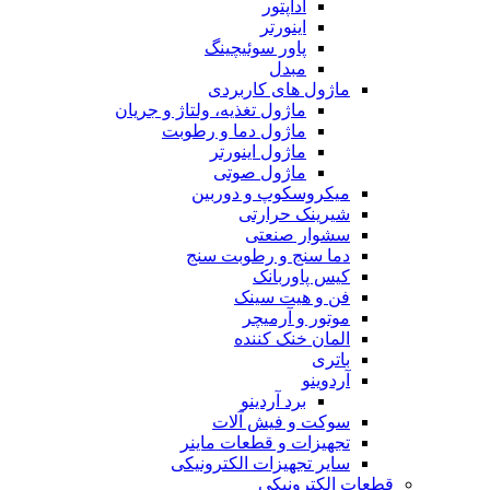
آداپتور
اینورتر
پاور سوئیچینگ
مبدل
ماژول های کاربردی
ماژول تغذیه، ولتاژ و جریان
ماژول دما و رطوبت
ماژول اینورتر
ماژول صوتی
میکروسکوپ و دوربین
شیرینک حرارتی
سشوار صنعتی
دما سنج و رطوبت سنج
کیس پاوربانک
فن و هیت سینک
موتور و آرمیچر
المان خنک کننده
باتری
آردوینو
برد آردینو
سوکت و فیش آلات
تجهیزات و قطعات ماینر
سایر تجهیزات الکترونیکی
قطعات الکترونیکی