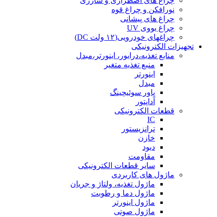
چراغ های اضطراری و شارژی
نورافکن و چراغ قوه
چراغ های پیشانی
چراغ یووی UV
چراغهای خودرویی(۱۲ ولت DC)
تجهیزات الکترونیکی
منابع تغذیه،درایور، اینورتر،مبدل
منبع تغذیه متغیر
اینورتر
مبدل
پاور سوئیچینگ
آداپتور
قطعات الکترونیکی
IC
ترانزیستور
خازن
دیود
مقاومت
سایر قطعات الکترونیکی
ماژول های کاربردی
ماژول تغذیه، ولتاژ و جریان
ماژول دما و رطوبت
ماژول اینورتر
ماژول صوتی