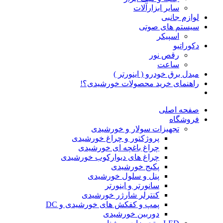
سایر ابزارآلات
لوازم جانبی
سیستم های صوتی
اسپیکر
دکوراتیو
رقص نور
ساعت
مبدل برق خودرو ( اینورتر )
راهنمای خرید محصولات خورشیدی؟!
صفحه اصلی
فروشگاه
تجهیزات سولار و خورشیدی
پروژکتور و چراغ خورشیدی
چراغ باغچه ای خورشیدی
چراغ های دیوارکوب خورشیدی
پکیج خورشیدی
پنل و سلول خورشیدی
سانورتر و اینورتر
کنترلر شارژر خورشیدی
پمپ و کفکش های خورشیدی و DC
دوربین خورشیدی