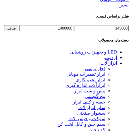
بستن
فیلتر براساس قیمت:
حداقل
حداكثر
صافی
قیمت
قيمت
دسته‌های محصولات
LED و تجهیزات روشنایی
آردوینو
ابزارآلات
آچار پرسی
ابزار تعمیرات موبایل
ابزار لحیم کاری
ابزارآلات اندازه گیری
پنس و ست ابزار
پیچ گوشتی
جعبه و کیف ابزار
سایر ابزارآلات
سشوار صنعتی
سوکت و فیش آلات
سیم چین و کابل لخت کن
کف چین