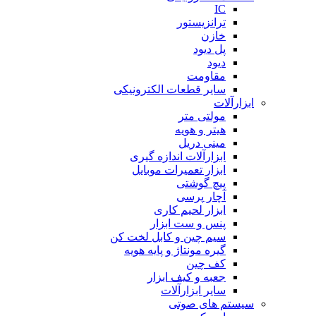
IC
ترانزیستور
خازن
پل دیود
دیود
مقاومت
سایر قطعات الکترونیکی
ابزارآلات
مولتی متر
هیتر و هویه
مینی دریل
ابزارآلات اندازه گیری
ابزار تعمیرات موبایل
پیچ گوشتی
آچار پرسی
ابزار لحیم کاری
پنس و ست ابزار
سیم چین و کابل لخت کن
گیره مونتاژ و پایه هویه
کف چین
جعبه و کیف ابزار
سایر ابزارآلات
سیستم های صوتی