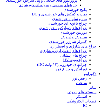
پروژکتور های خیابانی و پنل سرخود خورشیدی
چراغهای سقفی و سوله ای خورشیدی
پکیج خورشیدی
پمپ و کفکش های خورشیدی و DC
پنل و سلول خورشیدی
چراغ باغچه ای خورشیدی
چراغ های دیوارکوب خورشیدی
دوربین خورشیدی
سانورتر و اینورتر
کنترلر شارژر خورشیدی
چراغ های شارژی و اضطراری
چراغ های اضطراری و شارژی
چراغ های پیشانی
چراغ یووی UV
چراغهای خودرویی(۱۲ ولت DC)
نورافکن و چراغ قوه
دکوراتیو
رقص نور
ساعت
سایر
سیستم های صوتی
اسپیکر
قطعات الکترونیکی
IC