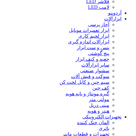
فلاشر LED
لامپ LED
آردوینو
ابزارآلات
آچار پرسی
ابزار تعمیرات موبایل
ابزار لحیم کاری
ابزارآلات اندازه گیری
پنس و ست ابزار
پیچ گوشتی
جعبه و کیف ابزار
سایر ابزارآلات
سشوار صنعتی
سوکت و فیش آلات
سیم چین و کابل لخت کن
کف چین
گیره مونتاژ و پایه هویه
مولتی متر
مینی دریل
هیتر و هویه
تجهیزات الکترونیکی
المان خنک کننده
باتری
تجهیزات و قطعات ماینر