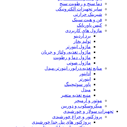
دما سنج و رطوبت سنج
سایر تجهیزات الکترونیکی
شیرینک حرارتی
فن و هیت سینک
کیس پاوربانک
ماژول های کاربردی
برد آردینو
تولید بخار
ماژول اینورتر
ماژول تغذیه، ولتاژ و جریان
ماژول دما و رطوبت
ماژول صوتی
منابع تغذیه،درایور، اینورتر،مبدل
آداپتور
اینورتر
پاور سوئیچینگ
مبدل
منبع تغذیه متغیر
موتور و آرمیچر
میکروسکوپ و دوربین
تجهیزات سولار و خورشیدی
پروژکتور و چراغ خورشیدی
پروژکتور های پنل جدا خورشیدی