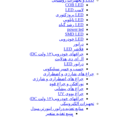
LED و تجهیزات روشنایی
COB LED
لامپ LED
LED پروژکتوری
LED تابلویی
LED رشد گیاه
power led
SMD LED
LED خودرویی
درایور
فلاشر LED
چراغهای خودرویی(۱۲ ولت DC)
ال ای دی هدلایت
درایور LED
چسب و خمیر سیلیکونی
چراغ های شارژی و اضطراری
چراغ های اضطراری و شارژی
نورافکن و چراغ قوه
چراغ های پیشانی
چراغ یووی UV
چراغهای خودرویی(۱۲ ولت DC)
تجهیزات الکترونیکی
منابع تغذیه،درایور، اینورتر،مبدل
منبع تغذیه متغیر