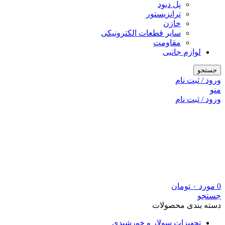
پل دیود
ترانزیستور
خازن
سایر قطعات الکترونیکی
مقاومت
لوازم جانبی
جستجو
ورود / ثبت نام
منو
ورود / ثبت نام
0
مورد
۰
تومان
جستجو
دسته بندی محصولات
تجهیزات سولار و خورشیدی