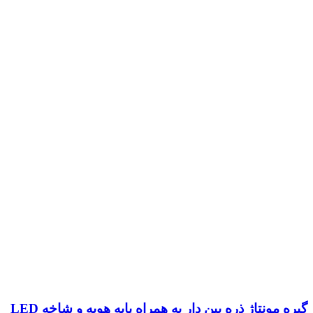
گیره مونتاژ ذره بین دار به همراه پایه هویه و شاخه LED