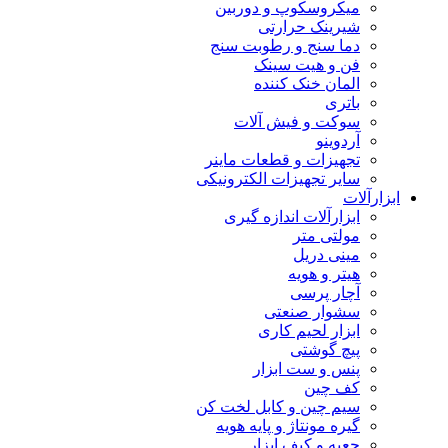
میکروسکوپ و دوربین
شیرینک حرارتی
دما سنج و رطوبت سنج
فن و هیت سینک
المان خنک کننده
باتری
سوکت و فیش آلات
آردوینو
تجهیزات و قطعات ماینر
سایر تجهیزات الکترونیکی
ابزارآلات
ابزارآلات اندازه گیری
مولتی متر
مینی دریل
هیتر و هویه
آچار پرسی
سشوار صنعتی
ابزار لحیم کاری
پیچ گوشتی
پنس و ست ابزار
کف چین
سیم چین و کابل لخت کن
گیره مونتاژ و پایه هویه
جعبه و کیف ابزار