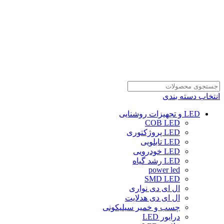
انتخاب دسته بندی
LED و تجهیزات روشنایی
COB LED
LED پروژکتوری
LED تابلویی
LED خودرویی
LED رشد گیاه
power led
SMD LED
ال ای دی نواری
ال ای دی هدلایت
چسب و خمیر سیلیکونی
درایور LED