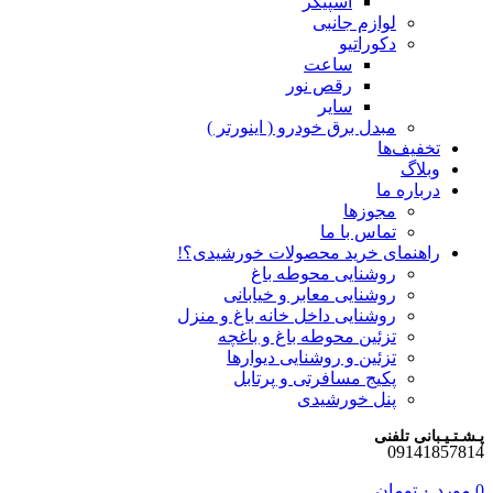
اسپیکر
لوازم جانبی
دکوراتیو
ساعت
رقص نور
سایر
مبدل برق خودرو ( اینورتر )
تخفیف‌ها
وبلاگ
درباره ما
مجوزها
تماس با ما
راهنمای خرید محصولات خورشیدی؟!
روشنایی محوطه باغ
روشنایی معابر و خیابانی
روشنایی داخل خانه باغ و منزل
تزئین محوطه باغ و باغچه
تزئین و روشنایی دیوارها
پکیج مسافرتی و پرتابل
پنل خورشیدی
پـشـتـیـبانی تلفنی
09141857814
0
مورد
۰
تومان