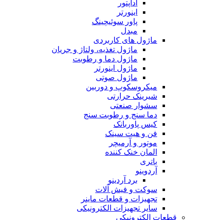
آداپتور
اینورتر
پاور سوئیچینگ
مبدل
ماژول های کاربردی
ماژول تغذیه، ولتاژ و جریان
ماژول دما و رطوبت
ماژول اینورتر
ماژول صوتی
میکروسکوپ و دوربین
شیرینک حرارتی
سشوار صنعتی
دما سنج و رطوبت سنج
کیس پاوربانک
فن و هیت سینک
موتور و آرمیچر
المان خنک کننده
باتری
آردوینو
برد آردینو
سوکت و فیش آلات
تجهیزات و قطعات ماینر
سایر تجهیزات الکترونیکی
قطعات الکترونیکی