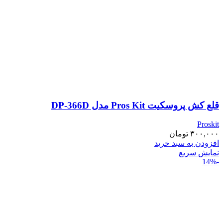
قلع کش پروسکیت Pros Kit مدل DP-366D
Proskit
۳۰۰,۰۰۰
تومان
افزودن به سبد خرید
نمایش سریع
-14%