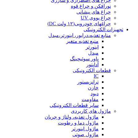
چراغ های اضطراری و شارژی
نورافکن و چراغ قوه
چراغ های پیشانی
چراغ یووی UV
چراغهای خودرویی(۱۲ ولت DC)
تجهیزات الکترونیکی
منابع تغذیه،درایور، اینورتر،مبدل
منبع تغذیه متغیر
اینورتر
مبدل
پاور سوئیچینگ
آداپتور
قطعات الکترونیکی
IC
ترانزیستور
خازن
دیود
مقاومت
سایر قطعات الکترونیکی
ماژول های کاربردی
ماژول تغذیه، ولتاژ و جریان
ماژول دما و رطوبت
ماژول اینورتر
ماژول صوتی