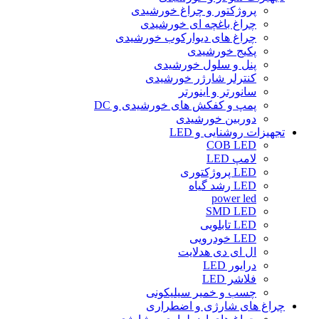
پروژکتور و چراغ خورشیدی
چراغ باغچه ای خورشیدی
چراغ های دیوارکوب خورشیدی
پکیج خورشیدی
پنل و سلول خورشیدی
کنترلر شارژر خورشیدی
سانورتر و اینورتر
پمپ و کفکش های خورشیدی و DC
دوربین خورشیدی
تجهیزات روشنایی و LED
COB LED
لامپ LED
LED پروژکتوری
LED رشد گیاه
power led
SMD LED
LED تابلویی
LED خودرویی
ال ای دی هدلایت
درایور LED
فلاشر LED
چسب و خمیر سیلیکونی
چراغ های شارژی و اضطراری