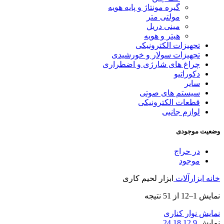
گیره مونتاژ و پایه هویه
مولتی متر
مینی دریل
هیتر و هویه
تجهیزات الکترونیکی
تجهیزات سولار و خورشیدی
چراغ های شارژی و اضطراری
دکوراتیو
سایر
سیستم های صوتی
قطعات الکترونیکی
لوازم جانبی
وضعیت موجودی
در حراج
موجود
خانه
ابزارآلات
ابزار لحیم کاری
Sorted
نمایش 1–12 از 51 نتیجه
by
latest
نمایش نوار کناری
نمایش
9
12
18
24