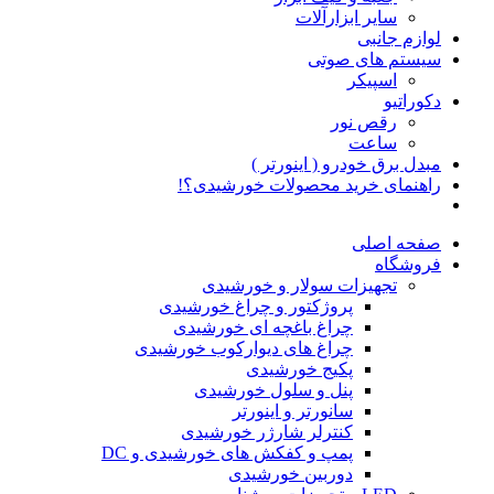
سایر ابزارآلات
لوازم جانبی
سیستم های صوتی
اسپیکر
دکوراتیو
رقص نور
ساعت
مبدل برق خودرو ( اینورتر )
راهنمای خرید محصولات خورشیدی؟!
صفحه اصلی
فروشگاه
تجهیزات سولار و خورشیدی
پروژکتور و چراغ خورشیدی
چراغ باغچه ای خورشیدی
چراغ های دیوارکوب خورشیدی
پکیج خورشیدی
پنل و سلول خورشیدی
سانورتر و اینورتر
کنترلر شارژر خورشیدی
پمپ و کفکش های خورشیدی و DC
دوربین خورشیدی