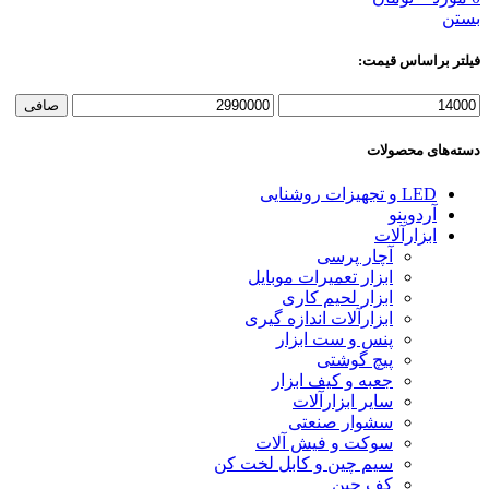
بستن
فیلتر براساس قیمت:
حداقل
حداكثر
صافی
قیمت
قيمت
دسته‌های محصولات
LED و تجهیزات روشنایی
آردوینو
ابزارآلات
آچار پرسی
ابزار تعمیرات موبایل
ابزار لحیم کاری
ابزارآلات اندازه گیری
پنس و ست ابزار
پیچ گوشتی
جعبه و کیف ابزار
سایر ابزارآلات
سشوار صنعتی
سوکت و فیش آلات
سیم چین و کابل لخت کن
کف چین