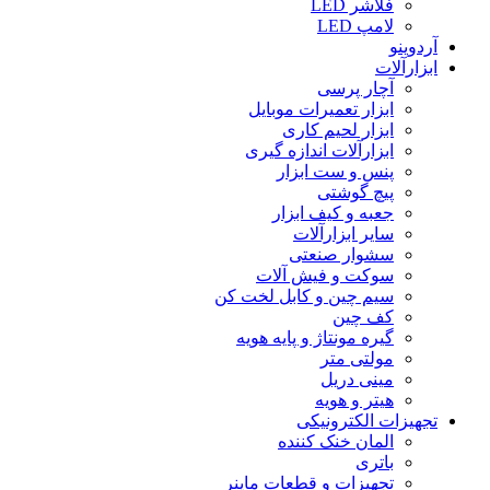
فلاشر LED
لامپ LED
آردوینو
ابزارآلات
آچار پرسی
ابزار تعمیرات موبایل
ابزار لحیم کاری
ابزارآلات اندازه گیری
پنس و ست ابزار
پیچ گوشتی
جعبه و کیف ابزار
سایر ابزارآلات
سشوار صنعتی
سوکت و فیش آلات
سیم چین و کابل لخت کن
کف چین
گیره مونتاژ و پایه هویه
مولتی متر
مینی دریل
هیتر و هویه
تجهیزات الکترونیکی
المان خنک کننده
باتری
تجهیزات و قطعات ماینر