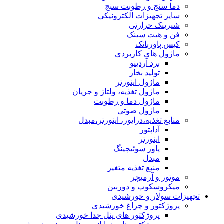
دما سنج و رطوبت سنج
سایر تجهیزات الکترونیکی
شیرینک حرارتی
فن و هیت سینک
کیس پاوربانک
ماژول های کاربردی
برد آردینو
تولید بخار
ماژول اینورتر
ماژول تغذیه، ولتاژ و جریان
ماژول دما و رطوبت
ماژول صوتی
منابع تغذیه،درایور، اینورتر،مبدل
آداپتور
اینورتر
پاور سوئیچینگ
مبدل
منبع تغذیه متغیر
موتور و آرمیچر
میکروسکوپ و دوربین
تجهیزات سولار و خورشیدی
پروژکتور و چراغ خورشیدی
پروژکتور های پنل جدا خورشیدی