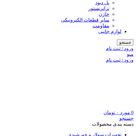
پل دیود
ترانزیستور
خازن
سایر قطعات الکترونیکی
مقاومت
لوازم جانبی
جستجو
ورود / ثبت نام
منو
ورود / ثبت نام
0
مورد
۰
تومان
جستجو
دسته بندی محصولات
تجهیزات سولار و خورشیدی