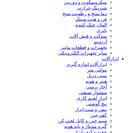
میکروسکوپ و دوربین
شیرینک حرارتی
دما سنج و رطوبت سنج
فن و هیت سینک
المان خنک کننده
باتری
سوکت و فیش آلات
آردوینو
تجهیزات و قطعات ماینر
سایر تجهیزات الکترونیکی
ابزارآلات
ابزارآلات اندازه گیری
مولتی متر
مینی دریل
هیتر و هویه
آچار پرسی
سشوار صنعتی
ابزار لحیم کاری
پیچ گوشتی
پنس و ست ابزار
کف چین
سیم چین و کابل لخت کن
گیره مونتاژ و پایه هویه
جعبه و کیف ابزار