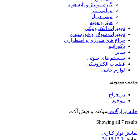
گیره مونتاژ و پایه هویه
مولتی متر
مینی دریل
هیتر و هویه
تجهیزات الکترونیکی
تجهیزات سولار و خورشیدی
چراغ های شارژی و اضطراری
دکوراتیو
سایر
سیستم های صوتی
قطعات الکترونیکی
لوازم جانبی
وضعیت موجودی
در حراج
موجود
خانه
ابزارآلات
سوکت و فیش آلات
Sorted
Showing all 7 results
by
نمایش نوار کناری
latest
نمایش
9
12
18
24