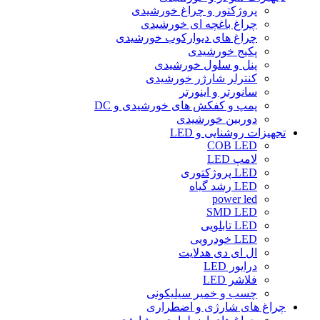
پروژکتور و چراغ خورشیدی
چراغ باغچه ای خورشیدی
چراغ های دیوارکوب خورشیدی
پکیج خورشیدی
پنل و سلول خورشیدی
کنترلر شارژر خورشیدی
سانورتر و اینورتر
پمپ و کفکش های خورشیدی و DC
دوربین خورشیدی
تجهیزات روشنایی و LED
COB LED
لامپ LED
LED پروژکتوری
LED رشد گیاه
power led
SMD LED
LED تابلویی
LED خودرویی
ال ای دی هدلایت
درایور LED
فلاشر LED
چسب و خمیر سیلیکونی
چراغ های شارژی و اضطراری