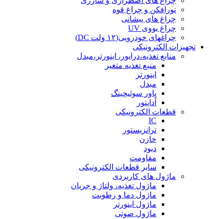
چراغ های اضطراری و شارژی
نورافکن و چراغ قوه
چراغ های پیشانی
چراغ یووی UV
چراغهای خودرویی(۱۲ ولت DC)
تجهیزات الکترونیکی
منابع تغذیه،درایور، اینورتر،مبدل
منبع تغذیه متغیر
اینورتر
مبدل
پاور سوئیچینگ
آداپتور
قطعات الکترونیکی
IC
ترانزیستور
خازن
دیود
مقاومت
سایر قطعات الکترونیکی
ماژول های کاربردی
ماژول تغذیه، ولتاژ و جریان
ماژول دما و رطوبت
ماژول اینورتر
ماژول صوتی