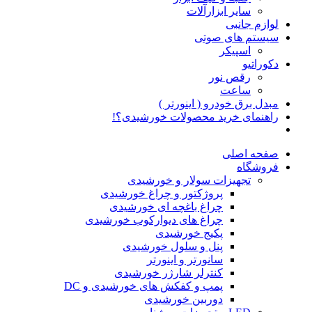
سایر ابزارآلات
لوازم جانبی
سیستم های صوتی
اسپیکر
دکوراتیو
رقص نور
ساعت
مبدل برق خودرو ( اینورتر )
راهنمای خرید محصولات خورشیدی؟!
صفحه اصلی
فروشگاه
تجهیزات سولار و خورشیدی
پروژکتور و چراغ خورشیدی
چراغ باغچه ای خورشیدی
چراغ های دیوارکوب خورشیدی
پکیج خورشیدی
پنل و سلول خورشیدی
سانورتر و اینورتر
کنترلر شارژر خورشیدی
پمپ و کفکش های خورشیدی و DC
دوربین خورشیدی