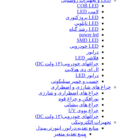
LED و تجهیزات روشنایی
COB LED
لامپ LED
LED پروژکتوری
LED تابلویی
LED رشد گیاه
power led
SMD LED
LED خودرویی
درایور
فلاشر LED
چراغهای خودرویی(۱۲ ولت DC)
ال ای دی هدلایت
درایور LED
چسب و خمیر سیلیکونی
چراغ های شارژی و اضطراری
چراغ های اضطراری و شارژی
نورافکن و چراغ قوه
چراغ های پیشانی
چراغ یووی UV
چراغهای خودرویی(۱۲ ولت DC)
تجهیزات الکترونیکی
منابع تغذیه،درایور، اینورتر،مبدل
منبع تغذیه متغیر