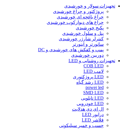
تجهیزات سولار و خورشیدی
پروژکتور و چراغ خورشیدی
چراغ باغچه ای خورشیدی
چراغ های دیوارکوب خورشیدی
پکیج خورشیدی
پنل و سلول خورشیدی
کنترلر شارژر خورشیدی
سانورتر و اینورتر
پمپ و کفکش های خورشیدی و DC
دوربین خورشیدی
تجهیزات روشنایی و LED
COB LED
لامپ LED
LED پروژکتوری
LED رشد گیاه
power led
SMD LED
LED تابلویی
LED خودرویی
ال ای دی هدلایت
درایور LED
فلاشر LED
چسب و خمیر سیلیکونی