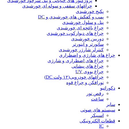
پروژکتور های خیابانی و پنل سرخود خورشیدی
چراغهای سقفی و سوله ای خورشیدی
پکیج خورشیدی
پمپ و کفکش های خورشیدی و DC
پنل و سلول خورشیدی
چراغ باغچه ای خورشیدی
چراغ های دیوارکوب خورشیدی
دوربین خورشیدی
سانورتر و اینورتر
کنترلر شارژر خورشیدی
چراغ های شارژی و اضطراری
چراغ های اضطراری و شارژی
چراغ های پیشانی
چراغ یووی UV
چراغهای خودرویی(۱۲ ولت DC)
نورافکن و چراغ قوه
دکوراتیو
رقص نور
ساعت
سایر
سیستم های صوتی
اسپیکر
قطعات الکترونیکی
IC