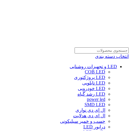
انتخاب دسته بندی
LED و تجهیزات روشنایی
COB LED
LED پروژکتوری
LED تابلویی
LED خودرویی
LED رشد گیاه
power led
SMD LED
ال ای دی نواری
ال ای دی هدلایت
چسب و خمیر سیلیکونی
درایور LED