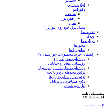
اسپیکر
لوازم جانبی
دکوراتیو
ساعت
رقص نور
سایر
مبدل برق خودرو ( اینورتر )
تخفیف‌ها
وبلاگ
درباره ما
مجوزها
تماس با ما
راهنمای خرید محصولات خورشیدی؟!
روشنایی محوطه باغ
روشنایی معابر و خیابانی
روشنایی داخل خانه باغ و منزل
تزئین محوطه باغ و باغچه
تزئین و روشنایی دیوارها
پکیج مسافرتی و پرتابل
پنل خورشیدی
پـشـتـیـبانی تلفنی
09141857814
0
مورد
۰
تومان