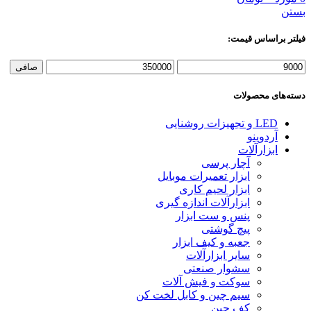
بستن
فیلتر براساس قیمت:
حداقل
حداكثر
صافی
قیمت
قيمت
دسته‌های محصولات
LED و تجهیزات روشنایی
آردوینو
ابزارآلات
آچار پرسی
ابزار تعمیرات موبایل
ابزار لحیم کاری
ابزارآلات اندازه گیری
پنس و ست ابزار
پیچ گوشتی
جعبه و کیف ابزار
سایر ابزارآلات
سشوار صنعتی
سوکت و فیش آلات
سیم چین و کابل لخت کن
کف چین