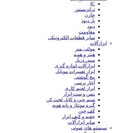
IC
ترانزیستور
خازن
پل دیود
دیود
مقاومت
سایر قطعات الکترونیکی
ابزارآلات
مولتی متر
هیتر و هویه
مینی دریل
ابزارآلات اندازه گیری
ابزار تعمیرات موبایل
پیچ گوشتی
آچار پرسی
ابزار لحیم کاری
پنس و ست ابزار
سیم چین و کابل لخت کن
گیره مونتاژ و پایه هویه
کف چین
جعبه و کیف ابزار
سایر ابزارآلات
سیستم های صوتی