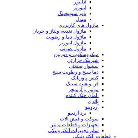
آداپتور
اینورتر
پاور سوئیچینگ
مبدل
ماژول های کاربردی
ماژول تغذیه، ولتاژ و جریان
ماژول دما و رطوبت
ماژول اینورتر
ماژول صوتی
میکروسکوپ و دوربین
شیرینک حرارتی
سشوار صنعتی
دما سنج و رطوبت سنج
کیس پاوربانک
فن و هیت سینک
موتور و آرمیچر
المان خنک کننده
باتری
آردوینو
برد آردینو
سوکت و فیش آلات
تجهیزات و قطعات ماینر
سایر تجهیزات الکترونیکی
قطعات الکترونیکی