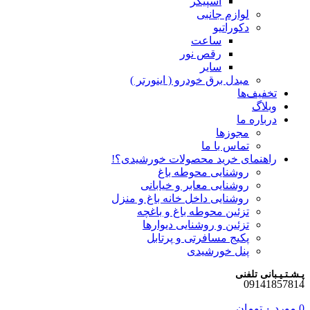
اسپیکر
لوازم جانبی
دکوراتیو
ساعت
رقص نور
سایر
مبدل برق خودرو ( اینورتر )
تخفیف‌ها
وبلاگ
درباره ما
مجوزها
تماس با ما
راهنمای خرید محصولات خورشیدی؟!
روشنایی محوطه باغ
روشنایی معابر و خیابانی
روشنایی داخل خانه باغ و منزل
تزئین محوطه باغ و باغچه
تزئین و روشنایی دیوارها
پکیج مسافرتی و پرتابل
پنل خورشیدی
پـشـتـیـبانی تلفنی
09141857814
0
مورد
۰
تومان