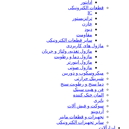
آداپتور
قطعات الکترونیکی
IC
ترانزیستور
خازن
دیود
مقاومت
سایر قطعات الکترونیکی
ماژول های کاربردی
ماژول تغذیه، ولتاژ و جریان
ماژول دما و رطوبت
ماژول اینورتر
ماژول صوتی
میکروسکوپ و دوربین
شیرینک حرارتی
دما سنج و رطوبت سنج
فن و هیت سینک
المان خنک کننده
باتری
سوکت و فیش آلات
آردوینو
تجهیزات و قطعات ماینر
سایر تجهیزات الکترونیکی
ابزارآلات