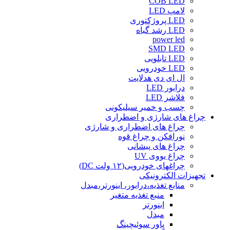
COB LED
لامپ LED
LED پروژکتوری
LED رشد گیاه
power led
SMD LED
LED تابلویی
LED خودرویی
ال ای دی هدلایت
درایور LED
فلاشر LED
چسب و خمیر سیلیکونی
چراغ های شارژی و اضطراری
چراغ های اضطراری و شارژی
نورافکن و چراغ قوه
چراغ های پیشانی
چراغ یووی UV
چراغهای خودرویی(۱۲ ولت DC)
تجهیزات الکترونیکی
منابع تغذیه،درایور، اینورتر،مبدل
منبع تغذیه متغیر
اینورتر
مبدل
پاور سوئیچینگ