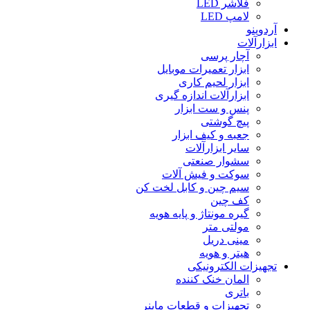
فلاشر LED
لامپ LED
آردوینو
ابزارآلات
آچار پرسی
ابزار تعمیرات موبایل
ابزار لحیم کاری
ابزارآلات اندازه گیری
پنس و ست ابزار
پیچ گوشتی
جعبه و کیف ابزار
سایر ابزارآلات
سشوار صنعتی
سوکت و فیش آلات
سیم چین و کابل لخت کن
کف چین
گیره مونتاژ و پایه هویه
مولتی متر
مینی دریل
هیتر و هویه
تجهیزات الکترونیکی
المان خنک کننده
باتری
تجهیزات و قطعات ماینر