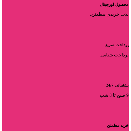
محصول اورجینال
لذت خریدی مطمئن.
پرداخت سریع
پرداخت شتابی.
پشتیبانی 24/7
9 صبح تا 8 شب
خرید مطمئن