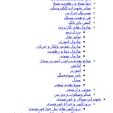
دما سنج و رطوبت سنج
سایر تجهیزات الکترونیکی
شیرینک حرارتی
فن و هیت سینک
کیس پاوربانک
ماژول های کاربردی
برد آردینو
تولید بخار
ماژول اینورتر
ماژول تغذیه، ولتاژ و جریان
ماژول دما و رطوبت
ماژول صوتی
منابع تغذیه،درایور، اینورتر،مبدل
آداپتور
اینورتر
پاور سوئیچینگ
مبدل
منبع تغذیه متغیر
موتور و آرمیچر
میکروسکوپ و دوربین
تجهیزات سولار و خورشیدی
پروژکتور و چراغ خورشیدی
پروژکتور های پنل جدا خورشیدی