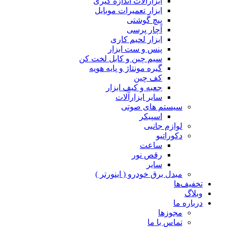
ابزارآلات اندازه گیری
ابزار تعمیرات موبایل
پیچ گوشتی
آچار پرسی
ابزار لحیم کاری
پنس و ست ابزار
سیم چین و کابل لخت کن
گیره مونتاژ و پایه هویه
کف چین
جعبه و کیف ابزار
سایر ابزارآلات
سیستم های صوتی
اسپیکر
لوازم جانبی
دکوراتیو
ساعت
رقص نور
سایر
مبدل برق خودرو ( اینورتر )
تخفیف‌ها
وبلاگ
درباره ما
مجوزها
تماس با ما