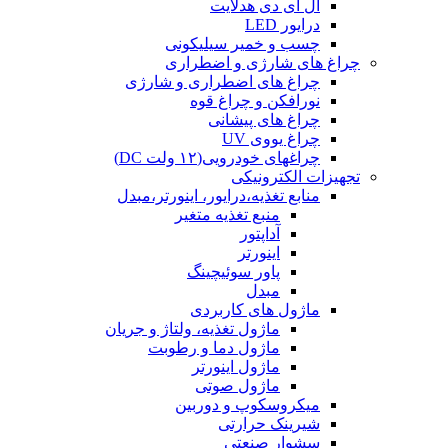
ال ای دی هدلایت
درایور LED
چسب و خمیر سیلیکونی
چراغ های شارژی و اضطراری
چراغ های اضطراری و شارژی
نورافکن و چراغ قوه
چراغ های پیشانی
چراغ یووی UV
چراغهای خودرویی(۱۲ ولت DC)
تجهیزات الکترونیکی
منابع تغذیه،درایور، اینورتر،مبدل
منبع تغذیه متغیر
آداپتور
اینورتر
پاور سوئیچینگ
مبدل
ماژول های کاربردی
ماژول تغذیه، ولتاژ و جریان
ماژول دما و رطوبت
ماژول اینورتر
ماژول صوتی
میکروسکوپ و دوربین
شیرینک حرارتی
سشوار صنعتی