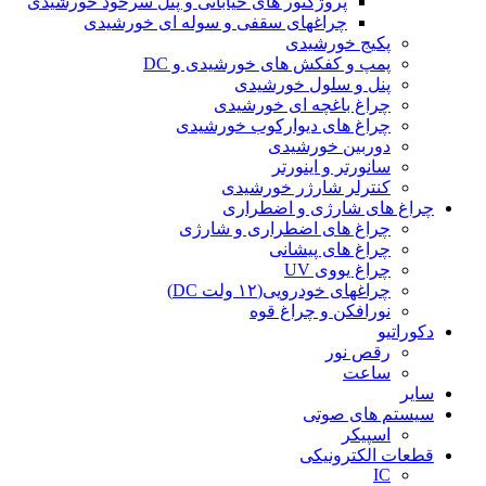
پروژکتور های خیابانی و پنل سرخود خورشیدی
چراغهای سقفی و سوله ای خورشیدی
پکیج خورشیدی
پمپ و کفکش های خورشیدی و DC
پنل و سلول خورشیدی
چراغ باغچه ای خورشیدی
چراغ های دیوارکوب خورشیدی
دوربین خورشیدی
سانورتر و اینورتر
کنترلر شارژر خورشیدی
چراغ های شارژی و اضطراری
چراغ های اضطراری و شارژی
چراغ های پیشانی
چراغ یووی UV
چراغهای خودرویی(۱۲ ولت DC)
نورافکن و چراغ قوه
دکوراتیو
رقص نور
ساعت
سایر
سیستم های صوتی
اسپیکر
قطعات الکترونیکی
IC