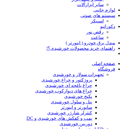
سایر ابزارآلات
لوازم جانبی
سیستم های صوتی
اسپیکر
دکوراتیو
رقص نور
ساعت
مبدل برق خودرو ( اینورتر )
راهنمای خرید محصولات خورشیدی؟!
صفحه اصلی
فروشگاه
تجهیزات سولار و خورشیدی
پروژکتور و چراغ خورشیدی
چراغ باغچه ای خورشیدی
چراغ های دیوارکوب خورشیدی
پکیج خورشیدی
پنل و سلول خورشیدی
سانورتر و اینورتر
کنترلر شارژر خورشیدی
پمپ و کفکش های خورشیدی و DC
دوربین خورشیدی