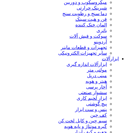
میکروسکوپ و دوربین
شیرینک حرارتی
دما سنج و رطوبت سنج
فن و هیت سینک
المان خنک کننده
باتری
سوکت و فیش آلات
آردوینو
تجهیزات و قطعات ماینر
سایر تجهیزات الکترونیکی
ابزارآلات
ابزارآلات اندازه گیری
مولتی متر
مینی دریل
هیتر و هویه
آچار پرسی
سشوار صنعتی
ابزار لحیم کاری
پیچ گوشتی
پنس و ست ابزار
کف چین
سیم چین و کابل لخت کن
گیره مونتاژ و پایه هویه
جعبه و کیف ابزار