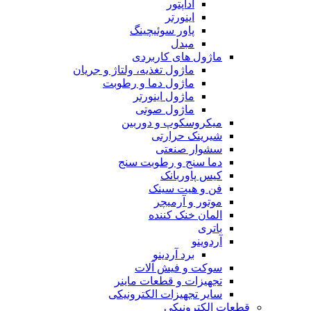
آداپتور
اینورتر
پاور سوئیچینگ
مبدل
ماژول های کاربردی
ماژول تغذیه، ولتاژ و جریان
ماژول دما و رطوبت
ماژول اینورتر
ماژول صوتی
میکروسکوپ و دوربین
شیرینک حرارتی
سشوار صنعتی
دما سنج و رطوبت سنج
کیس پاوربانک
فن و هیت سینک
موتور و آرمیچر
المان خنک کننده
باتری
آردوینو
برد آردینو
سوکت و فیش آلات
تجهیزات و قطعات ماینر
سایر تجهیزات الکترونیکی
قطعات الکترونیکی