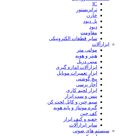
IC
ترانزیستور
خازن
پل دیود
دیود
مقاومت
سایر قطعات الکترونیکی
ابزارآلات
مولتی متر
هیتر و هویه
مینی دریل
ابزارآلات اندازه گیری
ابزار تعمیرات موبایل
پیچ گوشتی
آچار پرسی
ابزار لحیم کاری
پنس و ست ابزار
سیم چین و کابل لخت کن
گیره مونتاژ و پایه هویه
کف چین
جعبه و کیف ابزار
سایر ابزارآلات
سیستم های صوتی