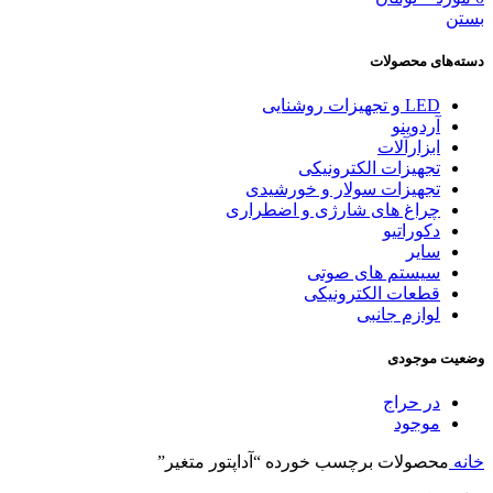
بستن
دسته‌های محصولات
LED و تجهیزات روشنایی
آردوینو
ابزارآلات
تجهیزات الکترونیکی
تجهیزات سولار و خورشیدی
چراغ های شارژی و اضطراری
دکوراتیو
سایر
سیستم های صوتی
قطعات الکترونیکی
لوازم جانبی
وضعیت موجودی
در حراج
موجود
خانه
محصولات برچسب خورده “آداپتور متغیر”