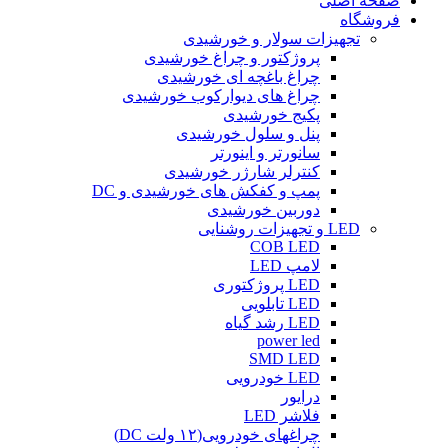
صفحه اصلی
فروشگاه
تجهیزات سولار و خورشیدی
پروژکتور و چراغ خورشیدی
چراغ باغچه ای خورشیدی
چراغ های دیوارکوب خورشیدی
پکیج خورشیدی
پنل و سلول خورشیدی
سانورتر و اینورتر
کنترلر شارژر خورشیدی
پمپ و کفکش های خورشیدی و DC
دوربین خورشیدی
LED و تجهیزات روشنایی
COB LED
لامپ LED
LED پروژکتوری
LED تابلویی
LED رشد گیاه
power led
SMD LED
LED خودرویی
درایور
فلاشر LED
چراغهای خودرویی(۱۲ ولت DC)