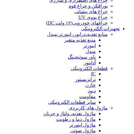
چراغ های اضطراری و شارژی
نورافکن و چراغ قوه
چراغ های پیشانی
چراغ یووی UV
چراغهای خودرویی(۱۲ ولت DC)
تجهیزات الکترونیکی
منابع تغذیه،درایور، اینورتر،مبدل
منبع تغذیه متغیر
اینورتر
مبدل
پاور سوئیچینگ
آداپتور
قطعات الکترونیکی
IC
ترانزیستور
خازن
دیود
مقاومت
سایر قطعات الکترونیکی
ماژول های کاربردی
ماژول تغذیه، ولتاژ و جریان
ماژول دما و رطوبت
ماژول اینورتر
ماژول صوتی