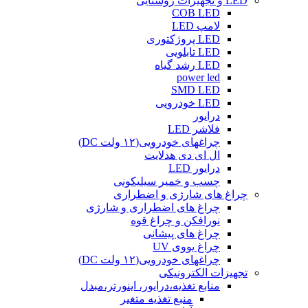
LED و تجهیزات روشنایی
COB LED
لامپ LED
LED پروژکتوری
LED تابلویی
LED رشد گیاه
power led
SMD LED
LED خودرویی
درایور
فلاشر LED
چراغهای خودرویی(۱۲ ولت DC)
ال ای دی هدلایت
درایور LED
چسب و خمیر سیلیکونی
چراغ های شارژی و اضطراری
چراغ های اضطراری و شارژی
نورافکن و چراغ قوه
چراغ های پیشانی
چراغ یووی UV
چراغهای خودرویی(۱۲ ولت DC)
تجهیزات الکترونیکی
منابع تغذیه،درایور، اینورتر،مبدل
منبع تغذیه متغیر