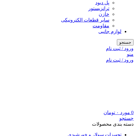
پل دیود
ترانزیستور
خازن
سایر قطعات الکترونیکی
مقاومت
لوازم جانبی
جستجو
ورود / ثبت نام
منو
ورود / ثبت نام
0
مورد
۰
تومان
جستجو
دسته بندی محصولات
تجهیزات سولار و خورشیدی