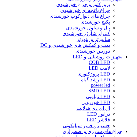
پروژکتور و چراغ خورشیدی
چراغ باغچه ای خورشیدی
چراغ های دیوارکوب خورشیدی
پکیج خورشیدی
پنل و سلول خورشیدی
کنترلر شارژر خورشیدی
سانورتر و اینورتر
پمپ و کفکش های خورشیدی و DC
دوربین خورشیدی
تجهیزات روشنایی و LED
COB LED
لامپ LED
LED پروژکتوری
LED رشد گیاه
power led
SMD LED
LED تابلویی
LED خودرویی
ال ای دی هدلایت
درایور LED
فلاشر LED
چسب و خمیر سیلیکونی
چراغ های شارژی و اضطراری