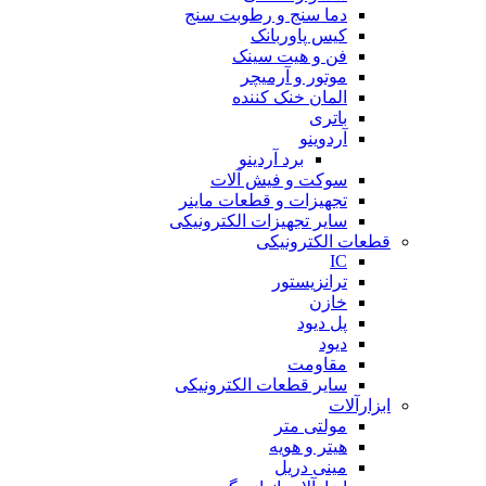
دما سنج و رطوبت سنج
کیس پاوربانک
فن و هیت سینک
موتور و آرمیچر
المان خنک کننده
باتری
آردوینو
برد آردینو
سوکت و فیش آلات
تجهیزات و قطعات ماینر
سایر تجهیزات الکترونیکی
قطعات الکترونیکی
IC
ترانزیستور
خازن
پل دیود
دیود
مقاومت
سایر قطعات الکترونیکی
ابزارآلات
مولتی متر
هیتر و هویه
مینی دریل