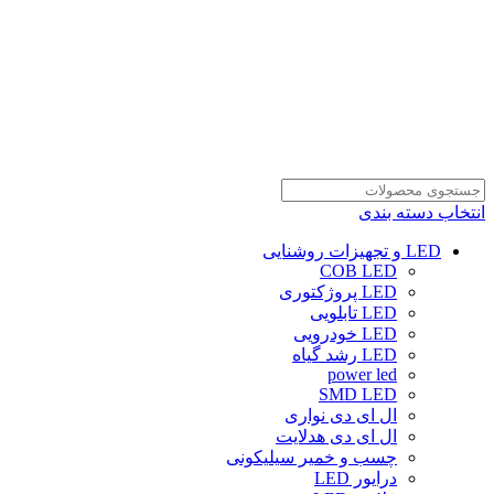
انتخاب دسته بندی
LED و تجهیزات روشنایی
COB LED
LED پروژکتوری
LED تابلویی
LED خودرویی
LED رشد گیاه
power led
SMD LED
ال ای دی نواری
ال ای دی هدلایت
چسب و خمیر سیلیکونی
درایور LED