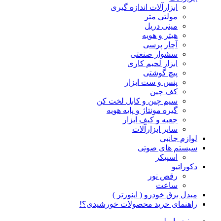
ابزارآلات اندازه گیری
مولتی متر
مینی دریل
هیتر و هویه
آچار پرسی
سشوار صنعتی
ابزار لحیم کاری
پیچ گوشتی
پنس و ست ابزار
کف چین
سیم چین و کابل لخت کن
گیره مونتاژ و پایه هویه
جعبه و کیف ابزار
سایر ابزارآلات
لوازم جانبی
سیستم های صوتی
اسپیکر
دکوراتیو
رقص نور
ساعت
مبدل برق خودرو ( اینورتر )
راهنمای خرید محصولات خورشیدی؟!