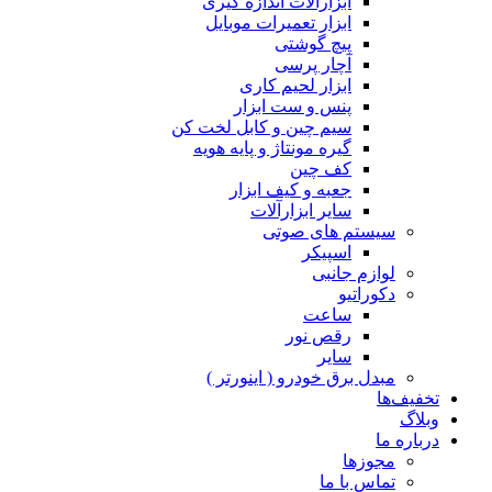
ابزارآلات اندازه گیری
ابزار تعمیرات موبایل
پیچ گوشتی
آچار پرسی
ابزار لحیم کاری
پنس و ست ابزار
سیم چین و کابل لخت کن
گیره مونتاژ و پایه هویه
کف چین
جعبه و کیف ابزار
سایر ابزارآلات
سیستم های صوتی
اسپیکر
لوازم جانبی
دکوراتیو
ساعت
رقص نور
سایر
مبدل برق خودرو ( اینورتر )
تخفیف‌ها
وبلاگ
درباره ما
مجوزها
تماس با ما