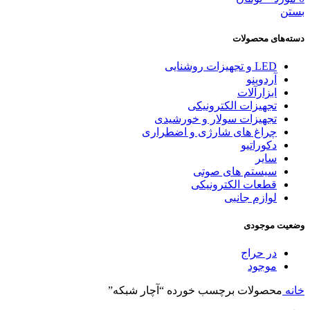
بستن
دسته‌های محصولات
LED و تجهیزات روشنایی
آردوینو
ابزارآلات
تجهیزات الکترونیکی
تجهیزات سولار و خورشیدی
چراغ های شارژی و اضطراری
دکوراتیو
سایر
سیستم های صوتی
قطعات الکترونیکی
لوازم جانبی
وضعیت موجودی
در حراج
موجود
خانه
محصولات برچسب خورده “آچار شبکه”