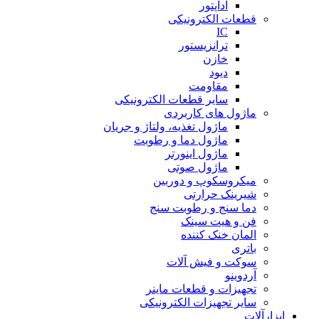
آداپتور
قطعات الکترونیکی
IC
ترانزیستور
خازن
دیود
مقاومت
سایر قطعات الکترونیکی
ماژول های کاربردی
ماژول تغذیه، ولتاژ و جریان
ماژول دما و رطوبت
ماژول اینورتر
ماژول صوتی
میکروسکوپ و دوربین
شیرینک حرارتی
دما سنج و رطوبت سنج
فن و هیت سینک
المان خنک کننده
باتری
سوکت و فیش آلات
آردوینو
تجهیزات و قطعات ماینر
سایر تجهیزات الکترونیکی
ابزارآلات