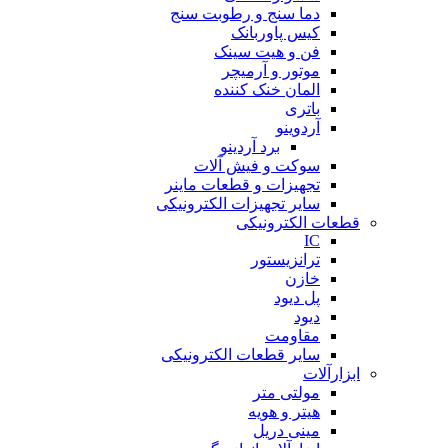
دما سنج و رطوبت سنج
کیس پاوربانک
فن و هیت سینک
موتور و آرمیچر
المان خنک کننده
باتری
آردوینو
برد آردینو
سوکت و فیش آلات
تجهیزات و قطعات ماینر
سایر تجهیزات الکترونیکی
قطعات الکترونیکی
IC
ترانزیستور
خازن
پل دیود
دیود
مقاومت
سایر قطعات الکترونیکی
ابزارآلات
مولتی متر
هیتر و هویه
مینی دریل