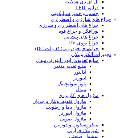
ال ای دی هدلایت
درایور LED
چسب و خمیر سیلیکونی
چراغ های شارژی و اضطراری
چراغ های اضطراری و شارژی
نورافکن و چراغ قوه
چراغ های پیشانی
چراغ یووی UV
چراغهای خودرویی(۱۲ ولت DC)
تجهیزات الکترونیکی
منابع تغذیه،درایور، اینورتر،مبدل
منبع تغذیه متغیر
آداپتور
اینورتر
پاور سوئیچینگ
مبدل
ماژول های کاربردی
ماژول تغذیه، ولتاژ و جریان
ماژول دما و رطوبت
ماژول اینورتر
ماژول صوتی
میکروسکوپ و دوربین
شیرینک حرارتی
سشوار صنعتی