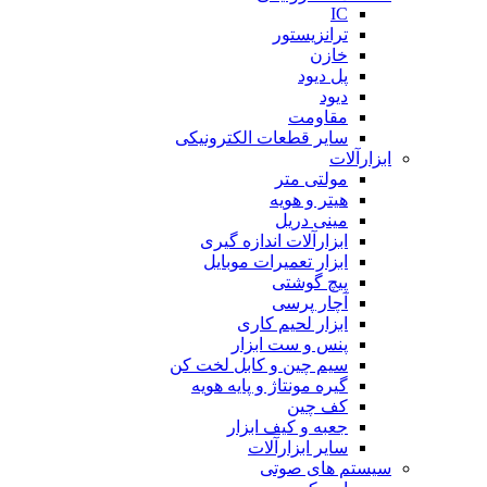
IC
ترانزیستور
خازن
پل دیود
دیود
مقاومت
سایر قطعات الکترونیکی
ابزارآلات
مولتی متر
هیتر و هویه
مینی دریل
ابزارآلات اندازه گیری
ابزار تعمیرات موبایل
پیچ گوشتی
آچار پرسی
ابزار لحیم کاری
پنس و ست ابزار
سیم چین و کابل لخت کن
گیره مونتاژ و پایه هویه
کف چین
جعبه و کیف ابزار
سایر ابزارآلات
سیستم های صوتی