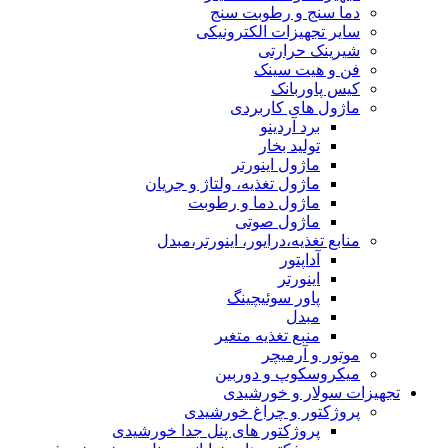
دما سنج و رطوبت سنج
سایر تجهیزات الکترونیکی
شیرینک حرارتی
فن و هیت سینک
کیس پاوربانک
ماژول های کاربردی
برد آردینو
تولید بخار
ماژول اینورتر
ماژول تغذیه، ولتاژ و جریان
ماژول دما و رطوبت
ماژول صوتی
منابع تغذیه،درایور، اینورتر،مبدل
آداپتور
اینورتر
پاور سوئیچینگ
مبدل
منبع تغذیه متغیر
موتور و آرمیچر
میکروسکوپ و دوربین
تجهیزات سولار و خورشیدی
پروژکتور و چراغ خورشیدی
پروژکتور های پنل جدا خورشیدی