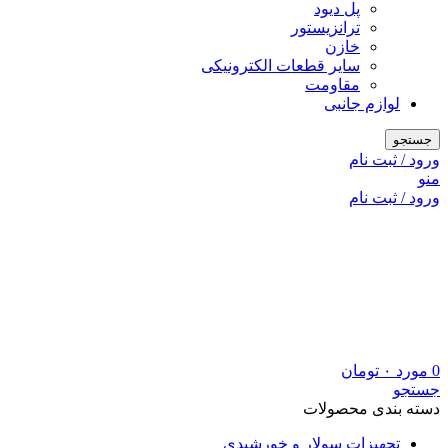
پل دیود
ترانزیستور
خازن
سایر قطعات الکترونیکی
مقاومت
لوازم جانبی
جستجو
ورود / ثبت نام
منو
ورود / ثبت نام
0
مورد
۰
تومان
جستجو
دسته بندی محصولات
تجهیزات سولار و خورشیدی