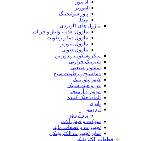
آداپتور
اینورتر
پاور سوئیچینگ
مبدل
ماژول های کاربردی
ماژول تغذیه، ولتاژ و جریان
ماژول دما و رطوبت
ماژول اینورتر
ماژول صوتی
میکروسکوپ و دوربین
شیرینک حرارتی
سشوار صنعتی
دما سنج و رطوبت سنج
کیس پاوربانک
فن و هیت سینک
موتور و آرمیچر
المان خنک کننده
باتری
آردوینو
برد آردینو
سوکت و فیش آلات
تجهیزات و قطعات ماینر
سایر تجهیزات الکترونیکی
قطعات الکترونیکی