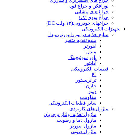
چراغ های اضطراری و شارژی
نورافکن و چراغ قوه
چراغ های پیشانی
چراغ یووی UV
چراغهای خودرویی(۱۲ ولت DC)
تجهیزات الکترونیکی
منابع تغذیه،درایور، اینورتر،مبدل
منبع تغذیه متغیر
اینورتر
مبدل
پاور سوئیچینگ
آداپتور
قطعات الکترونیکی
IC
ترانزیستور
خازن
دیود
مقاومت
سایر قطعات الکترونیکی
ماژول های کاربردی
ماژول تغذیه، ولتاژ و جریان
ماژول دما و رطوبت
ماژول اینورتر
ماژول صوتی