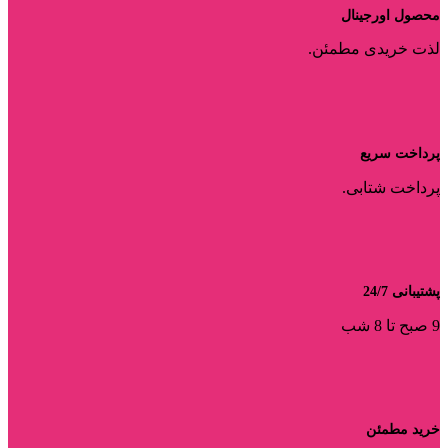
محصول اورجینال
لذت خریدی مطمئن.
پرداخت سریع
پرداخت شتابی.
پشتیبانی 24/7
9 صبح تا 8 شب
خرید مطمئن