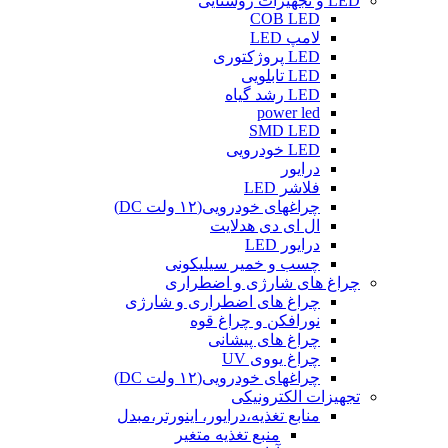
LED و تجهیزات روشنایی
COB LED
لامپ LED
LED پروژکتوری
LED تابلویی
LED رشد گیاه
power led
SMD LED
LED خودرویی
درایور
فلاشر LED
چراغهای خودرویی(۱۲ ولت DC)
ال ای دی هدلایت
درایور LED
چسب و خمیر سیلیکونی
چراغ های شارژی و اضطراری
چراغ های اضطراری و شارژی
نورافکن و چراغ قوه
چراغ های پیشانی
چراغ یووی UV
چراغهای خودرویی(۱۲ ولت DC)
تجهیزات الکترونیکی
منابع تغذیه،درایور، اینورتر،مبدل
منبع تغذیه متغیر