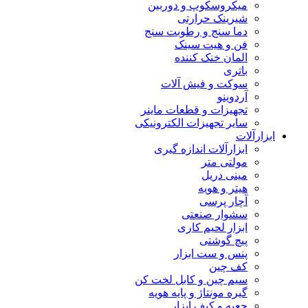
میکروسکوپ و دوربین
شیرینک حرارتی
دما سنج و رطوبت سنج
فن و هیت سینک
المان خنک کننده
باتری
سوکت و فیش آلات
آردوینو
تجهیزات و قطعات ماینر
سایر تجهیزات الکترونیکی
ابزارآلات
ابزارآلات اندازه گیری
مولتی متر
مینی دریل
هیتر و هویه
آچار پرسی
سشوار صنعتی
ابزار لحیم کاری
پیچ گوشتی
پنس و ست ابزار
کف چین
سیم چین و کابل لخت کن
گیره مونتاژ و پایه هویه
جعبه و کیف ابزار