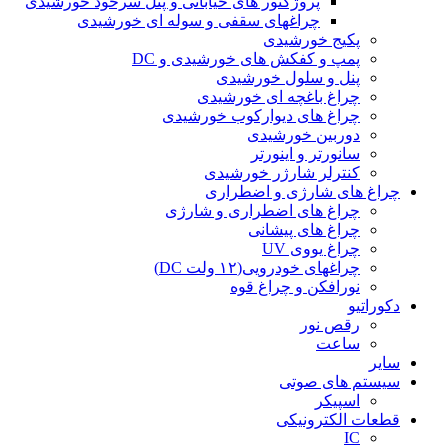
پروژکتور های خیابانی و پنل سرخود خورشیدی
چراغهای سقفی و سوله ای خورشیدی
پکیج خورشیدی
پمپ و کفکش های خورشیدی و DC
پنل و سلول خورشیدی
چراغ باغچه ای خورشیدی
چراغ های دیوارکوب خورشیدی
دوربین خورشیدی
سانورتر و اینورتر
کنترلر شارژر خورشیدی
چراغ های شارژی و اضطراری
چراغ های اضطراری و شارژی
چراغ های پیشانی
چراغ یووی UV
چراغهای خودرویی(۱۲ ولت DC)
نورافکن و چراغ قوه
دکوراتیو
رقص نور
ساعت
سایر
سیستم های صوتی
اسپیکر
قطعات الکترونیکی
IC