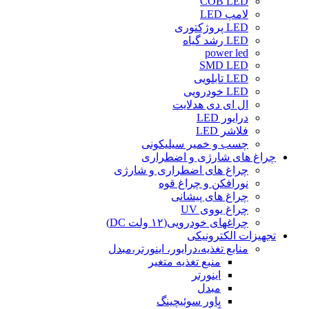
COB LED
لامپ LED
LED پروژکتوری
LED رشد گیاه
power led
SMD LED
LED تابلویی
LED خودرویی
ال ای دی هدلایت
درایور LED
فلاشر LED
چسب و خمیر سیلیکونی
چراغ های شارژی و اضطراری
چراغ های اضطراری و شارژی
نورافکن و چراغ قوه
چراغ های پیشانی
چراغ یووی UV
چراغهای خودرویی(۱۲ ولت DC)
تجهیزات الکترونیکی
منابع تغذیه،درایور، اینورتر،مبدل
منبع تغذیه متغیر
اینورتر
مبدل
پاور سوئیچینگ