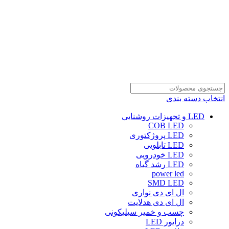
انتخاب دسته بندی
LED و تجهیزات روشنایی
COB LED
LED پروژکتوری
LED تابلویی
LED خودرویی
LED رشد گیاه
power led
SMD LED
ال ای دی نواری
ال ای دی هدلایت
چسب و خمیر سیلیکونی
درایور LED