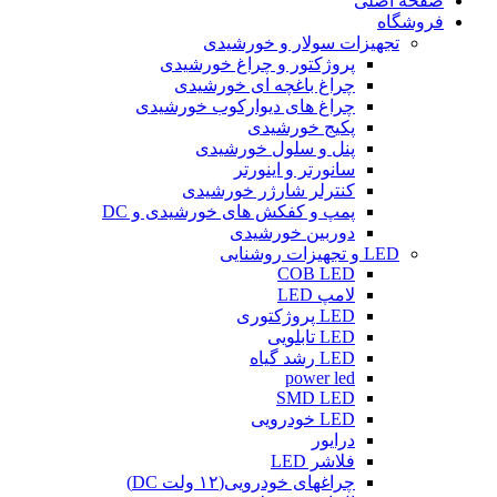
صفحه اصلی
فروشگاه
تجهیزات سولار و خورشیدی
پروژکتور و چراغ خورشیدی
چراغ باغچه ای خورشیدی
چراغ های دیوارکوب خورشیدی
پکیج خورشیدی
پنل و سلول خورشیدی
سانورتر و اینورتر
کنترلر شارژر خورشیدی
پمپ و کفکش های خورشیدی و DC
دوربین خورشیدی
LED و تجهیزات روشنایی
COB LED
لامپ LED
LED پروژکتوری
LED تابلویی
LED رشد گیاه
power led
SMD LED
LED خودرویی
درایور
فلاشر LED
چراغهای خودرویی(۱۲ ولت DC)