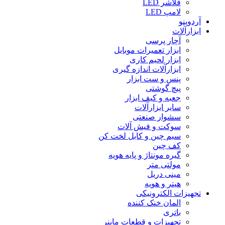
فلاشر LED
لامپ LED
آردوینو
ابزارآلات
آچار پرسی
ابزار تعمیرات موبایل
ابزار لحیم کاری
ابزارآلات اندازه گیری
پنس و ست ابزار
پیچ گوشتی
جعبه و کیف ابزار
سایر ابزارآلات
سشوار صنعتی
سوکت و فیش آلات
سیم چین و کابل لخت کن
کف چین
گیره مونتاژ و پایه هویه
مولتی متر
مینی دریل
هیتر و هویه
تجهیزات الکترونیکی
المان خنک کننده
باتری
تجهیزات و قطعات ماینر