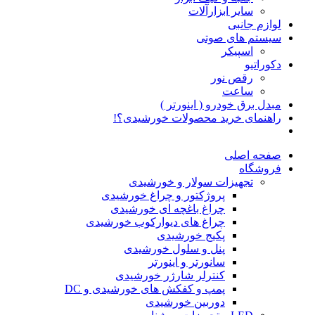
سایر ابزارآلات
لوازم جانبی
سیستم های صوتی
اسپیکر
دکوراتیو
رقص نور
ساعت
مبدل برق خودرو ( اینورتر )
راهنمای خرید محصولات خورشیدی؟!
صفحه اصلی
فروشگاه
تجهیزات سولار و خورشیدی
پروژکتور و چراغ خورشیدی
چراغ باغچه ای خورشیدی
چراغ های دیوارکوب خورشیدی
پکیج خورشیدی
پنل و سلول خورشیدی
سانورتر و اینورتر
کنترلر شارژر خورشیدی
پمپ و کفکش های خورشیدی و DC
دوربین خورشیدی