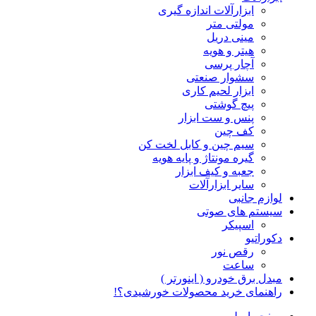
ابزارآلات اندازه گیری
مولتی متر
مینی دریل
هیتر و هویه
آچار پرسی
سشوار صنعتی
ابزار لحیم کاری
پیچ گوشتی
پنس و ست ابزار
کف چین
سیم چین و کابل لخت کن
گیره مونتاژ و پایه هویه
جعبه و کیف ابزار
سایر ابزارآلات
لوازم جانبی
سیستم های صوتی
اسپیکر
دکوراتیو
رقص نور
ساعت
مبدل برق خودرو ( اینورتر )
راهنمای خرید محصولات خورشیدی؟!