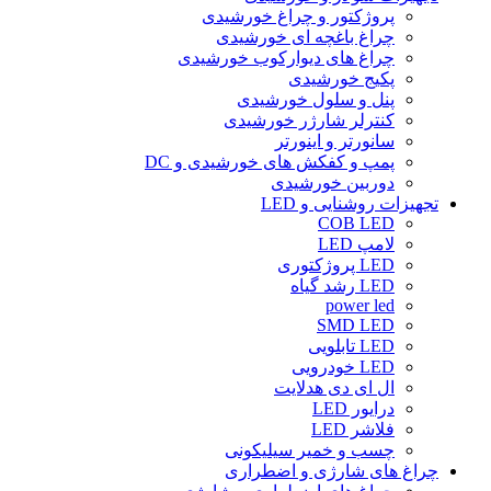
پروژکتور و چراغ خورشیدی
چراغ باغچه ای خورشیدی
چراغ های دیوارکوب خورشیدی
پکیج خورشیدی
پنل و سلول خورشیدی
کنترلر شارژر خورشیدی
سانورتر و اینورتر
پمپ و کفکش های خورشیدی و DC
دوربین خورشیدی
تجهیزات روشنایی و LED
COB LED
لامپ LED
LED پروژکتوری
LED رشد گیاه
power led
SMD LED
LED تابلویی
LED خودرویی
ال ای دی هدلایت
درایور LED
فلاشر LED
چسب و خمیر سیلیکونی
چراغ های شارژی و اضطراری