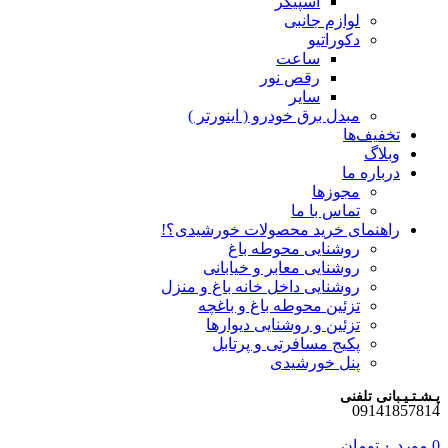
اسپیکر
لوازم جانبی
دکوراتیو
ساعت
رقص نور
سایر
مبدل برق خودرو ( اینورتر )
تخفیف‌ها
وبلاگ
درباره ما
مجوزها
تماس با ما
راهنمای خرید محصولات خورشیدی؟!
روشنایی محوطه باغ
روشنایی معابر و خیابانی
روشنایی داخل خانه باغ و منزل
تزئین محوطه باغ و باغچه
تزئین و روشنایی دیوارها
پکیج مسافرتی و پرتابل
پنل خورشیدی
پـشـتـیـبانی تلفنی
09141857814
0
مورد
۰
تومان