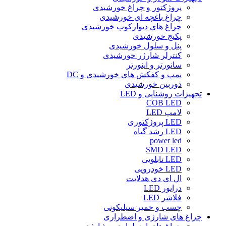
پروژکتور و چراغ خورشیدی
چراغ باغچه ای خورشیدی
چراغ های دیوارکوب خورشیدی
پکیج خورشیدی
پنل و سلول خورشیدی
کنترلر شارژر خورشیدی
سانورتر و اینورتر
پمپ و کفکش های خورشیدی و DC
دوربین خورشیدی
تجهیزات روشنایی و LED
COB LED
لامپ LED
LED پروژکتوری
LED رشد گیاه
power led
SMD LED
LED تابلویی
LED خودرویی
ال ای دی هدلایت
درایور LED
فلاشر LED
چسب و خمیر سیلیکونی
چراغ های شارژی و اضطراری