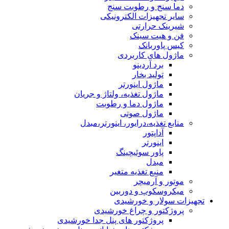
دما سنج و رطوبت سنج
سایر تجهیزات الکترونیکی
شیرینک حرارتی
فن و هیت سینک
کیس پاوربانک
ماژول های کاربردی
برد آردینو
تولید بخار
ماژول اینورتر
ماژول تغذیه، ولتاژ و جریان
ماژول دما و رطوبت
ماژول صوتی
منابع تغذیه،درایور، اینورتر،مبدل
آداپتور
اینورتر
پاور سوئیچینگ
مبدل
منبع تغذیه متغیر
موتور و آرمیچر
میکروسکوپ و دوربین
تجهیزات سولار و خورشیدی
پروژکتور و چراغ خورشیدی
پروژکتور های پنل جدا خورشیدی