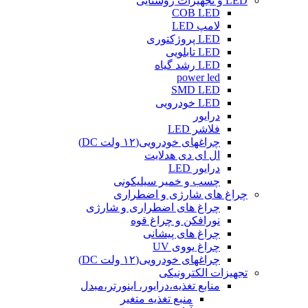
LED و تجهیزات روشنایی
COB LED
لامپ LED
LED پروژکتوری
LED تابلویی
LED رشد گیاه
power led
SMD LED
LED خودرویی
درایور
فلاشر LED
چراغهای خودرویی(۱۲ ولت DC)
ال ای دی هدلایت
درایور LED
چسب و خمیر سیلیکونی
چراغ های شارژی و اضطراری
چراغ های اضطراری و شارژی
نورافکن و چراغ قوه
چراغ های پیشانی
چراغ یووی UV
چراغهای خودرویی(۱۲ ولت DC)
تجهیزات الکترونیکی
منابع تغذیه،درایور، اینورتر،مبدل
منبع تغذیه متغیر