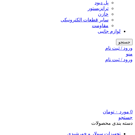
پل دیود
ترانزیستور
خازن
سایر قطعات الکترونیکی
مقاومت
لوازم جانبی
جستجو
ورود / ثبت نام
منو
ورود / ثبت نام
0
مورد
۰
تومان
جستجو
دسته بندی محصولات
تجهیزات سولار و خورشیدی