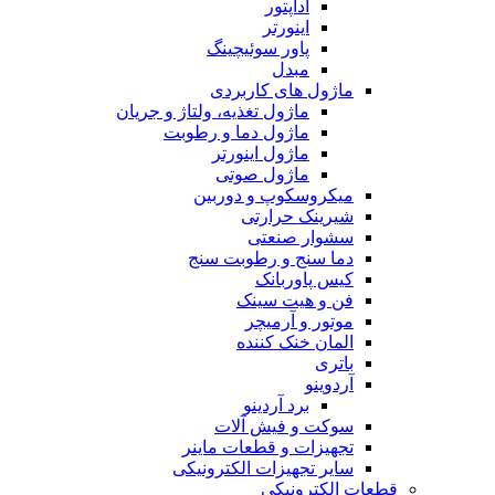
آداپتور
اینورتر
پاور سوئیچینگ
مبدل
ماژول های کاربردی
ماژول تغذیه، ولتاژ و جریان
ماژول دما و رطوبت
ماژول اینورتر
ماژول صوتی
میکروسکوپ و دوربین
شیرینک حرارتی
سشوار صنعتی
دما سنج و رطوبت سنج
کیس پاوربانک
فن و هیت سینک
موتور و آرمیچر
المان خنک کننده
باتری
آردوینو
برد آردینو
سوکت و فیش آلات
تجهیزات و قطعات ماینر
سایر تجهیزات الکترونیکی
قطعات الکترونیکی