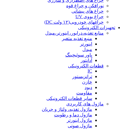
چراغ های اضطراری و شارژی
نورافکن و چراغ قوه
چراغ های پیشانی
چراغ یووی UV
چراغهای خودرویی(۱۲ ولت DC)
تجهیزات الکترونیکی
منابع تغذیه،درایور، اینورتر،مبدل
منبع تغذیه متغیر
اینورتر
مبدل
پاور سوئیچینگ
آداپتور
قطعات الکترونیکی
IC
ترانزیستور
خازن
دیود
مقاومت
سایر قطعات الکترونیکی
ماژول های کاربردی
ماژول تغذیه، ولتاژ و جریان
ماژول دما و رطوبت
ماژول اینورتر
ماژول صوتی