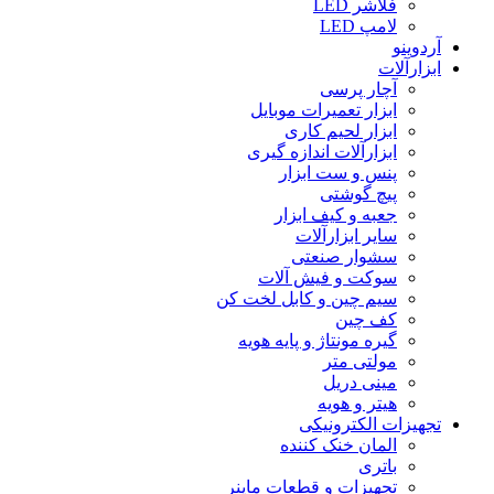
فلاشر LED
لامپ LED
آردوینو
ابزارآلات
آچار پرسی
ابزار تعمیرات موبایل
ابزار لحیم کاری
ابزارآلات اندازه گیری
پنس و ست ابزار
پیچ گوشتی
جعبه و کیف ابزار
سایر ابزارآلات
سشوار صنعتی
سوکت و فیش آلات
سیم چین و کابل لخت کن
کف چین
گیره مونتاژ و پایه هویه
مولتی متر
مینی دریل
هیتر و هویه
تجهیزات الکترونیکی
المان خنک کننده
باتری
تجهیزات و قطعات ماینر