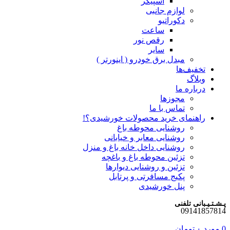
اسپیکر
لوازم جانبی
دکوراتیو
ساعت
رقص نور
سایر
مبدل برق خودرو ( اینورتر )
تخفیف‌ها
وبلاگ
درباره ما
مجوزها
تماس با ما
راهنمای خرید محصولات خورشیدی؟!
روشنایی محوطه باغ
روشنایی معابر و خیابانی
روشنایی داخل خانه باغ و منزل
تزئین محوطه باغ و باغچه
تزئین و روشنایی دیوارها
پکیج مسافرتی و پرتابل
پنل خورشیدی
پـشـتـیـبانی تلفنی
09141857814
0
مورد
۰
تومان