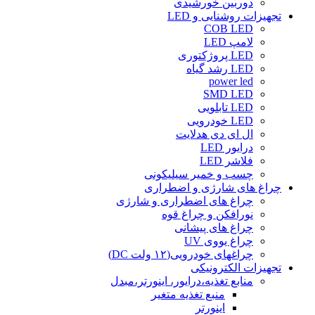
دوربین خورشیدی
تجهیزات روشنایی و LED
COB LED
لامپ LED
LED پروژکتوری
LED رشد گیاه
power led
SMD LED
LED تابلویی
LED خودرویی
ال ای دی هدلایت
درایور LED
فلاشر LED
چسب و خمیر سیلیکونی
چراغ های شارژی و اضطراری
چراغ های اضطراری و شارژی
نورافکن و چراغ قوه
چراغ های پیشانی
چراغ یووی UV
چراغهای خودرویی(۱۲ ولت DC)
تجهیزات الکترونیکی
منابع تغذیه،درایور، اینورتر،مبدل
منبع تغذیه متغیر
اینورتر