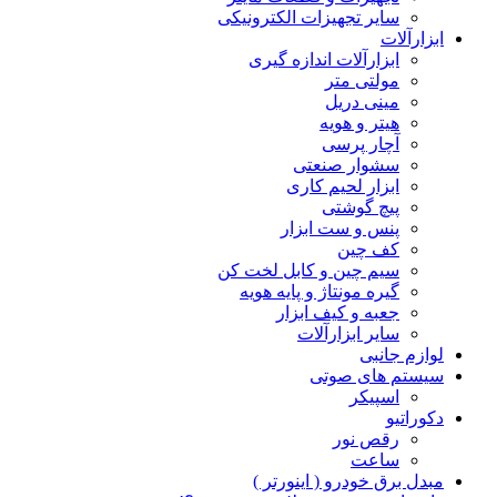
سایر تجهیزات الکترونیکی
ابزارآلات
ابزارآلات اندازه گیری
مولتی متر
مینی دریل
هیتر و هویه
آچار پرسی
سشوار صنعتی
ابزار لحیم کاری
پیچ گوشتی
پنس و ست ابزار
کف چین
سیم چین و کابل لخت کن
گیره مونتاژ و پایه هویه
جعبه و کیف ابزار
سایر ابزارآلات
لوازم جانبی
سیستم های صوتی
اسپیکر
دکوراتیو
رقص نور
ساعت
مبدل برق خودرو ( اینورتر )