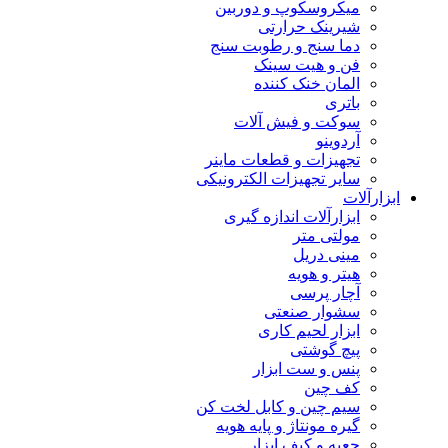
میکروسکوپ و دوربین
شیرینک حرارتی
دما سنج و رطوبت سنج
فن و هیت سینک
المان خنک کننده
باتری
سوکت و فیش آلات
آردوینو
تجهیزات و قطعات ماینر
سایر تجهیزات الکترونیکی
ابزارآلات
ابزارآلات اندازه گیری
مولتی متر
مینی دریل
هیتر و هویه
آچار پرسی
سشوار صنعتی
ابزار لحیم کاری
پیچ گوشتی
پنس و ست ابزار
کف چین
سیم چین و کابل لخت کن
گیره مونتاژ و پایه هویه
جعبه و کیف ابزار