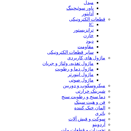
مبدل
پاور سوئیچینگ
آداپتور
قطعات الکترونیکی
IC
ترانزیستور
خازن
دیود
مقاومت
سایر قطعات الکترونیکی
ماژول های کاربردی
ماژول تغذیه، ولتاژ و جریان
ماژول دما و رطوبت
ماژول اینورتر
ماژول صوتی
میکروسکوپ و دوربین
شیرینک حرارتی
دما سنج و رطوبت سنج
فن و هیت سینک
المان خنک کننده
باتری
سوکت و فیش آلات
آردوینو
تجهیزات و قطعات ماینر