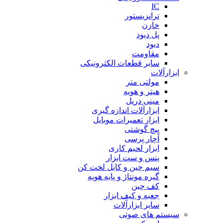
IC
ترانزیستور
خازن
پل دیود
دیود
مقاومت
سایر قطعات الکترونیکی
ابزارآلات
مولتی متر
هیتر و هویه
مینی دریل
ابزارآلات اندازه گیری
ابزار تعمیرات موبایل
پیچ گوشتی
آچار پرسی
ابزار لحیم کاری
پنس و ست ابزار
سیم چین و کابل لخت کن
گیره مونتاژ و پایه هویه
کف چین
جعبه و کیف ابزار
سایر ابزارآلات
سیستم های صوتی