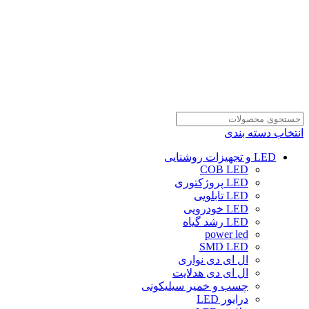
انتخاب دسته بندی
LED و تجهیزات روشنایی
COB LED
LED پروژکتوری
LED تابلویی
LED خودرویی
LED رشد گیاه
power led
SMD LED
ال ای دی نواری
ال ای دی هدلایت
چسب و خمیر سیلیکونی
درایور LED