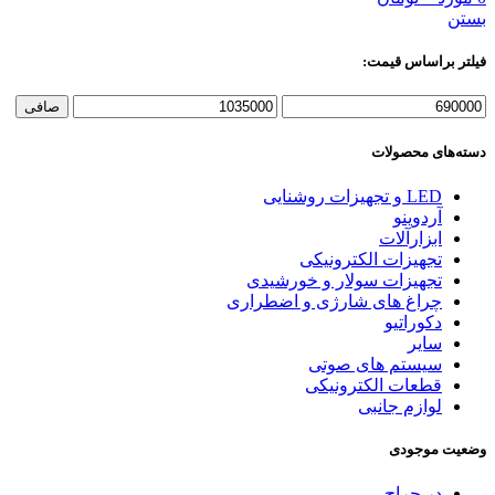
بستن
فیلتر براساس قیمت:
حداقل
حداكثر
صافی
قیمت
قيمت
دسته‌های محصولات
LED و تجهیزات روشنایی
آردوینو
ابزارآلات
تجهیزات الکترونیکی
تجهیزات سولار و خورشیدی
چراغ های شارژی و اضطراری
دکوراتیو
سایر
سیستم های صوتی
قطعات الکترونیکی
لوازم جانبی
وضعیت موجودی
در حراج