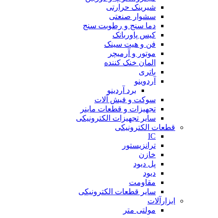
شیرینک حرارتی
سشوار صنعتی
دما سنج و رطوبت سنج
کیس پاوربانک
فن و هیت سینک
موتور و آرمیچر
المان خنک کننده
باتری
آردوینو
برد آردینو
سوکت و فیش آلات
تجهیزات و قطعات ماینر
سایر تجهیزات الکترونیکی
قطعات الکترونیکی
IC
ترانزیستور
خازن
پل دیود
دیود
مقاومت
سایر قطعات الکترونیکی
ابزارآلات
مولتی متر