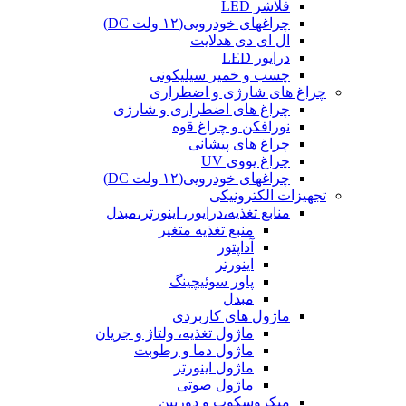
فلاشر LED
چراغهای خودرویی(۱۲ ولت DC)
ال ای دی هدلایت
درایور LED
چسب و خمیر سیلیکونی
چراغ های شارژی و اضطراری
چراغ های اضطراری و شارژی
نورافکن و چراغ قوه
چراغ های پیشانی
چراغ یووی UV
چراغهای خودرویی(۱۲ ولت DC)
تجهیزات الکترونیکی
منابع تغذیه،درایور، اینورتر،مبدل
منبع تغذیه متغیر
آداپتور
اینورتر
پاور سوئیچینگ
مبدل
ماژول های کاربردی
ماژول تغذیه، ولتاژ و جریان
ماژول دما و رطوبت
ماژول اینورتر
ماژول صوتی
میکروسکوپ و دوربین