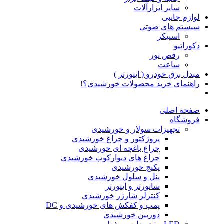
سایر ابزارآلات
لوازم جانبی
سیستم های صوتی
اسپیکر
دکوراتیو
رقص نور
ساعت
مبدل برق خودرو ( اینورتر )
راهنمای خرید محصولات خورشیدی؟!
صفحه اصلی
فروشگاه
تجهیزات سولار و خورشیدی
پروژکتور و چراغ خورشیدی
چراغ باغچه ای خورشیدی
چراغ های دیوارکوب خورشیدی
پکیج خورشیدی
پنل و سلول خورشیدی
سانورتر و اینورتر
کنترلر شارژر خورشیدی
پمپ و کفکش های خورشیدی و DC
دوربین خورشیدی