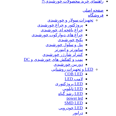
راهنمای خرید محصولات خورشیدی؟!
صفحه اصلی
فروشگاه
تجهیزات سولار و خورشیدی
پروژکتور و چراغ خورشیدی
چراغ باغچه ای خورشیدی
چراغ های دیوارکوب خورشیدی
پکیج خورشیدی
پنل و سلول خورشیدی
سانورتر و اینورتر
کنترلر شارژر خورشیدی
پمپ و کفکش های خورشیدی و DC
دوربین خورشیدی
LED و تجهیزات روشنایی
COB LED
لامپ LED
LED پروژکتوری
LED تابلویی
LED رشد گیاه
power led
SMD LED
LED خودرویی
درایور