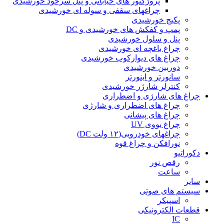
پروژکتور های خیابانی و پنل سرخود خورشیدی
چراغهای سقفی و سوله ای خورشیدی
پکیج خورشیدی
پمپ و کفکش های خورشیدی و DC
پنل و سلول خورشیدی
چراغ باغچه ای خورشیدی
چراغ های دیوارکوب خورشیدی
دوربین خورشیدی
سانورتر و اینورتر
کنترلر شارژر خورشیدی
چراغ های شارژی و اضطراری
چراغ های اضطراری و شارژی
چراغ های پیشانی
چراغ یووی UV
چراغهای خودرویی(۱۲ ولت DC)
نورافکن و چراغ قوه
دکوراتیو
رقص نور
ساعت
سایر
سیستم های صوتی
اسپیکر
قطعات الکترونیکی
IC