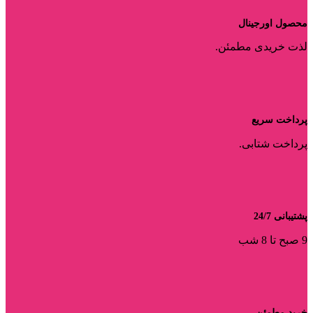
محصول اورجینال
لذت خریدی مطمئن.
پرداخت سریع
پرداخت شتابی.
پشتیبانی 24/7
9 صبح تا 8 شب
خرید مطمئن