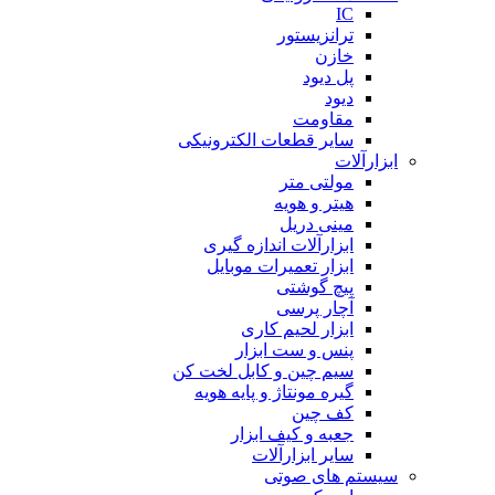
IC
ترانزیستور
خازن
پل دیود
دیود
مقاومت
سایر قطعات الکترونیکی
ابزارآلات
مولتی متر
هیتر و هویه
مینی دریل
ابزارآلات اندازه گیری
ابزار تعمیرات موبایل
پیچ گوشتی
آچار پرسی
ابزار لحیم کاری
پنس و ست ابزار
سیم چین و کابل لخت کن
گیره مونتاژ و پایه هویه
کف چین
جعبه و کیف ابزار
سایر ابزارآلات
سیستم های صوتی