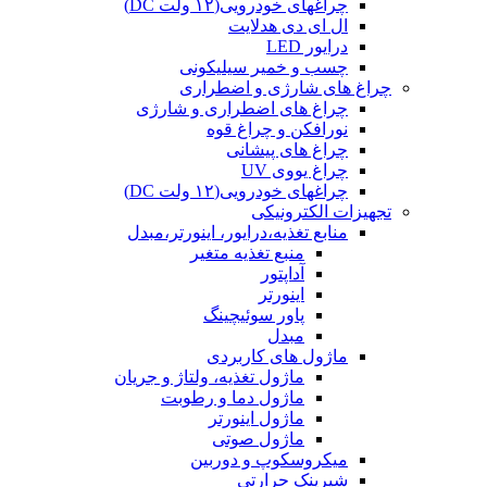
چراغهای خودرویی(۱۲ ولت DC)
ال ای دی هدلایت
درایور LED
چسب و خمیر سیلیکونی
چراغ های شارژی و اضطراری
چراغ های اضطراری و شارژی
نورافکن و چراغ قوه
چراغ های پیشانی
چراغ یووی UV
چراغهای خودرویی(۱۲ ولت DC)
تجهیزات الکترونیکی
منابع تغذیه،درایور، اینورتر،مبدل
منبع تغذیه متغیر
آداپتور
اینورتر
پاور سوئیچینگ
مبدل
ماژول های کاربردی
ماژول تغذیه، ولتاژ و جریان
ماژول دما و رطوبت
ماژول اینورتر
ماژول صوتی
میکروسکوپ و دوربین
شیرینک حرارتی