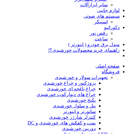
سایر ابزارآلات
لوازم جانبی
سیستم های صوتی
اسپیکر
دکوراتیو
رقص نور
ساعت
مبدل برق خودرو ( اینورتر )
راهنمای خرید محصولات خورشیدی؟!
صفحه اصلی
فروشگاه
تجهیزات سولار و خورشیدی
پروژکتور و چراغ خورشیدی
چراغ باغچه ای خورشیدی
چراغ های دیوارکوب خورشیدی
پکیج خورشیدی
پنل و سلول خورشیدی
سانورتر و اینورتر
کنترلر شارژر خورشیدی
پمپ و کفکش های خورشیدی و DC
دوربین خورشیدی