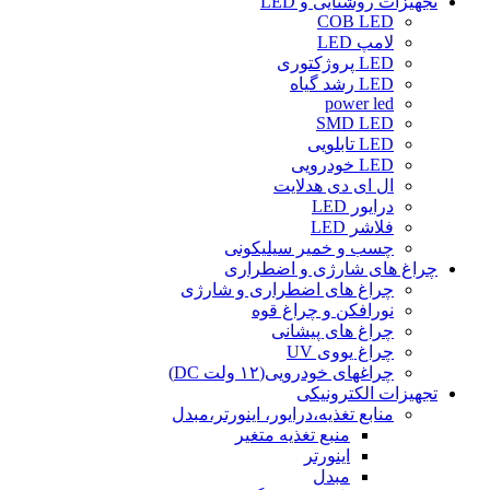
تجهیزات روشنایی و LED
COB LED
لامپ LED
LED پروژکتوری
LED رشد گیاه
power led
SMD LED
LED تابلویی
LED خودرویی
ال ای دی هدلایت
درایور LED
فلاشر LED
چسب و خمیر سیلیکونی
چراغ های شارژی و اضطراری
چراغ های اضطراری و شارژی
نورافکن و چراغ قوه
چراغ های پیشانی
چراغ یووی UV
چراغهای خودرویی(۱۲ ولت DC)
تجهیزات الکترونیکی
منابع تغذیه،درایور، اینورتر،مبدل
منبع تغذیه متغیر
اینورتر
مبدل