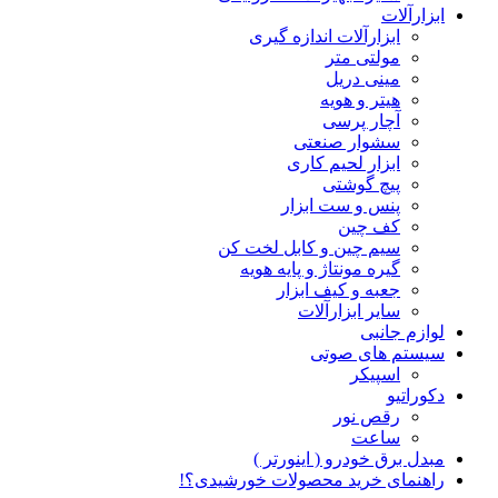
ابزارآلات
ابزارآلات اندازه گیری
مولتی متر
مینی دریل
هیتر و هویه
آچار پرسی
سشوار صنعتی
ابزار لحیم کاری
پیچ گوشتی
پنس و ست ابزار
کف چین
سیم چین و کابل لخت کن
گیره مونتاژ و پایه هویه
جعبه و کیف ابزار
سایر ابزارآلات
لوازم جانبی
سیستم های صوتی
اسپیکر
دکوراتیو
رقص نور
ساعت
مبدل برق خودرو ( اینورتر )
راهنمای خرید محصولات خورشیدی؟!