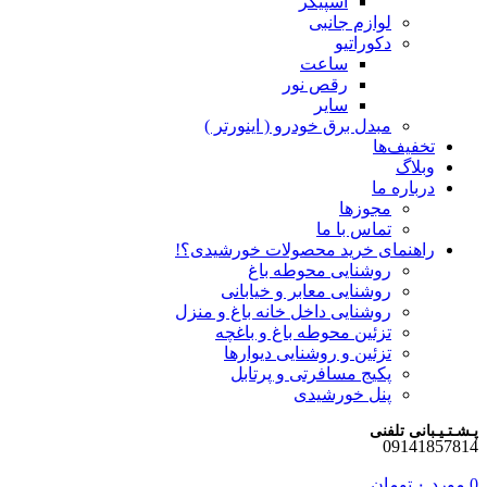
اسپیکر
لوازم جانبی
دکوراتیو
ساعت
رقص نور
سایر
مبدل برق خودرو ( اینورتر )
تخفیف‌ها
وبلاگ
درباره ما
مجوزها
تماس با ما
راهنمای خرید محصولات خورشیدی؟!
روشنایی محوطه باغ
روشنایی معابر و خیابانی
روشنایی داخل خانه باغ و منزل
تزئین محوطه باغ و باغچه
تزئین و روشنایی دیوارها
پکیج مسافرتی و پرتابل
پنل خورشیدی
پـشـتـیـبانی تلفنی
09141857814
0
مورد
۰
تومان