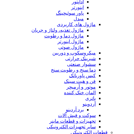
آداپتور
اینورتر
پاور سوئیچینگ
مبدل
ماژول های کاربردی
ماژول تغذیه، ولتاژ و جریان
ماژول دما و رطوبت
ماژول اینورتر
ماژول صوتی
میکروسکوپ و دوربین
شیرینک حرارتی
سشوار صنعتی
دما سنج و رطوبت سنج
کیس پاوربانک
فن و هیت سینک
موتور و آرمیچر
المان خنک کننده
باتری
آردوینو
برد آردینو
سوکت و فیش آلات
تجهیزات و قطعات ماینر
سایر تجهیزات الکترونیکی
قطعات الکترونیکی