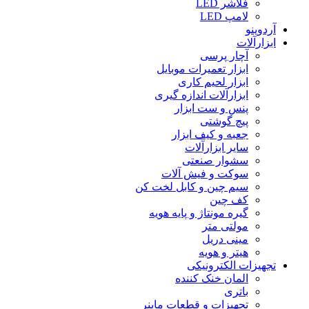
فلاشر LED
لامپ LED
آردوینو
ابزارآلات
آچار پرسی
ابزار تعمیرات موبایل
ابزار لحیم کاری
ابزارآلات اندازه گیری
پنس و ست ابزار
پیچ گوشتی
جعبه و کیف ابزار
سایر ابزارآلات
سشوار صنعتی
سوکت و فیش آلات
سیم چین و کابل لخت کن
کف چین
گیره مونتاژ و پایه هویه
مولتی متر
مینی دریل
هیتر و هویه
تجهیزات الکترونیکی
المان خنک کننده
باتری
تجهیزات و قطعات ماینر