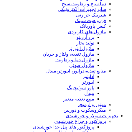
دما سنج و رطوبت سنج
سایر تجهیزات الکترونیکی
شیرینک حرارتی
فن و هیت سینک
کیس پاوربانک
ماژول های کاربردی
برد آردینو
تولید بخار
ماژول اینورتر
ماژول تغذیه، ولتاژ و جریان
ماژول دما و رطوبت
ماژول صوتی
منابع تغذیه،درایور، اینورتر،مبدل
آداپتور
اینورتر
پاور سوئیچینگ
مبدل
منبع تغذیه متغیر
موتور و آرمیچر
میکروسکوپ و دوربین
تجهیزات سولار و خورشیدی
پروژکتور و چراغ خورشیدی
پروژکتور های پنل جدا خورشیدی