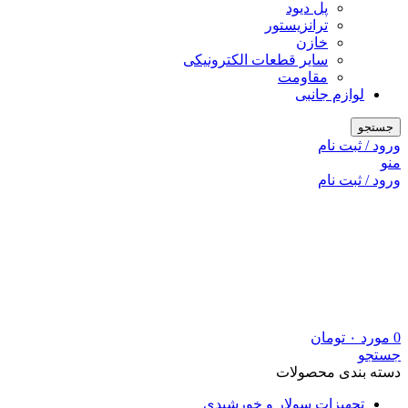
پل دیود
ترانزیستور
خازن
سایر قطعات الکترونیکی
مقاومت
لوازم جانبی
جستجو
ورود / ثبت نام
منو
ورود / ثبت نام
0
مورد
۰
تومان
جستجو
دسته بندی محصولات
تجهیزات سولار و خورشیدی