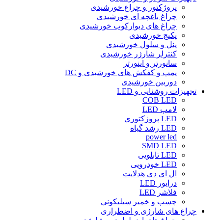
پروژکتور و چراغ خورشیدی
چراغ باغچه ای خورشیدی
چراغ های دیوارکوب خورشیدی
پکیج خورشیدی
پنل و سلول خورشیدی
کنترلر شارژر خورشیدی
سانورتر و اینورتر
پمپ و کفکش های خورشیدی و DC
دوربین خورشیدی
تجهیزات روشنایی و LED
COB LED
لامپ LED
LED پروژکتوری
LED رشد گیاه
power led
SMD LED
LED تابلویی
LED خودرویی
ال ای دی هدلایت
درایور LED
فلاشر LED
چسب و خمیر سیلیکونی
چراغ های شارژی و اضطراری