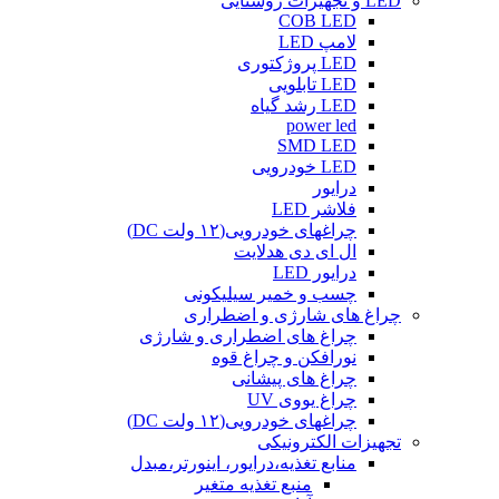
LED و تجهیزات روشنایی
COB LED
لامپ LED
LED پروژکتوری
LED تابلویی
LED رشد گیاه
power led
SMD LED
LED خودرویی
درایور
فلاشر LED
چراغهای خودرویی(۱۲ ولت DC)
ال ای دی هدلایت
درایور LED
چسب و خمیر سیلیکونی
چراغ های شارژی و اضطراری
چراغ های اضطراری و شارژی
نورافکن و چراغ قوه
چراغ های پیشانی
چراغ یووی UV
چراغهای خودرویی(۱۲ ولت DC)
تجهیزات الکترونیکی
منابع تغذیه،درایور، اینورتر،مبدل
منبع تغذیه متغیر