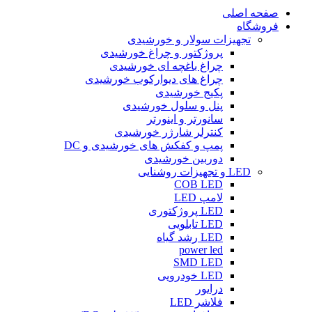
صفحه اصلی
فروشگاه
تجهیزات سولار و خورشیدی
پروژکتور و چراغ خورشیدی
چراغ باغچه ای خورشیدی
چراغ های دیوارکوب خورشیدی
پکیج خورشیدی
پنل و سلول خورشیدی
سانورتر و اینورتر
کنترلر شارژر خورشیدی
پمپ و کفکش های خورشیدی و DC
دوربین خورشیدی
LED و تجهیزات روشنایی
COB LED
لامپ LED
LED پروژکتوری
LED تابلویی
LED رشد گیاه
power led
SMD LED
LED خودرویی
درایور
فلاشر LED