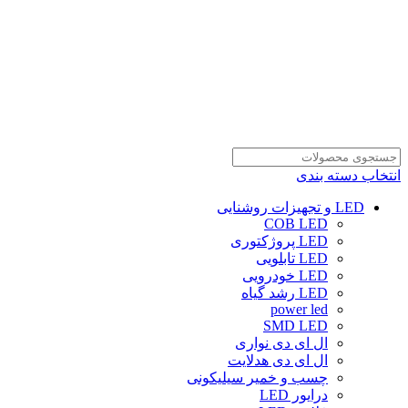
انتخاب دسته بندی
LED و تجهیزات روشنایی
COB LED
LED پروژکتوری
LED تابلویی
LED خودرویی
LED رشد گیاه
power led
SMD LED
ال ای دی نواری
ال ای دی هدلایت
چسب و خمیر سیلیکونی
درایور LED