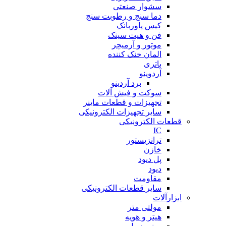
سشوار صنعتی
دما سنج و رطوبت سنج
کیس پاوربانک
فن و هیت سینک
موتور و آرمیچر
المان خنک کننده
باتری
آردوینو
برد آردینو
سوکت و فیش آلات
تجهیزات و قطعات ماینر
سایر تجهیزات الکترونیکی
قطعات الکترونیکی
IC
ترانزیستور
خازن
پل دیود
دیود
مقاومت
سایر قطعات الکترونیکی
ابزارآلات
مولتی متر
هیتر و هویه