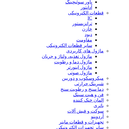
پاور سوئیچینگ
آداپتور
قطعات الکترونیکی
IC
ترانزیستور
خازن
دیود
مقاومت
سایر قطعات الکترونیکی
ماژول های کاربردی
ماژول تغذیه، ولتاژ و جریان
ماژول دما و رطوبت
ماژول اینورتر
ماژول صوتی
میکروسکوپ و دوربین
شیرینک حرارتی
دما سنج و رطوبت سنج
فن و هیت سینک
المان خنک کننده
باتری
سوکت و فیش آلات
آردوینو
تجهیزات و قطعات ماینر
سایر تجهیزات الکترونیکی