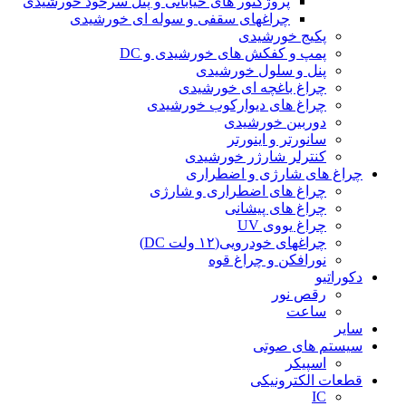
پروژکتور های خیابانی و پنل سرخود خورشیدی
چراغهای سقفی و سوله ای خورشیدی
پکیج خورشیدی
پمپ و کفکش های خورشیدی و DC
پنل و سلول خورشیدی
چراغ باغچه ای خورشیدی
چراغ های دیوارکوب خورشیدی
دوربین خورشیدی
سانورتر و اینورتر
کنترلر شارژر خورشیدی
چراغ های شارژی و اضطراری
چراغ های اضطراری و شارژی
چراغ های پیشانی
چراغ یووی UV
چراغهای خودرویی(۱۲ ولت DC)
نورافکن و چراغ قوه
دکوراتیو
رقص نور
ساعت
سایر
سیستم های صوتی
اسپیکر
قطعات الکترونیکی
IC