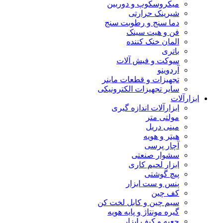
میکروسکوپ و دوربین
شیرینک حرارتی
دما سنج و رطوبت سنج
فن و هیت سینک
المان خنک کننده
باتری
سوکت و فیش آلات
آردوینو
تجهیزات و قطعات ماینر
سایر تجهیزات الکترونیکی
ابزارآلات
ابزارآلات اندازه گیری
مولتی متر
مینی دریل
هیتر و هویه
آچار پرسی
سشوار صنعتی
ابزار لحیم کاری
پیچ گوشتی
پنس و ست ابزار
کف چین
سیم چین و کابل لخت کن
گیره مونتاژ و پایه هویه
جعبه و کیف ابزار