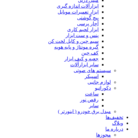
مینی دریل
ابزارآلات اندازه گیری
ابزار تعمیرات موبایل
پیچ گوشتی
آچار پرسی
ابزار لحیم کاری
پنس و ست ابزار
سیم چین و کابل لخت کن
گیره مونتاژ و پایه هویه
کف چین
جعبه و کیف ابزار
سایر ابزارآلات
سیستم های صوتی
اسپیکر
لوازم جانبی
دکوراتیو
ساعت
رقص نور
سایر
مبدل برق خودرو ( اینورتر )
تخفیف‌ها
وبلاگ
درباره ما
مجوزها