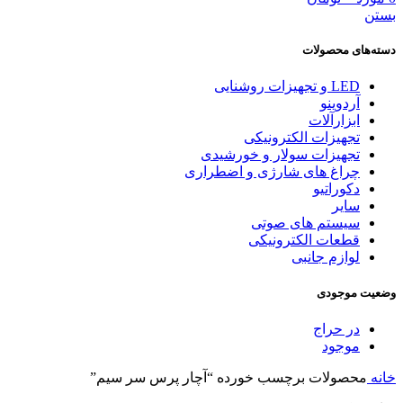
بستن
دسته‌های محصولات
LED و تجهیزات روشنایی
آردوینو
ابزارآلات
تجهیزات الکترونیکی
تجهیزات سولار و خورشیدی
چراغ های شارژی و اضطراری
دکوراتیو
سایر
سیستم های صوتی
قطعات الکترونیکی
لوازم جانبی
وضعیت موجودی
در حراج
موجود
خانه
محصولات برچسب خورده “آچار پرس سر سیم”