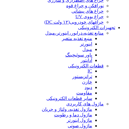
چراغ های اضطراری و شارژی
نورافکن و چراغ قوه
چراغ های پیشانی
چراغ یووی UV
چراغهای خودرویی(۱۲ ولت DC)
تجهیزات الکترونیکی
منابع تغذیه،درایور، اینورتر،مبدل
منبع تغذیه متغیر
اینورتر
مبدل
پاور سوئیچینگ
آداپتور
قطعات الکترونیکی
IC
ترانزیستور
خازن
دیود
مقاومت
سایر قطعات الکترونیکی
ماژول های کاربردی
ماژول تغذیه، ولتاژ و جریان
ماژول دما و رطوبت
ماژول اینورتر
ماژول صوتی