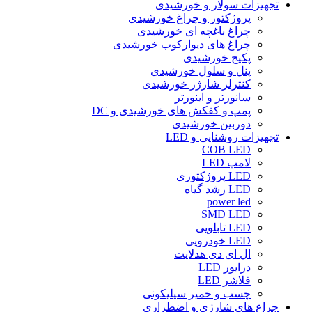
تجهیزات سولار و خورشیدی
پروژکتور و چراغ خورشیدی
چراغ باغچه ای خورشیدی
چراغ های دیوارکوب خورشیدی
پکیج خورشیدی
پنل و سلول خورشیدی
کنترلر شارژر خورشیدی
سانورتر و اینورتر
پمپ و کفکش های خورشیدی و DC
دوربین خورشیدی
تجهیزات روشنایی و LED
COB LED
لامپ LED
LED پروژکتوری
LED رشد گیاه
power led
SMD LED
LED تابلویی
LED خودرویی
ال ای دی هدلایت
درایور LED
فلاشر LED
چسب و خمیر سیلیکونی
چراغ های شارژی و اضطراری