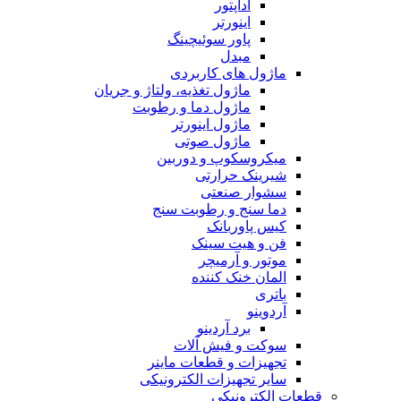
آداپتور
اینورتر
پاور سوئیچینگ
مبدل
ماژول های کاربردی
ماژول تغذیه، ولتاژ و جریان
ماژول دما و رطوبت
ماژول اینورتر
ماژول صوتی
میکروسکوپ و دوربین
شیرینک حرارتی
سشوار صنعتی
دما سنج و رطوبت سنج
کیس پاوربانک
فن و هیت سینک
موتور و آرمیچر
المان خنک کننده
باتری
آردوینو
برد آردینو
سوکت و فیش آلات
تجهیزات و قطعات ماینر
سایر تجهیزات الکترونیکی
قطعات الکترونیکی