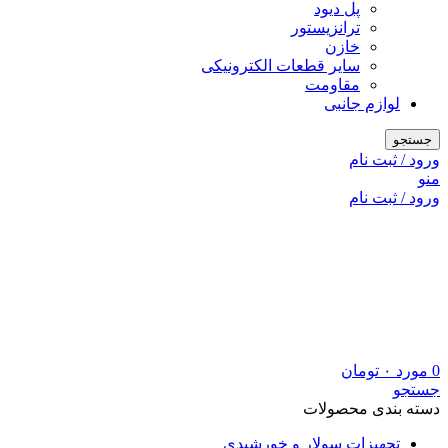
پل دیود
ترانزیستور
خازن
سایر قطعات الکترونیکی
مقاومت
لوازم جانبی
جستجو
ورود / ثبت نام
منو
ورود / ثبت نام
0
مورد
۰
تومان
جستجو
دسته بندی محصولات
تجهیزات سولار و خورشیدی