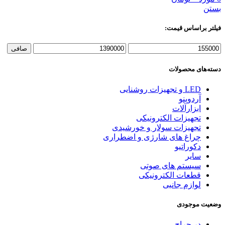
بستن
فیلتر براساس قیمت:
حداقل
حداكثر
صافی
قیمت
قيمت
دسته‌های محصولات
LED و تجهیزات روشنایی
آردوینو
ابزارآلات
تجهیزات الکترونیکی
تجهیزات سولار و خورشیدی
چراغ های شارژی و اضطراری
دکوراتیو
سایر
سیستم های صوتی
قطعات الکترونیکی
لوازم جانبی
وضعیت موجودی
در حراج