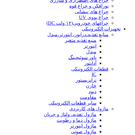
چراغ های اضطراری و شارژی
نورافکن و چراغ قوه
چراغ های پیشانی
چراغ یووی UV
چراغهای خودرویی(۱۲ ولت DC)
تجهیزات الکترونیکی
منابع تغذیه،درایور، اینورتر،مبدل
منبع تغذیه متغیر
اینورتر
مبدل
پاور سوئیچینگ
آداپتور
قطعات الکترونیکی
IC
ترانزیستور
خازن
دیود
مقاومت
سایر قطعات الکترونیکی
ماژول های کاربردی
ماژول تغذیه، ولتاژ و جریان
ماژول دما و رطوبت
ماژول اینورتر
ماژول صوتی