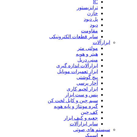
IC
ترانزیستور
خازن
پل دیود
دیود
مقاومت
سایر قطعات الکترونیکی
ابزارآلات
مولتی متر
هیتر و هویه
مینی دریل
ابزارآلات اندازه گیری
ابزار تعمیرات موبایل
پیچ گوشتی
آچار پرسی
ابزار لحیم کاری
پنس و ست ابزار
سیم چین و کابل لخت کن
گیره مونتاژ و پایه هویه
کف چین
جعبه و کیف ابزار
سایر ابزارآلات
سیستم های صوتی
اسپیکر