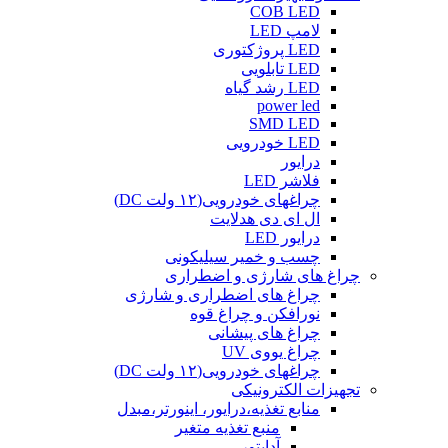
COB LED
لامپ LED
LED پروژکتوری
LED تابلویی
LED رشد گیاه
power led
SMD LED
LED خودرویی
درایور
فلاشر LED
چراغهای خودرویی(۱۲ ولت DC)
ال ای دی هدلایت
درایور LED
چسب و خمیر سیلیکونی
چراغ های شارژی و اضطراری
چراغ های اضطراری و شارژی
نورافکن و چراغ قوه
چراغ های پیشانی
چراغ یووی UV
چراغهای خودرویی(۱۲ ولت DC)
تجهیزات الکترونیکی
منابع تغذیه،درایور، اینورتر،مبدل
منبع تغذیه متغیر
آداپتور