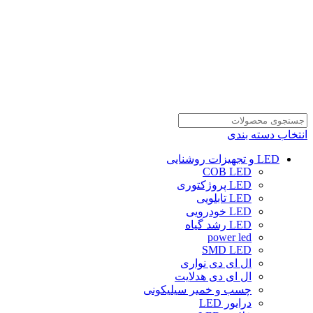
انتخاب دسته بندی
LED و تجهیزات روشنایی
COB LED
LED پروژکتوری
LED تابلویی
LED خودرویی
LED رشد گیاه
power led
SMD LED
ال ای دی نواری
ال ای دی هدلایت
چسب و خمیر سیلیکونی
درایور LED