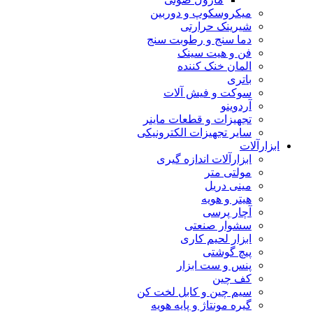
میکروسکوپ و دوربین
شیرینک حرارتی
دما سنج و رطوبت سنج
فن و هیت سینک
المان خنک کننده
باتری
سوکت و فیش آلات
آردوینو
تجهیزات و قطعات ماینر
سایر تجهیزات الکترونیکی
ابزارآلات
ابزارآلات اندازه گیری
مولتی متر
مینی دریل
هیتر و هویه
آچار پرسی
سشوار صنعتی
ابزار لحیم کاری
پیچ گوشتی
پنس و ست ابزار
کف چین
سیم چین و کابل لخت کن
گیره مونتاژ و پایه هویه