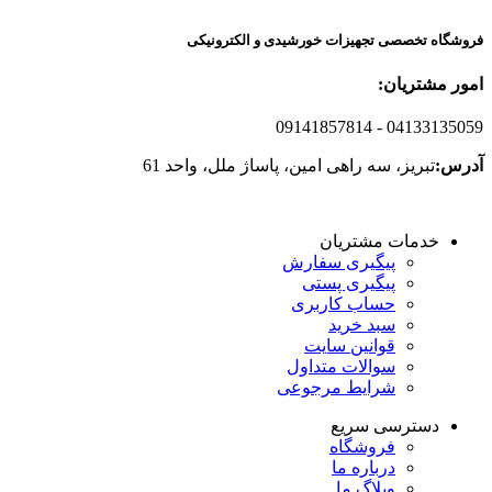
فروشگاه تخصصی تجهیزات خورشیدی و الکترونیکی
امور مشتریان:
09141857814
- 04133135059
آدرس:
تبریز، سه راهی امین، پاساژ ملل، واحد 61
خدمات مشتریان
پیگیری سفارش
پیگیری پستی
حساب کاربری
سبد خرید
قوانین سایت
سوالات متداول
شرایط مرجوعی
دسترسی سریع
فروشگاه
درباره ما
وبلاگ ما