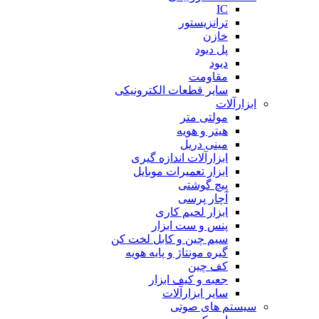
IC
ترانزیستور
خازن
پل دیود
دیود
مقاومت
سایر قطعات الکترونیکی
ابزارآلات
مولتی متر
هیتر و هویه
مینی دریل
ابزارآلات اندازه گیری
ابزار تعمیرات موبایل
پیچ گوشتی
آچار پرسی
ابزار لحیم کاری
پنس و ست ابزار
سیم چین و کابل لخت کن
گیره مونتاژ و پایه هویه
کف چین
جعبه و کیف ابزار
سایر ابزارآلات
سیستم های صوتی