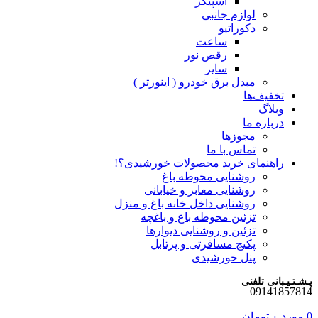
اسپیکر
لوازم جانبی
دکوراتیو
ساعت
رقص نور
سایر
مبدل برق خودرو ( اینورتر )
تخفیف‌ها
وبلاگ
درباره ما
مجوزها
تماس با ما
راهنمای خرید محصولات خورشیدی؟!
روشنایی محوطه باغ
روشنایی معابر و خیابانی
روشنایی داخل خانه باغ و منزل
تزئین محوطه باغ و باغچه
تزئین و روشنایی دیوارها
پکیج مسافرتی و پرتابل
پنل خورشیدی
پـشـتـیـبانی تلفنی
09141857814
0
مورد
۰
تومان