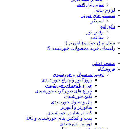
سایر ابزارآلات
لوازم جانبی
سیستم های صوتی
اسپیکر
دکوراتیو
رقص نور
ساعت
مبدل برق خودرو ( اینورتر )
راهنمای خرید محصولات خورشیدی؟!
صفحه اصلی
فروشگاه
تجهیزات سولار و خورشیدی
پروژکتور و چراغ خورشیدی
چراغ باغچه ای خورشیدی
چراغ های دیوارکوب خورشیدی
پکیج خورشیدی
پنل و سلول خورشیدی
سانورتر و اینورتر
کنترلر شارژر خورشیدی
پمپ و کفکش های خورشیدی و DC
دوربین خورشیدی