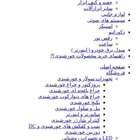
جعبه و کیف ابزار
سایر ابزارآلات
لوازم جانبی
سیستم های صوتی
اسپیکر
دکوراتیو
رقص نور
ساعت
مبدل برق خودرو ( اینورتر )
راهنمای خرید محصولات خورشیدی؟!
صفحه اصلی
فروشگاه
تجهیزات سولار و خورشیدی
پروژکتور و چراغ خورشیدی
چراغ باغچه ای خورشیدی
چراغ های دیوارکوب خورشیدی
پکیج خورشیدی
پنل و سلول خورشیدی
سانورتر و اینورتر
کنترلر شارژر خورشیدی
پمپ و کفکش های خورشیدی و DC
دوربین خورشیدی
LED و تجهیزات روشنایی