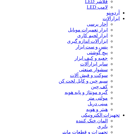
فلاشر LED
لامپ LED
آردوینو
ابزارآلات
آچار پرسی
ابزار تعمیرات موبایل
ابزار لحیم کاری
ابزارآلات اندازه گیری
پنس و ست ابزار
پیچ گوشتی
جعبه و کیف ابزار
سایر ابزارآلات
سشوار صنعتی
سوکت و فیش آلات
سیم چین و کابل لخت کن
کف چین
گیره مونتاژ و پایه هویه
مولتی متر
مینی دریل
هیتر و هویه
تجهیزات الکترونیکی
المان خنک کننده
باتری
تجهیزات و قطعات ماینر