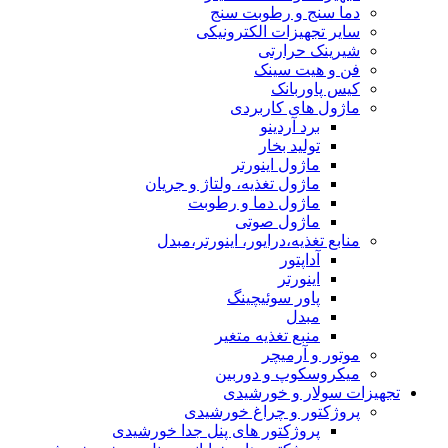
دما سنج و رطوبت سنج
سایر تجهیزات الکترونیکی
شیرینک حرارتی
فن و هیت سینک
کیس پاوربانک
ماژول های کاربردی
برد آردینو
تولید بخار
ماژول اینورتر
ماژول تغذیه، ولتاژ و جریان
ماژول دما و رطوبت
ماژول صوتی
منابع تغذیه،درایور، اینورتر،مبدل
آداپتور
اینورتر
پاور سوئیچینگ
مبدل
منبع تغذیه متغیر
موتور و آرمیچر
میکروسکوپ و دوربین
تجهیزات سولار و خورشیدی
پروژکتور و چراغ خورشیدی
پروژکتور های پنل جدا خورشیدی