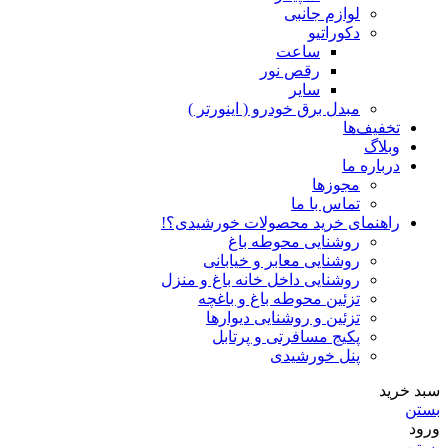
لوازم جانبی
دکوراتیو
ساعت
رقص نور
سایر
مبدل برق خودرو ( اینورتر )
تخفیف‌ها
وبلاگ
درباره ما
مجوزها
تماس با ما
راهنمای خرید محصولات خورشیدی؟!
روشنایی محوطه باغ
روشنایی معابر و خیابانی
روشنایی داخل خانه باغ و منزل
تزئین محوطه باغ و باغچه
تزئین و روشنایی دیوارها
پکیج مسافرتی و پرتابل
پنل خورشیدی
سبد خرید
بستن
ورود
بستن