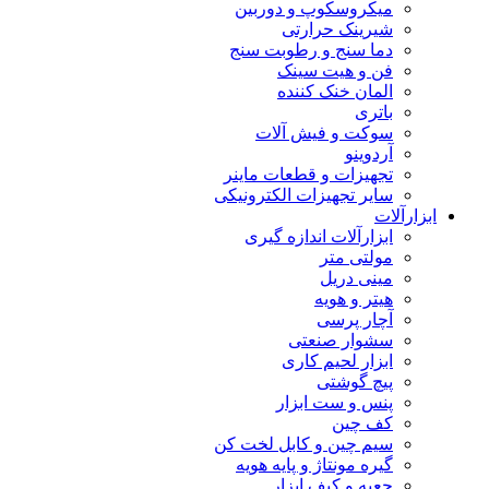
میکروسکوپ و دوربین
شیرینک حرارتی
دما سنج و رطوبت سنج
فن و هیت سینک
المان خنک کننده
باتری
سوکت و فیش آلات
آردوینو
تجهیزات و قطعات ماینر
سایر تجهیزات الکترونیکی
ابزارآلات
ابزارآلات اندازه گیری
مولتی متر
مینی دریل
هیتر و هویه
آچار پرسی
سشوار صنعتی
ابزار لحیم کاری
پیچ گوشتی
پنس و ست ابزار
کف چین
سیم چین و کابل لخت کن
گیره مونتاژ و پایه هویه
جعبه و کیف ابزار