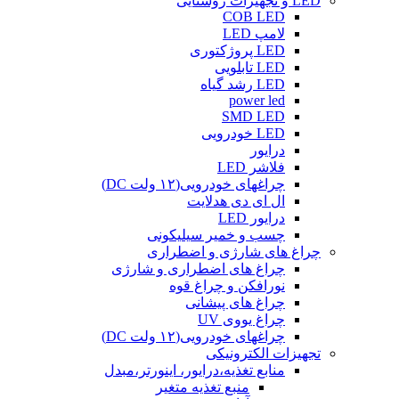
LED و تجهیزات روشنایی
COB LED
لامپ LED
LED پروژکتوری
LED تابلویی
LED رشد گیاه
power led
SMD LED
LED خودرویی
درایور
فلاشر LED
چراغهای خودرویی(۱۲ ولت DC)
ال ای دی هدلایت
درایور LED
چسب و خمیر سیلیکونی
چراغ های شارژی و اضطراری
چراغ های اضطراری و شارژی
نورافکن و چراغ قوه
چراغ های پیشانی
چراغ یووی UV
چراغهای خودرویی(۱۲ ولت DC)
تجهیزات الکترونیکی
منابع تغذیه،درایور، اینورتر،مبدل
منبع تغذیه متغیر