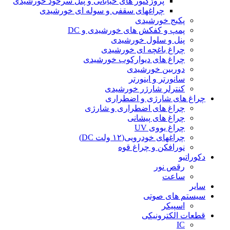
پروژکتور های خیابانی و پنل سرخود خورشیدی
چراغهای سقفی و سوله ای خورشیدی
پکیج خورشیدی
پمپ و کفکش های خورشیدی و DC
پنل و سلول خورشیدی
چراغ باغچه ای خورشیدی
چراغ های دیوارکوب خورشیدی
دوربین خورشیدی
سانورتر و اینورتر
کنترلر شارژر خورشیدی
چراغ های شارژی و اضطراری
چراغ های اضطراری و شارژی
چراغ های پیشانی
چراغ یووی UV
چراغهای خودرویی(۱۲ ولت DC)
نورافکن و چراغ قوه
دکوراتیو
رقص نور
ساعت
سایر
سیستم های صوتی
اسپیکر
قطعات الکترونیکی
IC