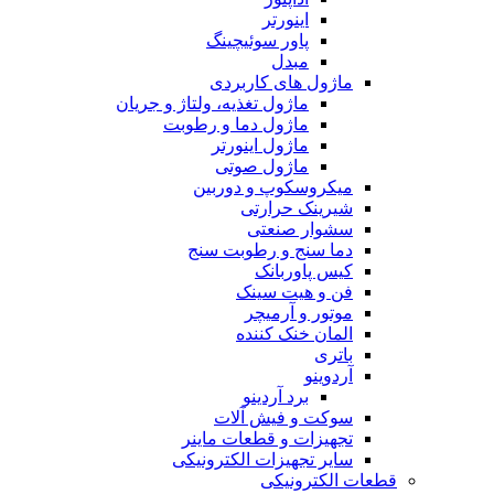
اینورتر
پاور سوئیچینگ
مبدل
ماژول های کاربردی
ماژول تغذیه، ولتاژ و جریان
ماژول دما و رطوبت
ماژول اینورتر
ماژول صوتی
میکروسکوپ و دوربین
شیرینک حرارتی
سشوار صنعتی
دما سنج و رطوبت سنج
کیس پاوربانک
فن و هیت سینک
موتور و آرمیچر
المان خنک کننده
باتری
آردوینو
برد آردینو
سوکت و فیش آلات
تجهیزات و قطعات ماینر
سایر تجهیزات الکترونیکی
قطعات الکترونیکی