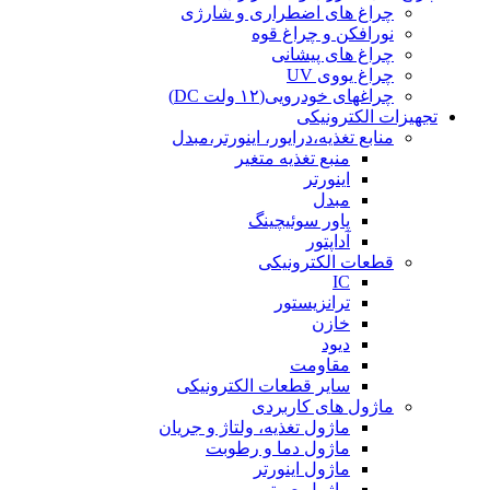
چراغ های اضطراری و شارژی
نورافکن و چراغ قوه
چراغ های پیشانی
چراغ یووی UV
چراغهای خودرویی(۱۲ ولت DC)
تجهیزات الکترونیکی
منابع تغذیه،درایور، اینورتر،مبدل
منبع تغذیه متغیر
اینورتر
مبدل
پاور سوئیچینگ
آداپتور
قطعات الکترونیکی
IC
ترانزیستور
خازن
دیود
مقاومت
سایر قطعات الکترونیکی
ماژول های کاربردی
ماژول تغذیه، ولتاژ و جریان
ماژول دما و رطوبت
ماژول اینورتر
ماژول صوتی