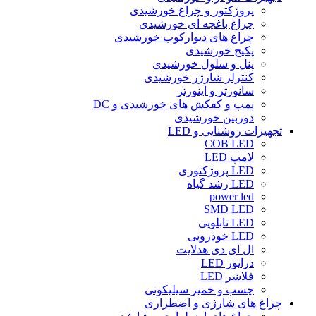
پروژکتور و چراغ خورشیدی
چراغ باغچه ای خورشیدی
چراغ های دیوارکوب خورشیدی
پکیج خورشیدی
پنل و سلول خورشیدی
کنترلر شارژر خورشیدی
سانورتر و اینورتر
پمپ و کفکش های خورشیدی و DC
دوربین خورشیدی
تجهیزات روشنایی و LED
COB LED
لامپ LED
LED پروژکتوری
LED رشد گیاه
power led
SMD LED
LED تابلویی
LED خودرویی
ال ای دی هدلایت
درایور LED
فلاشر LED
چسب و خمیر سیلیکونی
چراغ های شارژی و اضطراری