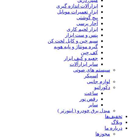
مینی دریل
ابزارآلات اندازه گیری
ابزار تعمیرات موبایل
پیچ گوشتی
آچار پرسی
ابزار لحیم کاری
پنس و ست ابزار
سیم چین و کابل لخت کن
گیره مونتاژ و پایه هویه
کف چین
جعبه و کیف ابزار
سایر ابزارآلات
سیستم های صوتی
اسپیکر
لوازم جانبی
دکوراتیو
ساعت
رقص نور
سایر
مبدل برق خودرو ( اینورتر )
تخفیف‌ها
وبلاگ
درباره ما
مجوزها