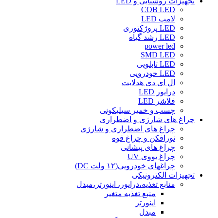
تجهیزات روشنایی و LED
COB LED
لامپ LED
LED پروژکتوری
LED رشد گیاه
power led
SMD LED
LED تابلویی
LED خودرویی
ال ای دی هدلایت
درایور LED
فلاشر LED
چسب و خمیر سیلیکونی
چراغ های شارژی و اضطراری
چراغ های اضطراری و شارژی
نورافکن و چراغ قوه
چراغ های پیشانی
چراغ یووی UV
چراغهای خودرویی(۱۲ ولت DC)
تجهیزات الکترونیکی
منابع تغذیه،درایور، اینورتر،مبدل
منبع تغذیه متغیر
اینورتر
مبدل