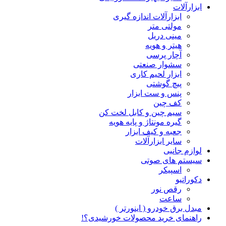
ابزارآلات
ابزارآلات اندازه گیری
مولتی متر
مینی دریل
هیتر و هویه
آچار پرسی
سشوار صنعتی
ابزار لحیم کاری
پیچ گوشتی
پنس و ست ابزار
کف چین
سیم چین و کابل لخت کن
گیره مونتاژ و پایه هویه
جعبه و کیف ابزار
سایر ابزارآلات
لوازم جانبی
سیستم های صوتی
اسپیکر
دکوراتیو
رقص نور
ساعت
مبدل برق خودرو ( اینورتر )
راهنمای خرید محصولات خورشیدی؟!