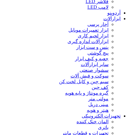
فلاشر LED
لامپ LED
آردوینو
ابزارآلات
آچار پرسی
ابزار تعمیرات موبایل
ابزار لحیم کاری
ابزارآلات اندازه گیری
پنس و ست ابزار
پیچ گوشتی
جعبه و کیف ابزار
سایر ابزارآلات
سشوار صنعتی
سوکت و فیش آلات
سیم چین و کابل لخت کن
کف چین
گیره مونتاژ و پایه هویه
مولتی متر
مینی دریل
هیتر و هویه
تجهیزات الکترونیکی
المان خنک کننده
باتری
تجهیزات و قطعات ماینر