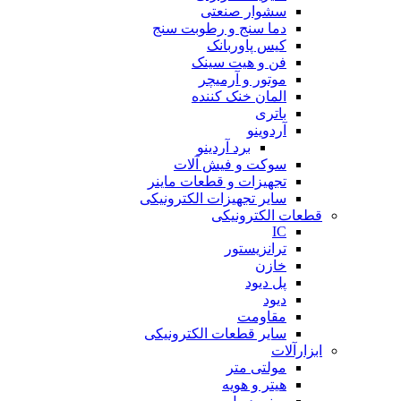
سشوار صنعتی
دما سنج و رطوبت سنج
کیس پاوربانک
فن و هیت سینک
موتور و آرمیچر
المان خنک کننده
باتری
آردوینو
برد آردینو
سوکت و فیش آلات
تجهیزات و قطعات ماینر
سایر تجهیزات الکترونیکی
قطعات الکترونیکی
IC
ترانزیستور
خازن
پل دیود
دیود
مقاومت
سایر قطعات الکترونیکی
ابزارآلات
مولتی متر
هیتر و هویه