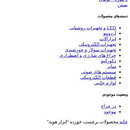
بستن
دسته‌های محصولات
LED و تجهیزات روشنایی
آردوینو
ابزارآلات
تجهیزات الکترونیکی
تجهیزات سولار و خورشیدی
چراغ های شارژی و اضطراری
دکوراتیو
سایر
سیستم های صوتی
قطعات الکترونیکی
لوازم جانبی
وضعیت موجودی
در حراج
موجود
خانه
محصولات برچسب خورده “ابزار هویه”