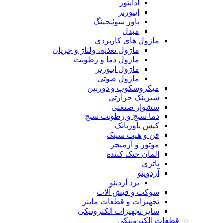
آداپتور
اینورتر
پاور سوئیچینگ
مبدل
ماژول های کاربردی
ماژول تغذیه، ولتاژ و جریان
ماژول دما و رطوبت
ماژول اینورتر
ماژول صوتی
میکروسکوپ و دوربین
شیرینک حرارتی
سشوار صنعتی
دما سنج و رطوبت سنج
کیس پاوربانک
فن و هیت سینک
موتور و آرمیچر
المان خنک کننده
باتری
آردوینو
برد آردینو
سوکت و فیش آلات
تجهیزات و قطعات ماینر
سایر تجهیزات الکترونیکی
قطعات الکترونیکی