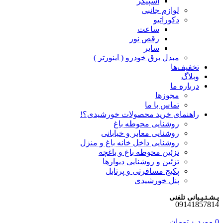
اسپیکر
لوازم جانبی
دکوراتیو
ساعت
رقص نور
سایر
مبدل برق خودرو ( اینورتر )
تخفیف‌ها
وبلاگ
درباره ما
مجوزها
تماس با ما
راهنمای خرید محصولات خورشیدی؟!
روشنایی محوطه باغ
روشنایی معابر و خیابانی
روشنایی داخل خانه باغ و منزل
تزئین محوطه باغ و باغچه
تزئین و روشنایی دیوارها
پکیج مسافرتی و پرتابل
پنل خورشیدی
پـشـتـیـبانی تلفنی
09141857814
0
مورد
۰
تومان