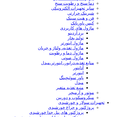
دما سنج و رطوبت سنج
سایر تجهیزات الکترونیکی
شیرینک حرارتی
فن و هیت سینک
کیس پاوربانک
ماژول های کاربردی
برد آردینو
تولید بخار
ماژول اینورتر
ماژول تغذیه، ولتاژ و جریان
ماژول دما و رطوبت
ماژول صوتی
منابع تغذیه،درایور، اینورتر،مبدل
آداپتور
اینورتر
پاور سوئیچینگ
مبدل
منبع تغذیه متغیر
موتور و آرمیچر
میکروسکوپ و دوربین
تجهیزات سولار و خورشیدی
پروژکتور و چراغ خورشیدی
پروژکتور های پنل جدا خورشیدی