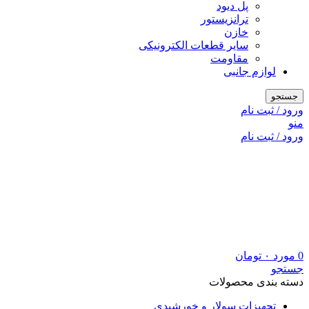
پل دیود
ترانزیستور
خازن
سایر قطعات الکترونیکی
مقاومت
لوازم جانبی
جستجو
ورود / ثبت نام
منو
ورود / ثبت نام
0
مورد
۰
تومان
جستجو
دسته بندی محصولات
تجهیزات سولار و خورشیدی