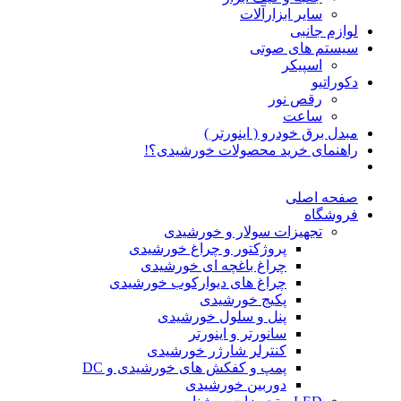
سایر ابزارآلات
لوازم جانبی
سیستم های صوتی
اسپیکر
دکوراتیو
رقص نور
ساعت
مبدل برق خودرو ( اینورتر )
راهنمای خرید محصولات خورشیدی؟!
صفحه اصلی
فروشگاه
تجهیزات سولار و خورشیدی
پروژکتور و چراغ خورشیدی
چراغ باغچه ای خورشیدی
چراغ های دیوارکوب خورشیدی
پکیج خورشیدی
پنل و سلول خورشیدی
سانورتر و اینورتر
کنترلر شارژر خورشیدی
پمپ و کفکش های خورشیدی و DC
دوربین خورشیدی