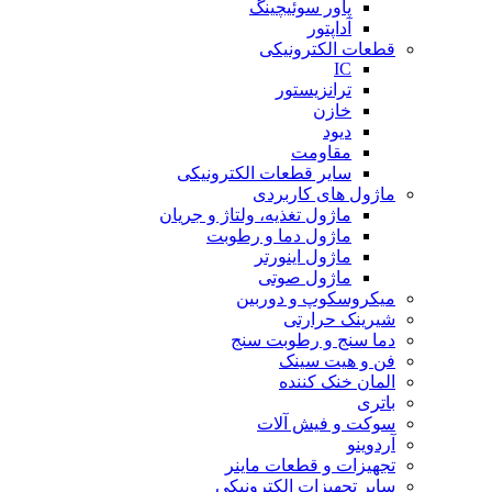
پاور سوئیچینگ
آداپتور
قطعات الکترونیکی
IC
ترانزیستور
خازن
دیود
مقاومت
سایر قطعات الکترونیکی
ماژول های کاربردی
ماژول تغذیه، ولتاژ و جریان
ماژول دما و رطوبت
ماژول اینورتر
ماژول صوتی
میکروسکوپ و دوربین
شیرینک حرارتی
دما سنج و رطوبت سنج
فن و هیت سینک
المان خنک کننده
باتری
سوکت و فیش آلات
آردوینو
تجهیزات و قطعات ماینر
سایر تجهیزات الکترونیکی