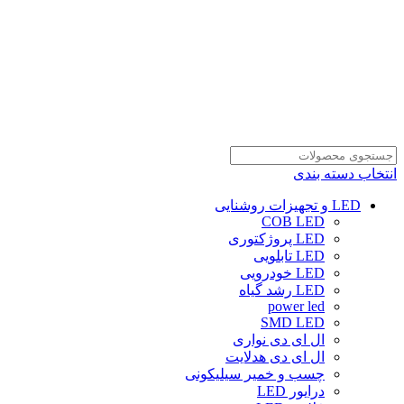
انتخاب دسته بندی
LED و تجهیزات روشنایی
COB LED
LED پروژکتوری
LED تابلویی
LED خودرویی
LED رشد گیاه
power led
SMD LED
ال ای دی نواری
ال ای دی هدلایت
چسب و خمیر سیلیکونی
درایور LED