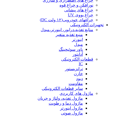
چراغ های اضطراری و شارژی
نورافکن و چراغ قوه
چراغ های پیشانی
چراغ یووی UV
چراغهای خودرویی(۱۲ ولت DC)
تجهیزات الکترونیکی
منابع تغذیه،درایور، اینورتر،مبدل
منبع تغذیه متغیر
اینورتر
مبدل
پاور سوئیچینگ
آداپتور
قطعات الکترونیکی
IC
ترانزیستور
خازن
دیود
مقاومت
سایر قطعات الکترونیکی
ماژول های کاربردی
ماژول تغذیه، ولتاژ و جریان
ماژول دما و رطوبت
ماژول اینورتر
ماژول صوتی