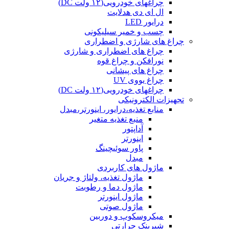
چراغهای خودرویی(۱۲ ولت DC)
ال ای دی هدلایت
درایور LED
چسب و خمیر سیلیکونی
چراغ های شارژی و اضطراری
چراغ های اضطراری و شارژی
نورافکن و چراغ قوه
چراغ های پیشانی
چراغ یووی UV
چراغهای خودرویی(۱۲ ولت DC)
تجهیزات الکترونیکی
منابع تغذیه،درایور، اینورتر،مبدل
منبع تغذیه متغیر
آداپتور
اینورتر
پاور سوئیچینگ
مبدل
ماژول های کاربردی
ماژول تغذیه، ولتاژ و جریان
ماژول دما و رطوبت
ماژول اینورتر
ماژول صوتی
میکروسکوپ و دوربین
شیرینک حرارتی