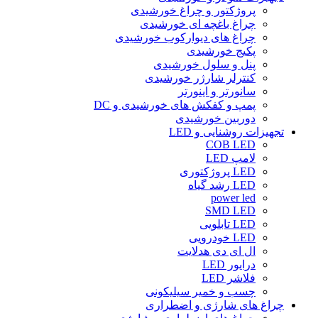
پروژکتور و چراغ خورشیدی
چراغ باغچه ای خورشیدی
چراغ های دیوارکوب خورشیدی
پکیج خورشیدی
پنل و سلول خورشیدی
کنترلر شارژر خورشیدی
سانورتر و اینورتر
پمپ و کفکش های خورشیدی و DC
دوربین خورشیدی
تجهیزات روشنایی و LED
COB LED
لامپ LED
LED پروژکتوری
LED رشد گیاه
power led
SMD LED
LED تابلویی
LED خودرویی
ال ای دی هدلایت
درایور LED
فلاشر LED
چسب و خمیر سیلیکونی
چراغ های شارژی و اضطراری