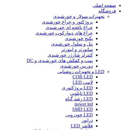
صفحه اصلی
فروشگاه
تجهیزات سولار و خورشیدی
پروژکتور و چراغ خورشیدی
چراغ باغچه ای خورشیدی
چراغ های دیوارکوب خورشیدی
پکیج خورشیدی
پنل و سلول خورشیدی
سانورتر و اینورتر
کنترلر شارژر خورشیدی
پمپ و کفکش های خورشیدی و DC
دوربین خورشیدی
LED و تجهیزات روشنایی
COB LED
لامپ LED
LED پروژکتوری
LED تابلویی
LED رشد گیاه
power led
SMD LED
LED خودرویی
درایور
فلاشر LED