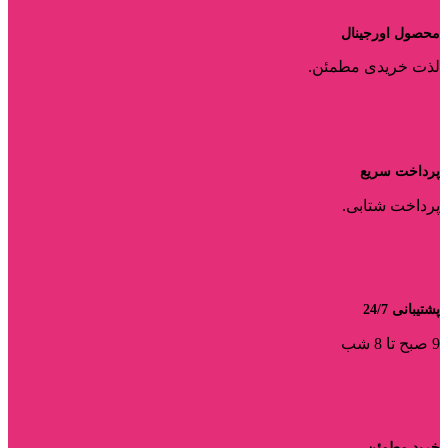
محصول اورجینال
لذت خریدی مطمئن.
پرداخت سریع
پرداخت شتابی.
پشتیبانی 24/7
9 صبح تا 8 شب
خرید مطمئن