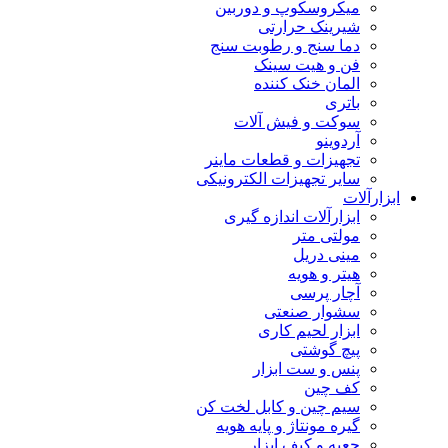
میکروسکوپ و دوربین
شیرینک حرارتی
دما سنج و رطوبت سنج
فن و هیت سینک
المان خنک کننده
باتری
سوکت و فیش آلات
آردوینو
تجهیزات و قطعات ماینر
سایر تجهیزات الکترونیکی
ابزارآلات
ابزارآلات اندازه گیری
مولتی متر
مینی دریل
هیتر و هویه
آچار پرسی
سشوار صنعتی
ابزار لحیم کاری
پیچ گوشتی
پنس و ست ابزار
کف چین
سیم چین و کابل لخت کن
گیره مونتاژ و پایه هویه
جعبه و کیف ابزار