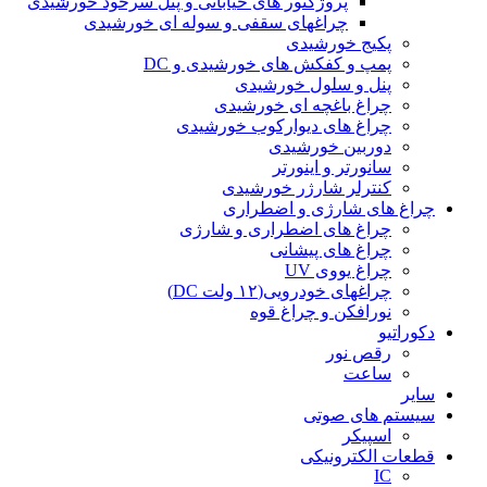
پروژکتور های خیابانی و پنل سرخود خورشیدی
چراغهای سقفی و سوله ای خورشیدی
پکیج خورشیدی
پمپ و کفکش های خورشیدی و DC
پنل و سلول خورشیدی
چراغ باغچه ای خورشیدی
چراغ های دیوارکوب خورشیدی
دوربین خورشیدی
سانورتر و اینورتر
کنترلر شارژر خورشیدی
چراغ های شارژی و اضطراری
چراغ های اضطراری و شارژی
چراغ های پیشانی
چراغ یووی UV
چراغهای خودرویی(۱۲ ولت DC)
نورافکن و چراغ قوه
دکوراتیو
رقص نور
ساعت
سایر
سیستم های صوتی
اسپیکر
قطعات الکترونیکی
IC