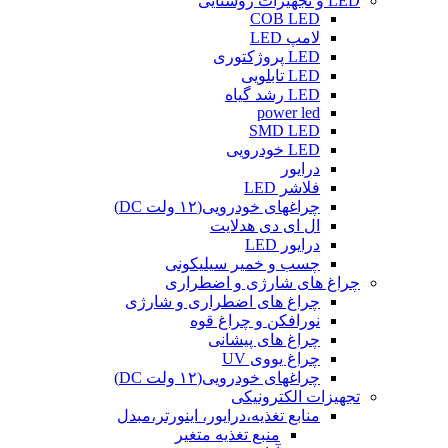
LED و تجهیزات روشنایی
COB LED
لامپ LED
LED پروژکتوری
LED تابلویی
LED رشد گیاه
power led
SMD LED
LED خودرویی
درایور
فلاشر LED
چراغهای خودرویی(۱۲ ولت DC)
ال ای دی هدلایت
درایور LED
چسب و خمیر سیلیکونی
چراغ های شارژی و اضطراری
چراغ های اضطراری و شارژی
نورافکن و چراغ قوه
چراغ های پیشانی
چراغ یووی UV
چراغهای خودرویی(۱۲ ولت DC)
تجهیزات الکترونیکی
منابع تغذیه،درایور، اینورتر،مبدل
منبع تغذیه متغیر