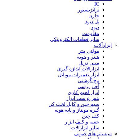
IC
ترانزیستور
خازن
پل دیود
دیود
مقاومت
سایر قطعات الکترونیکی
ابزارآلات
مولتی متر
هیتر و هویه
مینی دریل
ابزارآلات اندازه گیری
ابزار تعمیرات موبایل
پیچ گوشتی
آچار پرسی
ابزار لحیم کاری
پنس و ست ابزار
سیم چین و کابل لخت کن
گیره مونتاژ و پایه هویه
کف چین
جعبه و کیف ابزار
سایر ابزارآلات
سیستم های صوتی