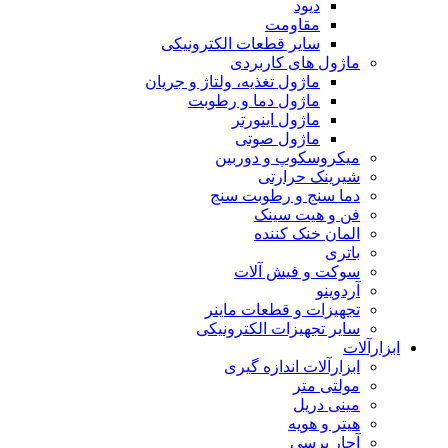
دیود
مقاومت
سایر قطعات الکترونیکی
ماژول های کاربردی
ماژول تغذیه، ولتاژ و جریان
ماژول دما و رطوبت
ماژول اینورتر
ماژول صوتی
میکروسکوپ و دوربین
شیرینک حرارتی
دما سنج و رطوبت سنج
فن و هیت سینک
المان خنک کننده
باتری
سوکت و فیش آلات
آردوینو
تجهیزات و قطعات ماینر
سایر تجهیزات الکترونیکی
ابزارآلات
ابزارآلات اندازه گیری
مولتی متر
مینی دریل
هیتر و هویه
آچار پرسی