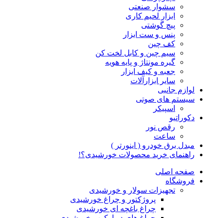
سشوار صنعتی
ابزار لحیم کاری
پیچ گوشتی
پنس و ست ابزار
کف چین
سیم چین و کابل لخت کن
گیره مونتاژ و پایه هویه
جعبه و کیف ابزار
سایر ابزارآلات
لوازم جانبی
سیستم های صوتی
اسپیکر
دکوراتیو
رقص نور
ساعت
مبدل برق خودرو ( اینورتر )
راهنمای خرید محصولات خورشیدی؟!
صفحه اصلی
فروشگاه
تجهیزات سولار و خورشیدی
پروژکتور و چراغ خورشیدی
چراغ باغچه ای خورشیدی
چراغ های دیوارکوب خورشیدی