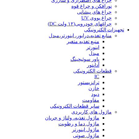
چراغ های اضطراری و شارژی
نورافکن و چراغ قوه
چراغ های پیشانی
چراغ یووی UV
چراغهای خودرویی(۱۲ ولت DC)
تجهیزات الکترونیکی
منابع تغذیه،درایور، اینورتر،مبدل
منبع تغذیه متغیر
اینورتر
مبدل
پاور سوئیچینگ
آداپتور
قطعات الکترونیکی
IC
ترانزیستور
خازن
دیود
مقاومت
سایر قطعات الکترونیکی
ماژول های کاربردی
ماژول تغذیه، ولتاژ و جریان
ماژول دما و رطوبت
ماژول اینورتر
ماژول صوتی