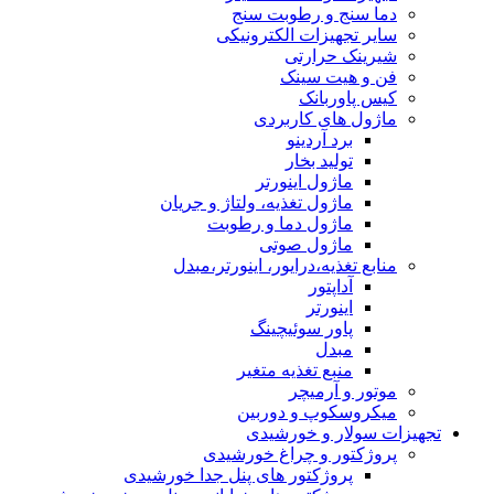
دما سنج و رطوبت سنج
سایر تجهیزات الکترونیکی
شیرینک حرارتی
فن و هیت سینک
کیس پاوربانک
ماژول های کاربردی
برد آردینو
تولید بخار
ماژول اینورتر
ماژول تغذیه، ولتاژ و جریان
ماژول دما و رطوبت
ماژول صوتی
منابع تغذیه،درایور، اینورتر،مبدل
آداپتور
اینورتر
پاور سوئیچینگ
مبدل
منبع تغذیه متغیر
موتور و آرمیچر
میکروسکوپ و دوربین
تجهیزات سولار و خورشیدی
پروژکتور و چراغ خورشیدی
پروژکتور های پنل جدا خورشیدی