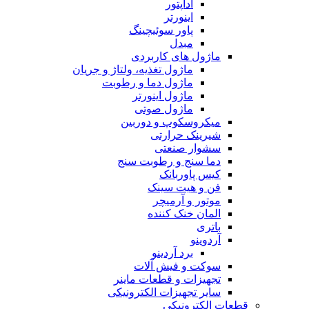
آداپتور
اینورتر
پاور سوئیچینگ
مبدل
ماژول های کاربردی
ماژول تغذیه، ولتاژ و جریان
ماژول دما و رطوبت
ماژول اینورتر
ماژول صوتی
میکروسکوپ و دوربین
شیرینک حرارتی
سشوار صنعتی
دما سنج و رطوبت سنج
کیس پاوربانک
فن و هیت سینک
موتور و آرمیچر
المان خنک کننده
باتری
آردوینو
برد آردینو
سوکت و فیش آلات
تجهیزات و قطعات ماینر
سایر تجهیزات الکترونیکی
قطعات الکترونیکی