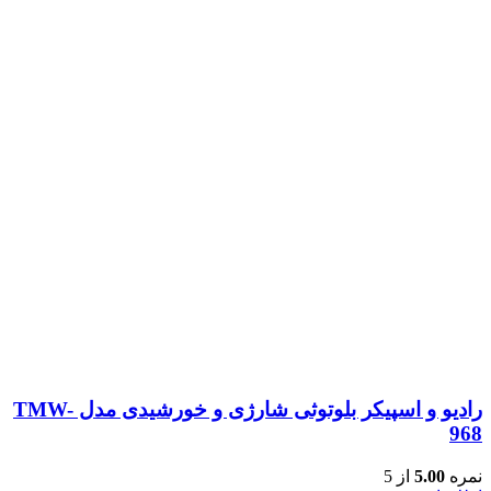
رادیو و اسپیکر بلوتوثی شارژی و خورشیدی مدل TMW-
968
نمره
5.00
از 5