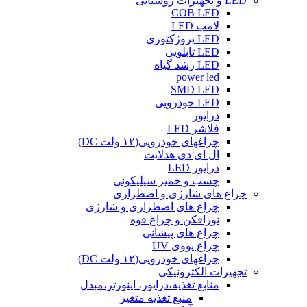
LED و تجهیزات روشنایی
COB LED
لامپ LED
LED پروژکتوری
LED تابلویی
LED رشد گیاه
power led
SMD LED
LED خودرویی
درایور
فلاشر LED
چراغهای خودرویی(۱۲ ولت DC)
ال ای دی هدلایت
درایور LED
چسب و خمیر سیلیکونی
چراغ های شارژی و اضطراری
چراغ های اضطراری و شارژی
نورافکن و چراغ قوه
چراغ های پیشانی
چراغ یووی UV
چراغهای خودرویی(۱۲ ولت DC)
تجهیزات الکترونیکی
منابع تغذیه،درایور، اینورتر،مبدل
منبع تغذیه متغیر