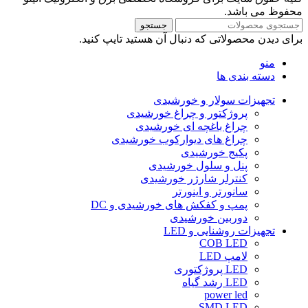
محفوظ می باشد.
جستجو
برای دیدن محصولاتی که دنبال آن هستید تایپ کنید.
منو
دسته بندی ها
تجهیزات سولار و خورشیدی
پروژکتور و چراغ خورشیدی
چراغ باغچه ای خورشیدی
چراغ های دیوارکوب خورشیدی
پکیج خورشیدی
پنل و سلول خورشیدی
کنترلر شارژر خورشیدی
سانورتر و اینورتر
پمپ و کفکش های خورشیدی و DC
دوربین خورشیدی
تجهیزات روشنایی و LED
COB LED
لامپ LED
LED پروژکتوری
LED رشد گیاه
power led
SMD LED