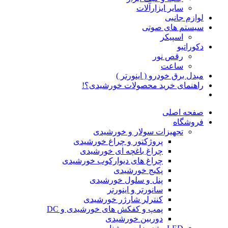
سایر ابزارآلات
لوازم جانبی
سیستم های صوتی
اسپیکر
دکوراتیو
رقص نور
ساعت
مبدل برق خودرو ( اینورتر )
راهنمای خرید محصولات خورشیدی؟!
صفحه اصلی
فروشگاه
تجهیزات سولار و خورشیدی
پروژکتور و چراغ خورشیدی
چراغ باغچه ای خورشیدی
چراغ های دیوارکوب خورشیدی
پکیج خورشیدی
پنل و سلول خورشیدی
سانورتر و اینورتر
کنترلر شارژر خورشیدی
پمپ و کفکش های خورشیدی و DC
دوربین خورشیدی