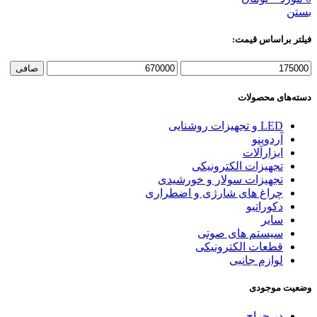
بستن
فیلتر براساس قیمت:
حداقل
حداكثر
صافی
قیمت
قيمت
دسته‌های محصولات
LED و تجهیزات روشنایی
آردوینو
ابزارآلات
تجهیزات الکترونیکی
تجهیزات سولار و خورشیدی
چراغ های شارژی و اضطراری
دکوراتیو
سایر
سیستم های صوتی
قطعات الکترونیکی
لوازم جانبی
وضعیت موجودی
در حراج