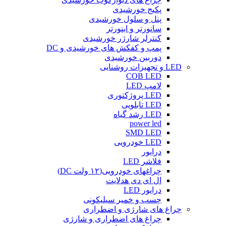
پکیج خورشیدی
پنل و سلول خورشیدی
سانورتر و اینورتر
کنترلر شارژر خورشیدی
پمپ و کفکش های خورشیدی و DC
دوربین خورشیدی
LED و تجهیزات روشنایی
COB LED
لامپ LED
LED پروژکتوری
LED تابلویی
LED رشد گیاه
power led
SMD LED
LED خودرویی
درایور
فلاشر LED
چراغهای خودرویی(۱۲ ولت DC)
ال ای دی هدلایت
درایور LED
چسب و خمیر سیلیکونی
چراغ های شارژی و اضطراری
چراغ های اضطراری و شارژی