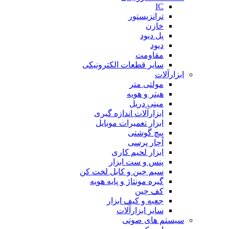
IC
ترانزیستور
خازن
پل دیود
دیود
مقاومت
سایر قطعات الکترونیکی
ابزارآلات
مولتی متر
هیتر و هویه
مینی دریل
ابزارآلات اندازه گیری
ابزار تعمیرات موبایل
پیچ گوشتی
آچار پرسی
ابزار لحیم کاری
پنس و ست ابزار
سیم چین و کابل لخت کن
گیره مونتاژ و پایه هویه
کف چین
جعبه و کیف ابزار
سایر ابزارآلات
سیستم های صوتی