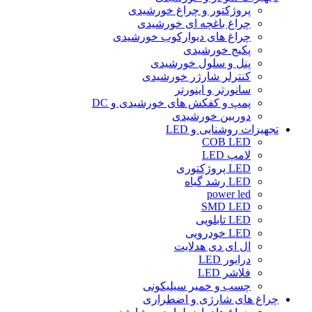
پروژکتور و چراغ خورشیدی
چراغ باغچه ای خورشیدی
چراغ های دیوارکوب خورشیدی
پکیج خورشیدی
پنل و سلول خورشیدی
کنترلر شارژر خورشیدی
سانورتر و اینورتر
پمپ و کفکش های خورشیدی و DC
دوربین خورشیدی
تجهیزات روشنایی و LED
COB LED
لامپ LED
LED پروژکتوری
LED رشد گیاه
power led
SMD LED
LED تابلویی
LED خودرویی
ال ای دی هدلایت
درایور LED
فلاشر LED
چسب و خمیر سیلیکونی
چراغ های شارژی و اضطراری