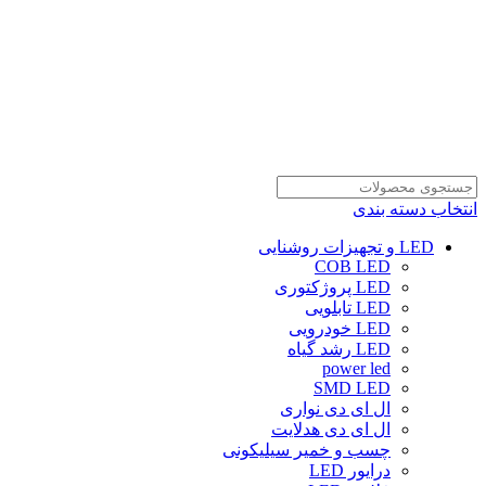
انتخاب دسته بندی
LED و تجهیزات روشنایی
COB LED
LED پروژکتوری
LED تابلویی
LED خودرویی
LED رشد گیاه
power led
SMD LED
ال ای دی نواری
ال ای دی هدلایت
چسب و خمیر سیلیکونی
درایور LED