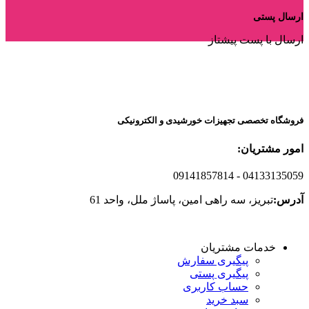
ارسال پستی
ارسال با پست پیشتاز
فروشگاه تخصصی تجهیزات خورشیدی و الکترونیکی
امور مشتریان:
09141857814
- 04133135059
آدرس:
تبریز، سه راهی امین، پاساژ ملل، واحد 61
خدمات مشتریان
پیگیری سفارش
پیگیری پستی
حساب کاربری
سبد خرید