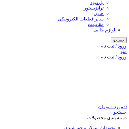
پل دیود
ترانزیستور
خازن
سایر قطعات الکترونیکی
مقاومت
لوازم جانبی
جستجو
ورود / ثبت نام
منو
ورود / ثبت نام
0
مورد
۰
تومان
جستجو
دسته بندی محصولات
تجهیزات سولار و خورشیدی