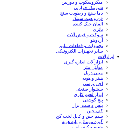
میکروسکوپ و دوربین
شیرینک حرارتی
دما سنج و رطوبت سنج
فن و هیت سینک
المان خنک کننده
باتری
سوکت و فیش آلات
آردوینو
تجهیزات و قطعات ماینر
سایر تجهیزات الکترونیکی
ابزارآلات
ابزارآلات اندازه گیری
مولتی متر
مینی دریل
هیتر و هویه
آچار پرسی
سشوار صنعتی
ابزار لحیم کاری
پیچ گوشتی
پنس و ست ابزار
کف چین
سیم چین و کابل لخت کن
گیره مونتاژ و پایه هویه
جعبه و کیف ابزار