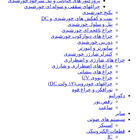
پروژکتور های خیابانی و پنل سرخود خورشیدی
چراغهای سقفی و سوله ای خورشیدی
پکیج خورشیدی
پمپ و کفکش های خورشیدی و DC
پنل و سلول خورشیدی
چراغ باغچه ای خورشیدی
چراغ های دیوارکوب خورشیدی
دوربین خورشیدی
سانورتر و اینورتر
کنترلر شارژر خورشیدی
چراغ های شارژی و اضطراری
چراغ های اضطراری و شارژی
چراغ های پیشانی
چراغ یووی UV
چراغهای خودرویی(۱۲ ولت DC)
نورافکن و چراغ قوه
دکوراتیو
رقص نور
ساعت
سایر
سیستم های صوتی
اسپیکر
قطعات الکترونیکی
IC