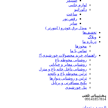
اسپیکر
لوازم جانبی
دکوراتیو
ساعت
رقص نور
سایر
مبدل برق خودرو ( اینورتر )
تخفیف‌ها
وبلاگ
درباره ما
مجوزها
تماس با ما
راهنمای خرید محصولات خورشیدی؟!
روشنایی محوطه باغ
روشنایی معابر و خیابانی
روشنایی داخل خانه باغ و منزل
تزئین محوطه باغ و باغچه
تزئین و روشنایی دیوارها
پکیج مسافرتی و پرتابل
پنل خورشیدی
پـشـتـیـبانی تلفنی
09141857814
0
مورد
۰
تومان