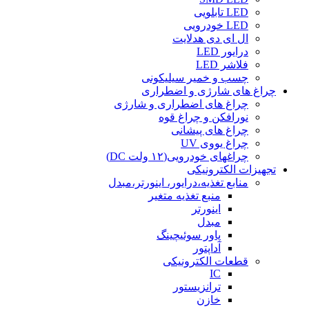
LED تابلویی
LED خودرویی
ال ای دی هدلایت
درایور LED
فلاشر LED
چسب و خمیر سیلیکونی
چراغ های شارژی و اضطراری
چراغ های اضطراری و شارژی
نورافکن و چراغ قوه
چراغ های پیشانی
چراغ یووی UV
چراغهای خودرویی(۱۲ ولت DC)
تجهیزات الکترونیکی
منابع تغذیه،درایور، اینورتر،مبدل
منبع تغذیه متغیر
اینورتر
مبدل
پاور سوئیچینگ
آداپتور
قطعات الکترونیکی
IC
ترانزیستور
خازن