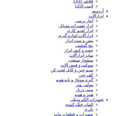
فلاشر LED
لامپ LED
آردوینو
ابزارآلات
آچار پرسی
ابزار تعمیرات موبایل
ابزار لحیم کاری
ابزارآلات اندازه گیری
پنس و ست ابزار
پیچ گوشتی
جعبه و کیف ابزار
سایر ابزارآلات
سشوار صنعتی
سوکت و فیش آلات
سیم چین و کابل لخت کن
کف چین
گیره مونتاژ و پایه هویه
مولتی متر
مینی دریل
هیتر و هویه
تجهیزات الکترونیکی
المان خنک کننده
باتری
تجهیزات و قطعات ماینر