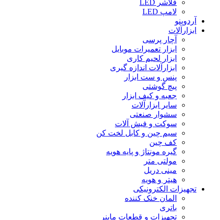
فلاشر LED
لامپ LED
آردوینو
ابزارآلات
آچار پرسی
ابزار تعمیرات موبایل
ابزار لحیم کاری
ابزارآلات اندازه گیری
پنس و ست ابزار
پیچ گوشتی
جعبه و کیف ابزار
سایر ابزارآلات
سشوار صنعتی
سوکت و فیش آلات
سیم چین و کابل لخت کن
کف چین
گیره مونتاژ و پایه هویه
مولتی متر
مینی دریل
هیتر و هویه
تجهیزات الکترونیکی
المان خنک کننده
باتری
تجهیزات و قطعات ماینر