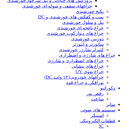
پروژکتور های خیابانی و پنل سرخود خورشیدی
چراغهای سقفی و سوله ای خورشیدی
پکیج خورشیدی
پمپ و کفکش های خورشیدی و DC
پنل و سلول خورشیدی
چراغ باغچه ای خورشیدی
چراغ های دیوارکوب خورشیدی
دوربین خورشیدی
سانورتر و اینورتر
کنترلر شارژر خورشیدی
چراغ های شارژی و اضطراری
چراغ های اضطراری و شارژی
چراغ های پیشانی
چراغ یووی UV
چراغهای خودرویی(۱۲ ولت DC)
نورافکن و چراغ قوه
دکوراتیو
رقص نور
ساعت
سایر
سیستم های صوتی
اسپیکر
قطعات الکترونیکی
IC