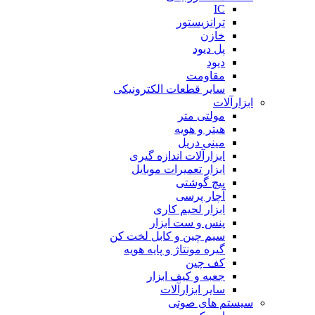
IC
ترانزیستور
خازن
پل دیود
دیود
مقاومت
سایر قطعات الکترونیکی
ابزارآلات
مولتی متر
هیتر و هویه
مینی دریل
ابزارآلات اندازه گیری
ابزار تعمیرات موبایل
پیچ گوشتی
آچار پرسی
ابزار لحیم کاری
پنس و ست ابزار
سیم چین و کابل لخت کن
گیره مونتاژ و پایه هویه
کف چین
جعبه و کیف ابزار
سایر ابزارآلات
سیستم های صوتی