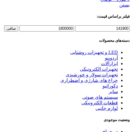
بستن
فیلتر براساس قیمت:
حداقل
حداكثر
صافی
قیمت
قيمت
دسته‌های محصولات
LED و تجهیزات روشنایی
آردوینو
ابزارآلات
تجهیزات الکترونیکی
تجهیزات سولار و خورشیدی
چراغ های شارژی و اضطراری
دکوراتیو
سایر
سیستم های صوتی
قطعات الکترونیکی
لوازم جانبی
وضعیت موجودی
در حراج