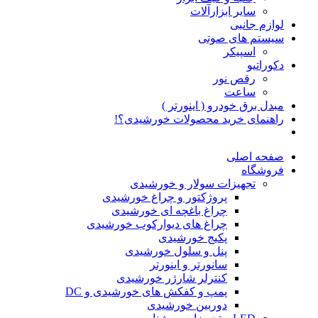
سایر ابزارآلات
لوازم جانبی
سیستم های صوتی
اسپیکر
دکوراتیو
رقص نور
ساعت
مبدل برق خودرو ( اینورتر )
راهنمای خرید محصولات خورشیدی؟!
صفحه اصلی
فروشگاه
تجهیزات سولار و خورشیدی
پروژکتور و چراغ خورشیدی
چراغ باغچه ای خورشیدی
چراغ های دیوارکوب خورشیدی
پکیج خورشیدی
پنل و سلول خورشیدی
سانورتر و اینورتر
کنترلر شارژر خورشیدی
پمپ و کفکش های خورشیدی و DC
دوربین خورشیدی