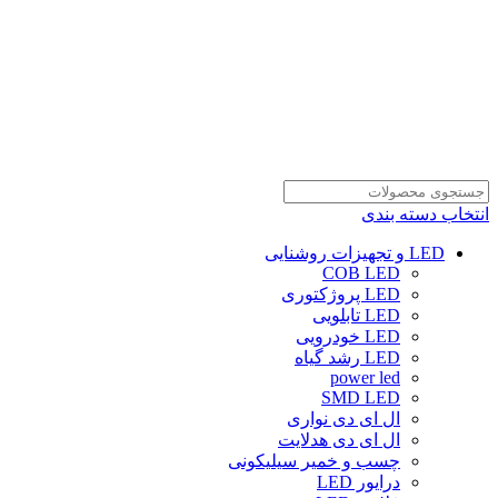
انتخاب دسته بندی
LED و تجهیزات روشنایی
COB LED
LED پروژکتوری
LED تابلویی
LED خودرویی
LED رشد گیاه
power led
SMD LED
ال ای دی نواری
ال ای دی هدلایت
چسب و خمیر سیلیکونی
درایور LED