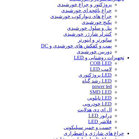
پروژکتور و چراغ خورشیدی
چراغ باغچه ای خورشیدی
چراغ های دیوارکوب خورشیدی
پکیج خورشیدی
پنل و سلول خورشیدی
کنترلر شارژر خورشیدی
سانورتر و اینورتر
پمپ و کفکش های خورشیدی و DC
دوربین خورشیدی
تجهیزات روشنایی و LED
COB LED
لامپ LED
LED پروژکتوری
LED رشد گیاه
power led
SMD LED
LED تابلویی
LED خودرویی
ال ای دی هدلایت
درایور LED
فلاشر LED
چسب و خمیر سیلیکونی
چراغ های شارژی و اضطراری