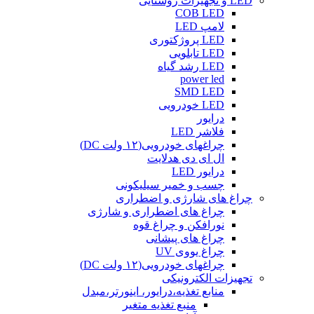
LED و تجهیزات روشنایی
COB LED
لامپ LED
LED پروژکتوری
LED تابلویی
LED رشد گیاه
power led
SMD LED
LED خودرویی
درایور
فلاشر LED
چراغهای خودرویی(۱۲ ولت DC)
ال ای دی هدلایت
درایور LED
چسب و خمیر سیلیکونی
چراغ های شارژی و اضطراری
چراغ های اضطراری و شارژی
نورافکن و چراغ قوه
چراغ های پیشانی
چراغ یووی UV
چراغهای خودرویی(۱۲ ولت DC)
تجهیزات الکترونیکی
منابع تغذیه،درایور، اینورتر،مبدل
منبع تغذیه متغیر