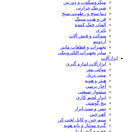
میکروسکوپ و دوربین
شیرینک حرارتی
دما سنج و رطوبت سنج
فن و هیت سینک
المان خنک کننده
باتری
سوکت و فیش آلات
آردوینو
تجهیزات و قطعات ماینر
سایر تجهیزات الکترونیکی
ابزارآلات
ابزارآلات اندازه گیری
مولتی متر
مینی دریل
هیتر و هویه
آچار پرسی
سشوار صنعتی
ابزار لحیم کاری
پیچ گوشتی
پنس و ست ابزار
کف چین
سیم چین و کابل لخت کن
گیره مونتاژ و پایه هویه
جعبه و کیف ابزار