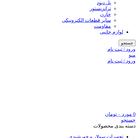
پل دیود
ترانزیستور
خازن
سایر قطعات الکترونیکی
مقاومت
لوازم جانبی
جستجو
ورود / ثبت نام
منو
ورود / ثبت نام
0
مورد
۰
تومان
جستجو
دسته بندی محصولات
تجهیزات سولار و خورشیدی