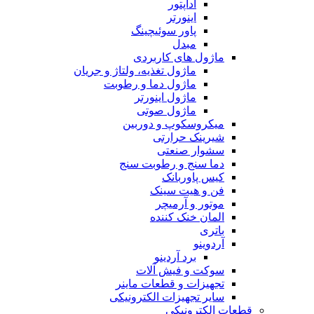
آداپتور
اینورتر
پاور سوئیچینگ
مبدل
ماژول های کاربردی
ماژول تغذیه، ولتاژ و جریان
ماژول دما و رطوبت
ماژول اینورتر
ماژول صوتی
میکروسکوپ و دوربین
شیرینک حرارتی
سشوار صنعتی
دما سنج و رطوبت سنج
کیس پاوربانک
فن و هیت سینک
موتور و آرمیچر
المان خنک کننده
باتری
آردوینو
برد آردینو
سوکت و فیش آلات
تجهیزات و قطعات ماینر
سایر تجهیزات الکترونیکی
قطعات الکترونیکی