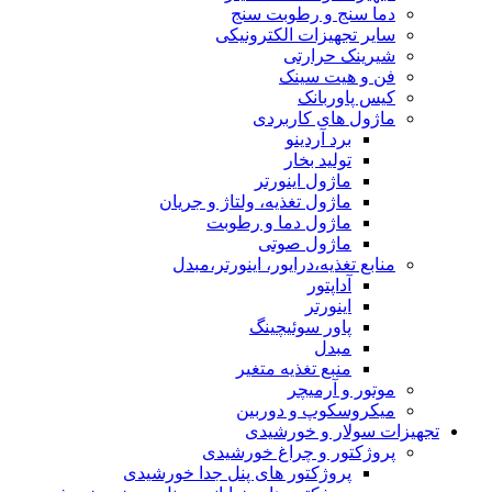
دما سنج و رطوبت سنج
سایر تجهیزات الکترونیکی
شیرینک حرارتی
فن و هیت سینک
کیس پاوربانک
ماژول های کاربردی
برد آردینو
تولید بخار
ماژول اینورتر
ماژول تغذیه، ولتاژ و جریان
ماژول دما و رطوبت
ماژول صوتی
منابع تغذیه،درایور، اینورتر،مبدل
آداپتور
اینورتر
پاور سوئیچینگ
مبدل
منبع تغذیه متغیر
موتور و آرمیچر
میکروسکوپ و دوربین
تجهیزات سولار و خورشیدی
پروژکتور و چراغ خورشیدی
پروژکتور های پنل جدا خورشیدی