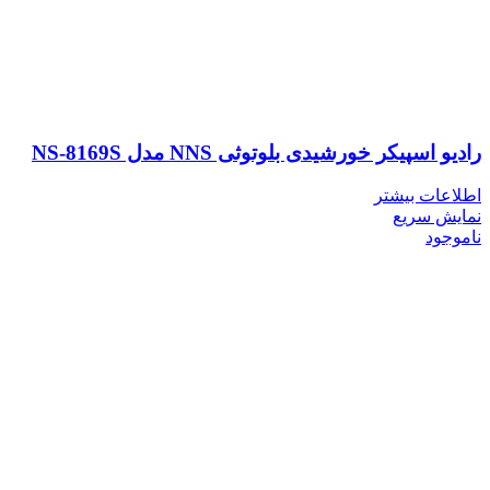
رادیو اسپیکر خورشیدی بلوتوثی NNS مدل NS-8169S
اطلاعات بیشتر
نمایش سریع
ناموجود