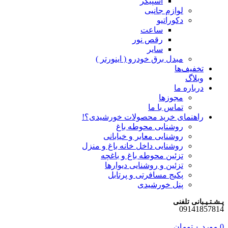
اسپیکر
لوازم جانبی
دکوراتیو
ساعت
رقص نور
سایر
مبدل برق خودرو ( اینورتر )
تخفیف‌ها
وبلاگ
درباره ما
مجوزها
تماس با ما
راهنمای خرید محصولات خورشیدی؟!
روشنایی محوطه باغ
روشنایی معابر و خیابانی
روشنایی داخل خانه باغ و منزل
تزئین محوطه باغ و باغچه
تزئین و روشنایی دیوارها
پکیج مسافرتی و پرتابل
پنل خورشیدی
پـشـتـیـبانی تلفنی
09141857814
0
مورد
۰
تومان