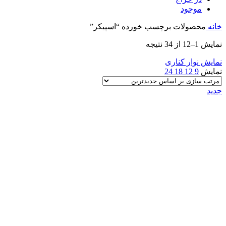
موجود
خانه
محصولات برچسب خورده “اسپیکر”
Sorted
نمایش 1–12 از 34 نتیجه
by
latest
نمایش نوار کناری
نمایش
9
12
18
24
جدید