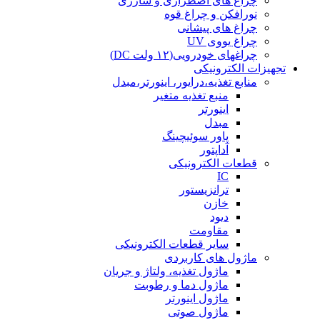
چراغ های اضطراری و شارژی
نورافکن و چراغ قوه
چراغ های پیشانی
چراغ یووی UV
چراغهای خودرویی(۱۲ ولت DC)
تجهیزات الکترونیکی
منابع تغذیه،درایور، اینورتر،مبدل
منبع تغذیه متغیر
اینورتر
مبدل
پاور سوئیچینگ
آداپتور
قطعات الکترونیکی
IC
ترانزیستور
خازن
دیود
مقاومت
سایر قطعات الکترونیکی
ماژول های کاربردی
ماژول تغذیه، ولتاژ و جریان
ماژول دما و رطوبت
ماژول اینورتر
ماژول صوتی