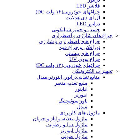
فلاشر LED
چراغهای خودرویی(۱۲ ولت DC)
ال ای دی هدلایت
درایور LED
چسب و خمیر سیلیکونی
چراغ های شارژی و اضطراری
چراغ های اضطراری و شارژی
نورافکن و چراغ قوه
چراغ های پیشانی
چراغ یووی UV
چراغهای خودرویی(۱۲ ولت DC)
تجهیزات الکترونیکی
منابع تغذیه،درایور، اینورتر،مبدل
منبع تغذیه متغیر
آداپتور
اینورتر
پاور سوئیچینگ
مبدل
ماژول های کاربردی
ماژول تغذیه، ولتاژ و جریان
ماژول دما و رطوبت
ماژول اینورتر
ماژول صوتی