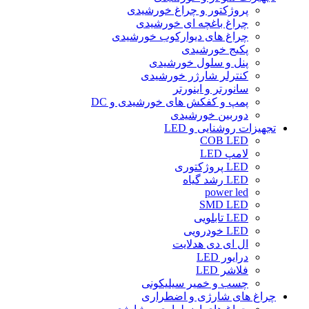
پروژکتور و چراغ خورشیدی
چراغ باغچه ای خورشیدی
چراغ های دیوارکوب خورشیدی
پکیج خورشیدی
پنل و سلول خورشیدی
کنترلر شارژر خورشیدی
سانورتر و اینورتر
پمپ و کفکش های خورشیدی و DC
دوربین خورشیدی
تجهیزات روشنایی و LED
COB LED
لامپ LED
LED پروژکتوری
LED رشد گیاه
power led
SMD LED
LED تابلویی
LED خودرویی
ال ای دی هدلایت
درایور LED
فلاشر LED
چسب و خمیر سیلیکونی
چراغ های شارژی و اضطراری