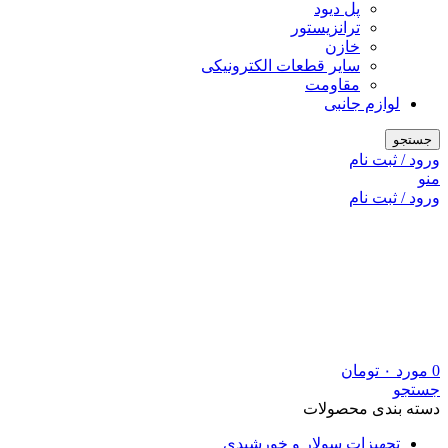
پل دیود
ترانزیستور
خازن
سایر قطعات الکترونیکی
مقاومت
لوازم جانبی
جستجو
ورود / ثبت نام
منو
ورود / ثبت نام
0
مورد
۰
تومان
جستجو
دسته بندی محصولات
تجهیزات سولار و خورشیدی