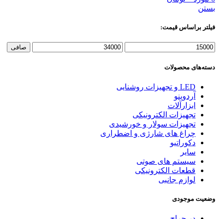
بستن
فیلتر براساس قیمت:
حداقل
حداكثر
صافی
قیمت
قيمت
دسته‌های محصولات
LED و تجهیزات روشنایی
آردوینو
ابزارآلات
تجهیزات الکترونیکی
تجهیزات سولار و خورشیدی
چراغ های شارژی و اضطراری
دکوراتیو
سایر
سیستم های صوتی
قطعات الکترونیکی
لوازم جانبی
وضعیت موجودی
در حراج