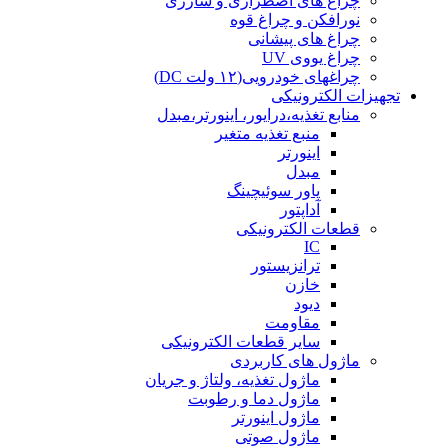
چراغ های اضطراری و شارژی
نورافکن و چراغ قوه
چراغ های پیشانی
چراغ یووی UV
چراغهای خودرویی(۱۲ ولت DC)
تجهیزات الکترونیکی
منابع تغذیه،درایور، اینورتر،مبدل
منبع تغذیه متغیر
اینورتر
مبدل
پاور سوئیچینگ
آداپتور
قطعات الکترونیکی
IC
ترانزیستور
خازن
دیود
مقاومت
سایر قطعات الکترونیکی
ماژول های کاربردی
ماژول تغذیه، ولتاژ و جریان
ماژول دما و رطوبت
ماژول اینورتر
ماژول صوتی