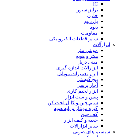
IC
ترانزیستور
خازن
پل دیود
دیود
مقاومت
سایر قطعات الکترونیکی
ابزارآلات
مولتی متر
هیتر و هویه
مینی دریل
ابزارآلات اندازه گیری
ابزار تعمیرات موبایل
پیچ گوشتی
آچار پرسی
ابزار لحیم کاری
پنس و ست ابزار
سیم چین و کابل لخت کن
گیره مونتاژ و پایه هویه
کف چین
جعبه و کیف ابزار
سایر ابزارآلات
سیستم های صوتی