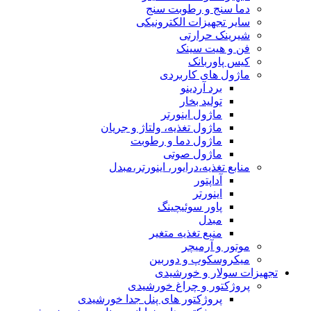
دما سنج و رطوبت سنج
سایر تجهیزات الکترونیکی
شیرینک حرارتی
فن و هیت سینک
کیس پاوربانک
ماژول های کاربردی
برد آردینو
تولید بخار
ماژول اینورتر
ماژول تغذیه، ولتاژ و جریان
ماژول دما و رطوبت
ماژول صوتی
منابع تغذیه،درایور، اینورتر،مبدل
آداپتور
اینورتر
پاور سوئیچینگ
مبدل
منبع تغذیه متغیر
موتور و آرمیچر
میکروسکوپ و دوربین
تجهیزات سولار و خورشیدی
پروژکتور و چراغ خورشیدی
پروژکتور های پنل جدا خورشیدی