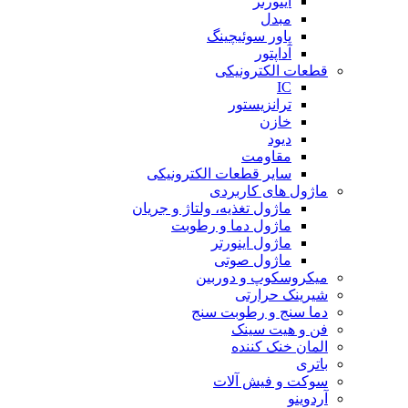
اینورتر
مبدل
پاور سوئیچینگ
آداپتور
قطعات الکترونیکی
IC
ترانزیستور
خازن
دیود
مقاومت
سایر قطعات الکترونیکی
ماژول های کاربردی
ماژول تغذیه، ولتاژ و جریان
ماژول دما و رطوبت
ماژول اینورتر
ماژول صوتی
میکروسکوپ و دوربین
شیرینک حرارتی
دما سنج و رطوبت سنج
فن و هیت سینک
المان خنک کننده
باتری
سوکت و فیش آلات
آردوینو