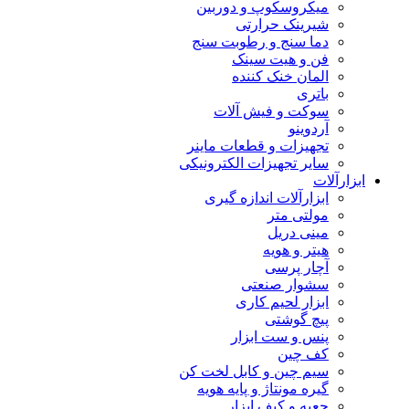
میکروسکوپ و دوربین
شیرینک حرارتی
دما سنج و رطوبت سنج
فن و هیت سینک
المان خنک کننده
باتری
سوکت و فیش آلات
آردوینو
تجهیزات و قطعات ماینر
سایر تجهیزات الکترونیکی
ابزارآلات
ابزارآلات اندازه گیری
مولتی متر
مینی دریل
هیتر و هویه
آچار پرسی
سشوار صنعتی
ابزار لحیم کاری
پیچ گوشتی
پنس و ست ابزار
کف چین
سیم چین و کابل لخت کن
گیره مونتاژ و پایه هویه
جعبه و کیف ابزار