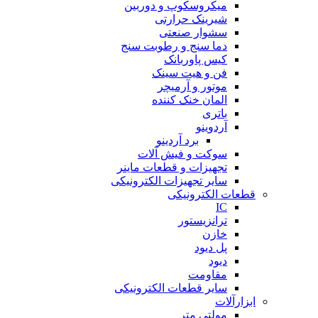
میکروسکوپ و دوربین
شیرینک حرارتی
سشوار صنعتی
دما سنج و رطوبت سنج
کیس پاوربانک
فن و هیت سینک
موتور و آرمیچر
المان خنک کننده
باتری
آردوینو
برد آردینو
سوکت و فیش آلات
تجهیزات و قطعات ماینر
سایر تجهیزات الکترونیکی
قطعات الکترونیکی
IC
ترانزیستور
خازن
پل دیود
دیود
مقاومت
سایر قطعات الکترونیکی
ابزارآلات
مولتی متر