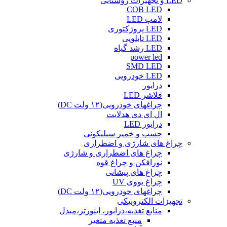
LED و تجهیزات روشنایی
COB LED
لامپ LED
LED پروژکتوری
LED تابلویی
LED رشد گیاه
power led
SMD LED
LED خودرویی
درایور
فلاشر LED
چراغهای خودرویی(۱۲ ولت DC)
ال ای دی هدلایت
درایور LED
چسب و خمیر سیلیکونی
چراغ های شارژی و اضطراری
چراغ های اضطراری و شارژی
نورافکن و چراغ قوه
چراغ های پیشانی
چراغ یووی UV
چراغهای خودرویی(۱۲ ولت DC)
تجهیزات الکترونیکی
منابع تغذیه،درایور، اینورتر،مبدل
منبع تغذیه متغیر