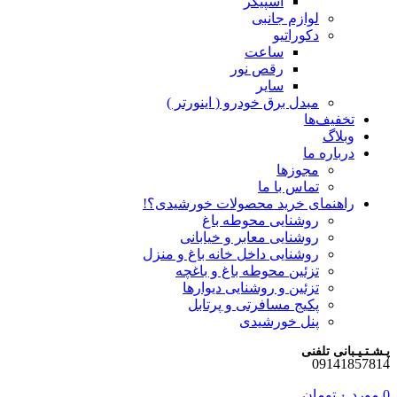
اسپیکر
لوازم جانبی
دکوراتیو
ساعت
رقص نور
سایر
مبدل برق خودرو ( اینورتر )
تخفیف‌ها
وبلاگ
درباره ما
مجوزها
تماس با ما
راهنمای خرید محصولات خورشیدی؟!
روشنایی محوطه باغ
روشنایی معابر و خیابانی
روشنایی داخل خانه باغ و منزل
تزئین محوطه باغ و باغچه
تزئین و روشنایی دیوارها
پکیج مسافرتی و پرتابل
پنل خورشیدی
پـشـتـیـبانی تلفنی
09141857814
0
مورد
۰
تومان