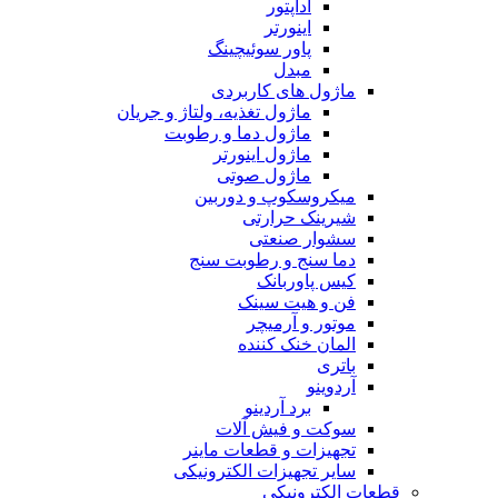
آداپتور
اینورتر
پاور سوئیچینگ
مبدل
ماژول های کاربردی
ماژول تغذیه، ولتاژ و جریان
ماژول دما و رطوبت
ماژول اینورتر
ماژول صوتی
میکروسکوپ و دوربین
شیرینک حرارتی
سشوار صنعتی
دما سنج و رطوبت سنج
کیس پاوربانک
فن و هیت سینک
موتور و آرمیچر
المان خنک کننده
باتری
آردوینو
برد آردینو
سوکت و فیش آلات
تجهیزات و قطعات ماینر
سایر تجهیزات الکترونیکی
قطعات الکترونیکی