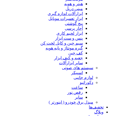
هیتر و هویه
مینی دریل
ابزارآلات اندازه گیری
ابزار تعمیرات موبایل
پیچ گوشتی
آچار پرسی
ابزار لحیم کاری
پنس و ست ابزار
سیم چین و کابل لخت کن
گیره مونتاژ و پایه هویه
کف چین
جعبه و کیف ابزار
سایر ابزارآلات
سیستم های صوتی
اسپیکر
لوازم جانبی
دکوراتیو
ساعت
رقص نور
سایر
مبدل برق خودرو ( اینورتر )
تخفیف‌ها
وبلاگ