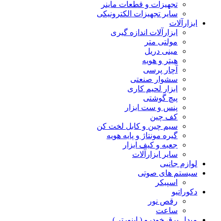
تجهیزات و قطعات ماینر
سایر تجهیزات الکترونیکی
ابزارآلات
ابزارآلات اندازه گیری
مولتی متر
مینی دریل
هیتر و هویه
آچار پرسی
سشوار صنعتی
ابزار لحیم کاری
پیچ گوشتی
پنس و ست ابزار
کف چین
سیم چین و کابل لخت کن
گیره مونتاژ و پایه هویه
جعبه و کیف ابزار
سایر ابزارآلات
لوازم جانبی
سیستم های صوتی
اسپیکر
دکوراتیو
رقص نور
ساعت
مبدل برق خودرو ( اینورتر )