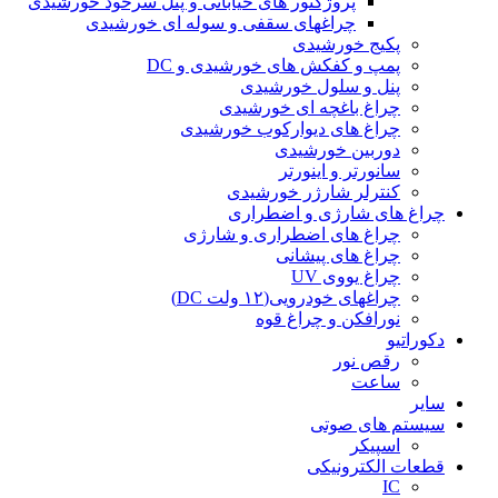
پروژکتور های خیابانی و پنل سرخود خورشیدی
چراغهای سقفی و سوله ای خورشیدی
پکیج خورشیدی
پمپ و کفکش های خورشیدی و DC
پنل و سلول خورشیدی
چراغ باغچه ای خورشیدی
چراغ های دیوارکوب خورشیدی
دوربین خورشیدی
سانورتر و اینورتر
کنترلر شارژر خورشیدی
چراغ های شارژی و اضطراری
چراغ های اضطراری و شارژی
چراغ های پیشانی
چراغ یووی UV
چراغهای خودرویی(۱۲ ولت DC)
نورافکن و چراغ قوه
دکوراتیو
رقص نور
ساعت
سایر
سیستم های صوتی
اسپیکر
قطعات الکترونیکی
IC