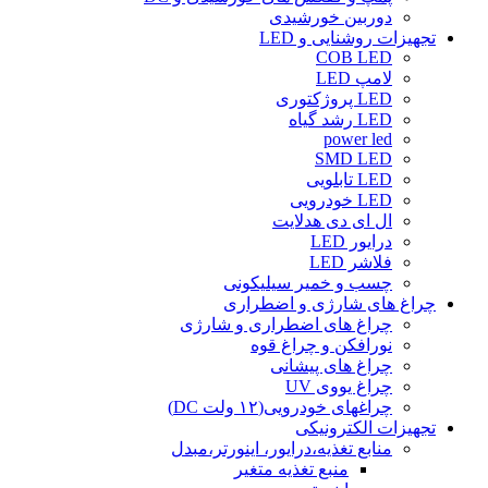
دوربین خورشیدی
تجهیزات روشنایی و LED
COB LED
لامپ LED
LED پروژکتوری
LED رشد گیاه
power led
SMD LED
LED تابلویی
LED خودرویی
ال ای دی هدلایت
درایور LED
فلاشر LED
چسب و خمیر سیلیکونی
چراغ های شارژی و اضطراری
چراغ های اضطراری و شارژی
نورافکن و چراغ قوه
چراغ های پیشانی
چراغ یووی UV
چراغهای خودرویی(۱۲ ولت DC)
تجهیزات الکترونیکی
منابع تغذیه،درایور، اینورتر،مبدل
منبع تغذیه متغیر