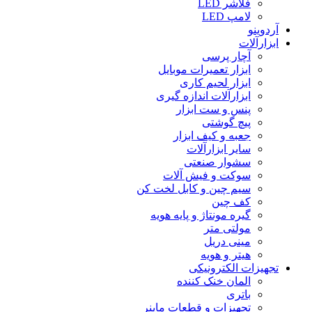
فلاشر LED
لامپ LED
آردوینو
ابزارآلات
آچار پرسی
ابزار تعمیرات موبایل
ابزار لحیم کاری
ابزارآلات اندازه گیری
پنس و ست ابزار
پیچ گوشتی
جعبه و کیف ابزار
سایر ابزارآلات
سشوار صنعتی
سوکت و فیش آلات
سیم چین و کابل لخت کن
کف چین
گیره مونتاژ و پایه هویه
مولتی متر
مینی دریل
هیتر و هویه
تجهیزات الکترونیکی
المان خنک کننده
باتری
تجهیزات و قطعات ماینر