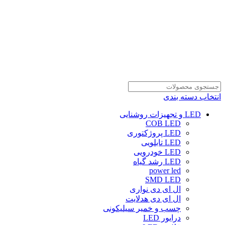
انتخاب دسته بندی
LED و تجهیزات روشنایی
COB LED
LED پروژکتوری
LED تابلویی
LED خودرویی
LED رشد گیاه
power led
SMD LED
ال ای دی نواری
ال ای دی هدلایت
چسب و خمیر سیلیکونی
درایور LED