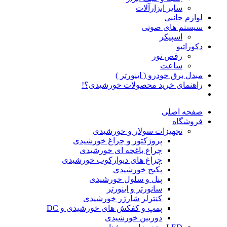
سایر ابزارآلات
لوازم جانبی
سیستم های صوتی
اسپیکر
دکوراتیو
رقص نور
ساعت
مبدل برق خودرو ( اینورتر )
راهنمای خرید محصولات خورشیدی؟!
صفحه اصلی
فروشگاه
تجهیزات سولار و خورشیدی
پروژکتور و چراغ خورشیدی
چراغ باغچه ای خورشیدی
چراغ های دیوارکوب خورشیدی
پکیج خورشیدی
پنل و سلول خورشیدی
سانورتر و اینورتر
کنترلر شارژر خورشیدی
پمپ و کفکش های خورشیدی و DC
دوربین خورشیدی