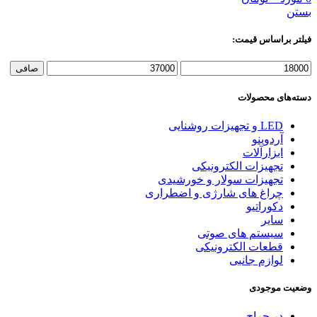
بستن
فیلتر براساس قیمت:
حداقل
حداكثر
صافی
قیمت
قيمت
دسته‌های محصولات
LED و تجهیزات روشنایی
آردوینو
ابزارآلات
تجهیزات الکترونیکی
تجهیزات سولار و خورشیدی
چراغ های شارژی و اضطراری
دکوراتیو
سایر
سیستم های صوتی
قطعات الکترونیکی
لوازم جانبی
وضعیت موجودی
در حراج