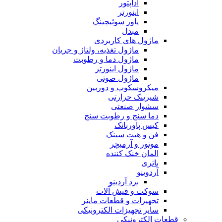
آداپتور
اینورتر
پاور سوئیچینگ
مبدل
ماژول های کاربردی
ماژول تغذیه، ولتاژ و جریان
ماژول دما و رطوبت
ماژول اینورتر
ماژول صوتی
میکروسکوپ و دوربین
شیرینک حرارتی
سشوار صنعتی
دما سنج و رطوبت سنج
کیس پاوربانک
فن و هیت سینک
موتور و آرمیچر
المان خنک کننده
باتری
آردوینو
برد آردینو
سوکت و فیش آلات
تجهیزات و قطعات ماینر
سایر تجهیزات الکترونیکی
قطعات الکترونیکی