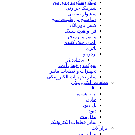
میکروسکوپ و دوربین
شیرینک حرارتی
سشوار صنعتی
دما سنج و رطوبت سنج
کیس پاوربانک
فن و هیت سینک
موتور و آرمیچر
المان خنک کننده
باتری
آردوینو
برد آردینو
سوکت و فیش آلات
تجهیزات و قطعات ماینر
سایر تجهیزات الکترونیکی
قطعات الکترونیکی
IC
ترانزیستور
خازن
پل دیود
دیود
مقاومت
سایر قطعات الکترونیکی
ابزارآلات
مولتی متر