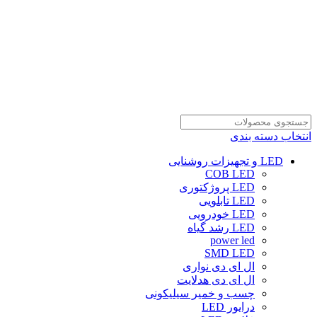
انتخاب دسته بندی
LED و تجهیزات روشنایی
COB LED
LED پروژکتوری
LED تابلویی
LED خودرویی
LED رشد گیاه
power led
SMD LED
ال ای دی نواری
ال ای دی هدلایت
چسب و خمیر سیلیکونی
درایور LED