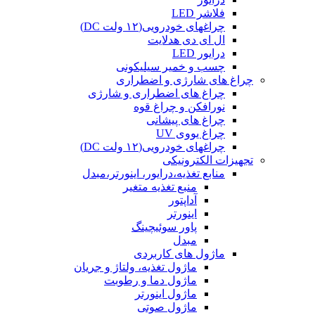
فلاشر LED
چراغهای خودرویی(۱۲ ولت DC)
ال ای دی هدلایت
درایور LED
چسب و خمیر سیلیکونی
چراغ های شارژی و اضطراری
چراغ های اضطراری و شارژی
نورافکن و چراغ قوه
چراغ های پیشانی
چراغ یووی UV
چراغهای خودرویی(۱۲ ولت DC)
تجهیزات الکترونیکی
منابع تغذیه،درایور، اینورتر،مبدل
منبع تغذیه متغیر
آداپتور
اینورتر
پاور سوئیچینگ
مبدل
ماژول های کاربردی
ماژول تغذیه، ولتاژ و جریان
ماژول دما و رطوبت
ماژول اینورتر
ماژول صوتی