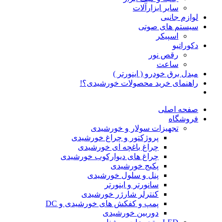
سایر ابزارآلات
لوازم جانبی
سیستم های صوتی
اسپیکر
دکوراتیو
رقص نور
ساعت
مبدل برق خودرو ( اینورتر )
راهنمای خرید محصولات خورشیدی؟!
صفحه اصلی
فروشگاه
تجهیزات سولار و خورشیدی
پروژکتور و چراغ خورشیدی
چراغ باغچه ای خورشیدی
چراغ های دیوارکوب خورشیدی
پکیج خورشیدی
پنل و سلول خورشیدی
سانورتر و اینورتر
کنترلر شارژر خورشیدی
پمپ و کفکش های خورشیدی و DC
دوربین خورشیدی