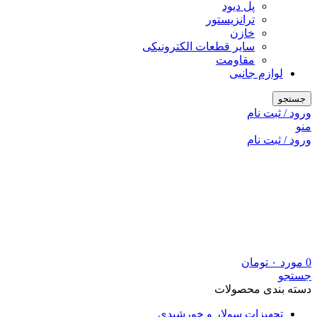
پل دیود
ترانزیستور
خازن
سایر قطعات الکترونیکی
مقاومت
لوازم جانبی
جستجو
ورود / ثبت نام
منو
ورود / ثبت نام
0
مورد
۰
تومان
جستجو
دسته بندی محصولات
تجهیزات سولار و خورشیدی