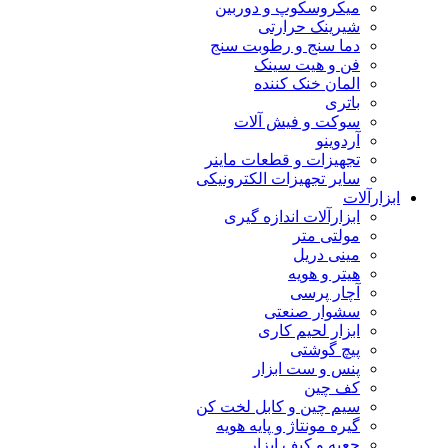
میکروسکوپ و دوربین
شیرینک حرارتی
دما سنج و رطوبت سنج
فن و هیت سینک
المان خنک کننده
باتری
سوکت و فیش آلات
آردوینو
تجهیزات و قطعات ماینر
سایر تجهیزات الکترونیکی
ابزارآلات
ابزارآلات اندازه گیری
مولتی متر
مینی دریل
هیتر و هویه
آچار پرسی
سشوار صنعتی
ابزار لحیم کاری
پیچ گوشتی
پنس و ست ابزار
کف چین
سیم چین و کابل لخت کن
گیره مونتاژ و پایه هویه
جعبه و کیف ابزار