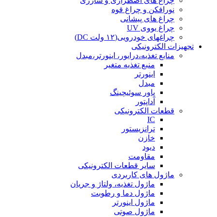
چراغ های اضطراری و شارژی
نورافکن و چراغ قوه
چراغ های پیشانی
چراغ یووی UV
چراغهای خودرویی(۱۲ ولت DC)
تجهیزات الکترونیکی
منابع تغذیه،درایور، اینورتر،مبدل
منبع تغذیه متغیر
اینورتر
مبدل
پاور سوئیچینگ
آداپتور
قطعات الکترونیکی
IC
ترانزیستور
خازن
دیود
مقاومت
سایر قطعات الکترونیکی
ماژول های کاربردی
ماژول تغذیه، ولتاژ و جریان
ماژول دما و رطوبت
ماژول اینورتر
ماژول صوتی