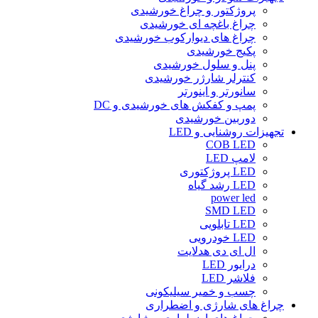
پروژکتور و چراغ خورشیدی
چراغ باغچه ای خورشیدی
چراغ های دیوارکوب خورشیدی
پکیج خورشیدی
پنل و سلول خورشیدی
کنترلر شارژر خورشیدی
سانورتر و اینورتر
پمپ و کفکش های خورشیدی و DC
دوربین خورشیدی
تجهیزات روشنایی و LED
COB LED
لامپ LED
LED پروژکتوری
LED رشد گیاه
power led
SMD LED
LED تابلویی
LED خودرویی
ال ای دی هدلایت
درایور LED
فلاشر LED
چسب و خمیر سیلیکونی
چراغ های شارژی و اضطراری