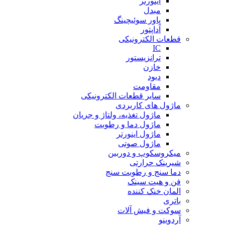
اینورتر
مبدل
پاور سوئیچینگ
آداپتور
قطعات الکترونیکی
IC
ترانزیستور
خازن
دیود
مقاومت
سایر قطعات الکترونیکی
ماژول های کاربردی
ماژول تغذیه، ولتاژ و جریان
ماژول دما و رطوبت
ماژول اینورتر
ماژول صوتی
میکروسکوپ و دوربین
شیرینک حرارتی
دما سنج و رطوبت سنج
فن و هیت سینک
المان خنک کننده
باتری
سوکت و فیش آلات
آردوینو