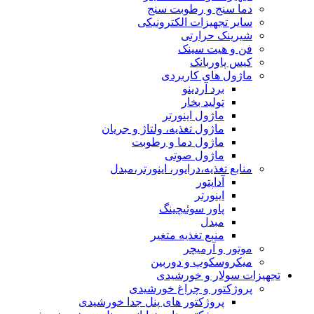
دما سنج و رطوبت سنج
سایر تجهیزات الکترونیکی
شیرینک حرارتی
فن و هیت سینک
کیس پاوربانک
ماژول های کاربردی
برد آردینو
تولید بخار
ماژول اینورتر
ماژول تغذیه، ولتاژ و جریان
ماژول دما و رطوبت
ماژول صوتی
منابع تغذیه،درایور، اینورتر،مبدل
آداپتور
اینورتر
پاور سوئیچینگ
مبدل
منبع تغذیه متغیر
موتور و آرمیچر
میکروسکوپ و دوربین
تجهیزات سولار و خورشیدی
پروژکتور و چراغ خورشیدی
پروژکتور های پنل جدا خورشیدی