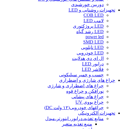
دوربین خورشیدی
تجهیزات روشنایی و LED
COB LED
لامپ LED
LED پروژکتوری
LED رشد گیاه
power led
SMD LED
LED تابلویی
LED خودرویی
ال ای دی هدلایت
درایور LED
فلاشر LED
چسب و خمیر سیلیکونی
چراغ های شارژی و اضطراری
چراغ های اضطراری و شارژی
نورافکن و چراغ قوه
چراغ های پیشانی
چراغ یووی UV
چراغهای خودرویی(۱۲ ولت DC)
تجهیزات الکترونیکی
منابع تغذیه،درایور، اینورتر،مبدل
منبع تغذیه متغیر