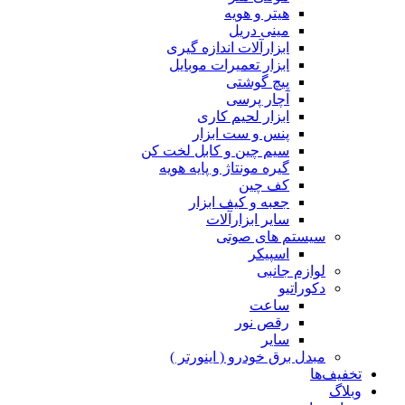
هیتر و هویه
مینی دریل
ابزارآلات اندازه گیری
ابزار تعمیرات موبایل
پیچ گوشتی
آچار پرسی
ابزار لحیم کاری
پنس و ست ابزار
سیم چین و کابل لخت کن
گیره مونتاژ و پایه هویه
کف چین
جعبه و کیف ابزار
سایر ابزارآلات
سیستم های صوتی
اسپیکر
لوازم جانبی
دکوراتیو
ساعت
رقص نور
سایر
مبدل برق خودرو ( اینورتر )
تخفیف‌ها
وبلاگ