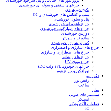
پروژکتور های خیابانی و پنل سرخود خورشیدی
چراغهای سقفی و سوله ای خورشیدی
پکیج خورشیدی
پمپ و کفکش های خورشیدی و DC
پنل و سلول خورشیدی
چراغ باغچه ای خورشیدی
چراغ های دیوارکوب خورشیدی
دوربین خورشیدی
سانورتر و اینورتر
کنترلر شارژر خورشیدی
چراغ های شارژی و اضطراری
چراغ های اضطراری و شارژی
چراغ های پیشانی
چراغ یووی UV
چراغهای خودرویی(۱۲ ولت DC)
نورافکن و چراغ قوه
دکوراتیو
رقص نور
ساعت
سایر
سیستم های صوتی
اسپیکر
قطعات الکترونیکی
IC