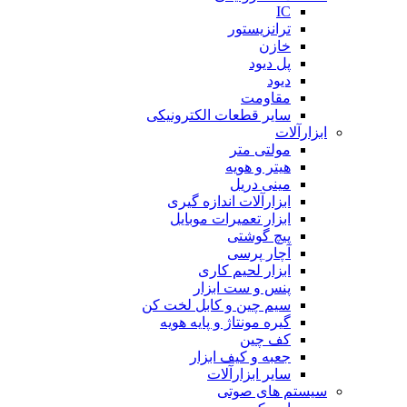
IC
ترانزیستور
خازن
پل دیود
دیود
مقاومت
سایر قطعات الکترونیکی
ابزارآلات
مولتی متر
هیتر و هویه
مینی دریل
ابزارآلات اندازه گیری
ابزار تعمیرات موبایل
پیچ گوشتی
آچار پرسی
ابزار لحیم کاری
پنس و ست ابزار
سیم چین و کابل لخت کن
گیره مونتاژ و پایه هویه
کف چین
جعبه و کیف ابزار
سایر ابزارآلات
سیستم های صوتی