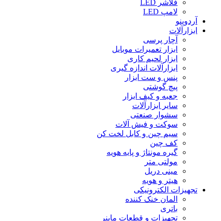
فلاشر LED
لامپ LED
آردوینو
ابزارآلات
آچار پرسی
ابزار تعمیرات موبایل
ابزار لحیم کاری
ابزارآلات اندازه گیری
پنس و ست ابزار
پیچ گوشتی
جعبه و کیف ابزار
سایر ابزارآلات
سشوار صنعتی
سوکت و فیش آلات
سیم چین و کابل لخت کن
کف چین
گیره مونتاژ و پایه هویه
مولتی متر
مینی دریل
هیتر و هویه
تجهیزات الکترونیکی
المان خنک کننده
باتری
تجهیزات و قطعات ماینر