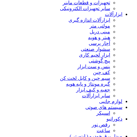
تجهیزات و قطعات ماینر
سایر تجهیزات الکترونیکی
ابزارآلات
ابزارآلات اندازه گیری
مولتی متر
مینی دریل
هیتر و هویه
آچار پرسی
سشوار صنعتی
ابزار لحیم کاری
پیچ گوشتی
پنس و ست ابزار
کف چین
سیم چین و کابل لخت کن
گیره مونتاژ و پایه هویه
جعبه و کیف ابزار
سایر ابزارآلات
لوازم جانبی
سیستم های صوتی
اسپیکر
دکوراتیو
رقص نور
ساعت
مبدل برق خودرو ( اینورتر )