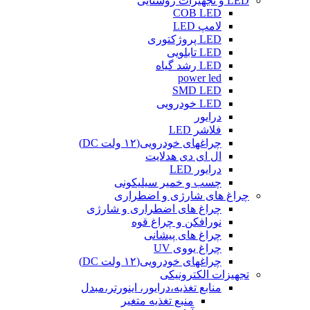
LED و تجهیزات روشنایی
COB LED
لامپ LED
LED پروژکتوری
LED تابلویی
LED رشد گیاه
power led
SMD LED
LED خودرویی
درایور
فلاشر LED
چراغهای خودرویی(۱۲ ولت DC)
ال ای دی هدلایت
درایور LED
چسب و خمیر سیلیکونی
چراغ های شارژی و اضطراری
چراغ های اضطراری و شارژی
نورافکن و چراغ قوه
چراغ های پیشانی
چراغ یووی UV
چراغهای خودرویی(۱۲ ولت DC)
تجهیزات الکترونیکی
منابع تغذیه،درایور، اینورتر،مبدل
منبع تغذیه متغیر