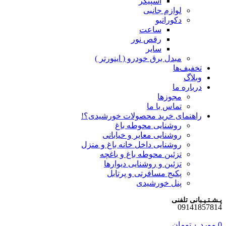
اسپیکر
لوازم جانبی
دکوراتیو
ساعت
رقص نور
سایر
مبدل برق خودرو ( اینورتر )
تخفیف‌ها
وبلاگ
درباره ما
مجوزها
تماس با ما
راهنمای خرید محصولات خورشیدی؟!
روشنایی محوطه باغ
روشنایی معابر و خیابانی
روشنایی داخل خانه باغ و منزل
تزئین محوطه باغ و باغچه
تزئین و روشنایی دیوارها
پکیج مسافرتی و پرتابل
پنل خورشیدی
پـشـتـیـبانی تلفنی
09141857814
0
مورد
۰
تومان