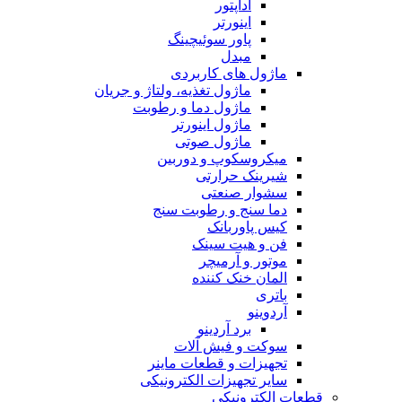
آداپتور
اینورتر
پاور سوئیچینگ
مبدل
ماژول های کاربردی
ماژول تغذیه، ولتاژ و جریان
ماژول دما و رطوبت
ماژول اینورتر
ماژول صوتی
میکروسکوپ و دوربین
شیرینک حرارتی
سشوار صنعتی
دما سنج و رطوبت سنج
کیس پاوربانک
فن و هیت سینک
موتور و آرمیچر
المان خنک کننده
باتری
آردوینو
برد آردینو
سوکت و فیش آلات
تجهیزات و قطعات ماینر
سایر تجهیزات الکترونیکی
قطعات الکترونیکی