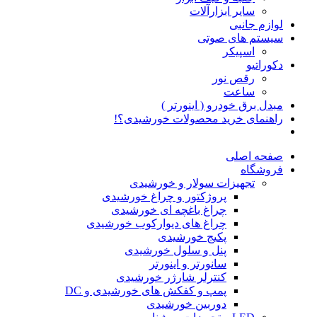
سایر ابزارآلات
لوازم جانبی
سیستم های صوتی
اسپیکر
دکوراتیو
رقص نور
ساعت
مبدل برق خودرو ( اینورتر )
راهنمای خرید محصولات خورشیدی؟!
صفحه اصلی
فروشگاه
تجهیزات سولار و خورشیدی
پروژکتور و چراغ خورشیدی
چراغ باغچه ای خورشیدی
چراغ های دیوارکوب خورشیدی
پکیج خورشیدی
پنل و سلول خورشیدی
سانورتر و اینورتر
کنترلر شارژر خورشیدی
پمپ و کفکش های خورشیدی و DC
دوربین خورشیدی