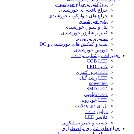
پروژکتور و چراغ خورشیدی
چراغ باغچه ای خورشیدی
چراغ های دیوارکوب خورشیدی
پکیج خورشیدی
پنل و سلول خورشیدی
کنترلر شارژر خورشیدی
سانورتر و اینورتر
پمپ و کفکش های خورشیدی و DC
دوربین خورشیدی
تجهیزات روشنایی و LED
COB LED
لامپ LED
LED پروژکتوری
LED رشد گیاه
power led
SMD LED
LED تابلویی
LED خودرویی
ال ای دی هدلایت
درایور LED
فلاشر LED
چسب و خمیر سیلیکونی
چراغ های شارژی و اضطراری