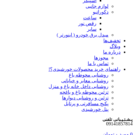
اسپیکر
لوازم جانبی
دکوراتیو
ساعت
رقص نور
سایر
مبدل برق خودرو ( اینورتر )
تخفیف‌ها
وبلاگ
درباره ما
مجوزها
تماس با ما
راهنمای خرید محصولات خورشیدی؟!
روشنایی محوطه باغ
روشنایی معابر و خیابانی
روشنایی داخل خانه باغ و منزل
تزئین محوطه باغ و باغچه
تزئین و روشنایی دیوارها
پکیج مسافرتی و پرتابل
پنل خورشیدی
پـشـتـیـبانی تلفنی
09141857814
0
مورد
۰
تومان