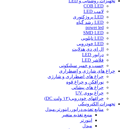
تجهیزات روشنایی و LED
COB LED
لامپ LED
LED پروژکتوری
LED رشد گیاه
power led
SMD LED
LED تابلویی
LED خودرویی
ال ای دی هدلایت
درایور LED
فلاشر LED
چسب و خمیر سیلیکونی
چراغ های شارژی و اضطراری
چراغ های اضطراری و شارژی
نورافکن و چراغ قوه
چراغ های پیشانی
چراغ یووی UV
چراغهای خودرویی(۱۲ ولت DC)
تجهیزات الکترونیکی
منابع تغذیه،درایور، اینورتر،مبدل
منبع تغذیه متغیر
اینورتر
مبدل