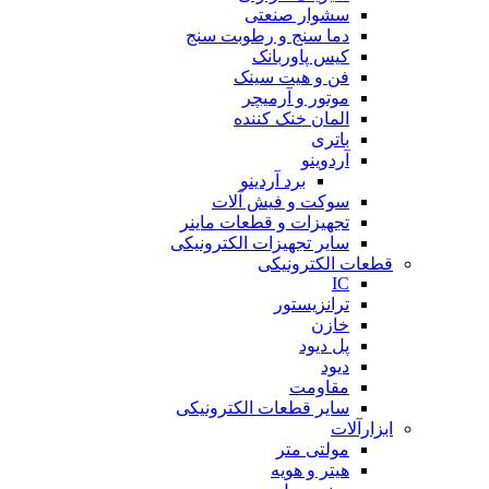
سشوار صنعتی
دما سنج و رطوبت سنج
کیس پاوربانک
فن و هیت سینک
موتور و آرمیچر
المان خنک کننده
باتری
آردوینو
برد آردینو
سوکت و فیش آلات
تجهیزات و قطعات ماینر
سایر تجهیزات الکترونیکی
قطعات الکترونیکی
IC
ترانزیستور
خازن
پل دیود
دیود
مقاومت
سایر قطعات الکترونیکی
ابزارآلات
مولتی متر
هیتر و هویه