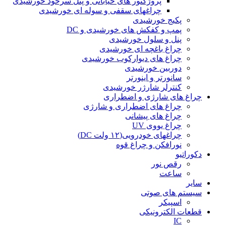
پروژکتور های خیابانی و پنل سرخود خورشیدی
چراغهای سقفی و سوله ای خورشیدی
پکیج خورشیدی
پمپ و کفکش های خورشیدی و DC
پنل و سلول خورشیدی
چراغ باغچه ای خورشیدی
چراغ های دیوارکوب خورشیدی
دوربین خورشیدی
سانورتر و اینورتر
کنترلر شارژر خورشیدی
چراغ های شارژی و اضطراری
چراغ های اضطراری و شارژی
چراغ های پیشانی
چراغ یووی UV
چراغهای خودرویی(۱۲ ولت DC)
نورافکن و چراغ قوه
دکوراتیو
رقص نور
ساعت
سایر
سیستم های صوتی
اسپیکر
قطعات الکترونیکی
IC