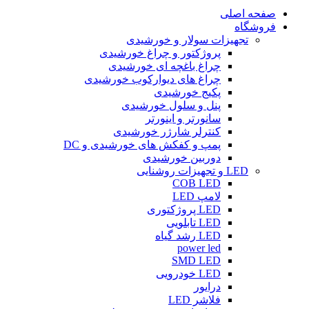
صفحه اصلی
فروشگاه
تجهیزات سولار و خورشیدی
پروژکتور و چراغ خورشیدی
چراغ باغچه ای خورشیدی
چراغ های دیوارکوب خورشیدی
پکیج خورشیدی
پنل و سلول خورشیدی
سانورتر و اینورتر
کنترلر شارژر خورشیدی
پمپ و کفکش های خورشیدی و DC
دوربین خورشیدی
LED و تجهیزات روشنایی
COB LED
لامپ LED
LED پروژکتوری
LED تابلویی
LED رشد گیاه
power led
SMD LED
LED خودرویی
درایور
فلاشر LED