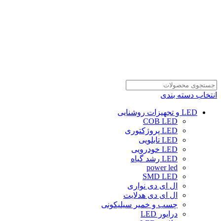
انتخاب دسته بندی
LED و تجهیزات روشنایی
COB LED
LED پروژکتوری
LED تابلویی
LED خودرویی
LED رشد گیاه
power led
SMD LED
ال ای دی نواری
ال ای دی هدلایت
چسب و خمیر سیلیکونی
درایور LED