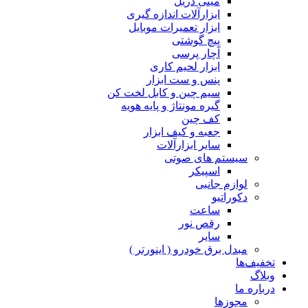
مینی دریل
ابزارآلات اندازه گیری
ابزار تعمیرات موبایل
پیچ گوشتی
آچار پرسی
ابزار لحیم کاری
پنس و ست ابزار
سیم چین و کابل لخت کن
گیره مونتاژ و پایه هویه
کف چین
جعبه و کیف ابزار
سایر ابزارآلات
سیستم های صوتی
اسپیکر
لوازم جانبی
دکوراتیو
ساعت
رقص نور
سایر
مبدل برق خودرو ( اینورتر )
تخفیف‌ها
وبلاگ
درباره ما
مجوزها