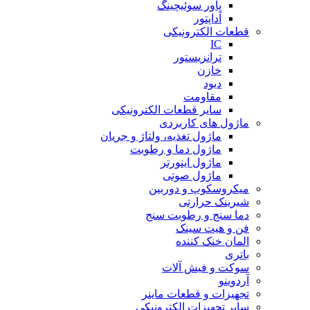
پاور سوئیچینگ
آداپتور
قطعات الکترونیکی
IC
ترانزیستور
خازن
دیود
مقاومت
سایر قطعات الکترونیکی
ماژول های کاربردی
ماژول تغذیه، ولتاژ و جریان
ماژول دما و رطوبت
ماژول اینورتر
ماژول صوتی
میکروسکوپ و دوربین
شیرینک حرارتی
دما سنج و رطوبت سنج
فن و هیت سینک
المان خنک کننده
باتری
سوکت و فیش آلات
آردوینو
تجهیزات و قطعات ماینر
سایر تجهیزات الکترونیکی