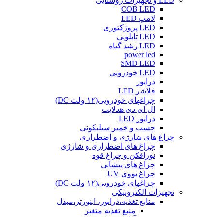
LED و تجهیزات روشنایی
COB LED
لامپ LED
LED پروژکتوری
LED تابلویی
LED رشد گیاه
power led
SMD LED
LED خودرویی
درایور
فلاشر LED
چراغهای خودرویی(۱۲ ولت DC)
ال ای دی هدلایت
درایور LED
چسب و خمیر سیلیکونی
چراغ های شارژی و اضطراری
چراغ های اضطراری و شارژی
نورافکن و چراغ قوه
چراغ های پیشانی
چراغ یووی UV
چراغهای خودرویی(۱۲ ولت DC)
تجهیزات الکترونیکی
منابع تغذیه،درایور، اینورتر،مبدل
منبع تغذیه متغیر