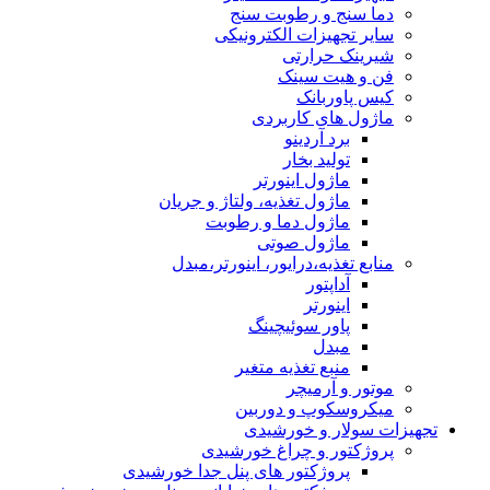
دما سنج و رطوبت سنج
سایر تجهیزات الکترونیکی
شیرینک حرارتی
فن و هیت سینک
کیس پاوربانک
ماژول های کاربردی
برد آردینو
تولید بخار
ماژول اینورتر
ماژول تغذیه، ولتاژ و جریان
ماژول دما و رطوبت
ماژول صوتی
منابع تغذیه،درایور، اینورتر،مبدل
آداپتور
اینورتر
پاور سوئیچینگ
مبدل
منبع تغذیه متغیر
موتور و آرمیچر
میکروسکوپ و دوربین
تجهیزات سولار و خورشیدی
پروژکتور و چراغ خورشیدی
پروژکتور های پنل جدا خورشیدی