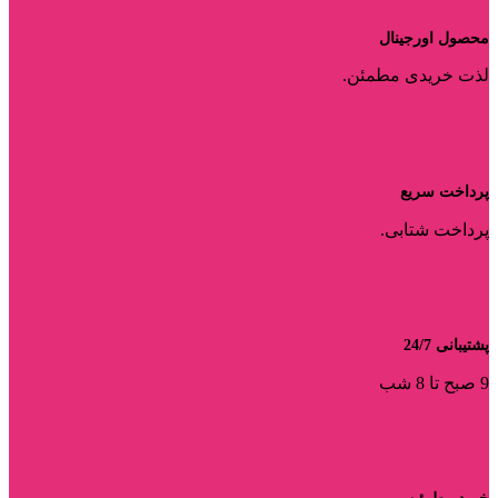
محصول اورجینال
لذت خریدی مطمئن.
پرداخت سریع
پرداخت شتابی.
پشتیبانی 24/7
9 صبح تا 8 شب