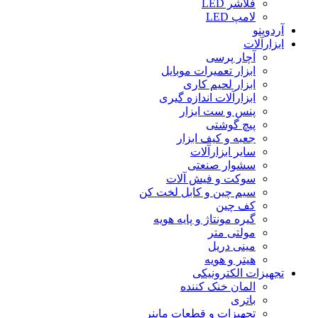
فلاشر LED
لامپ LED
آردوینو
ابزارآلات
آچار پرسی
ابزار تعمیرات موبایل
ابزار لحیم کاری
ابزارآلات اندازه گیری
پنس و ست ابزار
پیچ گوشتی
جعبه و کیف ابزار
سایر ابزارآلات
سشوار صنعتی
سوکت و فیش آلات
سیم چین و کابل لخت کن
کف چین
گیره مونتاژ و پایه هویه
مولتی متر
مینی دریل
هیتر و هویه
تجهیزات الکترونیکی
المان خنک کننده
باتری
تجهیزات و قطعات ماینر