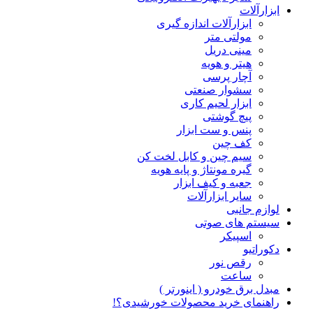
ابزارآلات
ابزارآلات اندازه گیری
مولتی متر
مینی دریل
هیتر و هویه
آچار پرسی
سشوار صنعتی
ابزار لحیم کاری
پیچ گوشتی
پنس و ست ابزار
کف چین
سیم چین و کابل لخت کن
گیره مونتاژ و پایه هویه
جعبه و کیف ابزار
سایر ابزارآلات
لوازم جانبی
سیستم های صوتی
اسپیکر
دکوراتیو
رقص نور
ساعت
مبدل برق خودرو ( اینورتر )
راهنمای خرید محصولات خورشیدی؟!