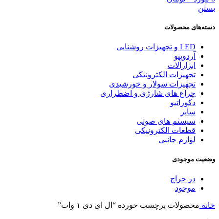
بستن
دسته‌های محصولات
LED و تجهیزات روشنایی
آردوینو
ابزارآلات
تجهیزات الکترونیکی
تجهیزات سولار و خورشیدی
چراغ های شارژی و اضطراری
دکوراتیو
سایر
سیستم های صوتی
قطعات الکترونیکی
لوازم جانبی
وضعیت موجودی
در حراج
موجود
خانه
محصولات برچسب خورده “ال ای دی ۱ وات”