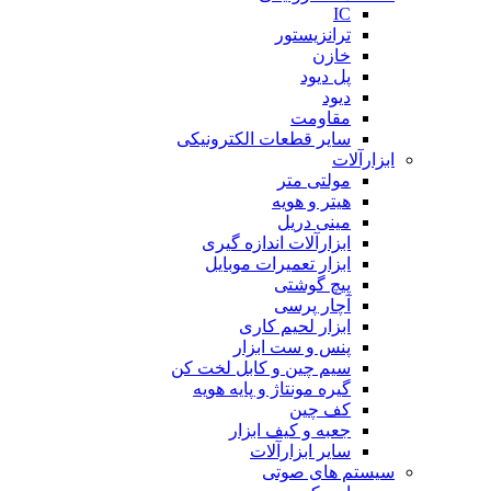
IC
ترانزیستور
خازن
پل دیود
دیود
مقاومت
سایر قطعات الکترونیکی
ابزارآلات
مولتی متر
هیتر و هویه
مینی دریل
ابزارآلات اندازه گیری
ابزار تعمیرات موبایل
پیچ گوشتی
آچار پرسی
ابزار لحیم کاری
پنس و ست ابزار
سیم چین و کابل لخت کن
گیره مونتاژ و پایه هویه
کف چین
جعبه و کیف ابزار
سایر ابزارآلات
سیستم های صوتی