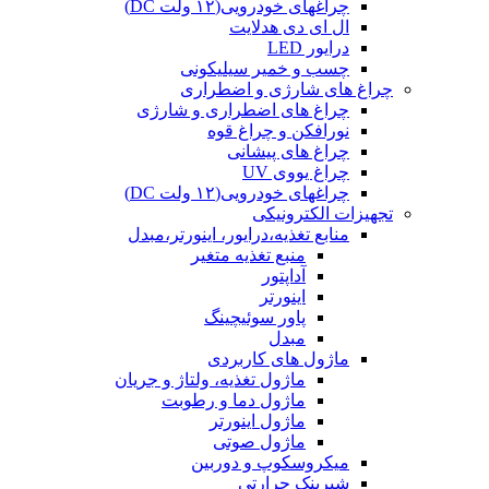
چراغهای خودرویی(۱۲ ولت DC)
ال ای دی هدلایت
درایور LED
چسب و خمیر سیلیکونی
چراغ های شارژی و اضطراری
چراغ های اضطراری و شارژی
نورافکن و چراغ قوه
چراغ های پیشانی
چراغ یووی UV
چراغهای خودرویی(۱۲ ولت DC)
تجهیزات الکترونیکی
منابع تغذیه،درایور، اینورتر،مبدل
منبع تغذیه متغیر
آداپتور
اینورتر
پاور سوئیچینگ
مبدل
ماژول های کاربردی
ماژول تغذیه، ولتاژ و جریان
ماژول دما و رطوبت
ماژول اینورتر
ماژول صوتی
میکروسکوپ و دوربین
شیرینک حرارتی