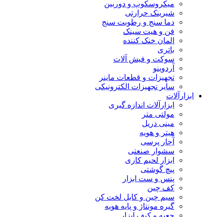
میکروسکوپ و دوربین
شیرینک حرارتی
دما سنج و رطوبت سنج
فن و هیت سینک
المان خنک کننده
باتری
سوکت و فیش آلات
آردوینو
تجهیزات و قطعات ماینر
سایر تجهیزات الکترونیکی
ابزارآلات
ابزارآلات اندازه گیری
مولتی متر
مینی دریل
هیتر و هویه
آچار پرسی
سشوار صنعتی
ابزار لحیم کاری
پیچ گوشتی
پنس و ست ابزار
کف چین
سیم چین و کابل لخت کن
گیره مونتاژ و پایه هویه
جعبه و کیف ابزار