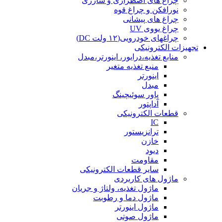
چراغ های اضطراری و شارژی
نورافکن و چراغ قوه
چراغ های پیشانی
چراغ یووی UV
چراغهای خودرویی(۱۲ ولت DC)
تجهیزات الکترونیکی
منابع تغذیه،درایور، اینورتر،مبدل
منبع تغذیه متغیر
اینورتر
مبدل
پاور سوئیچینگ
آداپتور
قطعات الکترونیکی
IC
ترانزیستور
خازن
دیود
مقاومت
سایر قطعات الکترونیکی
ماژول های کاربردی
ماژول تغذیه، ولتاژ و جریان
ماژول دما و رطوبت
ماژول اینورتر
ماژول صوتی