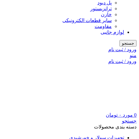
پل دیود
ترانزیستور
خازن
سایر قطعات الکترونیکی
مقاومت
لوازم جانبی
جستجو
ورود / ثبت نام
منو
ورود / ثبت نام
0
مورد
۰
تومان
جستجو
دسته بندی محصولات
تجهیزات سولار و خورشیدی