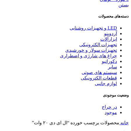
بستن
دسته‌های محصولات
LED و تجهیزات روشنایی
آردوینو
ابزارآلات
تجهیزات الکترونیکی
تجهیزات سولار و خورشیدی
چراغ های شارژی و اضطراری
دکوراتیو
سایر
سیستم های صوتی
قطعات الکترونیکی
لوازم جانبی
وضعیت موجودی
در حراج
موجود
خانه
محصولات برچسب خورده “ال ای دی ۲۰ وات”