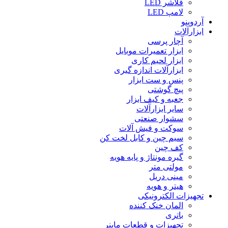
فلاشر LED
لامپ LED
آردوینو
ابزارآلات
آچار پرسی
ابزار تعمیرات موبایل
ابزار لحیم کاری
ابزارآلات اندازه گیری
پنس و ست ابزار
پیچ گوشتی
جعبه و کیف ابزار
سایر ابزارآلات
سشوار صنعتی
سوکت و فیش آلات
سیم چین و کابل لخت کن
کف چین
گیره مونتاژ و پایه هویه
مولتی متر
مینی دریل
هیتر و هویه
تجهیزات الکترونیکی
المان خنک کننده
باتری
تجهیزات و قطعات ماینر