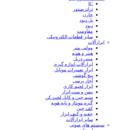
IC
ترانزیستور
خازن
پل دیود
دیود
مقاومت
سایر قطعات الکترونیکی
ابزارآلات
مولتی متر
هیتر و هویه
مینی دریل
ابزارآلات اندازه گیری
ابزار تعمیرات موبایل
پیچ گوشتی
آچار پرسی
ابزار لحیم کاری
پنس و ست ابزار
سیم چین و کابل لخت کن
گیره مونتاژ و پایه هویه
کف چین
جعبه و کیف ابزار
سایر ابزارآلات
سیستم های صوتی