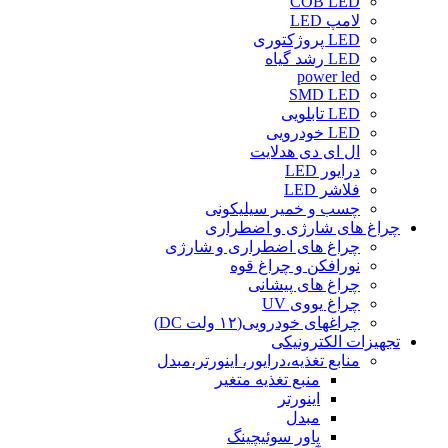
COB LED
لامپ LED
LED پروژکتوری
LED رشد گیاه
power led
SMD LED
LED تابلویی
LED خودرویی
ال ای دی هدلایت
درایور LED
فلاشر LED
چسب و خمیر سیلیکونی
چراغ های شارژی و اضطراری
چراغ های اضطراری و شارژی
نورافکن و چراغ قوه
چراغ های پیشانی
چراغ یووی UV
چراغهای خودرویی(۱۲ ولت DC)
تجهیزات الکترونیکی
منابع تغذیه،درایور، اینورتر،مبدل
منبع تغذیه متغیر
اینورتر
مبدل
پاور سوئیچینگ