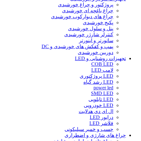
پروژکتور و چراغ خورشیدی
چراغ باغچه ای خورشیدی
چراغ های دیوارکوب خورشیدی
پکیج خورشیدی
پنل و سلول خورشیدی
کنترلر شارژر خورشیدی
سانورتر و اینورتر
پمپ و کفکش های خورشیدی و DC
دوربین خورشیدی
تجهیزات روشنایی و LED
COB LED
لامپ LED
LED پروژکتوری
LED رشد گیاه
power led
SMD LED
LED تابلویی
LED خودرویی
ال ای دی هدلایت
درایور LED
فلاشر LED
چسب و خمیر سیلیکونی
چراغ های شارژی و اضطراری