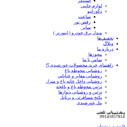
اسپیکر
لوازم جانبی
دکوراتیو
ساعت
رقص نور
سایر
مبدل برق خودرو ( اینورتر )
تخفیف‌ها
وبلاگ
درباره ما
مجوزها
تماس با ما
راهنمای خرید محصولات خورشیدی؟!
روشنایی محوطه باغ
روشنایی معابر و خیابانی
روشنایی داخل خانه باغ و منزل
تزئین محوطه باغ و باغچه
تزئین و روشنایی دیوارها
پکیج مسافرتی و پرتابل
پنل خورشیدی
پـشـتـیـبانی تلفنی
09141857814
0
مورد
۰
تومان