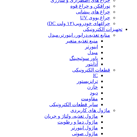
چراغ های اضطراری و شارژی
نورافکن و چراغ قوه
چراغ های پیشانی
چراغ یووی UV
چراغهای خودرویی(۱۲ ولت DC)
تجهیزات الکترونیکی
منابع تغذیه،درایور، اینورتر،مبدل
منبع تغذیه متغیر
اینورتر
مبدل
پاور سوئیچینگ
آداپتور
قطعات الکترونیکی
IC
ترانزیستور
خازن
دیود
مقاومت
سایر قطعات الکترونیکی
ماژول های کاربردی
ماژول تغذیه، ولتاژ و جریان
ماژول دما و رطوبت
ماژول اینورتر
ماژول صوتی