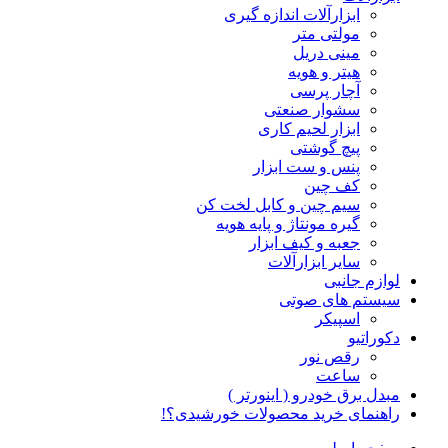
ابزارآلات اندازه گیری
مولتی متر
مینی دریل
هیتر و هویه
آچار پرسی
سشوار صنعتی
ابزار لحیم کاری
پیچ گوشتی
پنس و ست ابزار
کف چین
سیم چین و کابل لخت کن
گیره مونتاژ و پایه هویه
جعبه و کیف ابزار
سایر ابزارآلات
لوازم جانبی
سیستم های صوتی
اسپیکر
دکوراتیو
رقص نور
ساعت
مبدل برق خودرو ( اینورتر )
راهنمای خرید محصولات خورشیدی؟!