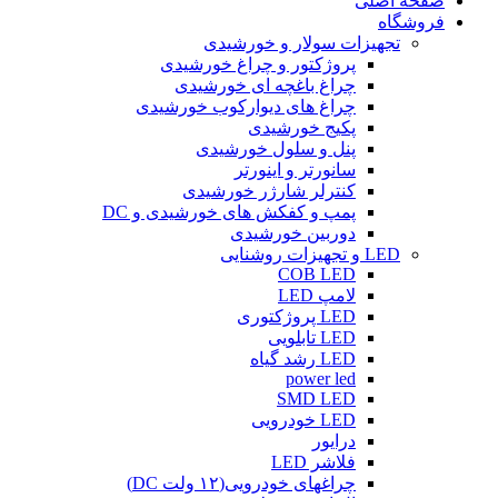
صفحه اصلی
فروشگاه
تجهیزات سولار و خورشیدی
پروژکتور و چراغ خورشیدی
چراغ باغچه ای خورشیدی
چراغ های دیوارکوب خورشیدی
پکیج خورشیدی
پنل و سلول خورشیدی
سانورتر و اینورتر
کنترلر شارژر خورشیدی
پمپ و کفکش های خورشیدی و DC
دوربین خورشیدی
LED و تجهیزات روشنایی
COB LED
لامپ LED
LED پروژکتوری
LED تابلویی
LED رشد گیاه
power led
SMD LED
LED خودرویی
درایور
فلاشر LED
چراغهای خودرویی(۱۲ ولت DC)