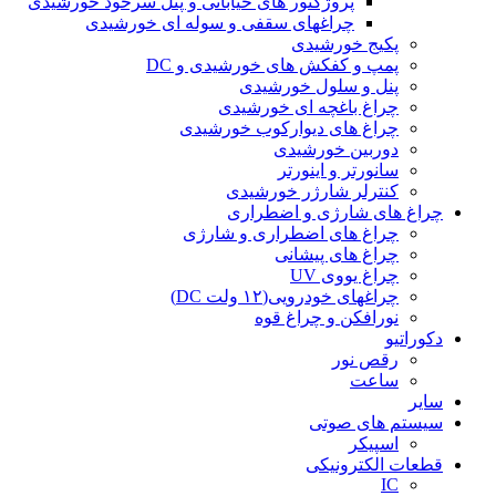
پروژکتور های خیابانی و پنل سرخود خورشیدی
چراغهای سقفی و سوله ای خورشیدی
پکیج خورشیدی
پمپ و کفکش های خورشیدی و DC
پنل و سلول خورشیدی
چراغ باغچه ای خورشیدی
چراغ های دیوارکوب خورشیدی
دوربین خورشیدی
سانورتر و اینورتر
کنترلر شارژر خورشیدی
چراغ های شارژی و اضطراری
چراغ های اضطراری و شارژی
چراغ های پیشانی
چراغ یووی UV
چراغهای خودرویی(۱۲ ولت DC)
نورافکن و چراغ قوه
دکوراتیو
رقص نور
ساعت
سایر
سیستم های صوتی
اسپیکر
قطعات الکترونیکی
IC