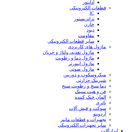
آداپتور
قطعات الکترونیکی
IC
ترانزیستور
خازن
دیود
مقاومت
سایر قطعات الکترونیکی
ماژول های کاربردی
ماژول تغذیه، ولتاژ و جریان
ماژول دما و رطوبت
ماژول اینورتر
ماژول صوتی
میکروسکوپ و دوربین
شیرینک حرارتی
دما سنج و رطوبت سنج
فن و هیت سینک
المان خنک کننده
باتری
سوکت و فیش آلات
آردوینو
تجهیزات و قطعات ماینر
سایر تجهیزات الکترونیکی
ابزارآلات