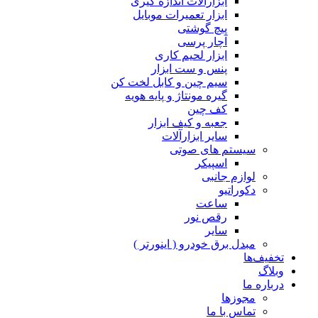
ابزارآلات اندازه گیری
ابزار تعمیرات موبایل
پیچ گوشتی
آچار پرسی
ابزار لحیم کاری
پنس و ست ابزار
سیم چین و کابل لخت کن
گیره مونتاژ و پایه هویه
کف چین
جعبه و کیف ابزار
سایر ابزارآلات
سیستم های صوتی
اسپیکر
لوازم جانبی
دکوراتیو
ساعت
رقص نور
سایر
مبدل برق خودرو ( اینورتر )
تخفیف‌ها
وبلاگ
درباره ما
مجوزها
تماس با ما