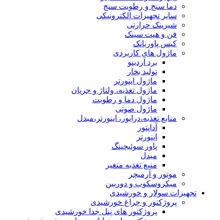
دما سنج و رطوبت سنج
سایر تجهیزات الکترونیکی
شیرینک حرارتی
فن و هیت سینک
کیس پاوربانک
ماژول های کاربردی
برد آردینو
تولید بخار
ماژول اینورتر
ماژول تغذیه، ولتاژ و جریان
ماژول دما و رطوبت
ماژول صوتی
منابع تغذیه،درایور، اینورتر،مبدل
آداپتور
اینورتر
پاور سوئیچینگ
مبدل
منبع تغذیه متغیر
موتور و آرمیچر
میکروسکوپ و دوربین
تجهیزات سولار و خورشیدی
پروژکتور و چراغ خورشیدی
پروژکتور های پنل جدا خورشیدی