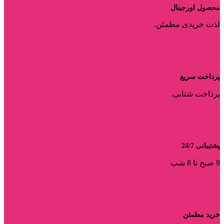
محصول اورجینال
لذت خریدی مطمئن.
پرداخت سریع
پرداخت شتابی.
پشتیبانی 24/7
9 صبح تا 8 شب
خرید مطمئن