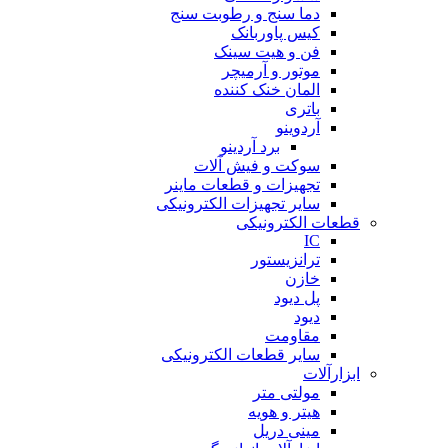
دما سنج و رطوبت سنج
کیس پاوربانک
فن و هیت سینک
موتور و آرمیچر
المان خنک کننده
باتری
آردوینو
برد آردینو
سوکت و فیش آلات
تجهیزات و قطعات ماینر
سایر تجهیزات الکترونیکی
قطعات الکترونیکی
IC
ترانزیستور
خازن
پل دیود
دیود
مقاومت
سایر قطعات الکترونیکی
ابزارآلات
مولتی متر
هیتر و هویه
مینی دریل