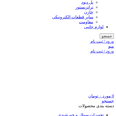
پل دیود
ترانزیستور
خازن
سایر قطعات الکترونیکی
مقاومت
لوازم جانبی
جستجو
ورود / ثبت نام
منو
ورود / ثبت نام
0
مورد
۰
تومان
جستجو
دسته بندی محصولات
تجهیزات سولار و خورشیدی