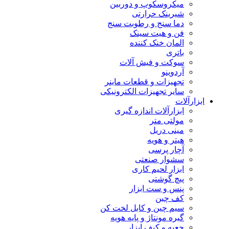
میکروسکوپ و دوربین
شیرینک حرارتی
دما سنج و رطوبت سنج
فن و هیت سینک
المان خنک کننده
باتری
سوکت و فیش آلات
آردوینو
تجهیزات و قطعات ماینر
سایر تجهیزات الکترونیکی
ابزارآلات
ابزارآلات اندازه گیری
مولتی متر
مینی دریل
هیتر و هویه
آچار پرسی
سشوار صنعتی
ابزار لحیم کاری
پیچ گوشتی
پنس و ست ابزار
کف چین
سیم چین و کابل لخت کن
گیره مونتاژ و پایه هویه
جعبه و کیف ابزار