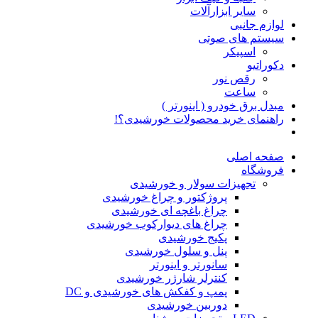
سایر ابزارآلات
لوازم جانبی
سیستم های صوتی
اسپیکر
دکوراتیو
رقص نور
ساعت
مبدل برق خودرو ( اینورتر )
راهنمای خرید محصولات خورشیدی؟!
صفحه اصلی
فروشگاه
تجهیزات سولار و خورشیدی
پروژکتور و چراغ خورشیدی
چراغ باغچه ای خورشیدی
چراغ های دیوارکوب خورشیدی
پکیج خورشیدی
پنل و سلول خورشیدی
سانورتر و اینورتر
کنترلر شارژر خورشیدی
پمپ و کفکش های خورشیدی و DC
دوربین خورشیدی