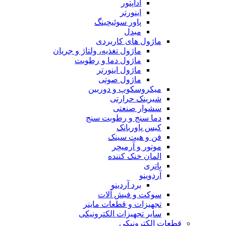
آداپتور
اینورتر
پاور سوئیچینگ
مبدل
ماژول های کاربردی
ماژول تغذیه، ولتاژ و جریان
ماژول دما و رطوبت
ماژول اینورتر
ماژول صوتی
میکروسکوپ و دوربین
شیرینک حرارتی
سشوار صنعتی
دما سنج و رطوبت سنج
کیس پاوربانک
فن و هیت سینک
موتور و آرمیچر
المان خنک کننده
باتری
آردوینو
برد آردینو
سوکت و فیش آلات
تجهیزات و قطعات ماینر
سایر تجهیزات الکترونیکی
قطعات الکترونیکی