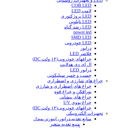
LED و تجهیزات روشنایی
COB LED
لامپ LED
LED پروژکتوری
LED تابلویی
LED رشد گیاه
power led
SMD LED
LED خودرویی
درایور
فلاشر LED
چراغهای خودرویی(۱۲ ولت DC)
ال ای دی هدلایت
درایور LED
چسب و خمیر سیلیکونی
چراغ های شارژی و اضطراری
چراغ های اضطراری و شارژی
نورافکن و چراغ قوه
چراغ های پیشانی
چراغ یووی UV
چراغهای خودرویی(۱۲ ولت DC)
تجهیزات الکترونیکی
منابع تغذیه،درایور، اینورتر،مبدل
منبع تغذیه متغیر