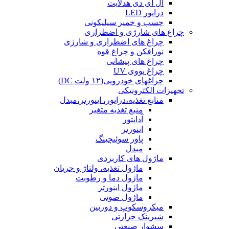
ال ای دی هدلایت
درایور LED
چسب و خمیر سیلیکونی
چراغ های شارژی و اضطراری
چراغ های اضطراری و شارژی
نورافکن و چراغ قوه
چراغ های پیشانی
چراغ یووی UV
چراغهای خودرویی(۱۲ ولت DC)
تجهیزات الکترونیکی
منابع تغذیه،درایور، اینورتر،مبدل
منبع تغذیه متغیر
آداپتور
اینورتر
پاور سوئیچینگ
مبدل
ماژول های کاربردی
ماژول تغذیه، ولتاژ و جریان
ماژول دما و رطوبت
ماژول اینورتر
ماژول صوتی
میکروسکوپ و دوربین
شیرینک حرارتی
سشوار صنعتی