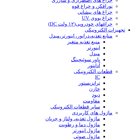
چراغ های اضطراری و شارژی
نورافکن و چراغ قوه
چراغ های پیشانی
چراغ یووی UV
چراغهای خودرویی(۱۲ ولت DC)
تجهیزات الکترونیکی
منابع تغذیه،درایور، اینورتر،مبدل
منبع تغذیه متغیر
اینورتر
مبدل
پاور سوئیچینگ
آداپتور
قطعات الکترونیکی
IC
ترانزیستور
خازن
دیود
مقاومت
سایر قطعات الکترونیکی
ماژول های کاربردی
ماژول تغذیه، ولتاژ و جریان
ماژول دما و رطوبت
ماژول اینورتر
ماژول صوتی