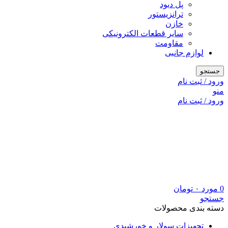
پل دیود
ترانزیستور
خازن
سایر قطعات الکترونیکی
مقاومت
لوازم جانبی
جستجو
ورود / ثبت نام
منو
ورود / ثبت نام
0
مورد
۰
تومان
جستجو
دسته بندی محصولات
تجهیزات سولار و خورشیدی