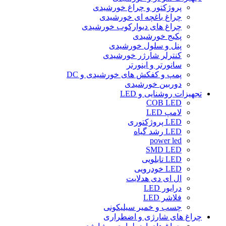
پروژکتور و چراغ خورشیدی
چراغ باغچه ای خورشیدی
چراغ های دیوارکوب خورشیدی
پکیج خورشیدی
پنل و سلول خورشیدی
کنترلر شارژر خورشیدی
سانورتر و اینورتر
پمپ و کفکش های خورشیدی و DC
دوربین خورشیدی
تجهیزات روشنایی و LED
COB LED
لامپ LED
LED پروژکتوری
LED رشد گیاه
power led
SMD LED
LED تابلویی
LED خودرویی
ال ای دی هدلایت
درایور LED
فلاشر LED
چسب و خمیر سیلیکونی
چراغ های شارژی و اضطراری