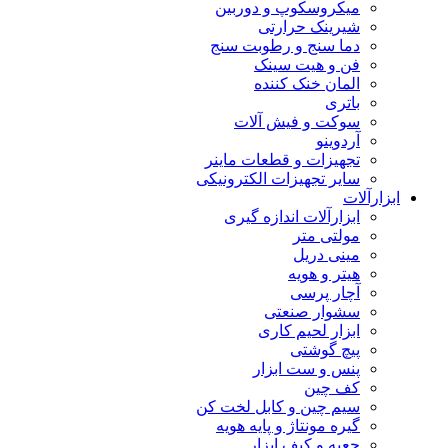
میکروسکوپ و دوربین
شیرینک حرارتی
دما سنج و رطوبت سنج
فن و هیت سینک
المان خنک کننده
باتری
سوکت و فیش آلات
آردوینو
تجهیزات و قطعات ماینر
سایر تجهیزات الکترونیکی
ابزارآلات
ابزارآلات اندازه گیری
مولتی متر
مینی دریل
هیتر و هویه
آچار پرسی
سشوار صنعتی
ابزار لحیم کاری
پیچ گوشتی
پنس و ست ابزار
کف چین
سیم چین و کابل لخت کن
گیره مونتاژ و پایه هویه
جعبه و کیف ابزار