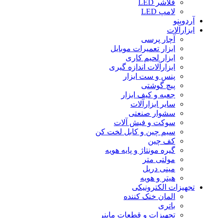
فلاشر LED
لامپ LED
آردوینو
ابزارآلات
آچار پرسی
ابزار تعمیرات موبایل
ابزار لحیم کاری
ابزارآلات اندازه گیری
پنس و ست ابزار
پیچ گوشتی
جعبه و کیف ابزار
سایر ابزارآلات
سشوار صنعتی
سوکت و فیش آلات
سیم چین و کابل لخت کن
کف چین
گیره مونتاژ و پایه هویه
مولتی متر
مینی دریل
هیتر و هویه
تجهیزات الکترونیکی
المان خنک کننده
باتری
تجهیزات و قطعات ماینر