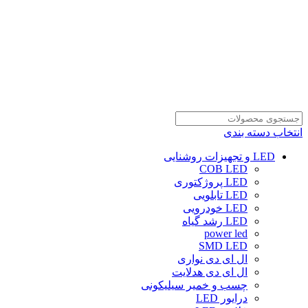
انتخاب دسته بندی
LED و تجهیزات روشنایی
COB LED
LED پروژکتوری
LED تابلویی
LED خودرویی
LED رشد گیاه
power led
SMD LED
ال ای دی نواری
ال ای دی هدلایت
چسب و خمیر سیلیکونی
درایور LED