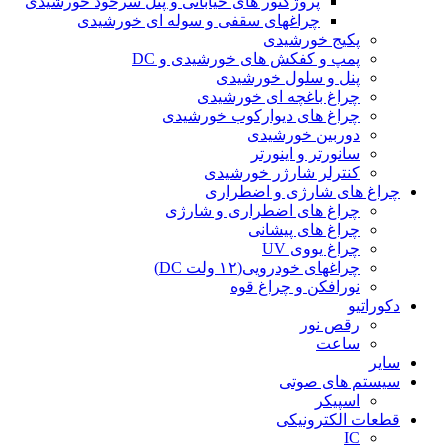
پروژکتور های خیابانی و پنل سرخود خورشیدی
چراغهای سقفی و سوله ای خورشیدی
پکیج خورشیدی
پمپ و کفکش های خورشیدی و DC
پنل و سلول خورشیدی
چراغ باغچه ای خورشیدی
چراغ های دیوارکوب خورشیدی
دوربین خورشیدی
سانورتر و اینورتر
کنترلر شارژر خورشیدی
چراغ های شارژی و اضطراری
چراغ های اضطراری و شارژی
چراغ های پیشانی
چراغ یووی UV
چراغهای خودرویی(۱۲ ولت DC)
نورافکن و چراغ قوه
دکوراتیو
رقص نور
ساعت
سایر
سیستم های صوتی
اسپیکر
قطعات الکترونیکی
IC