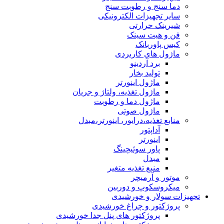
دما سنج و رطوبت سنج
سایر تجهیزات الکترونیکی
شیرینک حرارتی
فن و هیت سینک
کیس پاوربانک
ماژول های کاربردی
برد آردینو
تولید بخار
ماژول اینورتر
ماژول تغذیه، ولتاژ و جریان
ماژول دما و رطوبت
ماژول صوتی
منابع تغذیه،درایور، اینورتر،مبدل
آداپتور
اینورتر
پاور سوئیچینگ
مبدل
منبع تغذیه متغیر
موتور و آرمیچر
میکروسکوپ و دوربین
تجهیزات سولار و خورشیدی
پروژکتور و چراغ خورشیدی
پروژکتور های پنل جدا خورشیدی