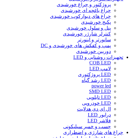
پروژکتور و چراغ خورشیدی
چراغ باغچه ای خورشیدی
چراغ های دیوارکوب خورشیدی
پکیج خورشیدی
پنل و سلول خورشیدی
کنترلر شارژر خورشیدی
سانورتر و اینورتر
پمپ و کفکش های خورشیدی و DC
دوربین خورشیدی
تجهیزات روشنایی و LED
COB LED
لامپ LED
LED پروژکتوری
LED رشد گیاه
power led
SMD LED
LED تابلویی
LED خودرویی
ال ای دی هدلایت
درایور LED
فلاشر LED
چسب و خمیر سیلیکونی
چراغ های شارژی و اضطراری