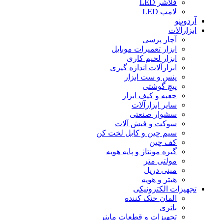
فلاشر LED
لامپ LED
آردوینو
ابزارآلات
آچار پرسی
ابزار تعمیرات موبایل
ابزار لحیم کاری
ابزارآلات اندازه گیری
پنس و ست ابزار
پیچ گوشتی
جعبه و کیف ابزار
سایر ابزارآلات
سشوار صنعتی
سوکت و فیش آلات
سیم چین و کابل لخت کن
کف چین
گیره مونتاژ و پایه هویه
مولتی متر
مینی دریل
هیتر و هویه
تجهیزات الکترونیکی
المان خنک کننده
باتری
تجهیزات و قطعات ماینر