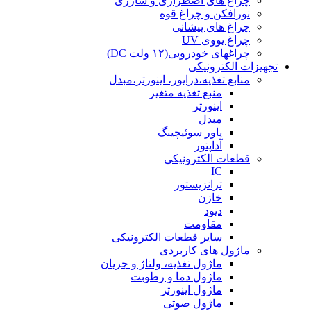
چراغ های اضطراری و شارژی
نورافکن و چراغ قوه
چراغ های پیشانی
چراغ یووی UV
چراغهای خودرویی(۱۲ ولت DC)
تجهیزات الکترونیکی
منابع تغذیه،درایور، اینورتر،مبدل
منبع تغذیه متغیر
اینورتر
مبدل
پاور سوئیچینگ
آداپتور
قطعات الکترونیکی
IC
ترانزیستور
خازن
دیود
مقاومت
سایر قطعات الکترونیکی
ماژول های کاربردی
ماژول تغذیه، ولتاژ و جریان
ماژول دما و رطوبت
ماژول اینورتر
ماژول صوتی