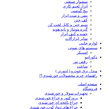
سشوار صنعتی
ابزار لحیم کاری
پیچ گوشتی
پنس و ست ابزار
کف چین
سیم چین و کابل لخت کن
گیره مونتاژ و پایه هویه
جعبه و کیف ابزار
سایر ابزارآلات
لوازم جانبی
سیستم های صوتی
اسپیکر
دکوراتیو
رقص نور
ساعت
مبدل برق خودرو ( اینورتر )
راهنمای خرید محصولات خورشیدی؟!
صفحه اصلی
فروشگاه
تجهیزات سولار و خورشیدی
پروژکتور و چراغ خورشیدی
چراغ باغچه ای خورشیدی
چراغ های دیوارکوب خورشیدی