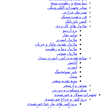
دما سنج و رطوبت سنج
سایر تجهیزات الکترونیکی
شیرینک حرارتی
فن و هیت سینک
کیس پاوربانک
ماژول های کاربردی
برد آردینو
تولید بخار
ماژول اینورتر
ماژول تغذیه، ولتاژ و جریان
ماژول دما و رطوبت
ماژول صوتی
منابع تغذیه،درایور، اینورتر،مبدل
آداپتور
اینورتر
پاور سوئیچینگ
مبدل
منبع تغذیه متغیر
موتور و آرمیچر
میکروسکوپ و دوربین
تجهیزات سولار و خورشیدی
پروژکتور و چراغ خورشیدی
پروژکتور های پنل جدا خورشیدی