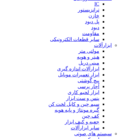
IC
ترانزیستور
خازن
پل دیود
دیود
مقاومت
سایر قطعات الکترونیکی
ابزارآلات
مولتی متر
هیتر و هویه
مینی دریل
ابزارآلات اندازه گیری
ابزار تعمیرات موبایل
پیچ گوشتی
آچار پرسی
ابزار لحیم کاری
پنس و ست ابزار
سیم چین و کابل لخت کن
گیره مونتاژ و پایه هویه
کف چین
جعبه و کیف ابزار
سایر ابزارآلات
سیستم های صوتی