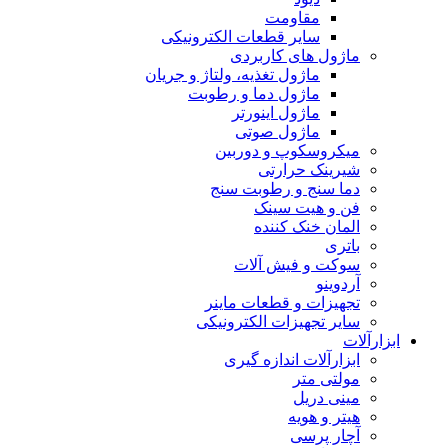
مقاومت
سایر قطعات الکترونیکی
ماژول های کاربردی
ماژول تغذیه، ولتاژ و جریان
ماژول دما و رطوبت
ماژول اینورتر
ماژول صوتی
میکروسکوپ و دوربین
شیرینک حرارتی
دما سنج و رطوبت سنج
فن و هیت سینک
المان خنک کننده
باتری
سوکت و فیش آلات
آردوینو
تجهیزات و قطعات ماینر
سایر تجهیزات الکترونیکی
ابزارآلات
ابزارآلات اندازه گیری
مولتی متر
مینی دریل
هیتر و هویه
آچار پرسی