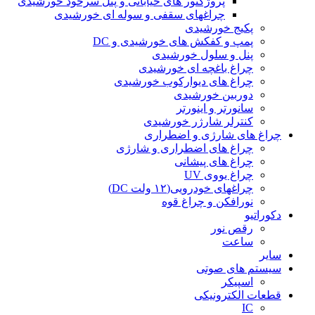
پروژکتور های خیابانی و پنل سرخود خورشیدی
چراغهای سقفی و سوله ای خورشیدی
پکیج خورشیدی
پمپ و کفکش های خورشیدی و DC
پنل و سلول خورشیدی
چراغ باغچه ای خورشیدی
چراغ های دیوارکوب خورشیدی
دوربین خورشیدی
سانورتر و اینورتر
کنترلر شارژر خورشیدی
چراغ های شارژی و اضطراری
چراغ های اضطراری و شارژی
چراغ های پیشانی
چراغ یووی UV
چراغهای خودرویی(۱۲ ولت DC)
نورافکن و چراغ قوه
دکوراتیو
رقص نور
ساعت
سایر
سیستم های صوتی
اسپیکر
قطعات الکترونیکی
IC