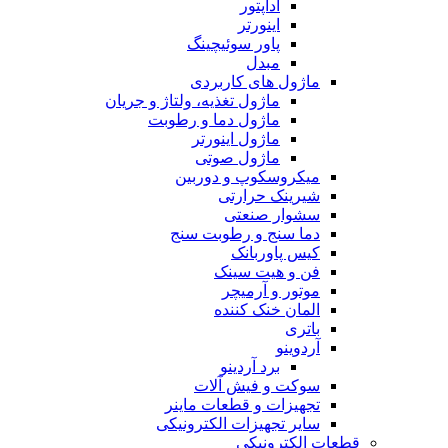
آداپتور
اینورتر
پاور سوئیچینگ
مبدل
ماژول های کاربردی
ماژول تغذیه، ولتاژ و جریان
ماژول دما و رطوبت
ماژول اینورتر
ماژول صوتی
میکروسکوپ و دوربین
شیرینک حرارتی
سشوار صنعتی
دما سنج و رطوبت سنج
کیس پاوربانک
فن و هیت سینک
موتور و آرمیچر
المان خنک کننده
باتری
آردوینو
برد آردینو
سوکت و فیش آلات
تجهیزات و قطعات ماینر
سایر تجهیزات الکترونیکی
قطعات الکترونیکی