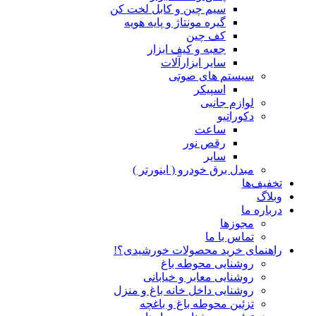
سیم چین و کابل لخت کن
گیره مونتاژ و پایه هویه
کف چین
جعبه و کیف ابزار
سایر ابزارآلات
سیستم های صوتی
اسپیکر
لوازم جانبی
دکوراتیو
ساعت
رقص نور
سایر
مبدل برق خودرو ( اینورتر )
تخفیف‌ها
وبلاگ
درباره ما
مجوزها
تماس با ما
راهنمای خرید محصولات خورشیدی؟!
روشنایی محوطه باغ
روشنایی معابر و خیابانی
روشنایی داخل خانه باغ و منزل
تزئین محوطه باغ و باغچه