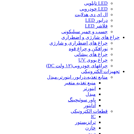
LED تابلویی
LED خودرویی
ال ای دی هدلایت
درایور LED
فلاشر LED
چسب و خمیر سیلیکونی
چراغ های شارژی و اضطراری
چراغ های اضطراری و شارژی
نورافکن و چراغ قوه
چراغ های پیشانی
چراغ یووی UV
چراغهای خودرویی(۱۲ ولت DC)
تجهیزات الکترونیکی
منابع تغذیه،درایور، اینورتر،مبدل
منبع تغذیه متغیر
اینورتر
مبدل
پاور سوئیچینگ
آداپتور
قطعات الکترونیکی
IC
ترانزیستور
خازن
دیود