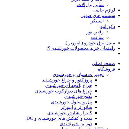
سایر ابزارآلات
لوازم جانبی
سیستم های صوتی
اسپیکر
دکوراتیو
رقص نور
ساعت
مبدل برق خودرو ( اینورتر )
راهنمای خرید محصولات خورشیدی؟!
صفحه اصلی
فروشگاه
تجهیزات سولار و خورشیدی
پروژکتور و چراغ خورشیدی
چراغ باغچه ای خورشیدی
چراغ های دیوارکوب خورشیدی
پکیج خورشیدی
پنل و سلول خورشیدی
سانورتر و اینورتر
کنترلر شارژر خورشیدی
پمپ و کفکش های خورشیدی و DC
دوربین خورشیدی