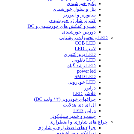
پکیج خورشیدی
پنل و سلول خورشیدی
سانورتر و اینورتر
کنترلر شارژر خورشیدی
پمپ و کفکش های خورشیدی و DC
دوربین خورشیدی
LED و تجهیزات روشنایی
COB LED
لامپ LED
LED پروژکتوری
LED تابلویی
LED رشد گیاه
power led
SMD LED
LED خودرویی
درایور
فلاشر LED
چراغهای خودرویی(۱۲ ولت DC)
ال ای دی هدلایت
درایور LED
چسب و خمیر سیلیکونی
چراغ های شارژی و اضطراری
چراغ های اضطراری و شارژی
نورافکن و چراغ قوه