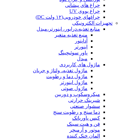
چراغ های پیشانی
چراغ یووی UV
چراغهای خودرویی(۱۲ ولت DC)
تجهیزات الکترونیکی
منابع تغذیه،درایور، اینورتر،مبدل
منبع تغذیه متغیر
آداپتور
اینورتر
پاور سوئیچینگ
مبدل
ماژول های کاربردی
ماژول تغذیه، ولتاژ و جریان
ماژول دما و رطوبت
ماژول اینورتر
ماژول صوتی
میکروسکوپ و دوربین
شیرینک حرارتی
سشوار صنعتی
دما سنج و رطوبت سنج
کیس پاوربانک
فن و هیت سینک
موتور و آرمیچر
المان خنک کننده