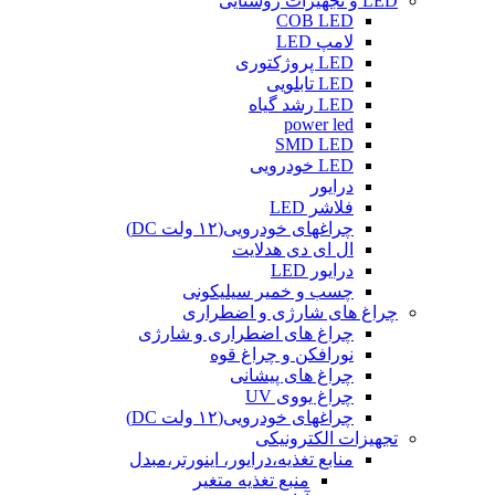
LED و تجهیزات روشنایی
COB LED
لامپ LED
LED پروژکتوری
LED تابلویی
LED رشد گیاه
power led
SMD LED
LED خودرویی
درایور
فلاشر LED
چراغهای خودرویی(۱۲ ولت DC)
ال ای دی هدلایت
درایور LED
چسب و خمیر سیلیکونی
چراغ های شارژی و اضطراری
چراغ های اضطراری و شارژی
نورافکن و چراغ قوه
چراغ های پیشانی
چراغ یووی UV
چراغهای خودرویی(۱۲ ولت DC)
تجهیزات الکترونیکی
منابع تغذیه،درایور، اینورتر،مبدل
منبع تغذیه متغیر