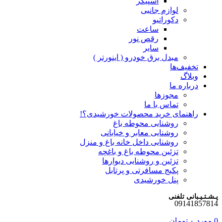
اسپیکر
لوازم جانبی
دکوراتیو
ساعت
رقص نور
سایر
مبدل برق خودرو ( اینورتر )
تخفیف‌ها
وبلاگ
درباره ما
مجوزها
تماس با ما
راهنمای خرید محصولات خورشیدی؟!
روشنایی محوطه باغ
روشنایی معابر و خیابانی
روشنایی داخل خانه باغ و منزل
تزئین محوطه باغ و باغچه
تزئین و روشنایی دیوارها
پکیج مسافرتی و پرتابل
پنل خورشیدی
پـشـتـیـبانی تلفنی
09141857814
0
مورد
۰
تومان