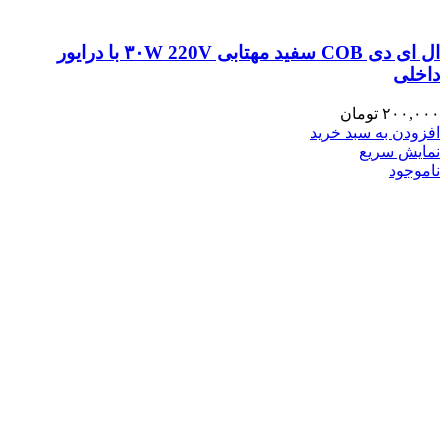
ال ای دی COB سفید مهتابی ۳۰W 220V با درایور
داخلی
۲۰۰,۰۰۰
تومان
افزودن به سبد خرید
نمایش سریع
ناموجود