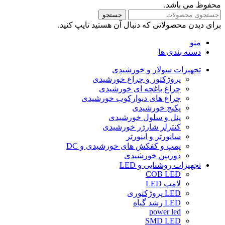
محفوظ می باشد.
جستجو
برای دیدن محصولاتی که دنبال آن هستید تایپ کنید.
منو
دسته بندی ها
تجهیزات سولار و خورشیدی
پروژکتور و چراغ خورشیدی
چراغ باغچه ای خورشیدی
چراغ های دیوارکوب خورشیدی
پکیج خورشیدی
پنل و سلول خورشیدی
کنترلر شارژر خورشیدی
سانورتر و اینورتر
پمپ و کفکش های خورشیدی و DC
دوربین خورشیدی
تجهیزات روشنایی و LED
COB LED
لامپ LED
LED پروژکتوری
LED رشد گیاه
power led
SMD LED