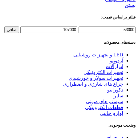
بستن
فیلتر براساس قیمت:
حداقل
حداكثر
صافی
قیمت
قيمت
دسته‌های محصولات
LED و تجهیزات روشنایی
آردوینو
ابزارآلات
تجهیزات الکترونیکی
تجهیزات سولار و خورشیدی
چراغ های شارژی و اضطراری
دکوراتیو
سایر
سیستم های صوتی
قطعات الکترونیکی
لوازم جانبی
وضعیت موجودی
در حراج