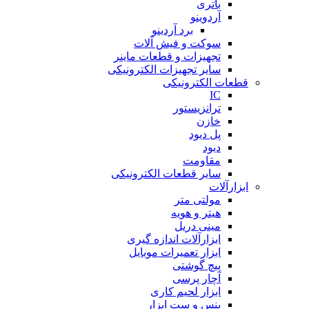
باتری
آردوینو
برد آردینو
سوکت و فیش آلات
تجهیزات و قطعات ماینر
سایر تجهیزات الکترونیکی
قطعات الکترونیکی
IC
ترانزیستور
خازن
پل دیود
دیود
مقاومت
سایر قطعات الکترونیکی
ابزارآلات
مولتی متر
هیتر و هویه
مینی دریل
ابزارآلات اندازه گیری
ابزار تعمیرات موبایل
پیچ گوشتی
آچار پرسی
ابزار لحیم کاری
پنس و ست ابزار