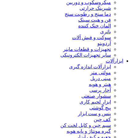
میکروسکوپ و دوربین
شیرینک حرارتی
دما سنج و رطوبت سنج
فن و هیت سینک
المان خنک کننده
باتری
سوکت و فیش آلات
آردوینو
تجهیزات و قطعات ماینر
سایر تجهیزات الکترونیکی
ابزارآلات
ابزارآلات اندازه گیری
مولتی متر
مینی دریل
هیتر و هویه
آچار پرسی
سشوار صنعتی
ابزار لحیم کاری
پیچ گوشتی
پنس و ست ابزار
کف چین
سیم چین و کابل لخت کن
گیره مونتاژ و پایه هویه
جعبه و کیف ابزار