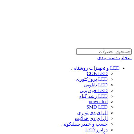
انتخاب دسته بندی
LED و تجهیزات روشنایی
COB LED
LED پروژکتوری
LED تابلویی
LED خودرویی
LED رشد گیاه
power led
SMD LED
ال ای دی نواری
ال ای دی هدلایت
چسب و خمیر سیلیکونی
درایور LED