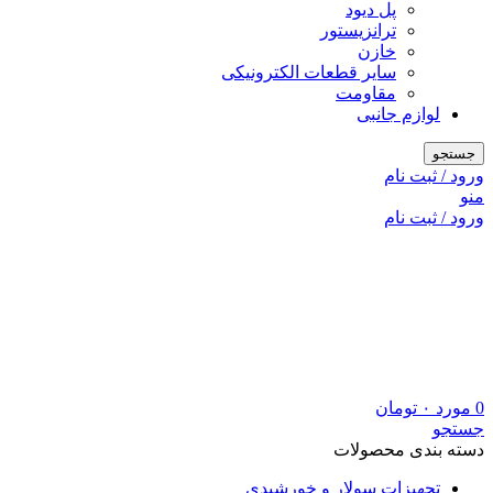
پل دیود
ترانزیستور
خازن
سایر قطعات الکترونیکی
مقاومت
لوازم جانبی
جستجو
ورود / ثبت نام
منو
ورود / ثبت نام
0
مورد
۰
تومان
جستجو
دسته بندی محصولات
تجهیزات سولار و خورشیدی