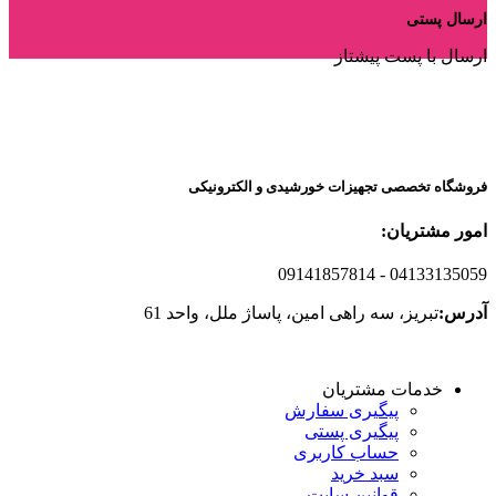
ارسال پستی
ارسال با پست پیشتاز
فروشگاه تخصصی تجهیزات خورشیدی و الکترونیکی
امور مشتریان:
09141857814
- 04133135059
آدرس:
تبریز، سه راهی امین، پاساژ ملل، واحد 61
خدمات مشتریان
پیگیری سفارش
پیگیری پستی
حساب کاربری
سبد خرید
قوانین سایت