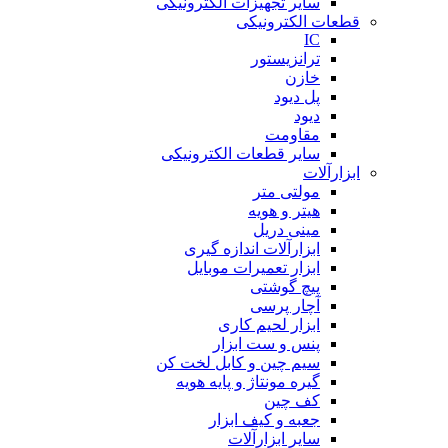
سایر تجهیزات الکترونیکی
قطعات الکترونیکی
IC
ترانزیستور
خازن
پل دیود
دیود
مقاومت
سایر قطعات الکترونیکی
ابزارآلات
مولتی متر
هیتر و هویه
مینی دریل
ابزارآلات اندازه گیری
ابزار تعمیرات موبایل
پیچ گوشتی
آچار پرسی
ابزار لحیم کاری
پنس و ست ابزار
سیم چین و کابل لخت کن
گیره مونتاژ و پایه هویه
کف چین
جعبه و کیف ابزار
سایر ابزارآلات