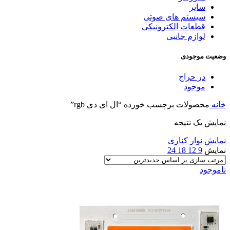
سایر
سیستم های صوتی
قطعات الکترونیکی
لوازم جانبی
وضعیت موجودی
در حراج
موجود
خانه
محصولات برچسب خورده “ال ای دی rgb”
نمایش یک نتیجه
نمایش نوار کناری
نمایش
9
12
18
24
ناموجود