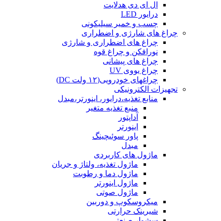
ال ای دی هدلایت
درایور LED
چسب و خمیر سیلیکونی
چراغ های شارژی و اضطراری
چراغ های اضطراری و شارژی
نورافکن و چراغ قوه
چراغ های پیشانی
چراغ یووی UV
چراغهای خودرویی(۱۲ ولت DC)
تجهیزات الکترونیکی
منابع تغذیه،درایور، اینورتر،مبدل
منبع تغذیه متغیر
آداپتور
اینورتر
پاور سوئیچینگ
مبدل
ماژول های کاربردی
ماژول تغذیه، ولتاژ و جریان
ماژول دما و رطوبت
ماژول اینورتر
ماژول صوتی
میکروسکوپ و دوربین
شیرینک حرارتی
سشوار صنعتی