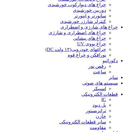
چراغ های دیوارکوب خورشیدی
دوربین خورشیدی
سانورتر و اینورتر
کنترلر شارژر خورشیدی
چراغ های شارژی و اضطراری
چراغ های اضطراری و شارژی
چراغ های پیشانی
چراغ یووی UV
چراغهای خودرویی(۱۲ ولت DC)
نورافکن و چراغ قوه
دکوراتیو
رقص نور
ساعت
سایر
سیستم های صوتی
اسپیکر
قطعات الکترونیکی
IC
پل دیود
ترانزیستور
خازن
سایر قطعات الکترونیکی
مقاومت