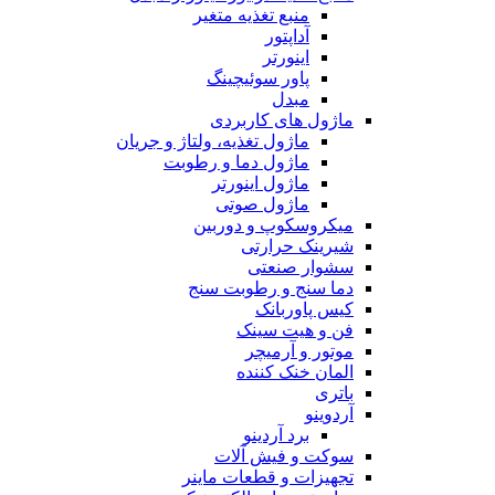
منبع تغذیه متغیر
آداپتور
اینورتر
پاور سوئیچینگ
مبدل
ماژول های کاربردی
ماژول تغذیه، ولتاژ و جریان
ماژول دما و رطوبت
ماژول اینورتر
ماژول صوتی
میکروسکوپ و دوربین
شیرینک حرارتی
سشوار صنعتی
دما سنج و رطوبت سنج
کیس پاوربانک
فن و هیت سینک
موتور و آرمیچر
المان خنک کننده
باتری
آردوینو
برد آردینو
سوکت و فیش آلات
تجهیزات و قطعات ماینر