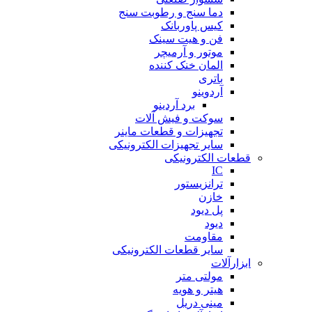
دما سنج و رطوبت سنج
کیس پاوربانک
فن و هیت سینک
موتور و آرمیچر
المان خنک کننده
باتری
آردوینو
برد آردینو
سوکت و فیش آلات
تجهیزات و قطعات ماینر
سایر تجهیزات الکترونیکی
قطعات الکترونیکی
IC
ترانزیستور
خازن
پل دیود
دیود
مقاومت
سایر قطعات الکترونیکی
ابزارآلات
مولتی متر
هیتر و هویه
مینی دریل