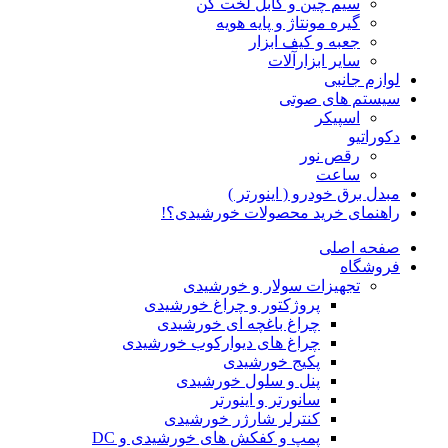
سیم چین و کابل لخت کن
گیره مونتاژ و پایه هویه
جعبه و کیف ابزار
سایر ابزارآلات
لوازم جانبی
سیستم های صوتی
اسپیکر
دکوراتیو
رقص نور
ساعت
مبدل برق خودرو ( اینورتر )
راهنمای خرید محصولات خورشیدی؟!
صفحه اصلی
فروشگاه
تجهیزات سولار و خورشیدی
پروژکتور و چراغ خورشیدی
چراغ باغچه ای خورشیدی
چراغ های دیوارکوب خورشیدی
پکیج خورشیدی
پنل و سلول خورشیدی
سانورتر و اینورتر
کنترلر شارژر خورشیدی
پمپ و کفکش های خورشیدی و DC