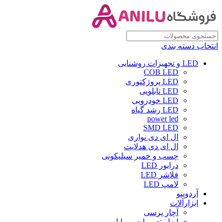
انتخاب دسته بندی
LED و تجهیزات روشنایی
COB LED
LED پروژکتوری
LED تابلویی
LED خودرویی
LED رشد گیاه
power led
SMD LED
ال ای دی نواری
ال ای دی هدلایت
چسب و خمیر سیلیکونی
درایور LED
فلاشر LED
لامپ LED
آردوینو
ابزارآلات
آچار پرسی
ابزار تعمیرات موبایل