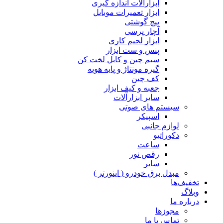
ابزارآلات اندازه گیری
ابزار تعمیرات موبایل
پیچ گوشتی
آچار پرسی
ابزار لحیم کاری
پنس و ست ابزار
سیم چین و کابل لخت کن
گیره مونتاژ و پایه هویه
کف چین
جعبه و کیف ابزار
سایر ابزارآلات
سیستم های صوتی
اسپیکر
لوازم جانبی
دکوراتیو
ساعت
رقص نور
سایر
مبدل برق خودرو ( اینورتر )
تخفیف‌ها
وبلاگ
درباره ما
مجوزها
تماس با ما