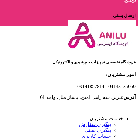
ارسال پستی
ارسال با پست پیشتاز
فروشگاه تخصصی تجهیزات خورشیدی و الکترونیکی
امور مشتریان:
09141857814
- 04133135059
آدرس:
تبریز، سه راهی امین، پاساژ ملل، واحد 61
خدمات مشتریان
پیگیری سفارش
پیگیری پستی
حساب کاربری