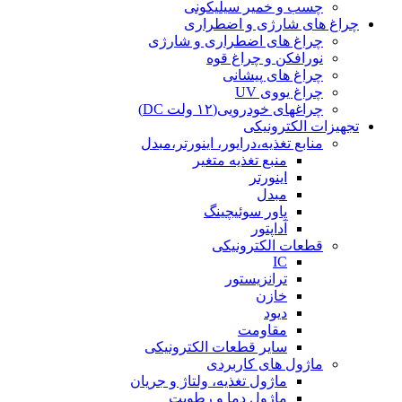
چسب و خمیر سیلیکونی
چراغ های شارژی و اضطراری
چراغ های اضطراری و شارژی
نورافکن و چراغ قوه
چراغ های پیشانی
چراغ یووی UV
چراغهای خودرویی(۱۲ ولت DC)
تجهیزات الکترونیکی
منابع تغذیه،درایور، اینورتر،مبدل
منبع تغذیه متغیر
اینورتر
مبدل
پاور سوئیچینگ
آداپتور
قطعات الکترونیکی
IC
ترانزیستور
خازن
دیود
مقاومت
سایر قطعات الکترونیکی
ماژول های کاربردی
ماژول تغذیه، ولتاژ و جریان
ماژول دما و رطوبت