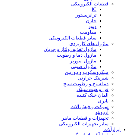
قطعات الکترونیکی
IC
ترانزیستور
خازن
دیود
مقاومت
سایر قطعات الکترونیکی
ماژول های کاربردی
ماژول تغذیه، ولتاژ و جریان
ماژول دما و رطوبت
ماژول اینورتر
ماژول صوتی
میکروسکوپ و دوربین
شیرینک حرارتی
دما سنج و رطوبت سنج
فن و هیت سینک
المان خنک کننده
باتری
سوکت و فیش آلات
آردوینو
تجهیزات و قطعات ماینر
سایر تجهیزات الکترونیکی
ابزارآلات