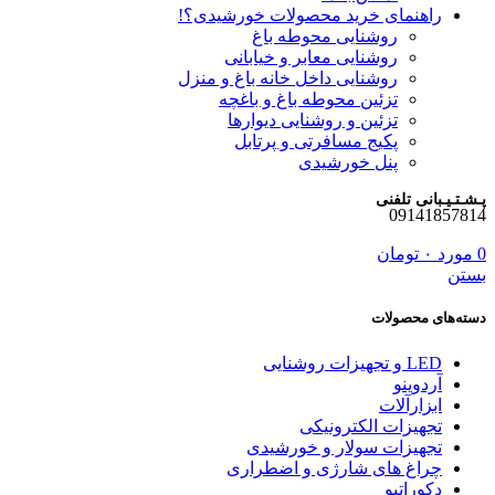
راهنمای خرید محصولات خورشیدی؟!
روشنایی محوطه باغ
روشنایی معابر و خیابانی
روشنایی داخل خانه باغ و منزل
تزئین محوطه باغ و باغچه
تزئین و روشنایی دیوارها
پکیج مسافرتی و پرتابل
پنل خورشیدی
پـشـتـیـبانی تلفنی
09141857814
0
مورد
۰
تومان
بستن
دسته‌های محصولات
LED و تجهیزات روشنایی
آردوینو
ابزارآلات
تجهیزات الکترونیکی
تجهیزات سولار و خورشیدی
چراغ های شارژی و اضطراری
دکوراتیو