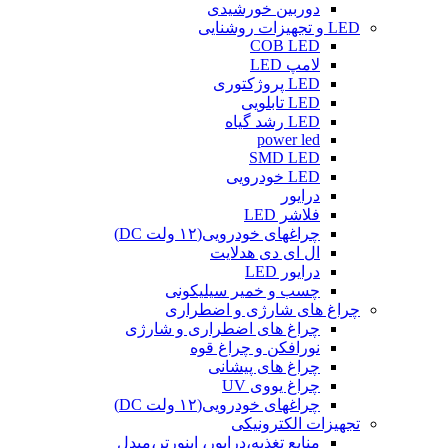
دوربین خورشیدی
LED و تجهیزات روشنایی
COB LED
لامپ LED
LED پروژکتوری
LED تابلویی
LED رشد گیاه
power led
SMD LED
LED خودرویی
درایور
فلاشر LED
چراغهای خودرویی(۱۲ ولت DC)
ال ای دی هدلایت
درایور LED
چسب و خمیر سیلیکونی
چراغ های شارژی و اضطراری
چراغ های اضطراری و شارژی
نورافکن و چراغ قوه
چراغ های پیشانی
چراغ یووی UV
چراغهای خودرویی(۱۲ ولت DC)
تجهیزات الکترونیکی
منابع تغذیه،درایور، اینورتر،مبدل