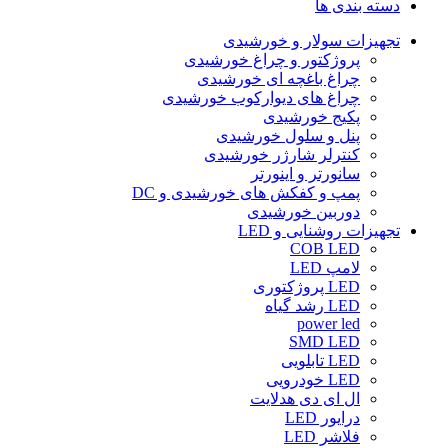
دسته بندی ها
تجهیزات سولار و خورشیدی
پروژکتور و چراغ خورشیدی
چراغ باغچه ای خورشیدی
چراغ های دیوارکوب خورشیدی
پکیج خورشیدی
پنل و سلول خورشیدی
کنترلر شارژر خورشیدی
سانورتر و اینورتر
پمپ و کفکش های خورشیدی و DC
دوربین خورشیدی
تجهیزات روشنایی و LED
COB LED
لامپ LED
LED پروژکتوری
LED رشد گیاه
power led
SMD LED
LED تابلویی
LED خودرویی
ال ای دی هدلایت
درایور LED
فلاشر LED