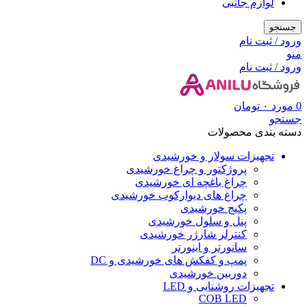
لوازم جانبی
جستجو
ورود / ثبت نام
منو
ورود / ثبت نام
0
مورد
۰
تومان
جستجو
دسته بندی محصولات
تجهیزات سولار و خورشیدی
پروژکتور و چراغ خورشیدی
چراغ باغچه ای خورشیدی
چراغ های دیوارکوب خورشیدی
پکیج خورشیدی
پنل و سلول خورشیدی
کنترلر شارژر خورشیدی
سانورتر و اینورتر
پمپ و کفکش های خورشیدی و DC
دوربین خورشیدی
تجهیزات روشنایی و LED
COB LED