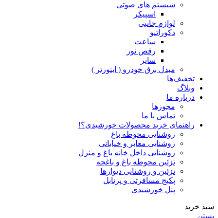
سیستم های صوتی
اسپیکر
لوازم جانبی
دکوراتیو
ساعت
رقص نور
سایر
مبدل برق خودرو ( اینورتر )
تخفیف‌ها
وبلاگ
درباره ما
مجوزها
تماس با ما
راهنمای خرید محصولات خورشیدی؟!
روشنایی محوطه باغ
روشنایی معابر و خیابانی
روشنایی داخل خانه باغ و منزل
تزئین محوطه باغ و باغچه
تزئین و روشنایی دیوارها
پکیج مسافرتی و پرتابل
پنل خورشیدی
سبد خرید
بستن