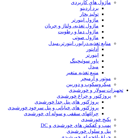
ماژول های کاربردی
برد آردینو
تولید بخار
ماژول اینورتر
ماژول تغذیه، ولتاژ و جریان
ماژول دما و رطوبت
ماژول صوتی
منابع تغذیه،درایور، اینورتر،مبدل
آداپتور
اینورتر
پاور سوئیچینگ
مبدل
منبع تغذیه متغیر
موتور و آرمیچر
میکروسکوپ و دوربین
تجهیزات سولار و خورشیدی
پروژکتور و چراغ خورشیدی
پروژکتور های پنل جدا خورشیدی
پروژکتور های خیابانی و پنل سرخود خورشیدی
چراغهای سقفی و سوله ای خورشیدی
پکیج خورشیدی
پمپ و کفکش های خورشیدی و DC
پنل و سلول خورشیدی
چراغ باغچه ای خورشیدی