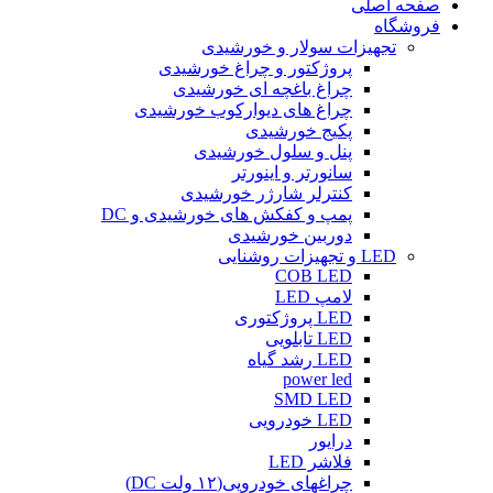
صفحه اصلی
فروشگاه
تجهیزات سولار و خورشیدی
پروژکتور و چراغ خورشیدی
چراغ باغچه ای خورشیدی
چراغ های دیوارکوب خورشیدی
پکیج خورشیدی
پنل و سلول خورشیدی
سانورتر و اینورتر
کنترلر شارژر خورشیدی
پمپ و کفکش های خورشیدی و DC
دوربین خورشیدی
LED و تجهیزات روشنایی
COB LED
لامپ LED
LED پروژکتوری
LED تابلویی
LED رشد گیاه
power led
SMD LED
LED خودرویی
درایور
فلاشر LED
چراغهای خودرویی(۱۲ ولت DC)