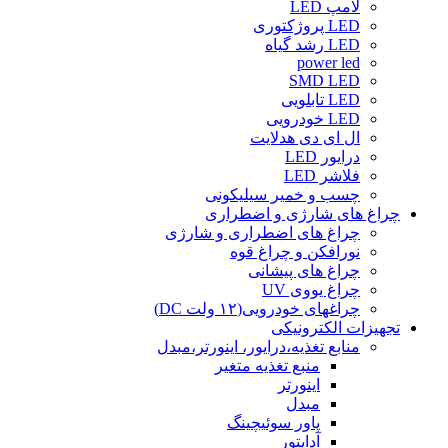
لامپ LED
LED پروژکتوری
LED رشد گیاه
power led
SMD LED
LED تابلویی
LED خودرویی
ال ای دی هدلایت
درایور LED
فلاشر LED
چسب و خمیر سیلیکونی
چراغ های شارژی و اضطراری
چراغ های اضطراری و شارژی
نورافکن و چراغ قوه
چراغ های پیشانی
چراغ یووی UV
چراغهای خودرویی(۱۲ ولت DC)
تجهیزات الکترونیکی
منابع تغذیه،درایور، اینورتر،مبدل
منبع تغذیه متغیر
اینورتر
مبدل
پاور سوئیچینگ
آداپتور