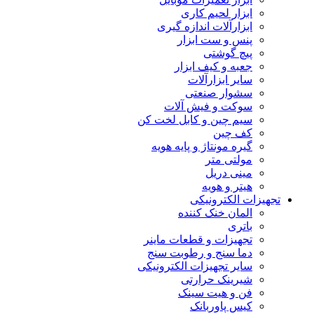
ابزار لحیم کاری
ابزارآلات اندازه گیری
پنس و ست ابزار
پیچ گوشتی
جعبه و کیف ابزار
سایر ابزارآلات
سشوار صنعتی
سوکت و فیش آلات
سیم چین و کابل لخت کن
کف چین
گیره مونتاژ و پایه هویه
مولتی متر
مینی دریل
هیتر و هویه
تجهیزات الکترونیکی
المان خنک کننده
باتری
تجهیزات و قطعات ماینر
دما سنج و رطوبت سنج
سایر تجهیزات الکترونیکی
شیرینک حرارتی
فن و هیت سینک
کیس پاوربانک