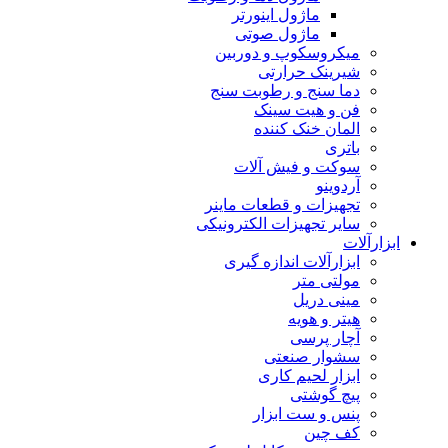
ماژول اینورتر
ماژول صوتی
میکروسکوپ و دوربین
شیرینک حرارتی
دما سنج و رطوبت سنج
فن و هیت سینک
المان خنک کننده
باتری
سوکت و فیش آلات
آردوینو
تجهیزات و قطعات ماینر
سایر تجهیزات الکترونیکی
ابزارآلات
ابزارآلات اندازه گیری
مولتی متر
مینی دریل
هیتر و هویه
آچار پرسی
سشوار صنعتی
ابزار لحیم کاری
پیچ گوشتی
پنس و ست ابزار
کف چین