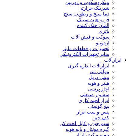
میکروسکوپ و دوربین
شیرینک حرارتی
دما سنج و رطوبت سنج
فن و هیت سینک
المان خنک کننده
باتری
سوکت و فیش آلات
آردوینو
تجهیزات و قطعات ماینر
سایر تجهیزات الکترونیکی
ابزارآلات
ابزارآلات اندازه گیری
مولتی متر
مینی دریل
هیتر و هویه
آچار پرسی
سشوار صنعتی
ابزار لحیم کاری
پیچ گوشتی
پنس و ست ابزار
کف چین
سیم چین و کابل لخت کن
گیره مونتاژ و پایه هویه
جعبه و کیف ابزار