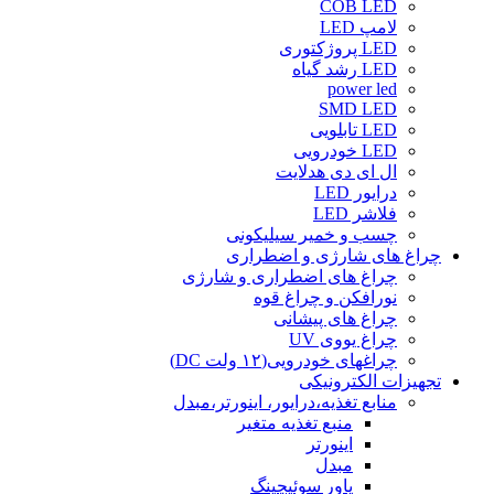
COB LED
لامپ LED
LED پروژکتوری
LED رشد گیاه
power led
SMD LED
LED تابلویی
LED خودرویی
ال ای دی هدلایت
درایور LED
فلاشر LED
چسب و خمیر سیلیکونی
چراغ های شارژی و اضطراری
چراغ های اضطراری و شارژی
نورافکن و چراغ قوه
چراغ های پیشانی
چراغ یووی UV
چراغهای خودرویی(۱۲ ولت DC)
تجهیزات الکترونیکی
منابع تغذیه،درایور، اینورتر،مبدل
منبع تغذیه متغیر
اینورتر
مبدل
پاور سوئیچینگ