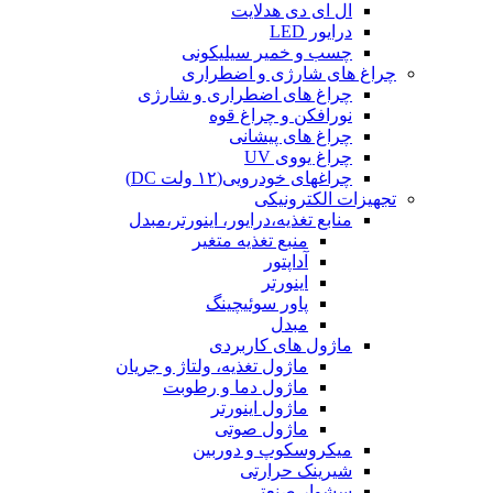
ال ای دی هدلایت
درایور LED
چسب و خمیر سیلیکونی
چراغ های شارژی و اضطراری
چراغ های اضطراری و شارژی
نورافکن و چراغ قوه
چراغ های پیشانی
چراغ یووی UV
چراغهای خودرویی(۱۲ ولت DC)
تجهیزات الکترونیکی
منابع تغذیه،درایور، اینورتر،مبدل
منبع تغذیه متغیر
آداپتور
اینورتر
پاور سوئیچینگ
مبدل
ماژول های کاربردی
ماژول تغذیه، ولتاژ و جریان
ماژول دما و رطوبت
ماژول اینورتر
ماژول صوتی
میکروسکوپ و دوربین
شیرینک حرارتی
سشوار صنعتی