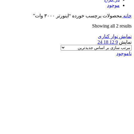
موجود
خانه
محصولات برچسب خورده “اینورتر ۳۰۰۰ وات”
Sorted
Showing all 2 results
by
نمایش نوار کناری
latest
نمایش
9
12
18
24
ناموجود