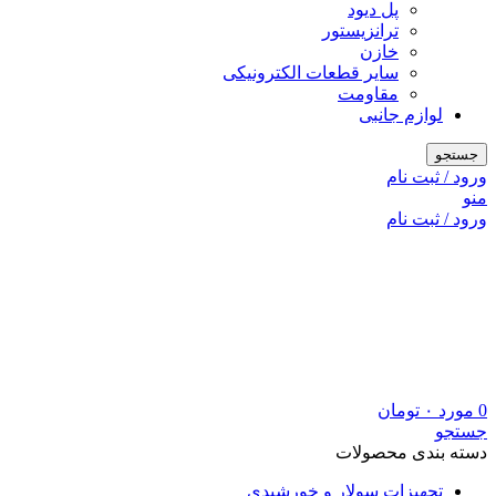
پل دیود
ترانزیستور
خازن
سایر قطعات الکترونیکی
مقاومت
لوازم جانبی
جستجو
ورود / ثبت نام
منو
ورود / ثبت نام
0
مورد
۰
تومان
جستجو
دسته بندی محصولات
تجهیزات سولار و خورشیدی