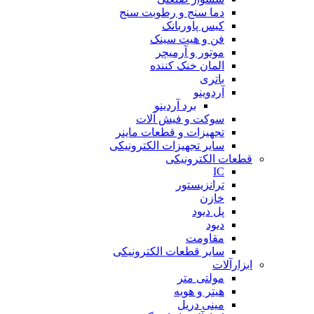
دما سنج و رطوبت سنج
کیس پاوربانک
فن و هیت سینک
موتور و آرمیچر
المان خنک کننده
باتری
آردوینو
برد آردینو
سوکت و فیش آلات
تجهیزات و قطعات ماینر
سایر تجهیزات الکترونیکی
قطعات الکترونیکی
IC
ترانزیستور
خازن
پل دیود
دیود
مقاومت
سایر قطعات الکترونیکی
ابزارآلات
مولتی متر
هیتر و هویه
مینی دریل