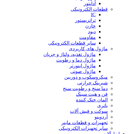
آداپتور
قطعات الکترونیکی
IC
ترانزیستور
خازن
دیود
مقاومت
سایر قطعات الکترونیکی
ماژول های کاربردی
ماژول تغذیه، ولتاژ و جریان
ماژول دما و رطوبت
ماژول اینورتر
ماژول صوتی
میکروسکوپ و دوربین
شیرینک حرارتی
دما سنج و رطوبت سنج
فن و هیت سینک
المان خنک کننده
باتری
سوکت و فیش آلات
آردوینو
تجهیزات و قطعات ماینر
سایر تجهیزات الکترونیکی
ابزارآلات