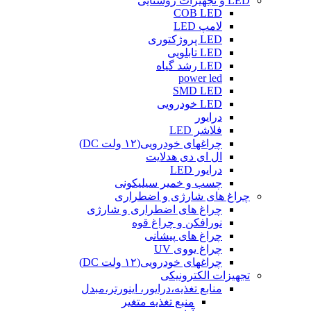
LED و تجهیزات روشنایی
COB LED
لامپ LED
LED پروژکتوری
LED تابلویی
LED رشد گیاه
power led
SMD LED
LED خودرویی
درایور
فلاشر LED
چراغهای خودرویی(۱۲ ولت DC)
ال ای دی هدلایت
درایور LED
چسب و خمیر سیلیکونی
چراغ های شارژی و اضطراری
چراغ های اضطراری و شارژی
نورافکن و چراغ قوه
چراغ های پیشانی
چراغ یووی UV
چراغهای خودرویی(۱۲ ولت DC)
تجهیزات الکترونیکی
منابع تغذیه،درایور، اینورتر،مبدل
منبع تغذیه متغیر