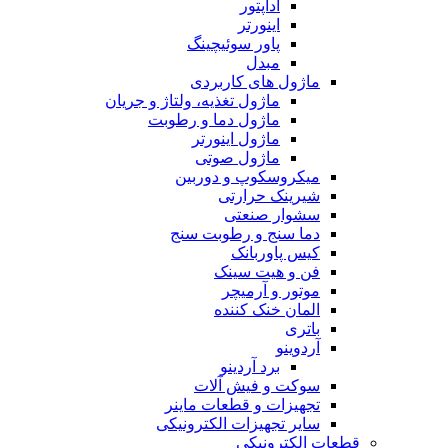
آداپتور
اینورتر
پاور سوئیچینگ
مبدل
ماژول های کاربردی
ماژول تغذیه، ولتاژ و جریان
ماژول دما و رطوبت
ماژول اینورتر
ماژول صوتی
میکروسکوپ و دوربین
شیرینک حرارتی
سشوار صنعتی
دما سنج و رطوبت سنج
کیس پاوربانک
فن و هیت سینک
موتور و آرمیچر
المان خنک کننده
باتری
آردوینو
برد آردینو
سوکت و فیش آلات
تجهیزات و قطعات ماینر
سایر تجهیزات الکترونیکی
قطعات الکترونیکی