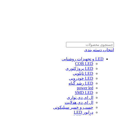
انتخاب دسته بندی
LED و تجهیزات روشنایی
COB LED
LED پروژکتوری
LED تابلویی
LED خودرویی
LED رشد گیاه
power led
SMD LED
ال ای دی نواری
ال ای دی هدلایت
چسب و خمیر سیلیکونی
درایور LED