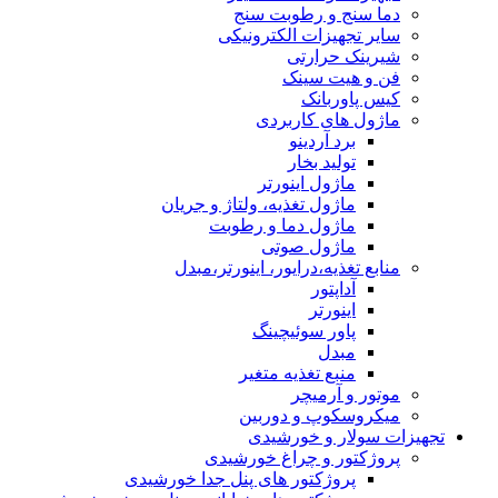
دما سنج و رطوبت سنج
سایر تجهیزات الکترونیکی
شیرینک حرارتی
فن و هیت سینک
کیس پاوربانک
ماژول های کاربردی
برد آردینو
تولید بخار
ماژول اینورتر
ماژول تغذیه، ولتاژ و جریان
ماژول دما و رطوبت
ماژول صوتی
منابع تغذیه،درایور، اینورتر،مبدل
آداپتور
اینورتر
پاور سوئیچینگ
مبدل
منبع تغذیه متغیر
موتور و آرمیچر
میکروسکوپ و دوربین
تجهیزات سولار و خورشیدی
پروژکتور و چراغ خورشیدی
پروژکتور های پنل جدا خورشیدی