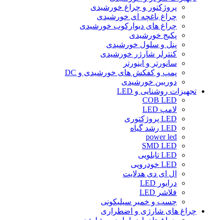
پروژکتور و چراغ خورشیدی
چراغ باغچه ای خورشیدی
چراغ های دیوارکوب خورشیدی
پکیج خورشیدی
پنل و سلول خورشیدی
کنترلر شارژر خورشیدی
سانورتر و اینورتر
پمپ و کفکش های خورشیدی و DC
دوربین خورشیدی
تجهیزات روشنایی و LED
COB LED
لامپ LED
LED پروژکتوری
LED رشد گیاه
power led
SMD LED
LED تابلویی
LED خودرویی
ال ای دی هدلایت
درایور LED
فلاشر LED
چسب و خمیر سیلیکونی
چراغ های شارژی و اضطراری