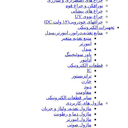
چراغ های اضطراری و شارژی
نورافکن و چراغ قوه
چراغ های پیشانی
چراغ یووی UV
چراغهای خودرویی(۱۲ ولت DC)
تجهیزات الکترونیکی
منابع تغذیه،درایور، اینورتر،مبدل
منبع تغذیه متغیر
اینورتر
مبدل
پاور سوئیچینگ
آداپتور
قطعات الکترونیکی
IC
ترانزیستور
خازن
دیود
مقاومت
سایر قطعات الکترونیکی
ماژول های کاربردی
ماژول تغذیه، ولتاژ و جریان
ماژول دما و رطوبت
ماژول اینورتر
ماژول صوتی