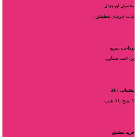
محصول اورجینال
لذت خریدی مطمئن.
پرداخت سریع
پرداخت شتابی.
پشتیبانی 24/7
9 صبح تا 8 شب
خرید مطمئن