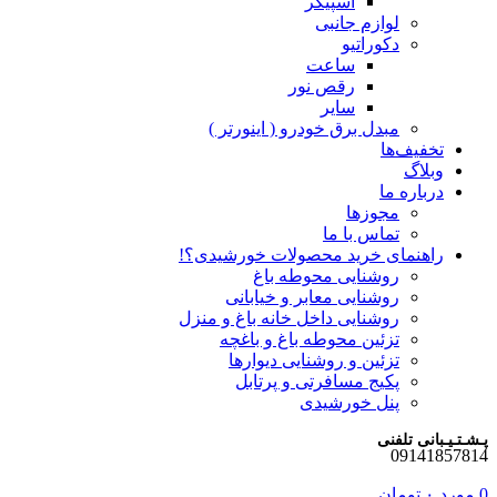
اسپیکر
لوازم جانبی
دکوراتیو
ساعت
رقص نور
سایر
مبدل برق خودرو ( اینورتر )
تخفیف‌ها
وبلاگ
درباره ما
مجوزها
تماس با ما
راهنمای خرید محصولات خورشیدی؟!
روشنایی محوطه باغ
روشنایی معابر و خیابانی
روشنایی داخل خانه باغ و منزل
تزئین محوطه باغ و باغچه
تزئین و روشنایی دیوارها
پکیج مسافرتی و پرتابل
پنل خورشیدی
پـشـتـیـبانی تلفنی
09141857814
0
مورد
۰
تومان