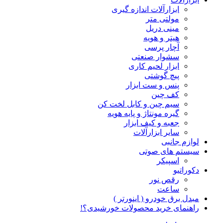
ابزارآلات اندازه گیری
مولتی متر
مینی دریل
هیتر و هویه
آچار پرسی
سشوار صنعتی
ابزار لحیم کاری
پیچ گوشتی
پنس و ست ابزار
کف چین
سیم چین و کابل لخت کن
گیره مونتاژ و پایه هویه
جعبه و کیف ابزار
سایر ابزارآلات
لوازم جانبی
سیستم های صوتی
اسپیکر
دکوراتیو
رقص نور
ساعت
مبدل برق خودرو ( اینورتر )
راهنمای خرید محصولات خورشیدی؟!