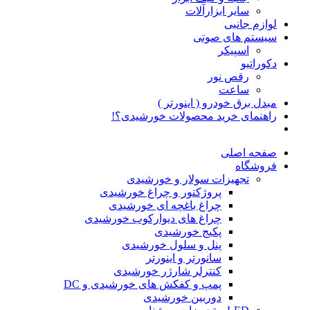
سایر ابزارآلات
لوازم جانبی
سیستم های صوتی
اسپیکر
دکوراتیو
رقص نور
ساعت
مبدل برق خودرو ( اینورتر )
راهنمای خرید محصولات خورشیدی؟!
صفحه اصلی
فروشگاه
تجهیزات سولار و خورشیدی
پروژکتور و چراغ خورشیدی
چراغ باغچه ای خورشیدی
چراغ های دیوارکوب خورشیدی
پکیج خورشیدی
پنل و سلول خورشیدی
سانورتر و اینورتر
کنترلر شارژر خورشیدی
پمپ و کفکش های خورشیدی و DC
دوربین خورشیدی