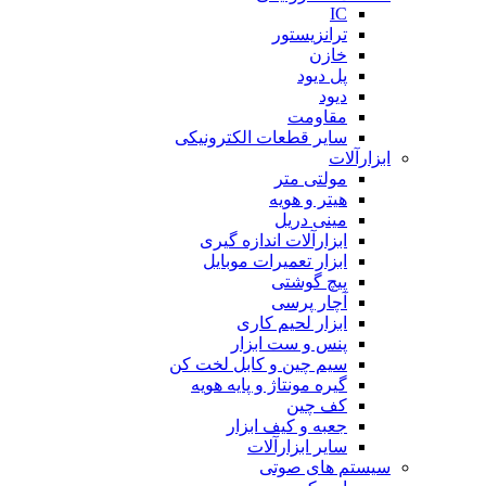
IC
ترانزیستور
خازن
پل دیود
دیود
مقاومت
سایر قطعات الکترونیکی
ابزارآلات
مولتی متر
هیتر و هویه
مینی دریل
ابزارآلات اندازه گیری
ابزار تعمیرات موبایل
پیچ گوشتی
آچار پرسی
ابزار لحیم کاری
پنس و ست ابزار
سیم چین و کابل لخت کن
گیره مونتاژ و پایه هویه
کف چین
جعبه و کیف ابزار
سایر ابزارآلات
سیستم های صوتی