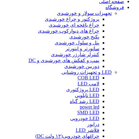
صفحه اصلی
فروشگاه
تجهیزات سولار و خورشیدی
پروژکتور و چراغ خورشیدی
چراغ باغچه ای خورشیدی
چراغ های دیوارکوب خورشیدی
پکیج خورشیدی
پنل و سلول خورشیدی
سانورتر و اینورتر
کنترلر شارژر خورشیدی
پمپ و کفکش های خورشیدی و DC
دوربین خورشیدی
LED و تجهیزات روشنایی
COB LED
لامپ LED
LED پروژکتوری
LED تابلویی
LED رشد گیاه
power led
SMD LED
LED خودرویی
درایور
فلاشر LED
چراغهای خودرویی(۱۲ ولت DC)