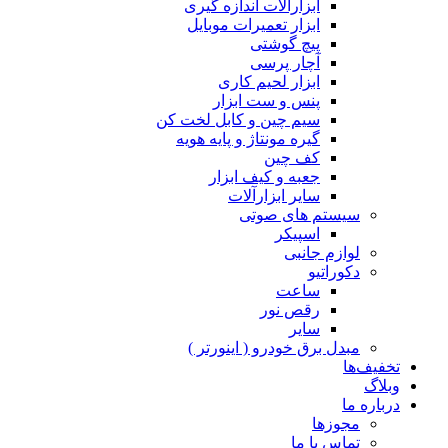
ابزارآلات اندازه گیری
ابزار تعمیرات موبایل
پیچ گوشتی
آچار پرسی
ابزار لحیم کاری
پنس و ست ابزار
سیم چین و کابل لخت کن
گیره مونتاژ و پایه هویه
کف چین
جعبه و کیف ابزار
سایر ابزارآلات
سیستم های صوتی
اسپیکر
لوازم جانبی
دکوراتیو
ساعت
رقص نور
سایر
مبدل برق خودرو ( اینورتر )
تخفیف‌ها
وبلاگ
درباره ما
مجوزها
تماس با ما