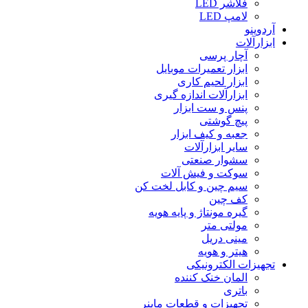
فلاشر LED
لامپ LED
آردوینو
ابزارآلات
آچار پرسی
ابزار تعمیرات موبایل
ابزار لحیم کاری
ابزارآلات اندازه گیری
پنس و ست ابزار
پیچ گوشتی
جعبه و کیف ابزار
سایر ابزارآلات
سشوار صنعتی
سوکت و فیش آلات
سیم چین و کابل لخت کن
کف چین
گیره مونتاژ و پایه هویه
مولتی متر
مینی دریل
هیتر و هویه
تجهیزات الکترونیکی
المان خنک کننده
باتری
تجهیزات و قطعات ماینر