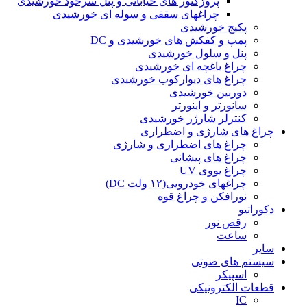
پروژکتور های خیابانی و پنل سرخود خورشیدی
چراغهای سقفی و سوله ای خورشیدی
پکیج خورشیدی
پمپ و کفکش های خورشیدی و DC
پنل و سلول خورشیدی
چراغ باغچه ای خورشیدی
چراغ های دیوارکوب خورشیدی
دوربین خورشیدی
سانورتر و اینورتر
کنترلر شارژر خورشیدی
چراغ های شارژی و اضطراری
چراغ های اضطراری و شارژی
چراغ های پیشانی
چراغ یووی UV
چراغهای خودرویی(۱۲ ولت DC)
نورافکن و چراغ قوه
دکوراتیو
رقص نور
ساعت
سایر
سیستم های صوتی
اسپیکر
قطعات الکترونیکی
IC