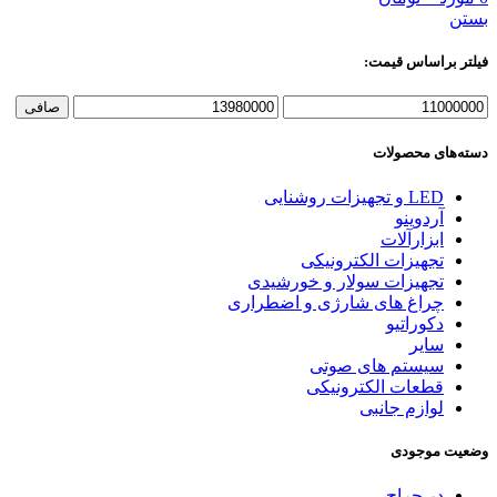
بستن
فیلتر براساس قیمت:
حداقل
حداكثر
صافی
قیمت
قيمت
دسته‌های محصولات
LED و تجهیزات روشنایی
آردوینو
ابزارآلات
تجهیزات الکترونیکی
تجهیزات سولار و خورشیدی
چراغ های شارژی و اضطراری
دکوراتیو
سایر
سیستم های صوتی
قطعات الکترونیکی
لوازم جانبی
وضعیت موجودی
در حراج