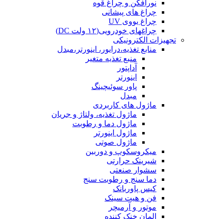
نورافکن و چراغ قوه
چراغ های پیشانی
چراغ یووی UV
چراغهای خودرویی(۱۲ ولت DC)
تجهیزات الکترونیکی
منابع تغذیه،درایور، اینورتر،مبدل
منبع تغذیه متغیر
آداپتور
اینورتر
پاور سوئیچینگ
مبدل
ماژول های کاربردی
ماژول تغذیه، ولتاژ و جریان
ماژول دما و رطوبت
ماژول اینورتر
ماژول صوتی
میکروسکوپ و دوربین
شیرینک حرارتی
سشوار صنعتی
دما سنج و رطوبت سنج
کیس پاوربانک
فن و هیت سینک
موتور و آرمیچر
المان خنک کننده