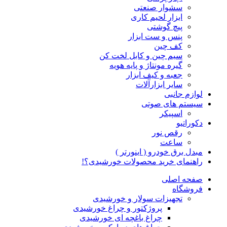
سشوار صنعتی
ابزار لحیم کاری
پیچ گوشتی
پنس و ست ابزار
کف چین
سیم چین و کابل لخت کن
گیره مونتاژ و پایه هویه
جعبه و کیف ابزار
سایر ابزارآلات
لوازم جانبی
سیستم های صوتی
اسپیکر
دکوراتیو
رقص نور
ساعت
مبدل برق خودرو ( اینورتر )
راهنمای خرید محصولات خورشیدی؟!
صفحه اصلی
فروشگاه
تجهیزات سولار و خورشیدی
پروژکتور و چراغ خورشیدی
چراغ باغچه ای خورشیدی