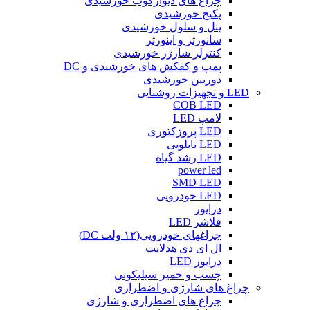
چراغ های دیوارکوب خورشیدی
پکیج خورشیدی
پنل و سلول خورشیدی
سانورتر و اینورتر
کنترلر شارژر خورشیدی
پمپ و کفکش های خورشیدی و DC
دوربین خورشیدی
LED و تجهیزات روشنایی
COB LED
لامپ LED
LED پروژکتوری
LED تابلویی
LED رشد گیاه
power led
SMD LED
LED خودرویی
درایور
فلاشر LED
چراغهای خودرویی(۱۲ ولت DC)
ال ای دی هدلایت
درایور LED
چسب و خمیر سیلیکونی
چراغ های شارژی و اضطراری
چراغ های اضطراری و شارژی