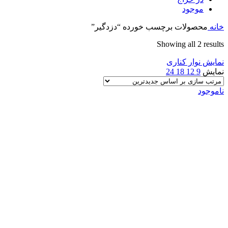
موجود
خانه
محصولات برچسب خورده “دزدگیر”
Sorted
Showing all 2 results
by
نمایش نوار کناری
latest
نمایش
9
12
18
24
ناموجود