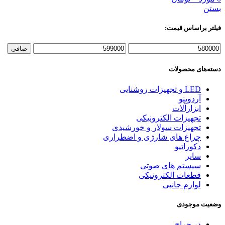
بستن
فیلتر براساس قیمت:
حداقل
حداكثر
صافی
قیمت
قيمت
دسته‌های محصولات
LED و تجهیزات روشنایی
آردوینو
ابزارآلات
تجهیزات الکترونیکی
تجهیزات سولار و خورشیدی
چراغ های شارژی و اضطراری
دکوراتیو
سایر
سیستم های صوتی
قطعات الکترونیکی
لوازم جانبی
وضعیت موجودی
در حراج