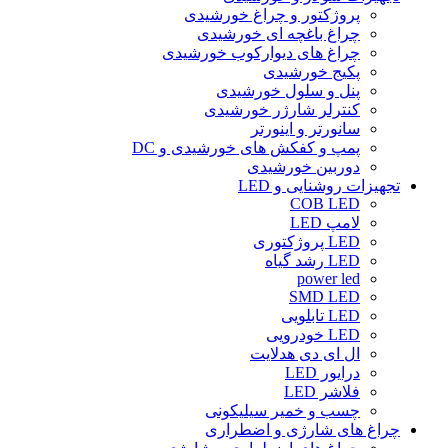
پروژکتور و چراغ خورشیدی
چراغ باغچه ای خورشیدی
چراغ های دیوارکوب خورشیدی
پکیج خورشیدی
پنل و سلول خورشیدی
کنترلر شارژر خورشیدی
سانورتر و اینورتر
پمپ و کفکش های خورشیدی و DC
دوربین خورشیدی
تجهیزات روشنایی و LED
COB LED
لامپ LED
LED پروژکتوری
LED رشد گیاه
power led
SMD LED
LED تابلویی
LED خودرویی
ال ای دی هدلایت
درایور LED
فلاشر LED
چسب و خمیر سیلیکونی
چراغ های شارژی و اضطراری