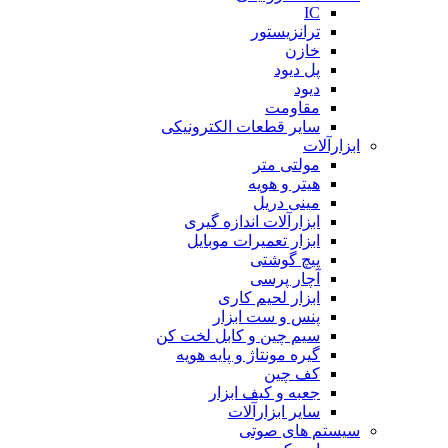
IC
ترانزیستور
خازن
پل دیود
دیود
مقاومت
سایر قطعات الکترونیکی
ابزارآلات
مولتی متر
هیتر و هویه
مینی دریل
ابزارآلات اندازه گیری
ابزار تعمیرات موبایل
پیچ گوشتی
آچار پرسی
ابزار لحیم کاری
پنس و ست ابزار
سیم چین و کابل لخت کن
گیره مونتاژ و پایه هویه
کف چین
جعبه و کیف ابزار
سایر ابزارآلات
سیستم های صوتی