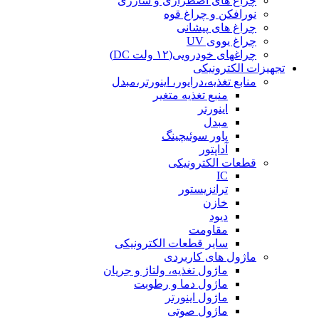
چراغ های اضطراری و شارژی
نورافکن و چراغ قوه
چراغ های پیشانی
چراغ یووی UV
چراغهای خودرویی(۱۲ ولت DC)
تجهیزات الکترونیکی
منابع تغذیه،درایور، اینورتر،مبدل
منبع تغذیه متغیر
اینورتر
مبدل
پاور سوئیچینگ
آداپتور
قطعات الکترونیکی
IC
ترانزیستور
خازن
دیود
مقاومت
سایر قطعات الکترونیکی
ماژول های کاربردی
ماژول تغذیه، ولتاژ و جریان
ماژول دما و رطوبت
ماژول اینورتر
ماژول صوتی