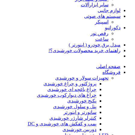
سایر ابزارآلات
لوازم جانبی
سیستم های صوتی
اسپیکر
دکوراتیو
رقص نور
ساعت
مبدل برق خودرو ( اینورتر )
راهنمای خرید محصولات خورشیدی؟!
صفحه اصلی
فروشگاه
تجهیزات سولار و خورشیدی
پروژکتور و چراغ خورشیدی
چراغ باغچه ای خورشیدی
چراغ های دیوارکوب خورشیدی
پکیج خورشیدی
پنل و سلول خورشیدی
سانورتر و اینورتر
کنترلر شارژر خورشیدی
پمپ و کفکش های خورشیدی و DC
دوربین خورشیدی