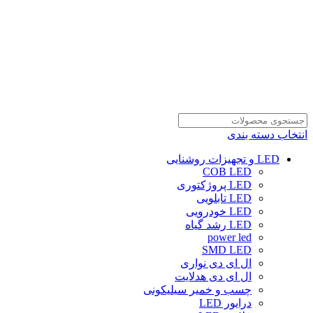
انتخاب دسته بندی
LED و تجهیزات روشنایی
COB LED
LED پروژکتوری
LED تابلویی
LED خودرویی
LED رشد گیاه
power led
SMD LED
ال ای دی نواری
ال ای دی هدلایت
چسب و خمیر سیلیکونی
درایور LED