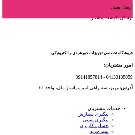
ارسال پستی
ارسال با پست پیشتاز
فروشگاه تخصصی تجهیزات خورشیدی و الکترونیکی
امور مشتریان:
09141857814
- 04133135059
آدرس:
تبریز، سه راهی امین، پاساژ ملل، واحد 61
خدمات مشتریان
پیگیری سفارش
پیگیری پستی
حساب کاربری
سبد خرید