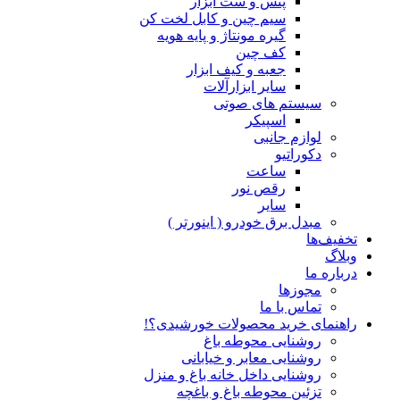
پنس و ست ابزار
سیم چین و کابل لخت کن
گیره مونتاژ و پایه هویه
کف چین
جعبه و کیف ابزار
سایر ابزارآلات
سیستم های صوتی
اسپیکر
لوازم جانبی
دکوراتیو
ساعت
رقص نور
سایر
مبدل برق خودرو ( اینورتر )
تخفیف‌ها
وبلاگ
درباره ما
مجوزها
تماس با ما
راهنمای خرید محصولات خورشیدی؟!
روشنایی محوطه باغ
روشنایی معابر و خیابانی
روشنایی داخل خانه باغ و منزل
تزئین محوطه باغ و باغچه