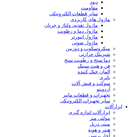
دیود
مقاومت
سایر قطعات الکترونیکی
ماژول های کاربردی
ماژول تغذیه، ولتاژ و جریان
ماژول دما و رطوبت
ماژول اینورتر
ماژول صوتی
میکروسکوپ و دوربین
شیرینک حرارتی
دما سنج و رطوبت سنج
فن و هیت سینک
المان خنک کننده
باتری
سوکت و فیش آلات
آردوینو
تجهیزات و قطعات ماینر
سایر تجهیزات الکترونیکی
ابزارآلات
ابزارآلات اندازه گیری
مولتی متر
مینی دریل
هیتر و هویه
آچار پرسی