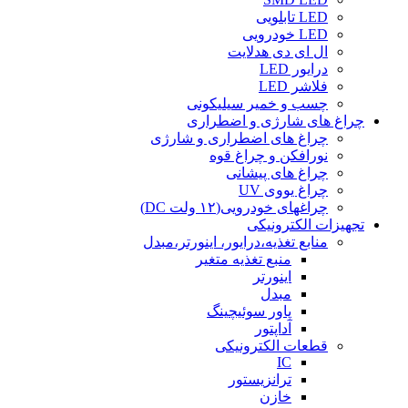
LED تابلویی
LED خودرویی
ال ای دی هدلایت
درایور LED
فلاشر LED
چسب و خمیر سیلیکونی
چراغ های شارژی و اضطراری
چراغ های اضطراری و شارژی
نورافکن و چراغ قوه
چراغ های پیشانی
چراغ یووی UV
چراغهای خودرویی(۱۲ ولت DC)
تجهیزات الکترونیکی
منابع تغذیه،درایور، اینورتر،مبدل
منبع تغذیه متغیر
اینورتر
مبدل
پاور سوئیچینگ
آداپتور
قطعات الکترونیکی
IC
ترانزیستور
خازن