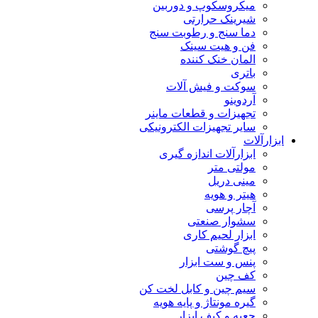
میکروسکوپ و دوربین
شیرینک حرارتی
دما سنج و رطوبت سنج
فن و هیت سینک
المان خنک کننده
باتری
سوکت و فیش آلات
آردوینو
تجهیزات و قطعات ماینر
سایر تجهیزات الکترونیکی
ابزارآلات
ابزارآلات اندازه گیری
مولتی متر
مینی دریل
هیتر و هویه
آچار پرسی
سشوار صنعتی
ابزار لحیم کاری
پیچ گوشتی
پنس و ست ابزار
کف چین
سیم چین و کابل لخت کن
گیره مونتاژ و پایه هویه
جعبه و کیف ابزار