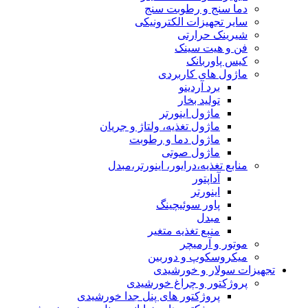
دما سنج و رطوبت سنج
سایر تجهیزات الکترونیکی
شیرینک حرارتی
فن و هیت سینک
کیس پاوربانک
ماژول های کاربردی
برد آردینو
تولید بخار
ماژول اینورتر
ماژول تغذیه، ولتاژ و جریان
ماژول دما و رطوبت
ماژول صوتی
منابع تغذیه،درایور، اینورتر،مبدل
آداپتور
اینورتر
پاور سوئیچینگ
مبدل
منبع تغذیه متغیر
موتور و آرمیچر
میکروسکوپ و دوربین
تجهیزات سولار و خورشیدی
پروژکتور و چراغ خورشیدی
پروژکتور های پنل جدا خورشیدی