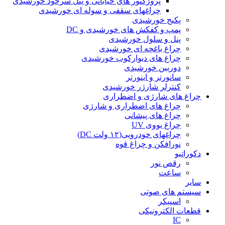
پروژکتور های خیابانی و پنل سرخود خورشیدی
چراغهای سقفی و سوله ای خورشیدی
پکیج خورشیدی
پمپ و کفکش های خورشیدی و DC
پنل و سلول خورشیدی
چراغ باغچه ای خورشیدی
چراغ های دیوارکوب خورشیدی
دوربین خورشیدی
سانورتر و اینورتر
کنترلر شارژر خورشیدی
چراغ های شارژی و اضطراری
چراغ های اضطراری و شارژی
چراغ های پیشانی
چراغ یووی UV
چراغهای خودرویی(۱۲ ولت DC)
نورافکن و چراغ قوه
دکوراتیو
رقص نور
ساعت
سایر
سیستم های صوتی
اسپیکر
قطعات الکترونیکی
IC