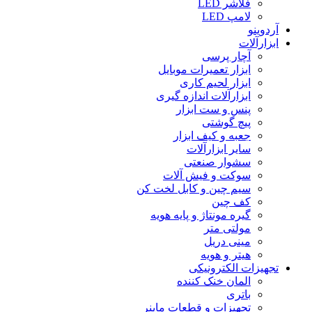
فلاشر LED
لامپ LED
آردوینو
ابزارآلات
آچار پرسی
ابزار تعمیرات موبایل
ابزار لحیم کاری
ابزارآلات اندازه گیری
پنس و ست ابزار
پیچ گوشتی
جعبه و کیف ابزار
سایر ابزارآلات
سشوار صنعتی
سوکت و فیش آلات
سیم چین و کابل لخت کن
کف چین
گیره مونتاژ و پایه هویه
مولتی متر
مینی دریل
هیتر و هویه
تجهیزات الکترونیکی
المان خنک کننده
باتری
تجهیزات و قطعات ماینر