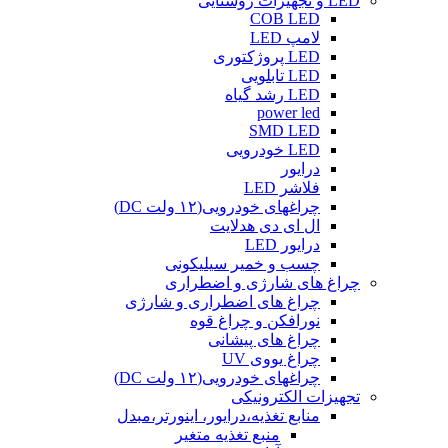
LED و تجهیزات روشنایی
COB LED
لامپ LED
LED پروژکتوری
LED تابلویی
LED رشد گیاه
power led
SMD LED
LED خودرویی
درایور
فلاشر LED
چراغهای خودرویی(۱۲ ولت DC)
ال ای دی هدلایت
درایور LED
چسب و خمیر سیلیکونی
چراغ های شارژی و اضطراری
چراغ های اضطراری و شارژی
نورافکن و چراغ قوه
چراغ های پیشانی
چراغ یووی UV
چراغهای خودرویی(۱۲ ولت DC)
تجهیزات الکترونیکی
منابع تغذیه،درایور، اینورتر،مبدل
منبع تغذیه متغیر