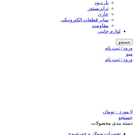
پل دیود
ترانزیستور
خازن
سایر قطعات الکترونیکی
مقاومت
لوازم جانبی
جستجو
ورود / ثبت نام
منو
ورود / ثبت نام
0
مورد
۰
تومان
جستجو
دسته بندی محصولات
تجهیزات سولار و خورشیدی