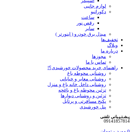
اسپیکر
لوازم جانبی
دکوراتیو
ساعت
رقص نور
سایر
مبدل برق خودرو ( اینورتر )
تخفیف‌ها
وبلاگ
درباره ما
مجوزها
تماس با ما
راهنمای خرید محصولات خورشیدی؟!
روشنایی محوطه باغ
روشنایی معابر و خیابانی
روشنایی داخل خانه باغ و منزل
تزئین محوطه باغ و باغچه
تزئین و روشنایی دیوارها
پکیج مسافرتی و پرتابل
پنل خورشیدی
پـشـتـیـبانی تلفنی
09141857814
0
مورد
۰
تومان