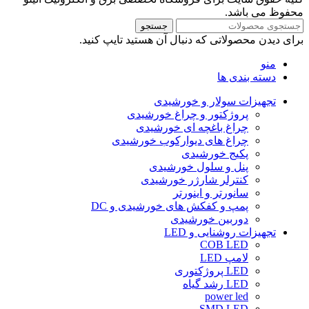
محفوظ می باشد.
جستجو
برای دیدن محصولاتی که دنبال آن هستید تایپ کنید.
منو
دسته بندی ها
تجهیزات سولار و خورشیدی
پروژکتور و چراغ خورشیدی
چراغ باغچه ای خورشیدی
چراغ های دیوارکوب خورشیدی
پکیج خورشیدی
پنل و سلول خورشیدی
کنترلر شارژر خورشیدی
سانورتر و اینورتر
پمپ و کفکش های خورشیدی و DC
دوربین خورشیدی
تجهیزات روشنایی و LED
COB LED
لامپ LED
LED پروژکتوری
LED رشد گیاه
power led
SMD LED