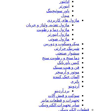
آداپتور
اینورتر
پاور سوئیچینگ
مبدل
ماژول های کاربردی
ماژول تغذیه، ولتاژ و جریان
ماژول دما و رطوبت
ماژول اینورتر
ماژول صوتی
میکروسکوپ و دوربین
شیرینک حرارتی
سشوار صنعتی
دما سنج و رطوبت سنج
کیس پاوربانک
فن و هیت سینک
موتور و آرمیچر
المان خنک کننده
باتری
آردوینو
برد آردینو
سوکت و فیش آلات
تجهیزات و قطعات ماینر
سایر تجهیزات الکترونیکی
قطعات الکترونیکی