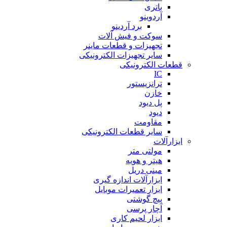
باتری
آردوینو
برد آردینو
سوکت و فیش آلات
تجهیزات و قطعات ماینر
سایر تجهیزات الکترونیکی
قطعات الکترونیکی
IC
ترانزیستور
خازن
پل دیود
دیود
مقاومت
سایر قطعات الکترونیکی
ابزارآلات
مولتی متر
هیتر و هویه
مینی دریل
ابزارآلات اندازه گیری
ابزار تعمیرات موبایل
پیچ گوشتی
آچار پرسی
ابزار لحیم کاری