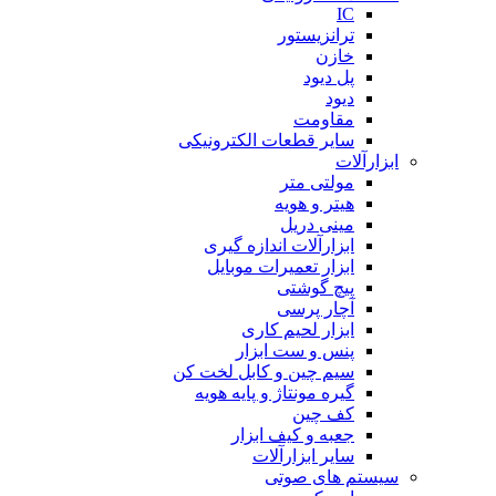
IC
ترانزیستور
خازن
پل دیود
دیود
مقاومت
سایر قطعات الکترونیکی
ابزارآلات
مولتی متر
هیتر و هویه
مینی دریل
ابزارآلات اندازه گیری
ابزار تعمیرات موبایل
پیچ گوشتی
آچار پرسی
ابزار لحیم کاری
پنس و ست ابزار
سیم چین و کابل لخت کن
گیره مونتاژ و پایه هویه
کف چین
جعبه و کیف ابزار
سایر ابزارآلات
سیستم های صوتی