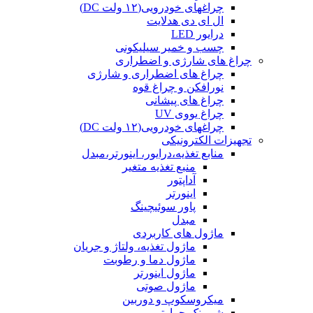
چراغهای خودرویی(۱۲ ولت DC)
ال ای دی هدلایت
درایور LED
چسب و خمیر سیلیکونی
چراغ های شارژی و اضطراری
چراغ های اضطراری و شارژی
نورافکن و چراغ قوه
چراغ های پیشانی
چراغ یووی UV
چراغهای خودرویی(۱۲ ولت DC)
تجهیزات الکترونیکی
منابع تغذیه،درایور، اینورتر،مبدل
منبع تغذیه متغیر
آداپتور
اینورتر
پاور سوئیچینگ
مبدل
ماژول های کاربردی
ماژول تغذیه، ولتاژ و جریان
ماژول دما و رطوبت
ماژول اینورتر
ماژول صوتی
میکروسکوپ و دوربین
شیرینک حرارتی