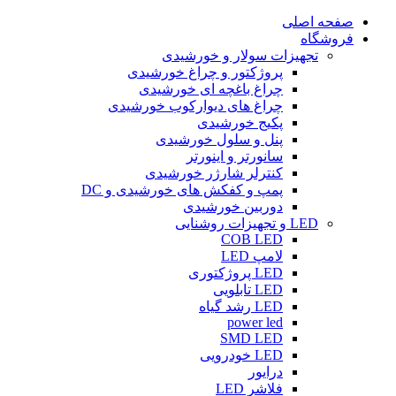
صفحه اصلی
فروشگاه
تجهیزات سولار و خورشیدی
پروژکتور و چراغ خورشیدی
چراغ باغچه ای خورشیدی
چراغ های دیوارکوب خورشیدی
پکیج خورشیدی
پنل و سلول خورشیدی
سانورتر و اینورتر
کنترلر شارژر خورشیدی
پمپ و کفکش های خورشیدی و DC
دوربین خورشیدی
LED و تجهیزات روشنایی
COB LED
لامپ LED
LED پروژکتوری
LED تابلویی
LED رشد گیاه
power led
SMD LED
LED خودرویی
درایور
فلاشر LED