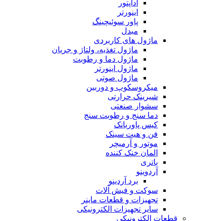
آداپتور
اینورتر
پاور سوئیچینگ
مبدل
ماژول های کاربردی
ماژول تغذیه، ولتاژ و جریان
ماژول دما و رطوبت
ماژول اینورتر
ماژول صوتی
میکروسکوپ و دوربین
شیرینک حرارتی
سشوار صنعتی
دما سنج و رطوبت سنج
کیس پاوربانک
فن و هیت سینک
موتور و آرمیچر
المان خنک کننده
باتری
آردوینو
برد آردینو
سوکت و فیش آلات
تجهیزات و قطعات ماینر
سایر تجهیزات الکترونیکی
قطعات الکترونیکی