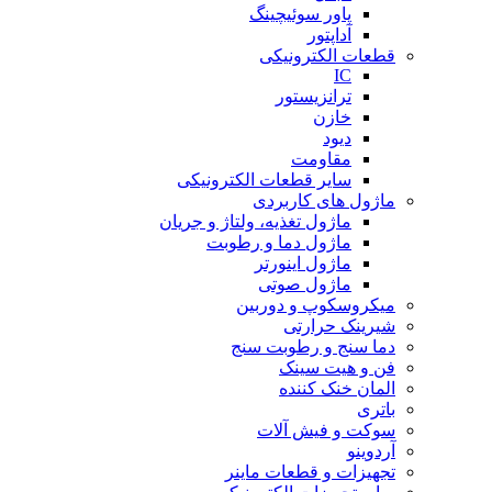
پاور سوئیچینگ
آداپتور
قطعات الکترونیکی
IC
ترانزیستور
خازن
دیود
مقاومت
سایر قطعات الکترونیکی
ماژول های کاربردی
ماژول تغذیه، ولتاژ و جریان
ماژول دما و رطوبت
ماژول اینورتر
ماژول صوتی
میکروسکوپ و دوربین
شیرینک حرارتی
دما سنج و رطوبت سنج
فن و هیت سینک
المان خنک کننده
باتری
سوکت و فیش آلات
آردوینو
تجهیزات و قطعات ماینر