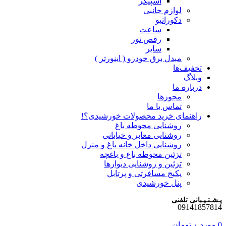
اسپیکر
لوازم جانبی
دکوراتیو
ساعت
رقص نور
سایر
مبدل برق خودرو ( اینورتر )
تخفیف‌ها
وبلاگ
درباره ما
مجوزها
تماس با ما
راهنمای خرید محصولات خورشیدی؟!
روشنایی محوطه باغ
روشنایی معابر و خیابانی
روشنایی داخل خانه باغ و منزل
تزئین محوطه باغ و باغچه
تزئین و روشنایی دیوارها
پکیج مسافرتی و پرتابل
پنل خورشیدی
پـشـتـیـبانی تلفنی
09141857814
0
مورد
۰
تومان