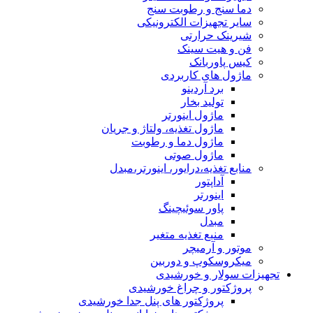
دما سنج و رطوبت سنج
سایر تجهیزات الکترونیکی
شیرینک حرارتی
فن و هیت سینک
کیس پاوربانک
ماژول های کاربردی
برد آردینو
تولید بخار
ماژول اینورتر
ماژول تغذیه، ولتاژ و جریان
ماژول دما و رطوبت
ماژول صوتی
منابع تغذیه،درایور، اینورتر،مبدل
آداپتور
اینورتر
پاور سوئیچینگ
مبدل
منبع تغذیه متغیر
موتور و آرمیچر
میکروسکوپ و دوربین
تجهیزات سولار و خورشیدی
پروژکتور و چراغ خورشیدی
پروژکتور های پنل جدا خورشیدی