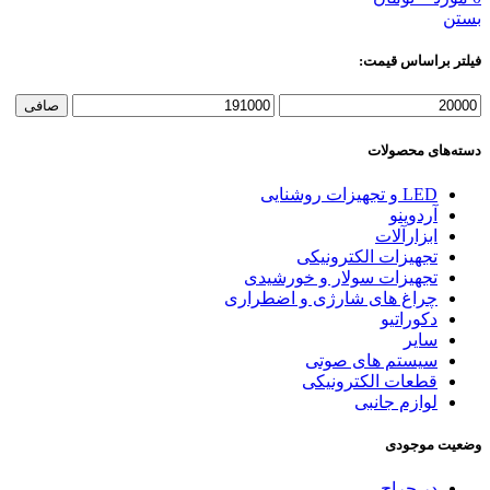
بستن
فیلتر براساس قیمت:
حداقل
حداكثر
صافی
قیمت
قيمت
دسته‌های محصولات
LED و تجهیزات روشنایی
آردوینو
ابزارآلات
تجهیزات الکترونیکی
تجهیزات سولار و خورشیدی
چراغ های شارژی و اضطراری
دکوراتیو
سایر
سیستم های صوتی
قطعات الکترونیکی
لوازم جانبی
وضعیت موجودی
در حراج