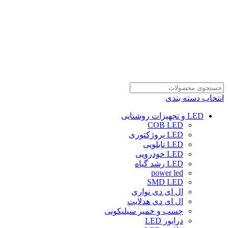
انتخاب دسته بندی
LED و تجهیزات روشنایی
COB LED
LED پروژکتوری
LED تابلویی
LED خودرویی
LED رشد گیاه
power led
SMD LED
ال ای دی نواری
ال ای دی هدلایت
چسب و خمیر سیلیکونی
درایور LED