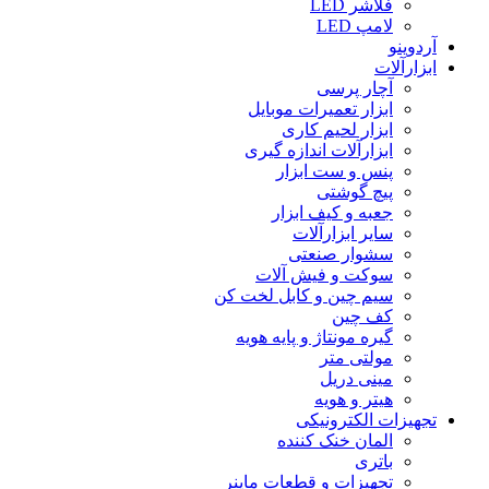
فلاشر LED
لامپ LED
آردوینو
ابزارآلات
آچار پرسی
ابزار تعمیرات موبایل
ابزار لحیم کاری
ابزارآلات اندازه گیری
پنس و ست ابزار
پیچ گوشتی
جعبه و کیف ابزار
سایر ابزارآلات
سشوار صنعتی
سوکت و فیش آلات
سیم چین و کابل لخت کن
کف چین
گیره مونتاژ و پایه هویه
مولتی متر
مینی دریل
هیتر و هویه
تجهیزات الکترونیکی
المان خنک کننده
باتری
تجهیزات و قطعات ماینر