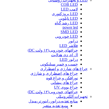
LED و تجهیزات روشنایی
COB LED
لامپ LED
LED پروژکتوری
LED تابلویی
LED رشد گیاه
power led
SMD LED
LED خودرویی
درایور
فلاشر LED
چراغهای خودرویی(۱۲ ولت DC)
ال ای دی هدلایت
درایور LED
چسب و خمیر سیلیکونی
چراغ های شارژی و اضطراری
چراغ های اضطراری و شارژی
نورافکن و چراغ قوه
چراغ های پیشانی
چراغ یووی UV
چراغهای خودرویی(۱۲ ولت DC)
تجهیزات الکترونیکی
منابع تغذیه،درایور، اینورتر،مبدل
منبع تغذیه متغیر