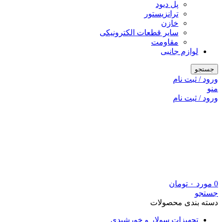
پل دیود
ترانزیستور
خازن
سایر قطعات الکترونیکی
مقاومت
لوازم جانبی
جستجو
ورود / ثبت نام
منو
ورود / ثبت نام
0
مورد
۰
تومان
جستجو
دسته بندی محصولات
تجهیزات سولار و خورشیدی