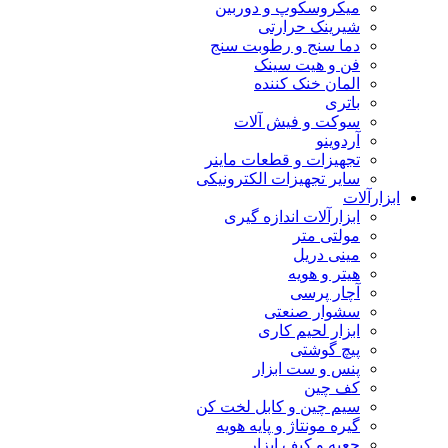
میکروسکوپ و دوربین
شیرینک حرارتی
دما سنج و رطوبت سنج
فن و هیت سینک
المان خنک کننده
باتری
سوکت و فیش آلات
آردوینو
تجهیزات و قطعات ماینر
سایر تجهیزات الکترونیکی
ابزارآلات
ابزارآلات اندازه گیری
مولتی متر
مینی دریل
هیتر و هویه
آچار پرسی
سشوار صنعتی
ابزار لحیم کاری
پیچ گوشتی
پنس و ست ابزار
کف چین
سیم چین و کابل لخت کن
گیره مونتاژ و پایه هویه
جعبه و کیف ابزار