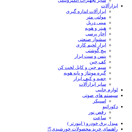
سایر تجهیزات الکترونیکی
ابزارآلات
ابزارآلات اندازه گیری
مولتی متر
مینی دریل
هیتر و هویه
آچار پرسی
سشوار صنعتی
ابزار لحیم کاری
پیچ گوشتی
پنس و ست ابزار
کف چین
سیم چین و کابل لخت کن
گیره مونتاژ و پایه هویه
جعبه و کیف ابزار
سایر ابزارآلات
لوازم جانبی
سیستم های صوتی
اسپیکر
دکوراتیو
رقص نور
ساعت
مبدل برق خودرو ( اینورتر )
راهنمای خرید محصولات خورشیدی؟!