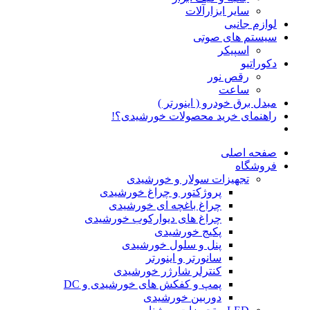
سایر ابزارآلات
لوازم جانبی
سیستم های صوتی
اسپیکر
دکوراتیو
رقص نور
ساعت
مبدل برق خودرو ( اینورتر )
راهنمای خرید محصولات خورشیدی؟!
صفحه اصلی
فروشگاه
تجهیزات سولار و خورشیدی
پروژکتور و چراغ خورشیدی
چراغ باغچه ای خورشیدی
چراغ های دیوارکوب خورشیدی
پکیج خورشیدی
پنل و سلول خورشیدی
سانورتر و اینورتر
کنترلر شارژر خورشیدی
پمپ و کفکش های خورشیدی و DC
دوربین خورشیدی