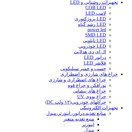
تجهیزات روشنایی و LED
COB LED
لامپ LED
LED پروژکتوری
LED رشد گیاه
power led
SMD LED
LED تابلویی
LED خودرویی
ال ای دی هدلایت
درایور LED
فلاشر LED
چسب و خمیر سیلیکونی
چراغ های شارژی و اضطراری
چراغ های اضطراری و شارژی
نورافکن و چراغ قوه
چراغ های پیشانی
چراغ یووی UV
چراغهای خودرویی(۱۲ ولت DC)
تجهیزات الکترونیکی
منابع تغذیه،درایور، اینورتر،مبدل
منبع تغذیه متغیر
اینورتر
مبدل