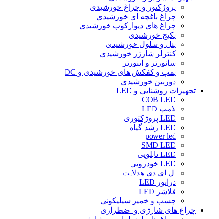
پروژکتور و چراغ خورشیدی
چراغ باغچه ای خورشیدی
چراغ های دیوارکوب خورشیدی
پکیج خورشیدی
پنل و سلول خورشیدی
کنترلر شارژر خورشیدی
سانورتر و اینورتر
پمپ و کفکش های خورشیدی و DC
دوربین خورشیدی
تجهیزات روشنایی و LED
COB LED
لامپ LED
LED پروژکتوری
LED رشد گیاه
power led
SMD LED
LED تابلویی
LED خودرویی
ال ای دی هدلایت
درایور LED
فلاشر LED
چسب و خمیر سیلیکونی
چراغ های شارژی و اضطراری