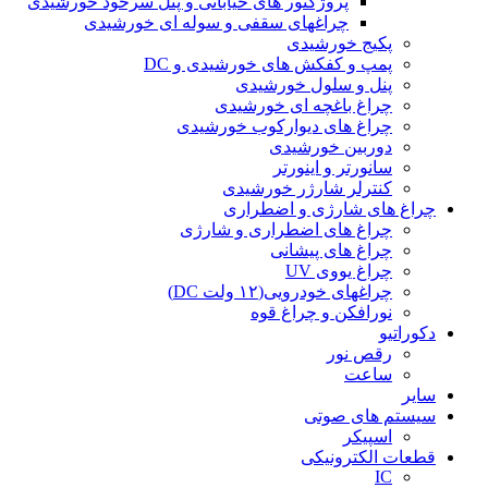
پروژکتور های خیابانی و پنل سرخود خورشیدی
چراغهای سقفی و سوله ای خورشیدی
پکیج خورشیدی
پمپ و کفکش های خورشیدی و DC
پنل و سلول خورشیدی
چراغ باغچه ای خورشیدی
چراغ های دیوارکوب خورشیدی
دوربین خورشیدی
سانورتر و اینورتر
کنترلر شارژر خورشیدی
چراغ های شارژی و اضطراری
چراغ های اضطراری و شارژی
چراغ های پیشانی
چراغ یووی UV
چراغهای خودرویی(۱۲ ولت DC)
نورافکن و چراغ قوه
دکوراتیو
رقص نور
ساعت
سایر
سیستم های صوتی
اسپیکر
قطعات الکترونیکی
IC