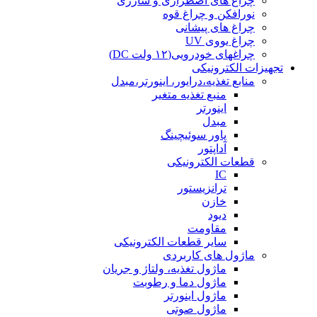
چراغ های اضطراری و شارژی
نورافکن و چراغ قوه
چراغ های پیشانی
چراغ یووی UV
چراغهای خودرویی(۱۲ ولت DC)
تجهیزات الکترونیکی
منابع تغذیه،درایور، اینورتر،مبدل
منبع تغذیه متغیر
اینورتر
مبدل
پاور سوئیچینگ
آداپتور
قطعات الکترونیکی
IC
ترانزیستور
خازن
دیود
مقاومت
سایر قطعات الکترونیکی
ماژول های کاربردی
ماژول تغذیه، ولتاژ و جریان
ماژول دما و رطوبت
ماژول اینورتر
ماژول صوتی