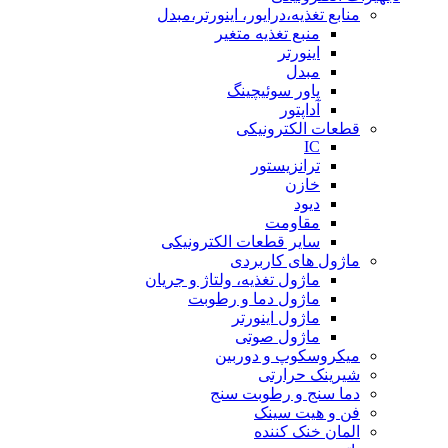
منابع تغذیه،درایور، اینورتر،مبدل
منبع تغذیه متغیر
اینورتر
مبدل
پاور سوئیچینگ
آداپتور
قطعات الکترونیکی
IC
ترانزیستور
خازن
دیود
مقاومت
سایر قطعات الکترونیکی
ماژول های کاربردی
ماژول تغذیه، ولتاژ و جریان
ماژول دما و رطوبت
ماژول اینورتر
ماژول صوتی
میکروسکوپ و دوربین
شیرینک حرارتی
دما سنج و رطوبت سنج
فن و هیت سینک
المان خنک کننده