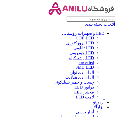
انتخاب دسته بندی
LED و تجهیزات روشنایی
COB LED
LED پروژکتوری
LED تابلویی
LED خودرویی
LED رشد گیاه
power led
SMD LED
ال ای دی نواری
ال ای دی هدلایت
چسب و خمیر سیلیکونی
درایور LED
فلاشر LED
لامپ LED
آردوینو
ابزارآلات
آچار پرسی
ابزار تعمیرات موبایل