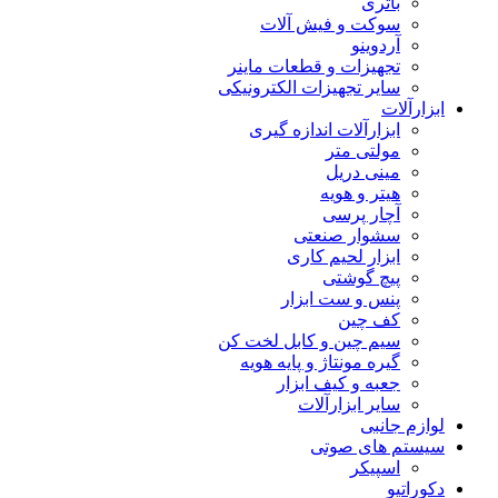
باتری
سوکت و فیش آلات
آردوینو
تجهیزات و قطعات ماینر
سایر تجهیزات الکترونیکی
ابزارآلات
ابزارآلات اندازه گیری
مولتی متر
مینی دریل
هیتر و هویه
آچار پرسی
سشوار صنعتی
ابزار لحیم کاری
پیچ گوشتی
پنس و ست ابزار
کف چین
سیم چین و کابل لخت کن
گیره مونتاژ و پایه هویه
جعبه و کیف ابزار
سایر ابزارآلات
لوازم جانبی
سیستم های صوتی
اسپیکر
دکوراتیو