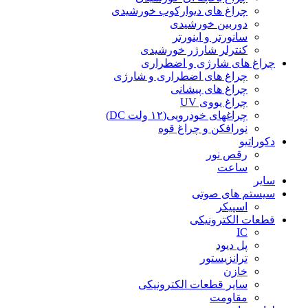
چراغ های دیوارکوب خورشیدی
دوربین خورشیدی
سانورتر و اینورتر
کنترلر شارژر خورشیدی
چراغ های شارژی و اضطراری
چراغ های اضطراری و شارژی
چراغ های پیشانی
چراغ یووی UV
چراغهای خودرویی(۱۲ ولت DC)
نورافکن و چراغ قوه
دکوراتیو
رقص نور
ساعت
سایر
سیستم های صوتی
اسپیکر
قطعات الکترونیکی
IC
پل دیود
ترانزیستور
خازن
سایر قطعات الکترونیکی
مقاومت