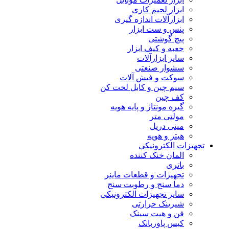
ابزار لحیم کاری
ابزارآلات اندازه گیری
پنس و ست ابزار
پیچ گوشتی
جعبه و کیف ابزار
سایر ابزارآلات
سشوار صنعتی
سوکت و فیش آلات
سیم چین و کابل لخت کن
کف چین
گیره مونتاژ و پایه هویه
مولتی متر
مینی دریل
هیتر و هویه
تجهیزات الکترونیکی
المان خنک کننده
باتری
تجهیزات و قطعات ماینر
دما سنج و رطوبت سنج
سایر تجهیزات الکترونیکی
شیرینک حرارتی
فن و هیت سینک
کیس پاوربانک