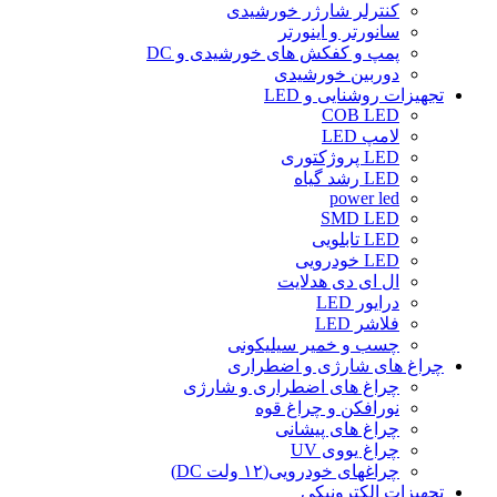
کنترلر شارژر خورشیدی
سانورتر و اینورتر
پمپ و کفکش های خورشیدی و DC
دوربین خورشیدی
تجهیزات روشنایی و LED
COB LED
لامپ LED
LED پروژکتوری
LED رشد گیاه
power led
SMD LED
LED تابلویی
LED خودرویی
ال ای دی هدلایت
درایور LED
فلاشر LED
چسب و خمیر سیلیکونی
چراغ های شارژی و اضطراری
چراغ های اضطراری و شارژی
نورافکن و چراغ قوه
چراغ های پیشانی
چراغ یووی UV
چراغهای خودرویی(۱۲ ولت DC)
تجهیزات الکترونیکی