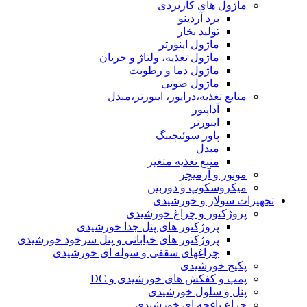
ماژول های کاربردی
برد آردینو
تولید بخار
ماژول اینورتر
ماژول تغذیه، ولتاژ و جریان
ماژول دما و رطوبت
ماژول صوتی
منابع تغذیه،درایور، اینورتر،مبدل
آداپتور
اینورتر
پاور سوئیچینگ
مبدل
منبع تغذیه متغیر
موتور و آرمیچر
میکروسکوپ و دوربین
تجهیزات سولار و خورشیدی
پروژکتور و چراغ خورشیدی
پروژکتور های پنل جدا خورشیدی
پروژکتور های خیابانی و پنل سرخود خورشیدی
چراغهای سقفی و سوله ای خورشیدی
پکیج خورشیدی
پمپ و کفکش های خورشیدی و DC
پنل و سلول خورشیدی
چراغ باغچه ای خورشیدی