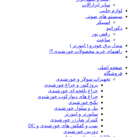
سایر ابزارآلات
لوازم جانبی
سیستم های صوتی
اسپیکر
دکوراتیو
رقص نور
ساعت
مبدل برق خودرو ( اینورتر )
راهنمای خرید محصولات خورشیدی؟!
صفحه اصلی
فروشگاه
تجهیزات سولار و خورشیدی
پروژکتور و چراغ خورشیدی
چراغ باغچه ای خورشیدی
چراغ های دیوارکوب خورشیدی
پکیج خورشیدی
پنل و سلول خورشیدی
سانورتر و اینورتر
کنترلر شارژر خورشیدی
پمپ و کفکش های خورشیدی و DC
دوربین خورشیدی