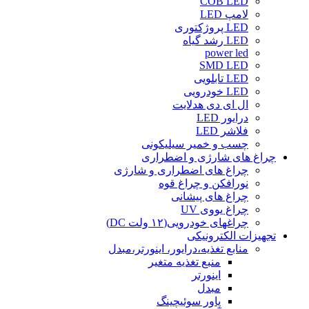
COB LED
لامپ LED
LED پروژکتوری
LED رشد گیاه
power led
SMD LED
LED تابلویی
LED خودرویی
ال ای دی هدلایت
درایور LED
فلاشر LED
چسب و خمیر سیلیکونی
چراغ های شارژی و اضطراری
چراغ های اضطراری و شارژی
نورافکن و چراغ قوه
چراغ های پیشانی
چراغ یووی UV
چراغهای خودرویی(۱۲ ولت DC)
تجهیزات الکترونیکی
منابع تغذیه،درایور، اینورتر،مبدل
منبع تغذیه متغیر
اینورتر
مبدل
پاور سوئیچینگ