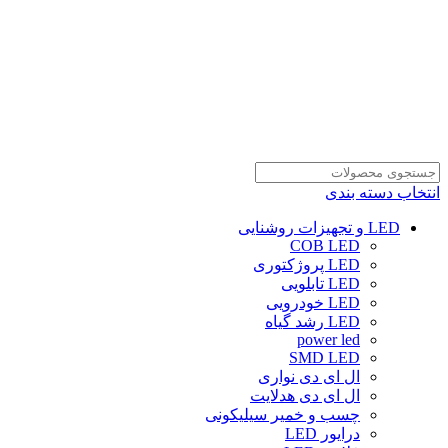
انتخاب دسته بندی
LED و تجهیزات روشنایی
COB LED
LED پروژکتوری
LED تابلویی
LED خودرویی
LED رشد گیاه
power led
SMD LED
ال ای دی نواری
ال ای دی هدلایت
چسب و خمیر سیلیکونی
درایور LED