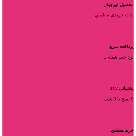
محصول اورجینال
لذت خریدی مطمئن.
پرداخت سریع
پرداخت شتابی.
پشتیبانی 24/7
9 صبح تا 8 شب
خرید مطمئن