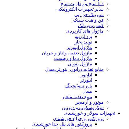
دما سنج و رطوبت سنج
سایر تجهیزات الکترونیکی
شیرینک حرارتی
فن و هیت سینک
کیس پاوربانک
ماژول های کاربردی
برد آردینو
تولید بخار
ماژول اینورتر
ماژول تغذیه، ولتاژ و جریان
ماژول دما و رطوبت
ماژول صوتی
منابع تغذیه،درایور، اینورتر،مبدل
آداپتور
اینورتر
پاور سوئیچینگ
مبدل
منبع تغذیه متغیر
موتور و آرمیچر
میکروسکوپ و دوربین
تجهیزات سولار و خورشیدی
پروژکتور و چراغ خورشیدی
پروژکتور های پنل جدا خورشیدی