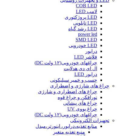
LED و تجهیزات روشنایی
COB LED
لامپ LED
LED پروژکتوری
LED تابلویی
LED رشد گیاه
power led
SMD LED
LED خودرویی
درایور
فلاشر LED
چراغهای خودرویی(۱۲ ولت DC)
ال ای دی هدلایت
درایور LED
چسب و خمیر سیلیکونی
چراغ های شارژی و اضطراری
چراغ های اضطراری و شارژی
نورافکن و چراغ قوه
چراغ های پیشانی
چراغ یووی UV
چراغهای خودرویی(۱۲ ولت DC)
تجهیزات الکترونیکی
منابع تغذیه،درایور، اینورتر،مبدل
منبع تغذیه متغیر