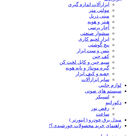
ابزارآلات اندازه گیری
مولتی متر
مینی دریل
هیتر و هویه
آچار پرسی
سشوار صنعتی
ابزار لحیم کاری
پیچ گوشتی
پنس و ست ابزار
کف چین
سیم چین و کابل لخت کن
گیره مونتاژ و پایه هویه
جعبه و کیف ابزار
سایر ابزارآلات
لوازم جانبی
سیستم های صوتی
اسپیکر
دکوراتیو
رقص نور
ساعت
مبدل برق خودرو ( اینورتر )
راهنمای خرید محصولات خورشیدی؟!