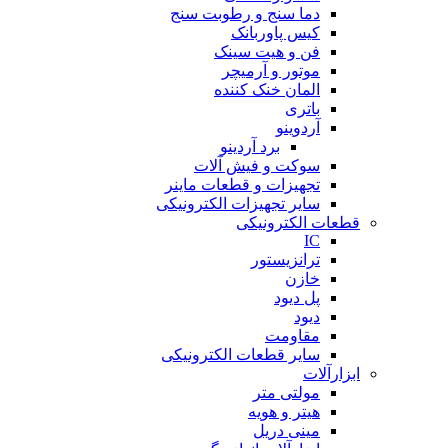
دما سنج و رطوبت سنج
کیس پاوربانک
فن و هیت سینک
موتور و آرمیچر
المان خنک کننده
باتری
آردوینو
برد آردینو
سوکت و فیش آلات
تجهیزات و قطعات ماینر
سایر تجهیزات الکترونیکی
قطعات الکترونیکی
IC
ترانزیستور
خازن
پل دیود
دیود
مقاومت
سایر قطعات الکترونیکی
ابزارآلات
مولتی متر
هیتر و هویه
مینی دریل