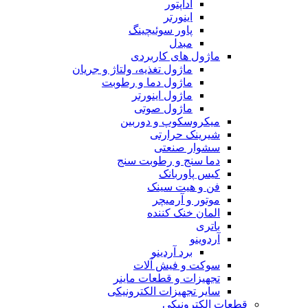
آداپتور
اینورتر
پاور سوئیچینگ
مبدل
ماژول های کاربردی
ماژول تغذیه، ولتاژ و جریان
ماژول دما و رطوبت
ماژول اینورتر
ماژول صوتی
میکروسکوپ و دوربین
شیرینک حرارتی
سشوار صنعتی
دما سنج و رطوبت سنج
کیس پاوربانک
فن و هیت سینک
موتور و آرمیچر
المان خنک کننده
باتری
آردوینو
برد آردینو
سوکت و فیش آلات
تجهیزات و قطعات ماینر
سایر تجهیزات الکترونیکی
قطعات الکترونیکی