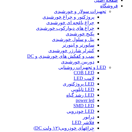
صفحه اصلی
فروشگاه
تجهیزات سولار و خورشیدی
پروژکتور و چراغ خورشیدی
چراغ باغچه ای خورشیدی
چراغ های دیوارکوب خورشیدی
پکیج خورشیدی
پنل و سلول خورشیدی
سانورتر و اینورتر
کنترلر شارژر خورشیدی
پمپ و کفکش های خورشیدی و DC
دوربین خورشیدی
LED و تجهیزات روشنایی
COB LED
لامپ LED
LED پروژکتوری
LED تابلویی
LED رشد گیاه
power led
SMD LED
LED خودرویی
درایور
فلاشر LED
چراغهای خودرویی(۱۲ ولت DC)