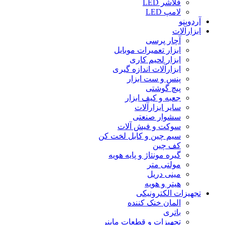
فلاشر LED
لامپ LED
آردوینو
ابزارآلات
آچار پرسی
ابزار تعمیرات موبایل
ابزار لحیم کاری
ابزارآلات اندازه گیری
پنس و ست ابزار
پیچ گوشتی
جعبه و کیف ابزار
سایر ابزارآلات
سشوار صنعتی
سوکت و فیش آلات
سیم چین و کابل لخت کن
کف چین
گیره مونتاژ و پایه هویه
مولتی متر
مینی دریل
هیتر و هویه
تجهیزات الکترونیکی
المان خنک کننده
باتری
تجهیزات و قطعات ماینر