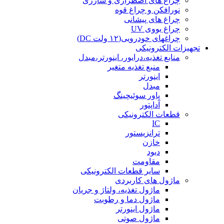
چراغ های اضطراری و شارژی
نورافکن و چراغ قوه
چراغ های پیشانی
چراغ یووی UV
چراغهای خودرویی(۱۲ ولت DC)
تجهیزات الکترونیکی
منابع تغذیه،درایور، اینورتر،مبدل
منبع تغذیه متغیر
اینورتر
مبدل
پاور سوئیچینگ
آداپتور
قطعات الکترونیکی
IC
ترانزیستور
خازن
دیود
مقاومت
سایر قطعات الکترونیکی
ماژول های کاربردی
ماژول تغذیه، ولتاژ و جریان
ماژول دما و رطوبت
ماژول اینورتر
ماژول صوتی