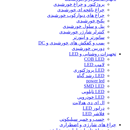
پروژکتور و چراغ خورشیدی
چراغ باغچه ای خورشیدی
چراغ های دیوارکوب خورشیدی
پکیج خورشیدی
پنل و سلول خورشیدی
کنترلر شارژر خورشیدی
سانورتر و اینورتر
پمپ و کفکش های خورشیدی و DC
دوربین خورشیدی
تجهیزات روشنایی و LED
COB LED
لامپ LED
LED پروژکتوری
LED رشد گیاه
power led
SMD LED
LED تابلویی
LED خودرویی
ال ای دی هدلایت
درایور LED
فلاشر LED
چسب و خمیر سیلیکونی
چراغ های شارژی و اضطراری