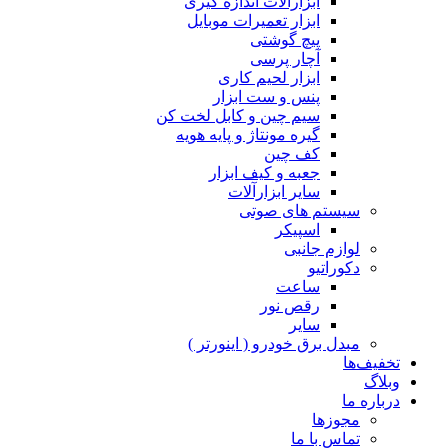
ابزارآلات اندازه گیری
ابزار تعمیرات موبایل
پیچ گوشتی
آچار پرسی
ابزار لحیم کاری
پنس و ست ابزار
سیم چین و کابل لخت کن
گیره مونتاژ و پایه هویه
کف چین
جعبه و کیف ابزار
سایر ابزارآلات
سیستم های صوتی
اسپیکر
لوازم جانبی
دکوراتیو
ساعت
رقص نور
سایر
مبدل برق خودرو ( اینورتر )
تخفیف‌ها
وبلاگ
درباره ما
مجوزها
تماس با ما