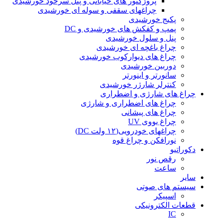
پروژکتور های خیابانی و پنل سرخود خورشیدی
چراغهای سقفی و سوله ای خورشیدی
پکیج خورشیدی
پمپ و کفکش های خورشیدی و DC
پنل و سلول خورشیدی
چراغ باغچه ای خورشیدی
چراغ های دیوارکوب خورشیدی
دوربین خورشیدی
سانورتر و اینورتر
کنترلر شارژر خورشیدی
چراغ های شارژی و اضطراری
چراغ های اضطراری و شارژی
چراغ های پیشانی
چراغ یووی UV
چراغهای خودرویی(۱۲ ولت DC)
نورافکن و چراغ قوه
دکوراتیو
رقص نور
ساعت
سایر
سیستم های صوتی
اسپیکر
قطعات الکترونیکی
IC