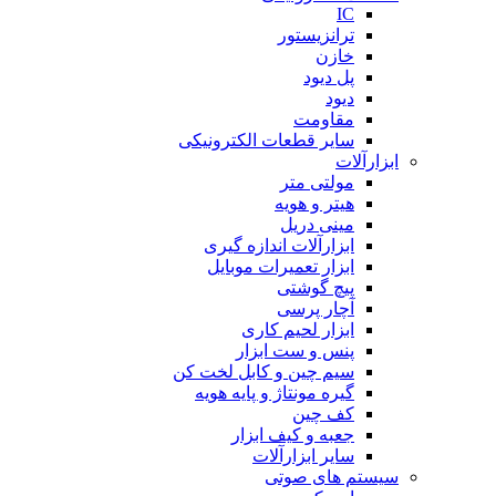
IC
ترانزیستور
خازن
پل دیود
دیود
مقاومت
سایر قطعات الکترونیکی
ابزارآلات
مولتی متر
هیتر و هویه
مینی دریل
ابزارآلات اندازه گیری
ابزار تعمیرات موبایل
پیچ گوشتی
آچار پرسی
ابزار لحیم کاری
پنس و ست ابزار
سیم چین و کابل لخت کن
گیره مونتاژ و پایه هویه
کف چین
جعبه و کیف ابزار
سایر ابزارآلات
سیستم های صوتی