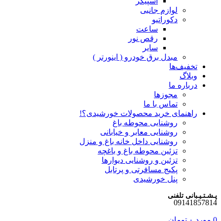
اسپیکر
لوازم جانبی
دکوراتیو
ساعت
رقص نور
سایر
مبدل برق خودرو ( اینورتر )
تخفیف‌ها
وبلاگ
درباره ما
مجوزها
تماس با ما
راهنمای خرید محصولات خورشیدی؟!
روشنایی محوطه باغ
روشنایی معابر و خیابانی
روشنایی داخل خانه باغ و منزل
تزئین محوطه باغ و باغچه
تزئین و روشنایی دیوارها
پکیج مسافرتی و پرتابل
پنل خورشیدی
پـشـتـیـبانی تلفنی
09141857814
0
مورد
۰
تومان