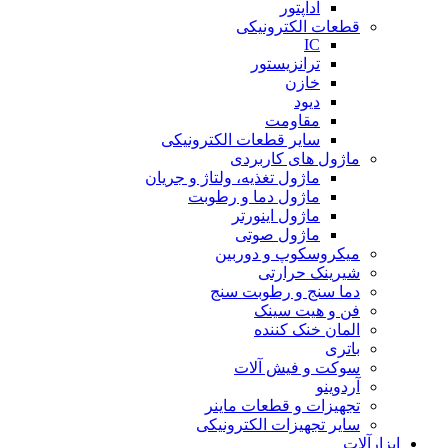
آداپتور
قطعات الکترونیکی
IC
ترانزیستور
خازن
دیود
مقاومت
سایر قطعات الکترونیکی
ماژول های کاربردی
ماژول تغذیه، ولتاژ و جریان
ماژول دما و رطوبت
ماژول اینورتر
ماژول صوتی
میکروسکوپ و دوربین
شیرینک حرارتی
دما سنج و رطوبت سنج
فن و هیت سینک
المان خنک کننده
باتری
سوکت و فیش آلات
آردوینو
تجهیزات و قطعات ماینر
سایر تجهیزات الکترونیکی
ابزارآلات