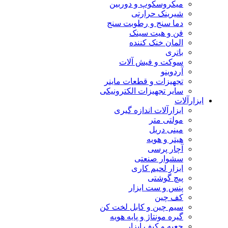
میکروسکوپ و دوربین
شیرینک حرارتی
دما سنج و رطوبت سنج
فن و هیت سینک
المان خنک کننده
باتری
سوکت و فیش آلات
آردوینو
تجهیزات و قطعات ماینر
سایر تجهیزات الکترونیکی
ابزارآلات
ابزارآلات اندازه گیری
مولتی متر
مینی دریل
هیتر و هویه
آچار پرسی
سشوار صنعتی
ابزار لحیم کاری
پیچ گوشتی
پنس و ست ابزار
کف چین
سیم چین و کابل لخت کن
گیره مونتاژ و پایه هویه
جعبه و کیف ابزار