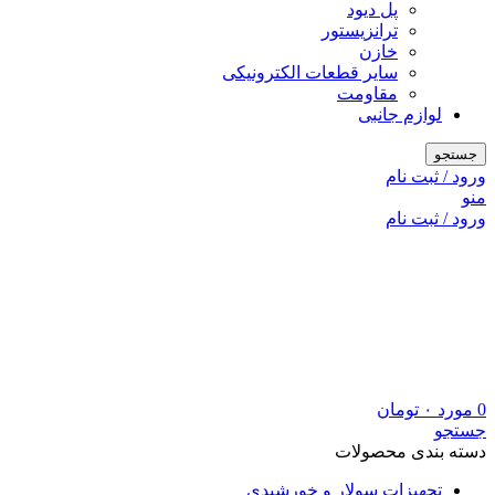
پل دیود
ترانزیستور
خازن
سایر قطعات الکترونیکی
مقاومت
لوازم جانبی
جستجو
ورود / ثبت نام
منو
ورود / ثبت نام
0
مورد
۰
تومان
جستجو
دسته بندی محصولات
تجهیزات سولار و خورشیدی