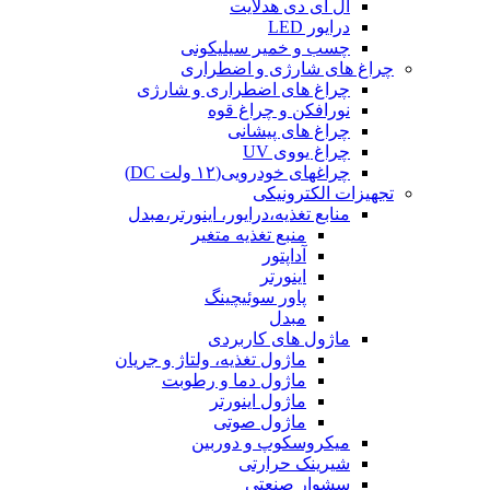
ال ای دی هدلایت
درایور LED
چسب و خمیر سیلیکونی
چراغ های شارژی و اضطراری
چراغ های اضطراری و شارژی
نورافکن و چراغ قوه
چراغ های پیشانی
چراغ یووی UV
چراغهای خودرویی(۱۲ ولت DC)
تجهیزات الکترونیکی
منابع تغذیه،درایور، اینورتر،مبدل
منبع تغذیه متغیر
آداپتور
اینورتر
پاور سوئیچینگ
مبدل
ماژول های کاربردی
ماژول تغذیه، ولتاژ و جریان
ماژول دما و رطوبت
ماژول اینورتر
ماژول صوتی
میکروسکوپ و دوربین
شیرینک حرارتی
سشوار صنعتی