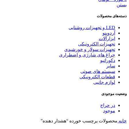
بستن
دسته‌های محصولات
LED و تجهیزات روشنایی
آردوینو
ابزارآلات
تجهیزات الکترونیکی
تجهیزات سولار و خورشیدی
چراغ های شارژی و اضطراری
دکوراتیو
سایر
سیستم های صوتی
قطعات الکترونیکی
لوازم جانبی
وضعیت موجودی
در حراج
موجود
خانه
محصولات برچسب خورده “هشدار دهنده”