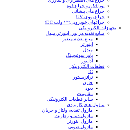
چراغ های اضطراری و شارژی
نورافکن و چراغ قوه
چراغ های پیشانی
چراغ یووی UV
چراغهای خودرویی(۱۲ ولت DC)
تجهیزات الکترونیکی
منابع تغذیه،درایور، اینورتر،مبدل
منبع تغذیه متغیر
اینورتر
مبدل
پاور سوئیچینگ
آداپتور
قطعات الکترونیکی
IC
ترانزیستور
خازن
دیود
مقاومت
سایر قطعات الکترونیکی
ماژول های کاربردی
ماژول تغذیه، ولتاژ و جریان
ماژول دما و رطوبت
ماژول اینورتر
ماژول صوتی