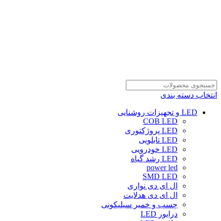
انتخاب دسته بندی
LED و تجهیزات روشنایی
COB LED
LED پروژکتوری
LED تابلویی
LED خودرویی
LED رشد گیاه
power led
SMD LED
ال ای دی نواری
ال ای دی هدلایت
چسب و خمیر سیلیکونی
درایور LED