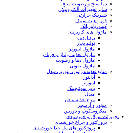
دما سنج و رطوبت سنج
سایر تجهیزات الکترونیکی
شیرینک حرارتی
فن و هیت سینک
کیس پاوربانک
ماژول های کاربردی
برد آردینو
تولید بخار
ماژول اینورتر
ماژول تغذیه، ولتاژ و جریان
ماژول دما و رطوبت
ماژول صوتی
منابع تغذیه،درایور، اینورتر،مبدل
آداپتور
اینورتر
پاور سوئیچینگ
مبدل
منبع تغذیه متغیر
موتور و آرمیچر
میکروسکوپ و دوربین
تجهیزات سولار و خورشیدی
پروژکتور و چراغ خورشیدی
پروژکتور های پنل جدا خورشیدی