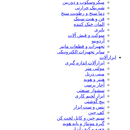
میکروسکوپ و دوربین
شیرینک حرارتی
دما سنج و رطوبت سنج
فن و هیت سینک
المان خنک کننده
باتری
سوکت و فیش آلات
آردوینو
تجهیزات و قطعات ماینر
سایر تجهیزات الکترونیکی
ابزارآلات
ابزارآلات اندازه گیری
مولتی متر
مینی دریل
هیتر و هویه
آچار پرسی
سشوار صنعتی
ابزار لحیم کاری
پیچ گوشتی
پنس و ست ابزار
کف چین
سیم چین و کابل لخت کن
گیره مونتاژ و پایه هویه
جعبه و کیف ابزار