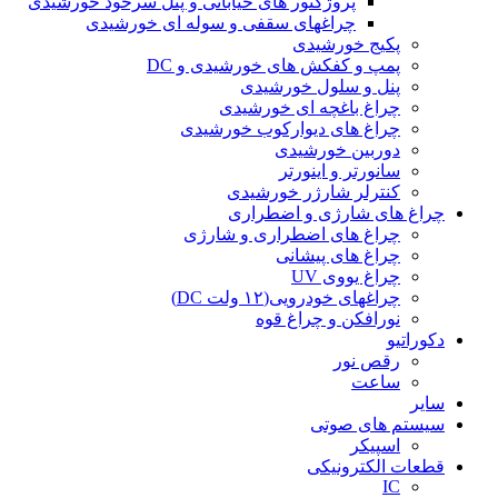
پروژکتور های خیابانی و پنل سرخود خورشیدی
چراغهای سقفی و سوله ای خورشیدی
پکیج خورشیدی
پمپ و کفکش های خورشیدی و DC
پنل و سلول خورشیدی
چراغ باغچه ای خورشیدی
چراغ های دیوارکوب خورشیدی
دوربین خورشیدی
سانورتر و اینورتر
کنترلر شارژر خورشیدی
چراغ های شارژی و اضطراری
چراغ های اضطراری و شارژی
چراغ های پیشانی
چراغ یووی UV
چراغهای خودرویی(۱۲ ولت DC)
نورافکن و چراغ قوه
دکوراتیو
رقص نور
ساعت
سایر
سیستم های صوتی
اسپیکر
قطعات الکترونیکی
IC