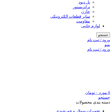
پل دیود
ترانزیستور
خازن
سایر قطعات الکترونیکی
مقاومت
لوازم جانبی
جستجو
ورود / ثبت نام
منو
ورود / ثبت نام
0
مورد
۰
تومان
جستجو
دسته بندی محصولات
تجهیزات سولار و خورشیدی