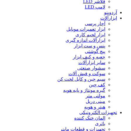
فلاشر LED
لامپ LED
آردوینو
ابزارآلات
آچار پرسی
ابزار تعمیرات موبایل
ابزار لحیم کاری
ابزارآلات اندازه گیری
پنس و ست ابزار
پیچ گوشتی
جعبه و کیف ابزار
سایر ابزارآلات
سشوار صنعتی
سوکت و فیش آلات
سیم چین و کابل لخت کن
کف چین
گیره مونتاژ و پایه هویه
مولتی متر
مینی دریل
هیتر و هویه
تجهیزات الکترونیکی
المان خنک کننده
باتری
تجهیزات و قطعات ماینر