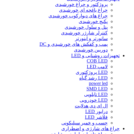
پروژکتور و چراغ خورشیدی
چراغ باغچه ای خورشیدی
چراغ های دیوارکوب خورشیدی
پکیج خورشیدی
پنل و سلول خورشیدی
کنترلر شارژر خورشیدی
سانورتر و اینورتر
پمپ و کفکش های خورشیدی و DC
دوربین خورشیدی
تجهیزات روشنایی و LED
COB LED
لامپ LED
LED پروژکتوری
LED رشد گیاه
power led
SMD LED
LED تابلویی
LED خودرویی
ال ای دی هدلایت
درایور LED
فلاشر LED
چسب و خمیر سیلیکونی
چراغ های شارژی و اضطراری