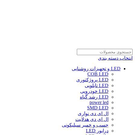
انتخاب دسته بندی
LED و تجهیزات روشنایی
COB LED
LED پروژکتوری
LED تابلویی
LED خودرویی
LED رشد گیاه
power led
SMD LED
ال ای دی نواری
ال ای دی هدلایت
چسب و خمیر سیلیکونی
درایور LED