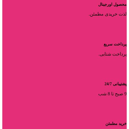
محصول اورجینال
لذت خریدی مطمئن.
پرداخت سریع
پرداخت شتابی.
پشتیبانی 24/7
9 صبح تا 8 شب
خرید مطمئن