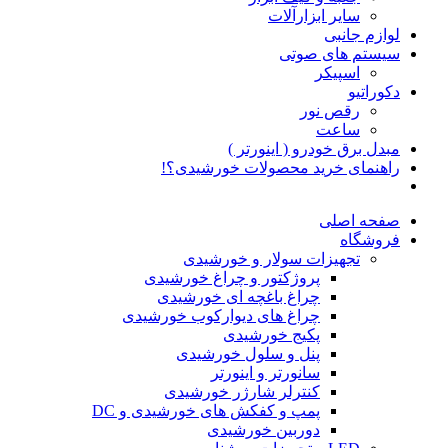
سایر ابزارآلات
لوازم جانبی
سیستم های صوتی
اسپیکر
دکوراتیو
رقص نور
ساعت
مبدل برق خودرو ( اینورتر )
راهنمای خرید محصولات خورشیدی؟!
صفحه اصلی
فروشگاه
تجهیزات سولار و خورشیدی
پروژکتور و چراغ خورشیدی
چراغ باغچه ای خورشیدی
چراغ های دیوارکوب خورشیدی
پکیج خورشیدی
پنل و سلول خورشیدی
سانورتر و اینورتر
کنترلر شارژر خورشیدی
پمپ و کفکش های خورشیدی و DC
دوربین خورشیدی