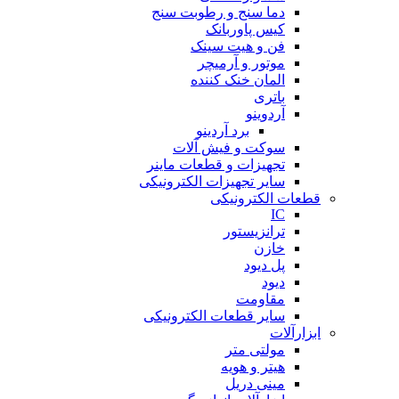
دما سنج و رطوبت سنج
کیس پاوربانک
فن و هیت سینک
موتور و آرمیچر
المان خنک کننده
باتری
آردوینو
برد آردینو
سوکت و فیش آلات
تجهیزات و قطعات ماینر
سایر تجهیزات الکترونیکی
قطعات الکترونیکی
IC
ترانزیستور
خازن
پل دیود
دیود
مقاومت
سایر قطعات الکترونیکی
ابزارآلات
مولتی متر
هیتر و هویه
مینی دریل