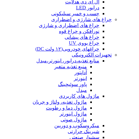
ال ای دی هدلایت
درایور LED
چسب و خمیر سیلیکونی
چراغ های شارژی و اضطراری
چراغ های اضطراری و شارژی
نورافکن و چراغ قوه
چراغ های پیشانی
چراغ یووی UV
چراغهای خودرویی(۱۲ ولت DC)
تجهیزات الکترونیکی
منابع تغذیه،درایور، اینورتر،مبدل
منبع تغذیه متغیر
آداپتور
اینورتر
پاور سوئیچینگ
مبدل
ماژول های کاربردی
ماژول تغذیه، ولتاژ و جریان
ماژول دما و رطوبت
ماژول اینورتر
ماژول صوتی
میکروسکوپ و دوربین
شیرینک حرارتی
سشوار صنعتی