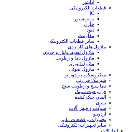
آداپتور
قطعات الکترونیکی
IC
ترانزیستور
خازن
دیود
مقاومت
سایر قطعات الکترونیکی
ماژول های کاربردی
ماژول تغذیه، ولتاژ و جریان
ماژول دما و رطوبت
ماژول اینورتر
ماژول صوتی
میکروسکوپ و دوربین
شیرینک حرارتی
دما سنج و رطوبت سنج
فن و هیت سینک
المان خنک کننده
باتری
سوکت و فیش آلات
آردوینو
تجهیزات و قطعات ماینر
سایر تجهیزات الکترونیکی
ابزارآلات