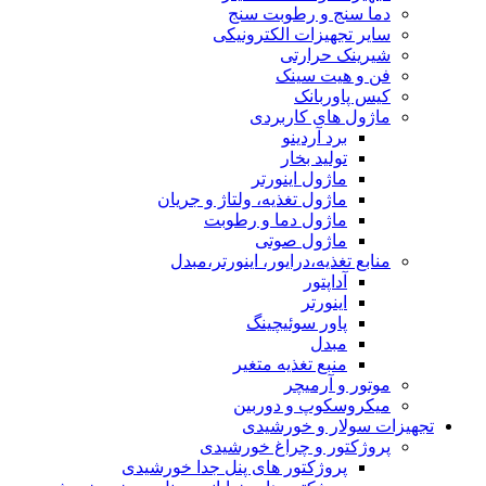
دما سنج و رطوبت سنج
سایر تجهیزات الکترونیکی
شیرینک حرارتی
فن و هیت سینک
کیس پاوربانک
ماژول های کاربردی
برد آردینو
تولید بخار
ماژول اینورتر
ماژول تغذیه، ولتاژ و جریان
ماژول دما و رطوبت
ماژول صوتی
منابع تغذیه،درایور، اینورتر،مبدل
آداپتور
اینورتر
پاور سوئیچینگ
مبدل
منبع تغذیه متغیر
موتور و آرمیچر
میکروسکوپ و دوربین
تجهیزات سولار و خورشیدی
پروژکتور و چراغ خورشیدی
پروژکتور های پنل جدا خورشیدی