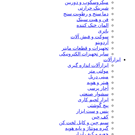
میکروسکوپ و دوربین
شیرینک حرارتی
دما سنج و رطوبت سنج
فن و هیت سینک
المان خنک کننده
باتری
سوکت و فیش آلات
آردوینو
تجهیزات و قطعات ماینر
سایر تجهیزات الکترونیکی
ابزارآلات
ابزارآلات اندازه گیری
مولتی متر
مینی دریل
هیتر و هویه
آچار پرسی
سشوار صنعتی
ابزار لحیم کاری
پیچ گوشتی
پنس و ست ابزار
کف چین
سیم چین و کابل لخت کن
گیره مونتاژ و پایه هویه
جعبه و کیف ابزار