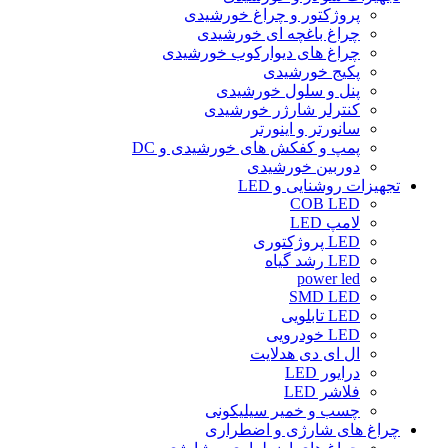
پروژکتور و چراغ خورشیدی
چراغ باغچه ای خورشیدی
چراغ های دیوارکوب خورشیدی
پکیج خورشیدی
پنل و سلول خورشیدی
کنترلر شارژر خورشیدی
سانورتر و اینورتر
پمپ و کفکش های خورشیدی و DC
دوربین خورشیدی
تجهیزات روشنایی و LED
COB LED
لامپ LED
LED پروژکتوری
LED رشد گیاه
power led
SMD LED
LED تابلویی
LED خودرویی
ال ای دی هدلایت
درایور LED
فلاشر LED
چسب و خمیر سیلیکونی
چراغ های شارژی و اضطراری