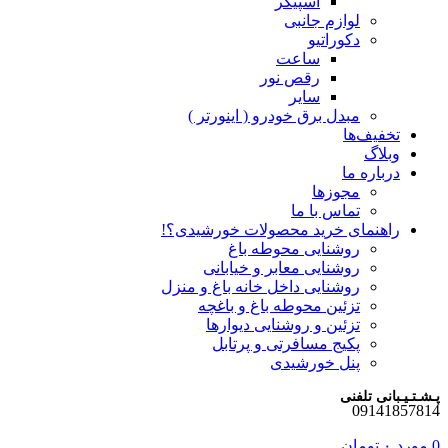
اسپیکر
لوازم جانبی
دکوراتیو
ساعت
رقص نور
سایر
مبدل برق خودرو ( اینورتر )
تخفیف‌ها
وبلاگ
درباره ما
مجوزها
تماس با ما
راهنمای خرید محصولات خورشیدی؟!
روشنایی محوطه باغ
روشنایی معابر و خیابانی
روشنایی داخل خانه باغ و منزل
تزئین محوطه باغ و باغچه
تزئین و روشنایی دیوارها
پکیج مسافرتی و پرتابل
پنل خورشیدی
پـشـتـیـبانی تلفنی
09141857814
0
مورد
۰
تومان