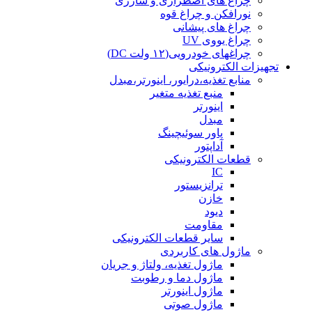
چراغ های اضطراری و شارژی
نورافکن و چراغ قوه
چراغ های پیشانی
چراغ یووی UV
چراغهای خودرویی(۱۲ ولت DC)
تجهیزات الکترونیکی
منابع تغذیه،درایور، اینورتر،مبدل
منبع تغذیه متغیر
اینورتر
مبدل
پاور سوئیچینگ
آداپتور
قطعات الکترونیکی
IC
ترانزیستور
خازن
دیود
مقاومت
سایر قطعات الکترونیکی
ماژول های کاربردی
ماژول تغذیه، ولتاژ و جریان
ماژول دما و رطوبت
ماژول اینورتر
ماژول صوتی