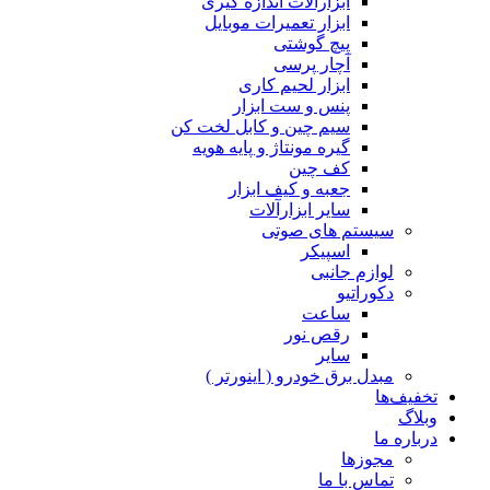
ابزارآلات اندازه گیری
ابزار تعمیرات موبایل
پیچ گوشتی
آچار پرسی
ابزار لحیم کاری
پنس و ست ابزار
سیم چین و کابل لخت کن
گیره مونتاژ و پایه هویه
کف چین
جعبه و کیف ابزار
سایر ابزارآلات
سیستم های صوتی
اسپیکر
لوازم جانبی
دکوراتیو
ساعت
رقص نور
سایر
مبدل برق خودرو ( اینورتر )
تخفیف‌ها
وبلاگ
درباره ما
مجوزها
تماس با ما