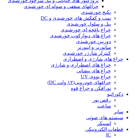
پروژکتور های خیابانی و پنل سرخود خورشیدی
چراغهای سقفی و سوله ای خورشیدی
پکیج خورشیدی
پمپ و کفکش های خورشیدی و DC
پنل و سلول خورشیدی
چراغ باغچه ای خورشیدی
چراغ های دیوارکوب خورشیدی
دوربین خورشیدی
سانورتر و اینورتر
کنترلر شارژر خورشیدی
چراغ های شارژی و اضطراری
چراغ های اضطراری و شارژی
چراغ های پیشانی
چراغ یووی UV
چراغهای خودرویی(۱۲ ولت DC)
نورافکن و چراغ قوه
دکوراتیو
رقص نور
ساعت
سایر
سیستم های صوتی
اسپیکر
قطعات الکترونیکی
IC