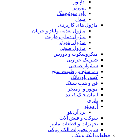
آداپتور
اینورتر
پاور سوئیچینگ
مبدل
ماژول های کاربردی
ماژول تغذیه، ولتاژ و جریان
ماژول دما و رطوبت
ماژول اینورتر
ماژول صوتی
میکروسکوپ و دوربین
شیرینک حرارتی
سشوار صنعتی
دما سنج و رطوبت سنج
کیس پاوربانک
فن و هیت سینک
موتور و آرمیچر
المان خنک کننده
باتری
آردوینو
برد آردینو
سوکت و فیش آلات
تجهیزات و قطعات ماینر
سایر تجهیزات الکترونیکی
قطعات الکترونیکی