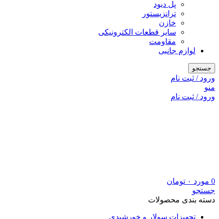
پل دیود
ترانزیستور
خازن
سایر قطعات الکترونیکی
مقاومت
لوازم جانبی
جستجو
ورود / ثبت نام
منو
ورود / ثبت نام
0
مورد
۰
تومان
جستجو
دسته بندی محصولات
تجهیزات سولار و خورشیدی