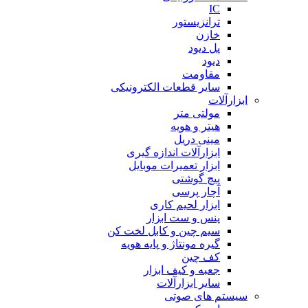
IC
ترانزیستور
خازن
پل دیود
دیود
مقاومت
سایر قطعات الکترونیکی
ابزارآلات
مولتی متر
هیتر و هویه
مینی دریل
ابزارآلات اندازه گیری
ابزار تعمیرات موبایل
پیچ گوشتی
آچار پرسی
ابزار لحیم کاری
پنس و ست ابزار
سیم چین و کابل لخت کن
گیره مونتاژ و پایه هویه
کف چین
جعبه و کیف ابزار
سایر ابزارآلات
سیستم های صوتی