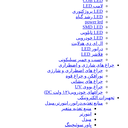
COB LED
لامپ LED
LED پروژکتوری
LED رشد گیاه
power led
SMD LED
LED تابلویی
LED خودرویی
ال ای دی هدلایت
درایور LED
فلاشر LED
چسب و خمیر سیلیکونی
چراغ های شارژی و اضطراری
چراغ های اضطراری و شارژی
نورافکن و چراغ قوه
چراغ های پیشانی
چراغ یووی UV
چراغهای خودرویی(۱۲ ولت DC)
تجهیزات الکترونیکی
منابع تغذیه،درایور، اینورتر،مبدل
منبع تغذیه متغیر
اینورتر
مبدل
پاور سوئیچینگ