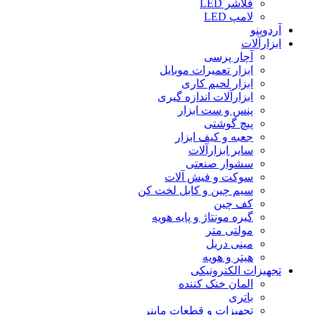
فلاشر LED
لامپ LED
آردوینو
ابزارآلات
آچار پرسی
ابزار تعمیرات موبایل
ابزار لحیم کاری
ابزارآلات اندازه گیری
پنس و ست ابزار
پیچ گوشتی
جعبه و کیف ابزار
سایر ابزارآلات
سشوار صنعتی
سوکت و فیش آلات
سیم چین و کابل لخت کن
کف چین
گیره مونتاژ و پایه هویه
مولتی متر
مینی دریل
هیتر و هویه
تجهیزات الکترونیکی
المان خنک کننده
باتری
تجهیزات و قطعات ماینر