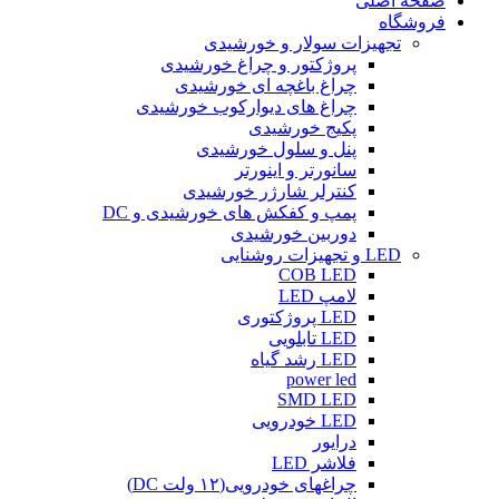
صفحه اصلی
فروشگاه
تجهیزات سولار و خورشیدی
پروژکتور و چراغ خورشیدی
چراغ باغچه ای خورشیدی
چراغ های دیوارکوب خورشیدی
پکیج خورشیدی
پنل و سلول خورشیدی
سانورتر و اینورتر
کنترلر شارژر خورشیدی
پمپ و کفکش های خورشیدی و DC
دوربین خورشیدی
LED و تجهیزات روشنایی
COB LED
لامپ LED
LED پروژکتوری
LED تابلویی
LED رشد گیاه
power led
SMD LED
LED خودرویی
درایور
فلاشر LED
چراغهای خودرویی(۱۲ ولت DC)