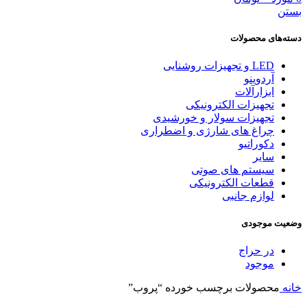
بستن
دسته‌های محصولات
LED و تجهیزات روشنایی
آردوینو
ابزارآلات
تجهیزات الکترونیکی
تجهیزات سولار و خورشیدی
چراغ های شارژی و اضطراری
دکوراتیو
سایر
سیستم های صوتی
قطعات الکترونیکی
لوازم جانبی
وضعیت موجودی
در حراج
موجود
خانه
محصولات برچسب خورده “پروب”