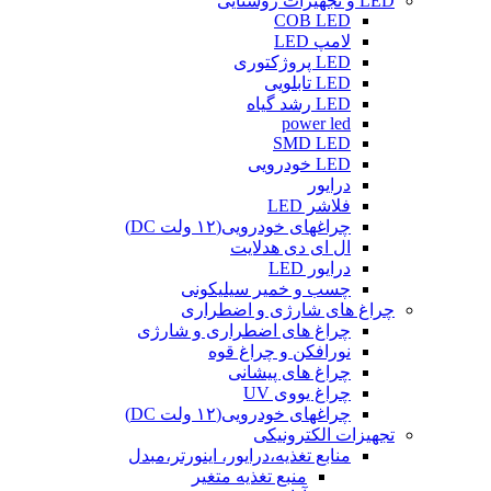
LED و تجهیزات روشنایی
COB LED
لامپ LED
LED پروژکتوری
LED تابلویی
LED رشد گیاه
power led
SMD LED
LED خودرویی
درایور
فلاشر LED
چراغهای خودرویی(۱۲ ولت DC)
ال ای دی هدلایت
درایور LED
چسب و خمیر سیلیکونی
چراغ های شارژی و اضطراری
چراغ های اضطراری و شارژی
نورافکن و چراغ قوه
چراغ های پیشانی
چراغ یووی UV
چراغهای خودرویی(۱۲ ولت DC)
تجهیزات الکترونیکی
منابع تغذیه،درایور، اینورتر،مبدل
منبع تغذیه متغیر