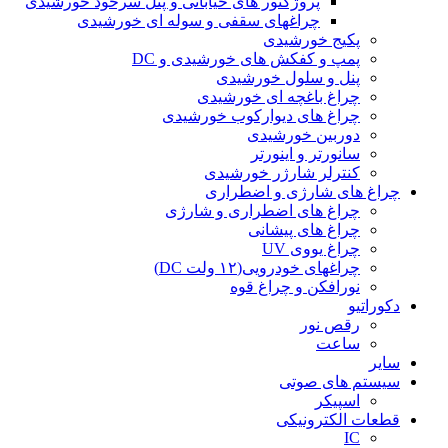
پروژکتور های خیابانی و پنل سرخود خورشیدی
چراغهای سقفی و سوله ای خورشیدی
پکیج خورشیدی
پمپ و کفکش های خورشیدی و DC
پنل و سلول خورشیدی
چراغ باغچه ای خورشیدی
چراغ های دیوارکوب خورشیدی
دوربین خورشیدی
سانورتر و اینورتر
کنترلر شارژر خورشیدی
چراغ های شارژی و اضطراری
چراغ های اضطراری و شارژی
چراغ های پیشانی
چراغ یووی UV
چراغهای خودرویی(۱۲ ولت DC)
نورافکن و چراغ قوه
دکوراتیو
رقص نور
ساعت
سایر
سیستم های صوتی
اسپیکر
قطعات الکترونیکی
IC