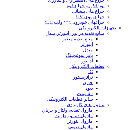
چراغ های اضطراری و شارژی
نورافکن و چراغ قوه
چراغ های پیشانی
چراغ یووی UV
چراغهای خودرویی(۱۲ ولت DC)
تجهیزات الکترونیکی
منابع تغذیه،درایور، اینورتر،مبدل
منبع تغذیه متغیر
اینورتر
مبدل
پاور سوئیچینگ
آداپتور
قطعات الکترونیکی
IC
ترانزیستور
خازن
دیود
مقاومت
سایر قطعات الکترونیکی
ماژول های کاربردی
ماژول تغذیه، ولتاژ و جریان
ماژول دما و رطوبت
ماژول اینورتر
ماژول صوتی