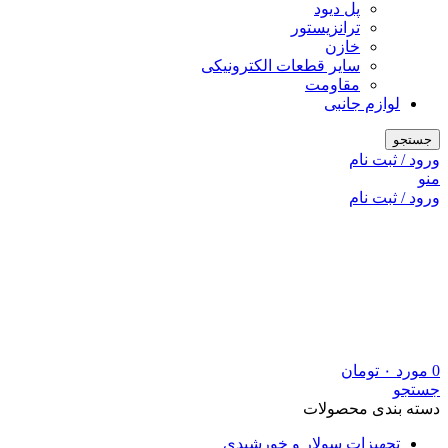
پل دیود
ترانزیستور
خازن
سایر قطعات الکترونیکی
مقاومت
لوازم جانبی
جستجو
ورود / ثبت نام
منو
ورود / ثبت نام
0
مورد
۰
تومان
جستجو
دسته بندی محصولات
تجهیزات سولار و خورشیدی