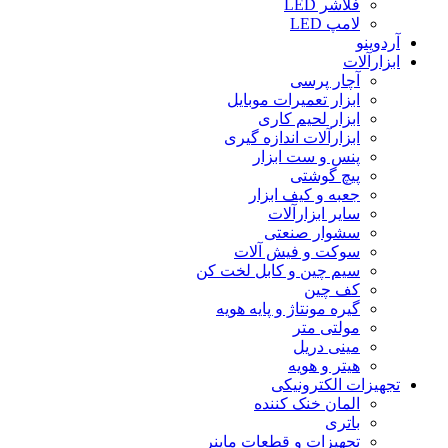
فلاشر LED
لامپ LED
آردوینو
ابزارآلات
آچار پرسی
ابزار تعمیرات موبایل
ابزار لحیم کاری
ابزارآلات اندازه گیری
پنس و ست ابزار
پیچ گوشتی
جعبه و کیف ابزار
سایر ابزارآلات
سشوار صنعتی
سوکت و فیش آلات
سیم چین و کابل لخت کن
کف چین
گیره مونتاژ و پایه هویه
مولتی متر
مینی دریل
هیتر و هویه
تجهیزات الکترونیکی
المان خنک کننده
باتری
تجهیزات و قطعات ماینر