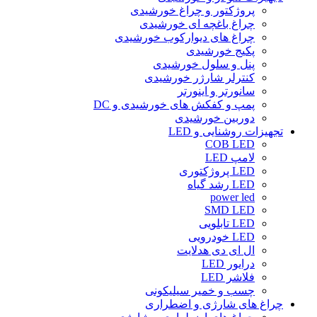
پروژکتور و چراغ خورشیدی
چراغ باغچه ای خورشیدی
چراغ های دیوارکوب خورشیدی
پکیج خورشیدی
پنل و سلول خورشیدی
کنترلر شارژر خورشیدی
سانورتر و اینورتر
پمپ و کفکش های خورشیدی و DC
دوربین خورشیدی
تجهیزات روشنایی و LED
COB LED
لامپ LED
LED پروژکتوری
LED رشد گیاه
power led
SMD LED
LED تابلویی
LED خودرویی
ال ای دی هدلایت
درایور LED
فلاشر LED
چسب و خمیر سیلیکونی
چراغ های شارژی و اضطراری