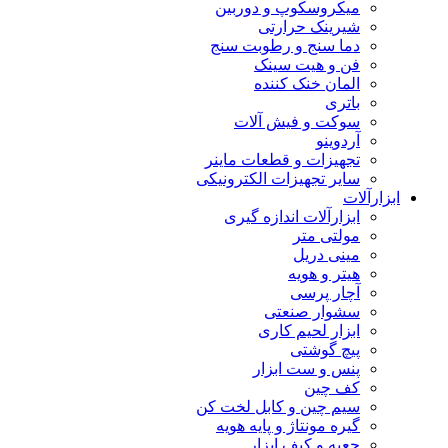
میکروسکوپ و دوربین
شیرینک حرارتی
دما سنج و رطوبت سنج
فن و هیت سینک
المان خنک کننده
باتری
سوکت و فیش آلات
آردوینو
تجهیزات و قطعات ماینر
سایر تجهیزات الکترونیکی
ابزارآلات
ابزارآلات اندازه گیری
مولتی متر
مینی دریل
هیتر و هویه
آچار پرسی
سشوار صنعتی
ابزار لحیم کاری
پیچ گوشتی
پنس و ست ابزار
کف چین
سیم چین و کابل لخت کن
گیره مونتاژ و پایه هویه
جعبه و کیف ابزار