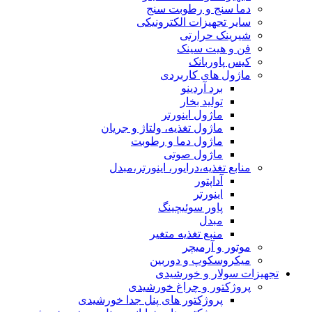
دما سنج و رطوبت سنج
سایر تجهیزات الکترونیکی
شیرینک حرارتی
فن و هیت سینک
کیس پاوربانک
ماژول های کاربردی
برد آردینو
تولید بخار
ماژول اینورتر
ماژول تغذیه، ولتاژ و جریان
ماژول دما و رطوبت
ماژول صوتی
منابع تغذیه،درایور، اینورتر،مبدل
آداپتور
اینورتر
پاور سوئیچینگ
مبدل
منبع تغذیه متغیر
موتور و آرمیچر
میکروسکوپ و دوربین
تجهیزات سولار و خورشیدی
پروژکتور و چراغ خورشیدی
پروژکتور های پنل جدا خورشیدی