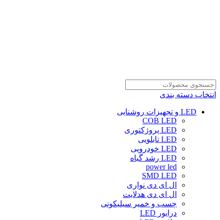
انتخاب دسته بندی
LED و تجهیزات روشنایی
COB LED
LED پروژکتوری
LED تابلویی
LED خودرویی
LED رشد گیاه
power led
SMD LED
ال ای دی نواری
ال ای دی هدلایت
چسب و خمیر سیلیکونی
درایور LED