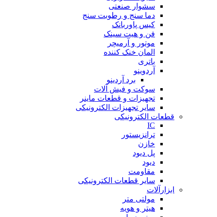
سشوار صنعتی
دما سنج و رطوبت سنج
کیس پاوربانک
فن و هیت سینک
موتور و آرمیچر
المان خنک کننده
باتری
آردوینو
برد آردینو
سوکت و فیش آلات
تجهیزات و قطعات ماینر
سایر تجهیزات الکترونیکی
قطعات الکترونیکی
IC
ترانزیستور
خازن
پل دیود
دیود
مقاومت
سایر قطعات الکترونیکی
ابزارآلات
مولتی متر
هیتر و هویه