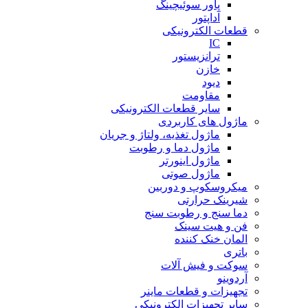
پاور سوئیچینگ
آداپتور
قطعات الکترونیکی
IC
ترانزیستور
خازن
دیود
مقاومت
سایر قطعات الکترونیکی
ماژول های کاربردی
ماژول تغذیه، ولتاژ و جریان
ماژول دما و رطوبت
ماژول اینورتر
ماژول صوتی
میکروسکوپ و دوربین
شیرینک حرارتی
دما سنج و رطوبت سنج
فن و هیت سینک
المان خنک کننده
باتری
سوکت و فیش آلات
آردوینو
تجهیزات و قطعات ماینر
سایر تجهیزات الکترونیکی