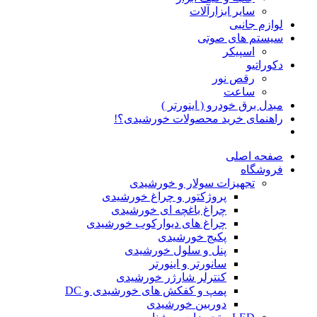
سایر ابزارآلات
لوازم جانبی
سیستم های صوتی
اسپیکر
دکوراتیو
رقص نور
ساعت
مبدل برق خودرو ( اینورتر )
راهنمای خرید محصولات خورشیدی؟!
صفحه اصلی
فروشگاه
تجهیزات سولار و خورشیدی
پروژکتور و چراغ خورشیدی
چراغ باغچه ای خورشیدی
چراغ های دیوارکوب خورشیدی
پکیج خورشیدی
پنل و سلول خورشیدی
سانورتر و اینورتر
کنترلر شارژر خورشیدی
پمپ و کفکش های خورشیدی و DC
دوربین خورشیدی