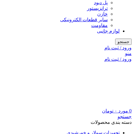
پل دیود
ترانزیستور
خازن
سایر قطعات الکترونیکی
مقاومت
لوازم جانبی
جستجو
ورود / ثبت نام
منو
ورود / ثبت نام
0
مورد
۰
تومان
جستجو
دسته بندی محصولات
تجهیزات سولار و خورشیدی