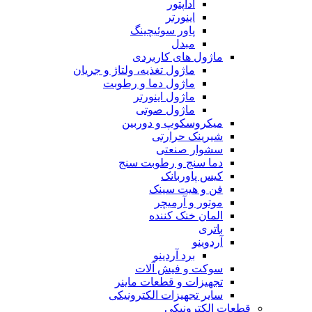
آداپتور
اینورتر
پاور سوئیچینگ
مبدل
ماژول های کاربردی
ماژول تغذیه، ولتاژ و جریان
ماژول دما و رطوبت
ماژول اینورتر
ماژول صوتی
میکروسکوپ و دوربین
شیرینک حرارتی
سشوار صنعتی
دما سنج و رطوبت سنج
کیس پاوربانک
فن و هیت سینک
موتور و آرمیچر
المان خنک کننده
باتری
آردوینو
برد آردینو
سوکت و فیش آلات
تجهیزات و قطعات ماینر
سایر تجهیزات الکترونیکی
قطعات الکترونیکی