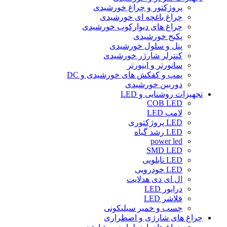
پروژکتور و چراغ خورشیدی
چراغ باغچه ای خورشیدی
چراغ های دیوارکوب خورشیدی
پکیج خورشیدی
پنل و سلول خورشیدی
کنترلر شارژر خورشیدی
سانورتر و اینورتر
پمپ و کفکش های خورشیدی و DC
دوربین خورشیدی
تجهیزات روشنایی و LED
COB LED
لامپ LED
LED پروژکتوری
LED رشد گیاه
power led
SMD LED
LED تابلویی
LED خودرویی
ال ای دی هدلایت
درایور LED
فلاشر LED
چسب و خمیر سیلیکونی
چراغ های شارژی و اضطراری