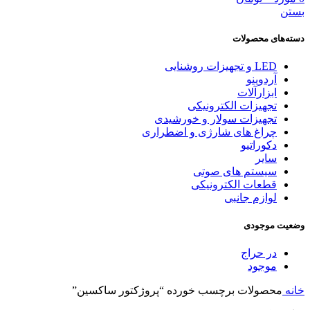
بستن
دسته‌های محصولات
LED و تجهیزات روشنایی
آردوینو
ابزارآلات
تجهیزات الکترونیکی
تجهیزات سولار و خورشیدی
چراغ های شارژی و اضطراری
دکوراتیو
سایر
سیستم های صوتی
قطعات الکترونیکی
لوازم جانبی
وضعیت موجودی
در حراج
موجود
خانه
محصولات برچسب خورده “پروژکتور ساکسین”