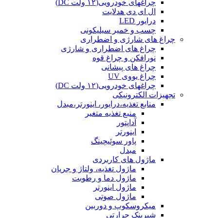
چراغهای خودرویی(۱۲ ولت DC)
ال ای دی هدلایت
درایور LED
چسب و خمیر سیلیکونی
چراغ های شارژی و اضطراری
چراغ های اضطراری و شارژی
نورافکن و چراغ قوه
چراغ های پیشانی
چراغ یووی UV
چراغهای خودرویی(۱۲ ولت DC)
تجهیزات الکترونیکی
منابع تغذیه،درایور، اینورتر،مبدل
منبع تغذیه متغیر
آداپتور
اینورتر
پاور سوئیچینگ
مبدل
ماژول های کاربردی
ماژول تغذیه، ولتاژ و جریان
ماژول دما و رطوبت
ماژول اینورتر
ماژول صوتی
میکروسکوپ و دوربین
شیرینک حرارتی