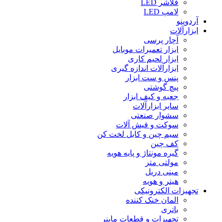
فلاشر LED
لامپ LED
آردوینو
ابزارآلات
آچار پرسی
ابزار تعمیرات موبایل
ابزار لحیم کاری
ابزارآلات اندازه گیری
پنس و ست ابزار
پیچ گوشتی
جعبه و کیف ابزار
سایر ابزارآلات
سشوار صنعتی
سوکت و فیش آلات
سیم چین و کابل لخت کن
کف چین
گیره مونتاژ و پایه هویه
مولتی متر
مینی دریل
هیتر و هویه
تجهیزات الکترونیکی
المان خنک کننده
باتری
تجهیزات و قطعات ماینر