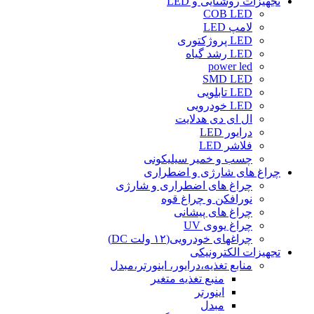
تجهیزات روشنایی و LED
COB LED
لامپ LED
LED پروژکتوری
LED رشد گیاه
power led
SMD LED
LED تابلویی
LED خودرویی
ال ای دی هدلایت
درایور LED
فلاشر LED
چسب و خمیر سیلیکونی
چراغ های شارژی و اضطراری
چراغ های اضطراری و شارژی
نورافکن و چراغ قوه
چراغ های پیشانی
چراغ یووی UV
چراغهای خودرویی(۱۲ ولت DC)
تجهیزات الکترونیکی
منابع تغذیه،درایور، اینورتر،مبدل
منبع تغذیه متغیر
اینورتر
مبدل