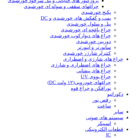
پروژکتور های خیابانی و پنل سرخود خورشیدی
چراغهای سقفی و سوله ای خورشیدی
پکیج خورشیدی
پمپ و کفکش های خورشیدی و DC
پنل و سلول خورشیدی
چراغ باغچه ای خورشیدی
چراغ های دیوارکوب خورشیدی
دوربین خورشیدی
سانورتر و اینورتر
کنترلر شارژر خورشیدی
چراغ های شارژی و اضطراری
چراغ های اضطراری و شارژی
چراغ های پیشانی
چراغ یووی UV
چراغهای خودرویی(۱۲ ولت DC)
نورافکن و چراغ قوه
دکوراتیو
رقص نور
ساعت
سایر
سیستم های صوتی
اسپیکر
قطعات الکترونیکی
IC