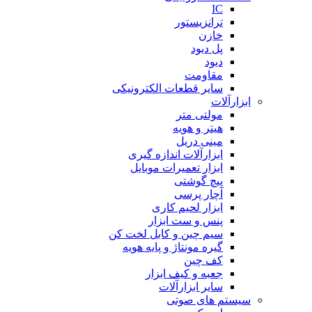
IC
ترانزیستور
خازن
پل دیود
دیود
مقاومت
سایر قطعات الکترونیکی
ابزارآلات
مولتی متر
هیتر و هویه
مینی دریل
ابزارآلات اندازه گیری
ابزار تعمیرات موبایل
پیچ گوشتی
آچار پرسی
ابزار لحیم کاری
پنس و ست ابزار
سیم چین و کابل لخت کن
گیره مونتاژ و پایه هویه
کف چین
جعبه و کیف ابزار
سایر ابزارآلات
سیستم های صوتی