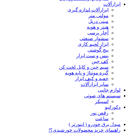
ابزارآلات
ابزارآلات اندازه گیری
مولتی متر
مینی دریل
هیتر و هویه
آچار پرسی
سشوار صنعتی
ابزار لحیم کاری
پیچ گوشتی
پنس و ست ابزار
کف چین
سیم چین و کابل لخت کن
گیره مونتاژ و پایه هویه
جعبه و کیف ابزار
سایر ابزارآلات
لوازم جانبی
سیستم های صوتی
اسپیکر
دکوراتیو
رقص نور
ساعت
مبدل برق خودرو ( اینورتر )
راهنمای خرید محصولات خورشیدی؟!