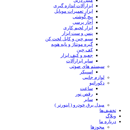
مینی دریل
ابزارآلات اندازه گیری
ابزار تعمیرات موبایل
پیچ گوشتی
آچار پرسی
ابزار لحیم کاری
پنس و ست ابزار
سیم چین و کابل لخت کن
گیره مونتاژ و پایه هویه
کف چین
جعبه و کیف ابزار
سایر ابزارآلات
سیستم های صوتی
اسپیکر
لوازم جانبی
دکوراتیو
ساعت
رقص نور
سایر
مبدل برق خودرو ( اینورتر )
تخفیف‌ها
وبلاگ
درباره ما
مجوزها