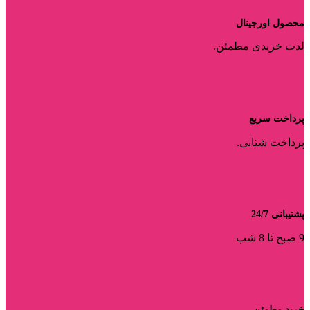
محصول اورجینال
لذت خریدی مطمئن.
پرداخت سریع
پرداخت شتابی.
پشتیبانی 24/7
9 صبح تا 8 شب
خرید مطمئن