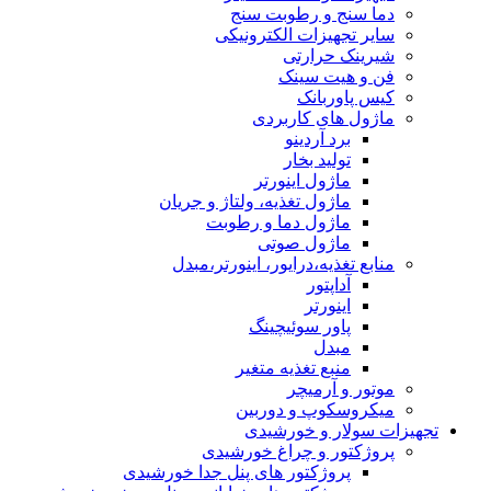
دما سنج و رطوبت سنج
سایر تجهیزات الکترونیکی
شیرینک حرارتی
فن و هیت سینک
کیس پاوربانک
ماژول های کاربردی
برد آردینو
تولید بخار
ماژول اینورتر
ماژول تغذیه، ولتاژ و جریان
ماژول دما و رطوبت
ماژول صوتی
منابع تغذیه،درایور، اینورتر،مبدل
آداپتور
اینورتر
پاور سوئیچینگ
مبدل
منبع تغذیه متغیر
موتور و آرمیچر
میکروسکوپ و دوربین
تجهیزات سولار و خورشیدی
پروژکتور و چراغ خورشیدی
پروژکتور های پنل جدا خورشیدی