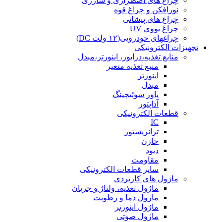
چراغ های اضطراری و شارژی
نورافکن و چراغ قوه
چراغ های پیشانی
چراغ یووی UV
چراغهای خودرویی(۱۲ ولت DC)
تجهیزات الکترونیکی
منابع تغذیه،درایور، اینورتر،مبدل
منبع تغذیه متغیر
اینورتر
مبدل
پاور سوئیچینگ
آداپتور
قطعات الکترونیکی
IC
ترانزیستور
خازن
دیود
مقاومت
سایر قطعات الکترونیکی
ماژول های کاربردی
ماژول تغذیه، ولتاژ و جریان
ماژول دما و رطوبت
ماژول اینورتر
ماژول صوتی