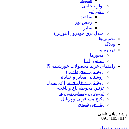
اسپیکر
لوازم جانبی
دکوراتیو
ساعت
رقص نور
سایر
مبدل برق خودرو ( اینورتر )
تخفیف‌ها
وبلاگ
درباره ما
مجوزها
تماس با ما
راهنمای خرید محصولات خورشیدی؟!
روشنایی محوطه باغ
روشنایی معابر و خیابانی
روشنایی داخل خانه باغ و منزل
تزئین محوطه باغ و باغچه
تزئین و روشنایی دیوارها
پکیج مسافرتی و پرتابل
پنل خورشیدی
پـشـتـیـبانی تلفنی
09141857814
0
مورد
۰
تومان