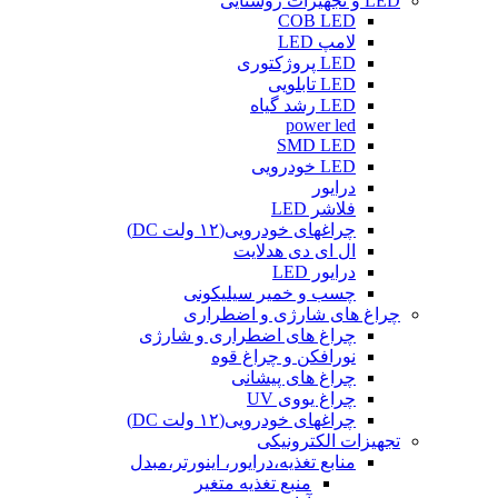
LED و تجهیزات روشنایی
COB LED
لامپ LED
LED پروژکتوری
LED تابلویی
LED رشد گیاه
power led
SMD LED
LED خودرویی
درایور
فلاشر LED
چراغهای خودرویی(۱۲ ولت DC)
ال ای دی هدلایت
درایور LED
چسب و خمیر سیلیکونی
چراغ های شارژی و اضطراری
چراغ های اضطراری و شارژی
نورافکن و چراغ قوه
چراغ های پیشانی
چراغ یووی UV
چراغهای خودرویی(۱۲ ولت DC)
تجهیزات الکترونیکی
منابع تغذیه،درایور، اینورتر،مبدل
منبع تغذیه متغیر