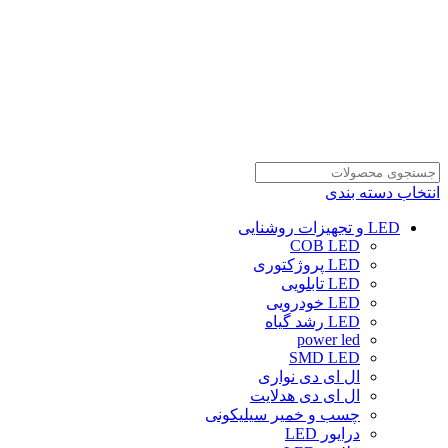
انتخاب دسته بندی
LED و تجهیزات روشنایی
COB LED
LED پروژکتوری
LED تابلویی
LED خودرویی
LED رشد گیاه
power led
SMD LED
ال ای دی نواری
ال ای دی هدلایت
چسب و خمیر سیلیکونی
درایور LED