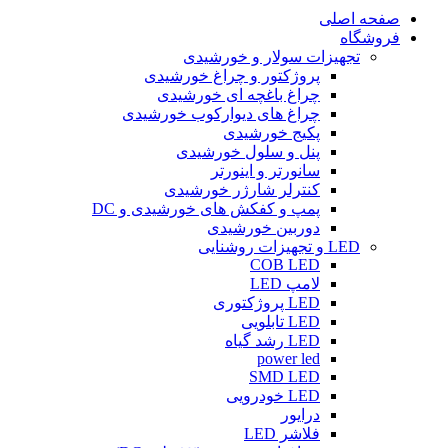
صفحه اصلی
فروشگاه
تجهیزات سولار و خورشیدی
پروژکتور و چراغ خورشیدی
چراغ باغچه ای خورشیدی
چراغ های دیوارکوب خورشیدی
پکیج خورشیدی
پنل و سلول خورشیدی
سانورتر و اینورتر
کنترلر شارژر خورشیدی
پمپ و کفکش های خورشیدی و DC
دوربین خورشیدی
LED و تجهیزات روشنایی
COB LED
لامپ LED
LED پروژکتوری
LED تابلویی
LED رشد گیاه
power led
SMD LED
LED خودرویی
درایور
فلاشر LED