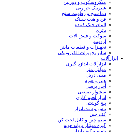
میکروسکوپ و دوربین
شیرینک حرارتی
دما سنج و رطوبت سنج
فن و هیت سینک
المان خنک کننده
باتری
سوکت و فیش آلات
آردوینو
تجهیزات و قطعات ماینر
سایر تجهیزات الکترونیکی
ابزارآلات
ابزارآلات اندازه گیری
مولتی متر
مینی دریل
هیتر و هویه
آچار پرسی
سشوار صنعتی
ابزار لحیم کاری
پیچ گوشتی
پنس و ست ابزار
کف چین
سیم چین و کابل لخت کن
گیره مونتاژ و پایه هویه
جعبه و کیف ابزار