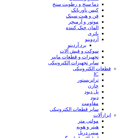
دما سنج و رطوبت سنج
کیس پاوربانک
فن و هیت سینک
موتور و آرمیچر
المان خنک کننده
باتری
آردوینو
برد آردینو
سوکت و فیش آلات
تجهیزات و قطعات ماینر
سایر تجهیزات الکترونیکی
قطعات الکترونیکی
IC
ترانزیستور
خازن
پل دیود
دیود
مقاومت
سایر قطعات الکترونیکی
ابزارآلات
مولتی متر
هیتر و هویه
مینی دریل