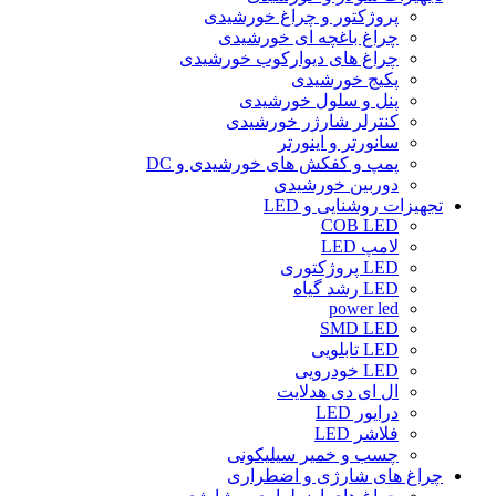
پروژکتور و چراغ خورشیدی
چراغ باغچه ای خورشیدی
چراغ های دیوارکوب خورشیدی
پکیج خورشیدی
پنل و سلول خورشیدی
کنترلر شارژر خورشیدی
سانورتر و اینورتر
پمپ و کفکش های خورشیدی و DC
دوربین خورشیدی
تجهیزات روشنایی و LED
COB LED
لامپ LED
LED پروژکتوری
LED رشد گیاه
power led
SMD LED
LED تابلویی
LED خودرویی
ال ای دی هدلایت
درایور LED
فلاشر LED
چسب و خمیر سیلیکونی
چراغ های شارژی و اضطراری