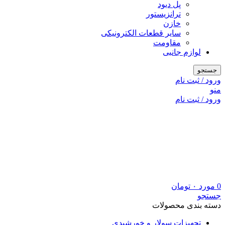
پل دیود
ترانزیستور
خازن
سایر قطعات الکترونیکی
مقاومت
لوازم جانبی
جستجو
ورود / ثبت نام
منو
ورود / ثبت نام
0
مورد
۰
تومان
جستجو
دسته بندی محصولات
تجهیزات سولار و خورشیدی