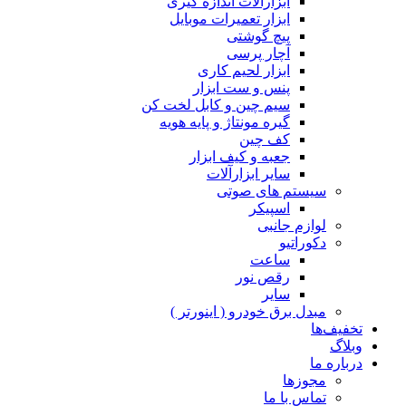
ابزارآلات اندازه گیری
ابزار تعمیرات موبایل
پیچ گوشتی
آچار پرسی
ابزار لحیم کاری
پنس و ست ابزار
سیم چین و کابل لخت کن
گیره مونتاژ و پایه هویه
کف چین
جعبه و کیف ابزار
سایر ابزارآلات
سیستم های صوتی
اسپیکر
لوازم جانبی
دکوراتیو
ساعت
رقص نور
سایر
مبدل برق خودرو ( اینورتر )
تخفیف‌ها
وبلاگ
درباره ما
مجوزها
تماس با ما