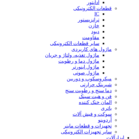
آداپتور
قطعات الکترونیکی
IC
ترانزیستور
خازن
دیود
مقاومت
سایر قطعات الکترونیکی
ماژول های کاربردی
ماژول تغذیه، ولتاژ و جریان
ماژول دما و رطوبت
ماژول اینورتر
ماژول صوتی
میکروسکوپ و دوربین
شیرینک حرارتی
دما سنج و رطوبت سنج
فن و هیت سینک
المان خنک کننده
باتری
سوکت و فیش آلات
آردوینو
تجهیزات و قطعات ماینر
سایر تجهیزات الکترونیکی
ابزارآلات