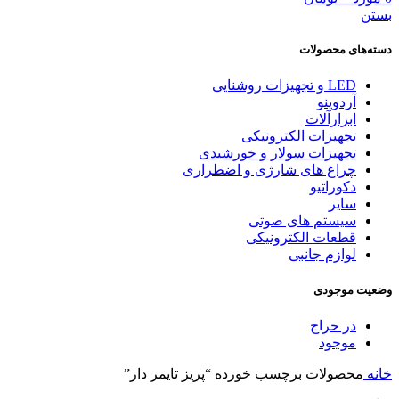
بستن
دسته‌های محصولات
LED و تجهیزات روشنایی
آردوینو
ابزارآلات
تجهیزات الکترونیکی
تجهیزات سولار و خورشیدی
چراغ های شارژی و اضطراری
دکوراتیو
سایر
سیستم های صوتی
قطعات الکترونیکی
لوازم جانبی
وضعیت موجودی
در حراج
موجود
خانه
محصولات برچسب خورده “پریز تایمر دار”