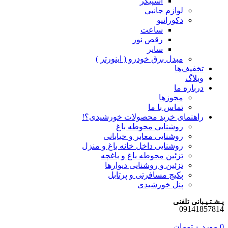
اسپیکر
لوازم جانبی
دکوراتیو
ساعت
رقص نور
سایر
مبدل برق خودرو ( اینورتر )
تخفیف‌ها
وبلاگ
درباره ما
مجوزها
تماس با ما
راهنمای خرید محصولات خورشیدی؟!
روشنایی محوطه باغ
روشنایی معابر و خیابانی
روشنایی داخل خانه باغ و منزل
تزئین محوطه باغ و باغچه
تزئین و روشنایی دیوارها
پکیج مسافرتی و پرتابل
پنل خورشیدی
پـشـتـیـبانی تلفنی
09141857814
0
مورد
۰
تومان