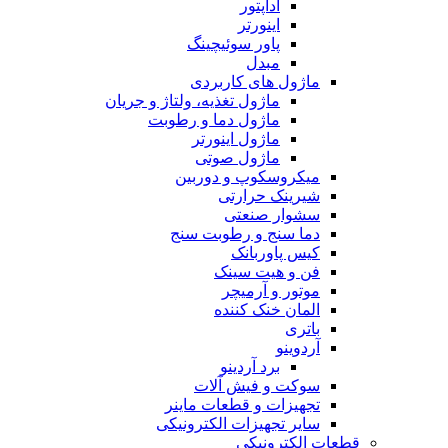
آداپتور
اینورتر
پاور سوئیچینگ
مبدل
ماژول های کاربردی
ماژول تغذیه، ولتاژ و جریان
ماژول دما و رطوبت
ماژول اینورتر
ماژول صوتی
میکروسکوپ و دوربین
شیرینک حرارتی
سشوار صنعتی
دما سنج و رطوبت سنج
کیس پاوربانک
فن و هیت سینک
موتور و آرمیچر
المان خنک کننده
باتری
آردوینو
برد آردینو
سوکت و فیش آلات
تجهیزات و قطعات ماینر
سایر تجهیزات الکترونیکی
قطعات الکترونیکی