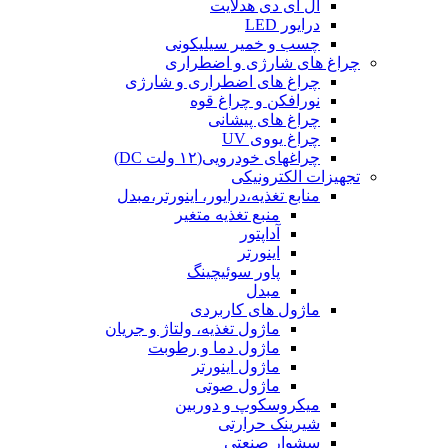
ال ای دی هدلایت
درایور LED
چسب و خمیر سیلیکونی
چراغ های شارژی و اضطراری
چراغ های اضطراری و شارژی
نورافکن و چراغ قوه
چراغ های پیشانی
چراغ یووی UV
چراغهای خودرویی(۱۲ ولت DC)
تجهیزات الکترونیکی
منابع تغذیه،درایور، اینورتر،مبدل
منبع تغذیه متغیر
آداپتور
اینورتر
پاور سوئیچینگ
مبدل
ماژول های کاربردی
ماژول تغذیه، ولتاژ و جریان
ماژول دما و رطوبت
ماژول اینورتر
ماژول صوتی
میکروسکوپ و دوربین
شیرینک حرارتی
سشوار صنعتی