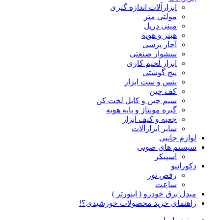
ابزارآلات اندازه گیری
مولتی متر
مینی دریل
هیتر و هویه
آچار پرسی
سشوار صنعتی
ابزار لحیم کاری
پیچ گوشتی
پنس و ست ابزار
کف چین
سیم چین و کابل لخت کن
گیره مونتاژ و پایه هویه
جعبه و کیف ابزار
سایر ابزارآلات
لوازم جانبی
سیستم های صوتی
اسپیکر
دکوراتیو
رقص نور
ساعت
مبدل برق خودرو ( اینورتر )
راهنمای خرید محصولات خورشیدی؟!