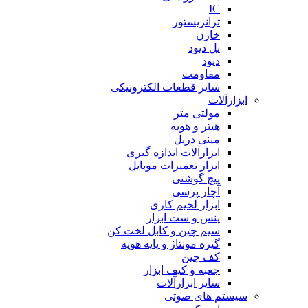
IC
ترانزیستور
خازن
پل دیود
دیود
مقاومت
سایر قطعات الکترونیکی
ابزارآلات
مولتی متر
هیتر و هویه
مینی دریل
ابزارآلات اندازه گیری
ابزار تعمیرات موبایل
پیچ گوشتی
آچار پرسی
ابزار لحیم کاری
پنس و ست ابزار
سیم چین و کابل لخت کن
گیره مونتاژ و پایه هویه
کف چین
جعبه و کیف ابزار
سایر ابزارآلات
سیستم های صوتی