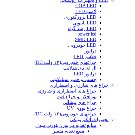
LED و تجهیزات روشنایی
COB LED
لامپ LED
LED پروژکتوری
LED تابلویی
LED رشد گیاه
power led
SMD LED
LED خودرویی
درایور
فلاشر LED
چراغهای خودرویی(۱۲ ولت DC)
ال ای دی هدلایت
درایور LED
چسب و خمیر سیلیکونی
چراغ های شارژی و اضطراری
چراغ های اضطراری و شارژی
نورافکن و چراغ قوه
چراغ های پیشانی
چراغ یووی UV
چراغهای خودرویی(۱۲ ولت DC)
تجهیزات الکترونیکی
منابع تغذیه،درایور، اینورتر،مبدل
منبع تغذیه متغیر