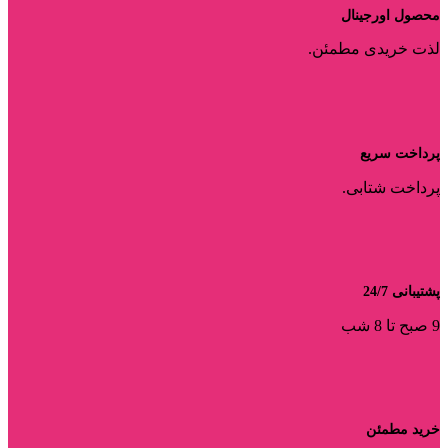
محصول اورجینال
لذت خریدی مطمئن.
پرداخت سریع
پرداخت شتابی.
پشتیبانی 24/7
9 صبح تا 8 شب
خرید مطمئن