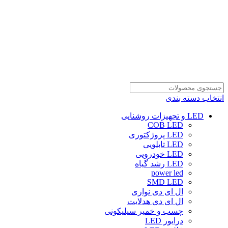
انتخاب دسته بندی
LED و تجهیزات روشنایی
COB LED
LED پروژکتوری
LED تابلویی
LED خودرویی
LED رشد گیاه
power led
SMD LED
ال ای دی نواری
ال ای دی هدلایت
چسب و خمیر سیلیکونی
درایور LED