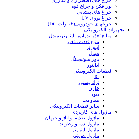
چراغ های اضطراری و شارژی
نورافکن و چراغ قوه
چراغ های پیشانی
چراغ یووی UV
چراغهای خودرویی(۱۲ ولت DC)
تجهیزات الکترونیکی
منابع تغذیه،درایور، اینورتر،مبدل
منبع تغذیه متغیر
اینورتر
مبدل
پاور سوئیچینگ
آداپتور
قطعات الکترونیکی
IC
ترانزیستور
خازن
دیود
مقاومت
سایر قطعات الکترونیکی
ماژول های کاربردی
ماژول تغذیه، ولتاژ و جریان
ماژول دما و رطوبت
ماژول اینورتر
ماژول صوتی