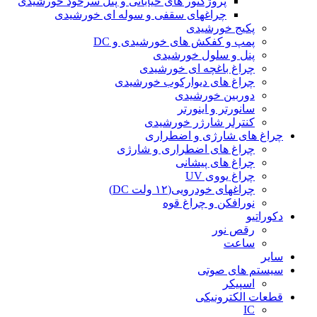
پروژکتور های خیابانی و پنل سرخود خورشیدی
چراغهای سقفی و سوله ای خورشیدی
پکیج خورشیدی
پمپ و کفکش های خورشیدی و DC
پنل و سلول خورشیدی
چراغ باغچه ای خورشیدی
چراغ های دیوارکوب خورشیدی
دوربین خورشیدی
سانورتر و اینورتر
کنترلر شارژر خورشیدی
چراغ های شارژی و اضطراری
چراغ های اضطراری و شارژی
چراغ های پیشانی
چراغ یووی UV
چراغهای خودرویی(۱۲ ولت DC)
نورافکن و چراغ قوه
دکوراتیو
رقص نور
ساعت
سایر
سیستم های صوتی
اسپیکر
قطعات الکترونیکی
IC