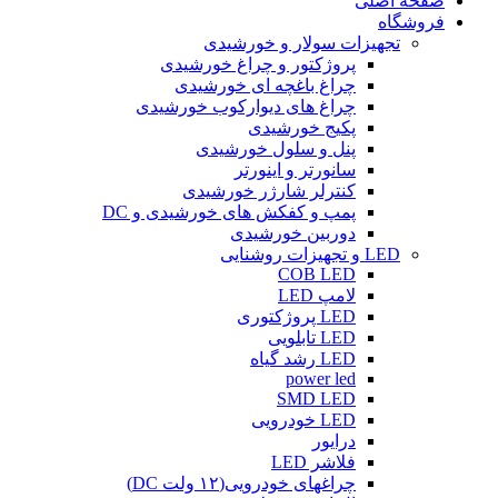
صفحه اصلی
فروشگاه
تجهیزات سولار و خورشیدی
پروژکتور و چراغ خورشیدی
چراغ باغچه ای خورشیدی
چراغ های دیوارکوب خورشیدی
پکیج خورشیدی
پنل و سلول خورشیدی
سانورتر و اینورتر
کنترلر شارژر خورشیدی
پمپ و کفکش های خورشیدی و DC
دوربین خورشیدی
LED و تجهیزات روشنایی
COB LED
لامپ LED
LED پروژکتوری
LED تابلویی
LED رشد گیاه
power led
SMD LED
LED خودرویی
درایور
فلاشر LED
چراغهای خودرویی(۱۲ ولت DC)