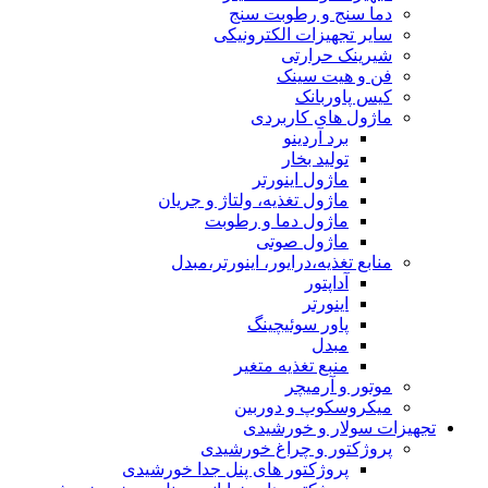
دما سنج و رطوبت سنج
سایر تجهیزات الکترونیکی
شیرینک حرارتی
فن و هیت سینک
کیس پاوربانک
ماژول های کاربردی
برد آردینو
تولید بخار
ماژول اینورتر
ماژول تغذیه، ولتاژ و جریان
ماژول دما و رطوبت
ماژول صوتی
منابع تغذیه،درایور، اینورتر،مبدل
آداپتور
اینورتر
پاور سوئیچینگ
مبدل
منبع تغذیه متغیر
موتور و آرمیچر
میکروسکوپ و دوربین
تجهیزات سولار و خورشیدی
پروژکتور و چراغ خورشیدی
پروژکتور های پنل جدا خورشیدی