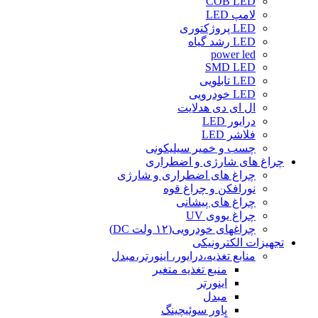
COB LED
لامپ LED
LED پروژکتوری
LED رشد گیاه
power led
SMD LED
LED تابلویی
LED خودرویی
ال ای دی هدلایت
درایور LED
فلاشر LED
چسب و خمیر سیلیکونی
چراغ های شارژی و اضطراری
چراغ های اضطراری و شارژی
نورافکن و چراغ قوه
چراغ های پیشانی
چراغ یووی UV
چراغهای خودرویی(۱۲ ولت DC)
تجهیزات الکترونیکی
منابع تغذیه،درایور، اینورتر،مبدل
منبع تغذیه متغیر
اینورتر
مبدل
پاور سوئیچینگ