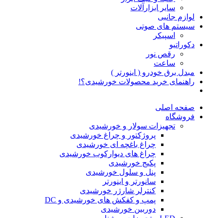
سایر ابزارآلات
لوازم جانبی
سیستم های صوتی
اسپیکر
دکوراتیو
رقص نور
ساعت
مبدل برق خودرو ( اینورتر )
راهنمای خرید محصولات خورشیدی؟!
صفحه اصلی
فروشگاه
تجهیزات سولار و خورشیدی
پروژکتور و چراغ خورشیدی
چراغ باغچه ای خورشیدی
چراغ های دیوارکوب خورشیدی
پکیج خورشیدی
پنل و سلول خورشیدی
سانورتر و اینورتر
کنترلر شارژر خورشیدی
پمپ و کفکش های خورشیدی و DC
دوربین خورشیدی