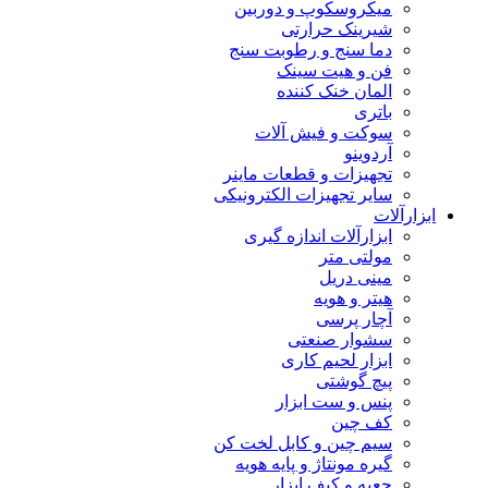
میکروسکوپ و دوربین
شیرینک حرارتی
دما سنج و رطوبت سنج
فن و هیت سینک
المان خنک کننده
باتری
سوکت و فیش آلات
آردوینو
تجهیزات و قطعات ماینر
سایر تجهیزات الکترونیکی
ابزارآلات
ابزارآلات اندازه گیری
مولتی متر
مینی دریل
هیتر و هویه
آچار پرسی
سشوار صنعتی
ابزار لحیم کاری
پیچ گوشتی
پنس و ست ابزار
کف چین
سیم چین و کابل لخت کن
گیره مونتاژ و پایه هویه
جعبه و کیف ابزار