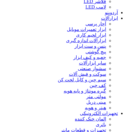
فلاشر LED
لامپ LED
آردوینو
ابزارآلات
آچار پرسی
ابزار تعمیرات موبایل
ابزار لحیم کاری
ابزارآلات اندازه گیری
پنس و ست ابزار
پیچ گوشتی
جعبه و کیف ابزار
سایر ابزارآلات
سشوار صنعتی
سوکت و فیش آلات
سیم چین و کابل لخت کن
کف چین
گیره مونتاژ و پایه هویه
مولتی متر
مینی دریل
هیتر و هویه
تجهیزات الکترونیکی
المان خنک کننده
باتری
تجهیزات و قطعات ماینر