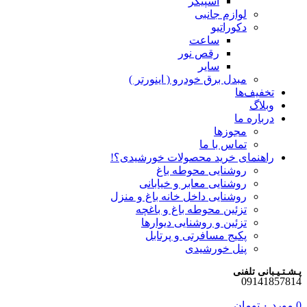
اسپیکر
لوازم جانبی
دکوراتیو
ساعت
رقص نور
سایر
مبدل برق خودرو ( اینورتر )
تخفیف‌ها
وبلاگ
درباره ما
مجوزها
تماس با ما
راهنمای خرید محصولات خورشیدی؟!
روشنایی محوطه باغ
روشنایی معابر و خیابانی
روشنایی داخل خانه باغ و منزل
تزئین محوطه باغ و باغچه
تزئین و روشنایی دیوارها
پکیج مسافرتی و پرتابل
پنل خورشیدی
پـشـتـیـبانی تلفنی
09141857814
0
مورد
۰
تومان