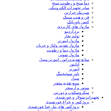
دما سنج و رطوبت سنج
سایر تجهیزات الکترونیکی
شیرینک حرارتی
فن و هیت سینک
کیس پاوربانک
ماژول های کاربردی
برد آردینو
تولید بخار
ماژول اینورتر
ماژول تغذیه، ولتاژ و جریان
ماژول دما و رطوبت
ماژول صوتی
منابع تغذیه،درایور، اینورتر،مبدل
آداپتور
اینورتر
پاور سوئیچینگ
مبدل
منبع تغذیه متغیر
موتور و آرمیچر
میکروسکوپ و دوربین
تجهیزات سولار و خورشیدی
پروژکتور و چراغ خورشیدی
پروژکتور های پنل جدا خورشیدی