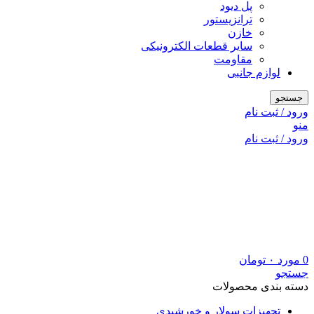
پل دیود
ترانزیستور
خازن
سایر قطعات الکترونیکی
مقاومت
لوازم جانبی
جستجو
ورود / ثبت نام
منو
ورود / ثبت نام
0
مورد
۰
تومان
جستجو
دسته بندی محصولات
تجهیزات سولار و خورشیدی