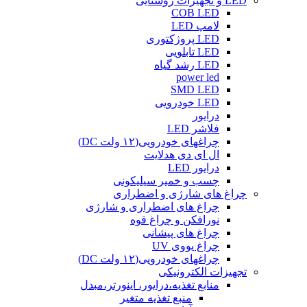
LED و تجهیزات روشنایی
COB LED
لامپ LED
LED پروژکتوری
LED تابلویی
LED رشد گیاه
power led
SMD LED
LED خودرویی
درایور
فلاشر LED
چراغهای خودرویی(۱۲ ولت DC)
ال ای دی هدلایت
درایور LED
چسب و خمیر سیلیکونی
چراغ های شارژی و اضطراری
چراغ های اضطراری و شارژی
نورافکن و چراغ قوه
چراغ های پیشانی
چراغ یووی UV
چراغهای خودرویی(۱۲ ولت DC)
تجهیزات الکترونیکی
منابع تغذیه،درایور، اینورتر،مبدل
منبع تغذیه متغیر