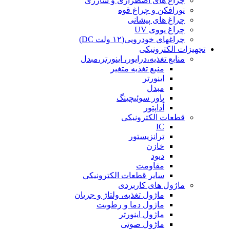
چراغ های اضطراری و شارژی
نورافکن و چراغ قوه
چراغ های پیشانی
چراغ یووی UV
چراغهای خودرویی(۱۲ ولت DC)
تجهیزات الکترونیکی
منابع تغذیه،درایور، اینورتر،مبدل
منبع تغذیه متغیر
اینورتر
مبدل
پاور سوئیچینگ
آداپتور
قطعات الکترونیکی
IC
ترانزیستور
خازن
دیود
مقاومت
سایر قطعات الکترونیکی
ماژول های کاربردی
ماژول تغذیه، ولتاژ و جریان
ماژول دما و رطوبت
ماژول اینورتر
ماژول صوتی