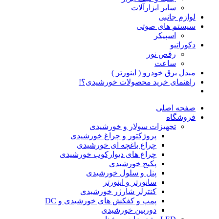
سایر ابزارآلات
لوازم جانبی
سیستم های صوتی
اسپیکر
دکوراتیو
رقص نور
ساعت
مبدل برق خودرو ( اینورتر )
راهنمای خرید محصولات خورشیدی؟!
صفحه اصلی
فروشگاه
تجهیزات سولار و خورشیدی
پروژکتور و چراغ خورشیدی
چراغ باغچه ای خورشیدی
چراغ های دیوارکوب خورشیدی
پکیج خورشیدی
پنل و سلول خورشیدی
سانورتر و اینورتر
کنترلر شارژر خورشیدی
پمپ و کفکش های خورشیدی و DC
دوربین خورشیدی