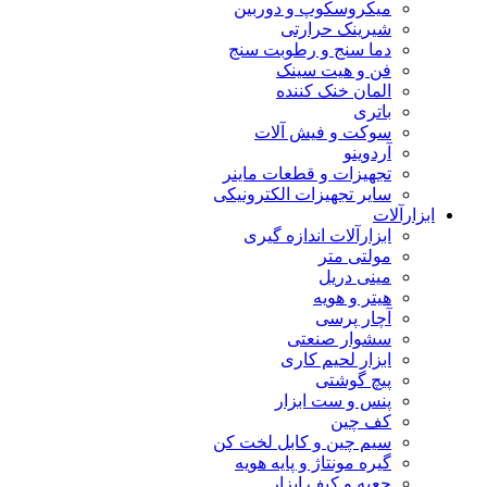
میکروسکوپ و دوربین
شیرینک حرارتی
دما سنج و رطوبت سنج
فن و هیت سینک
المان خنک کننده
باتری
سوکت و فیش آلات
آردوینو
تجهیزات و قطعات ماینر
سایر تجهیزات الکترونیکی
ابزارآلات
ابزارآلات اندازه گیری
مولتی متر
مینی دریل
هیتر و هویه
آچار پرسی
سشوار صنعتی
ابزار لحیم کاری
پیچ گوشتی
پنس و ست ابزار
کف چین
سیم چین و کابل لخت کن
گیره مونتاژ و پایه هویه
جعبه و کیف ابزار