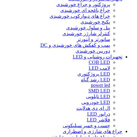
پروژکتور و چراغ خورشیدی
چراغ باغچه ای خورشیدی
چراغ های دیوارکوب خورشیدی
پکیج خورشیدی
پنل و سلول خورشیدی
کنترلر شارژر خورشیدی
سانورتر و اینورتر
پمپ و کفکش های خورشیدی و DC
دوربین خورشیدی
تجهیزات روشنایی و LED
COB LED
لامپ LED
LED پروژکتوری
LED رشد گیاه
power led
SMD LED
LED تابلویی
LED خودرویی
ال ای دی هدلایت
درایور LED
فلاشر LED
چسب و خمیر سیلیکونی
چراغ های شارژی و اضطراری