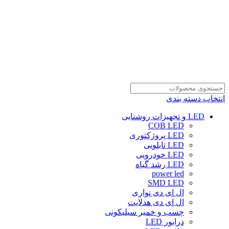
انتخاب دسته بندی
LED و تجهیزات روشنایی
COB LED
LED پروژکتوری
LED تابلویی
LED خودرویی
LED رشد گیاه
power led
SMD LED
ال ای دی نواری
ال ای دی هدلایت
چسب و خمیر سیلیکونی
درایور LED