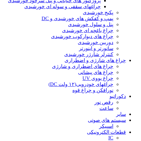
پروژکتور های خیابانی و پنل سرخود خورشیدی
چراغهای سقفی و سوله ای خورشیدی
پکیج خورشیدی
پمپ و کفکش های خورشیدی و DC
پنل و سلول خورشیدی
چراغ باغچه ای خورشیدی
چراغ های دیوارکوب خورشیدی
دوربین خورشیدی
سانورتر و اینورتر
کنترلر شارژر خورشیدی
چراغ های شارژی و اضطراری
چراغ های اضطراری و شارژی
چراغ های پیشانی
چراغ یووی UV
چراغهای خودرویی(۱۲ ولت DC)
نورافکن و چراغ قوه
دکوراتیو
رقص نور
ساعت
سایر
سیستم های صوتی
اسپیکر
قطعات الکترونیکی
IC