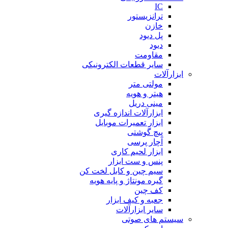
IC
ترانزیستور
خازن
پل دیود
دیود
مقاومت
سایر قطعات الکترونیکی
ابزارآلات
مولتی متر
هیتر و هویه
مینی دریل
ابزارآلات اندازه گیری
ابزار تعمیرات موبایل
پیچ گوشتی
آچار پرسی
ابزار لحیم کاری
پنس و ست ابزار
سیم چین و کابل لخت کن
گیره مونتاژ و پایه هویه
کف چین
جعبه و کیف ابزار
سایر ابزارآلات
سیستم های صوتی