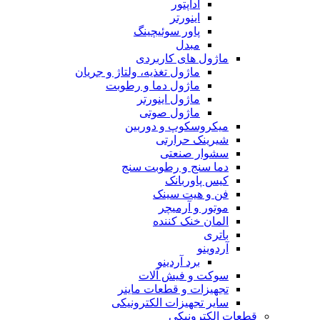
آداپتور
اینورتر
پاور سوئیچینگ
مبدل
ماژول های کاربردی
ماژول تغذیه، ولتاژ و جریان
ماژول دما و رطوبت
ماژول اینورتر
ماژول صوتی
میکروسکوپ و دوربین
شیرینک حرارتی
سشوار صنعتی
دما سنج و رطوبت سنج
کیس پاوربانک
فن و هیت سینک
موتور و آرمیچر
المان خنک کننده
باتری
آردوینو
برد آردینو
سوکت و فیش آلات
تجهیزات و قطعات ماینر
سایر تجهیزات الکترونیکی
قطعات الکترونیکی