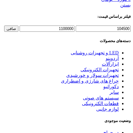
بستن
فیلتر براساس قیمت:
حداقل
حداكثر
صافی
قیمت
قيمت
دسته‌های محصولات
LED و تجهیزات روشنایی
آردوینو
ابزارآلات
تجهیزات الکترونیکی
تجهیزات سولار و خورشیدی
چراغ های شارژی و اضطراری
دکوراتیو
سایر
سیستم های صوتی
قطعات الکترونیکی
لوازم جانبی
وضعیت موجودی
در حراج