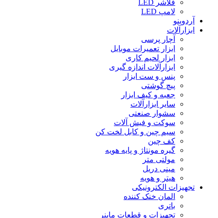
فلاشر LED
لامپ LED
آردوینو
ابزارآلات
آچار پرسی
ابزار تعمیرات موبایل
ابزار لحیم کاری
ابزارآلات اندازه گیری
پنس و ست ابزار
پیچ گوشتی
جعبه و کیف ابزار
سایر ابزارآلات
سشوار صنعتی
سوکت و فیش آلات
سیم چین و کابل لخت کن
کف چین
گیره مونتاژ و پایه هویه
مولتی متر
مینی دریل
هیتر و هویه
تجهیزات الکترونیکی
المان خنک کننده
باتری
تجهیزات و قطعات ماینر