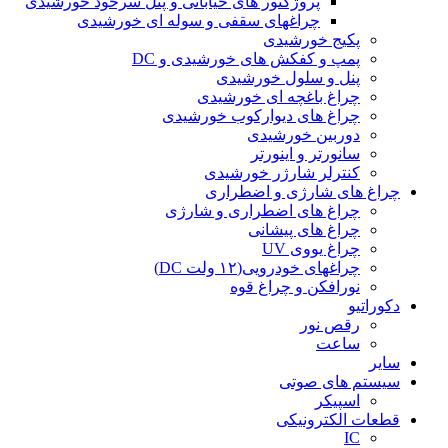
پروژکتور های خیابانی و پنل سرخود خورشیدی
چراغهای سقفی و سوله ای خورشیدی
پکیج خورشیدی
پمپ و کفکش های خورشیدی و DC
پنل و سلول خورشیدی
چراغ باغچه ای خورشیدی
چراغ های دیوارکوب خورشیدی
دوربین خورشیدی
سانورتر و اینورتر
کنترلر شارژر خورشیدی
چراغ های شارژی و اضطراری
چراغ های اضطراری و شارژی
چراغ های پیشانی
چراغ یووی UV
چراغهای خودرویی(۱۲ ولت DC)
نورافکن و چراغ قوه
دکوراتیو
رقص نور
ساعت
سایر
سیستم های صوتی
اسپیکر
قطعات الکترونیکی
IC