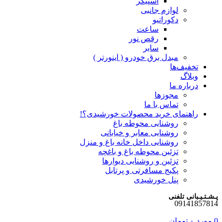
اسپیکر
لوازم جانبی
دکوراتیو
ساعت
رقص نور
سایر
مبدل برق خودرو ( اینورتر )
تخفیف‌ها
وبلاگ
درباره ما
مجوزها
تماس با ما
راهنمای خرید محصولات خورشیدی؟!
روشنایی محوطه باغ
روشنایی معابر و خیابانی
روشنایی داخل خانه باغ و منزل
تزئین محوطه باغ و باغچه
تزئین و روشنایی دیوارها
پکیج مسافرتی و پرتابل
پنل خورشیدی
پـشـتـیـبانی تلفنی
09141857814
0
مورد
۰
تومان