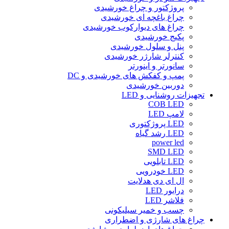
پروژکتور و چراغ خورشیدی
چراغ باغچه ای خورشیدی
چراغ های دیوارکوب خورشیدی
پکیج خورشیدی
پنل و سلول خورشیدی
کنترلر شارژر خورشیدی
سانورتر و اینورتر
پمپ و کفکش های خورشیدی و DC
دوربین خورشیدی
تجهیزات روشنایی و LED
COB LED
لامپ LED
LED پروژکتوری
LED رشد گیاه
power led
SMD LED
LED تابلویی
LED خودرویی
ال ای دی هدلایت
درایور LED
فلاشر LED
چسب و خمیر سیلیکونی
چراغ های شارژی و اضطراری