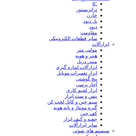
IC
ترانزیستور
خازن
پل دیود
دیود
مقاومت
سایر قطعات الکترونیکی
ابزارآلات
مولتی متر
هیتر و هویه
مینی دریل
ابزارآلات اندازه گیری
ابزار تعمیرات موبایل
پیچ گوشتی
آچار پرسی
ابزار لحیم کاری
پنس و ست ابزار
سیم چین و کابل لخت کن
گیره مونتاژ و پایه هویه
کف چین
جعبه و کیف ابزار
سایر ابزارآلات
سیستم های صوتی