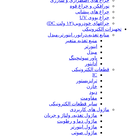
چراغ های اضطراری و شارژی
نورافکن و چراغ قوه
چراغ های پیشانی
چراغ یووی UV
چراغهای خودرویی(۱۲ ولت DC)
تجهیزات الکترونیکی
منابع تغذیه،درایور، اینورتر،مبدل
منبع تغذیه متغیر
اینورتر
مبدل
پاور سوئیچینگ
آداپتور
قطعات الکترونیکی
IC
ترانزیستور
خازن
دیود
مقاومت
سایر قطعات الکترونیکی
ماژول های کاربردی
ماژول تغذیه، ولتاژ و جریان
ماژول دما و رطوبت
ماژول اینورتر
ماژول صوتی