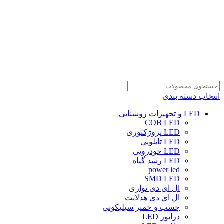
انتخاب دسته بندی
LED و تجهیزات روشنایی
COB LED
LED پروژکتوری
LED تابلویی
LED خودرویی
LED رشد گیاه
power led
SMD LED
ال ای دی نواری
ال ای دی هدلایت
چسب و خمیر سیلیکونی
درایور LED