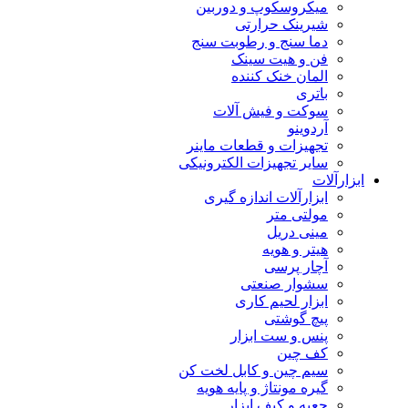
میکروسکوپ و دوربین
شیرینک حرارتی
دما سنج و رطوبت سنج
فن و هیت سینک
المان خنک کننده
باتری
سوکت و فیش آلات
آردوینو
تجهیزات و قطعات ماینر
سایر تجهیزات الکترونیکی
ابزارآلات
ابزارآلات اندازه گیری
مولتی متر
مینی دریل
هیتر و هویه
آچار پرسی
سشوار صنعتی
ابزار لحیم کاری
پیچ گوشتی
پنس و ست ابزار
کف چین
سیم چین و کابل لخت کن
گیره مونتاژ و پایه هویه
جعبه و کیف ابزار