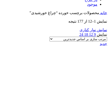
موجود
خانه
محصولات برچسب خورده “چراغ خورشیدی”
Sorted
نمایش 1–12 از 177 نتیجه
by
latest
نمایش نوار کناری
نمایش
9
12
18
24
جدید