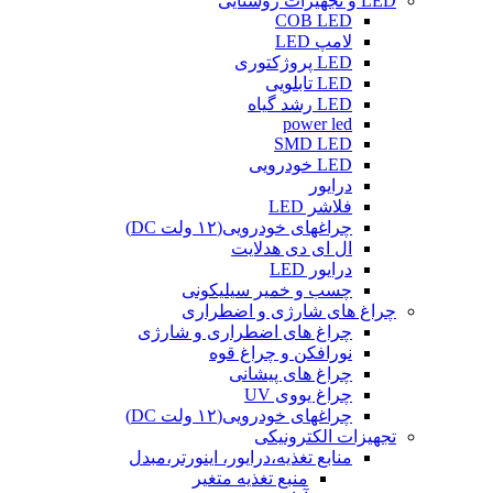
LED و تجهیزات روشنایی
COB LED
لامپ LED
LED پروژکتوری
LED تابلویی
LED رشد گیاه
power led
SMD LED
LED خودرویی
درایور
فلاشر LED
چراغهای خودرویی(۱۲ ولت DC)
ال ای دی هدلایت
درایور LED
چسب و خمیر سیلیکونی
چراغ های شارژی و اضطراری
چراغ های اضطراری و شارژی
نورافکن و چراغ قوه
چراغ های پیشانی
چراغ یووی UV
چراغهای خودرویی(۱۲ ولت DC)
تجهیزات الکترونیکی
منابع تغذیه،درایور، اینورتر،مبدل
منبع تغذیه متغیر