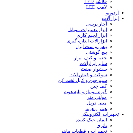
فلاشر LED
لامپ LED
آردوینو
ابزارآلات
آچار پرسی
ابزار تعمیرات موبایل
ابزار لحیم کاری
ابزارآلات اندازه گیری
پنس و ست ابزار
پیچ گوشتی
جعبه و کیف ابزار
سایر ابزارآلات
سشوار صنعتی
سوکت و فیش آلات
سیم چین و کابل لخت کن
کف چین
گیره مونتاژ و پایه هویه
مولتی متر
مینی دریل
هیتر و هویه
تجهیزات الکترونیکی
المان خنک کننده
باتری
تجهیزات و قطعات ماینر