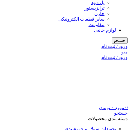
پل دیود
ترانزیستور
خازن
سایر قطعات الکترونیکی
مقاومت
لوازم جانبی
جستجو
ورود / ثبت نام
منو
ورود / ثبت نام
0
مورد
۰
تومان
جستجو
دسته بندی محصولات
تجهیزات سولار و خورشیدی