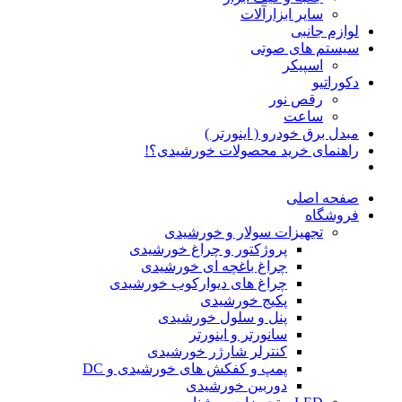
سایر ابزارآلات
لوازم جانبی
سیستم های صوتی
اسپیکر
دکوراتیو
رقص نور
ساعت
مبدل برق خودرو ( اینورتر )
راهنمای خرید محصولات خورشیدی؟!
صفحه اصلی
فروشگاه
تجهیزات سولار و خورشیدی
پروژکتور و چراغ خورشیدی
چراغ باغچه ای خورشیدی
چراغ های دیوارکوب خورشیدی
پکیج خورشیدی
پنل و سلول خورشیدی
سانورتر و اینورتر
کنترلر شارژر خورشیدی
پمپ و کفکش های خورشیدی و DC
دوربین خورشیدی