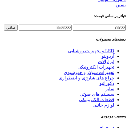
بستن
فیلتر براساس قیمت:
حداقل
حداكثر
صافی
قیمت
قيمت
دسته‌های محصولات
LED و تجهیزات روشنایی
آردوینو
ابزارآلات
تجهیزات الکترونیکی
تجهیزات سولار و خورشیدی
چراغ های شارژی و اضطراری
دکوراتیو
سایر
سیستم های صوتی
قطعات الکترونیکی
لوازم جانبی
وضعیت موجودی
در حراج