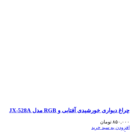
چراغ دیواری خورشیدی آفتابی و RGB مدل JX-528A
۸۵۰,۰۰۰
تومان
افزودن به سبد خرید