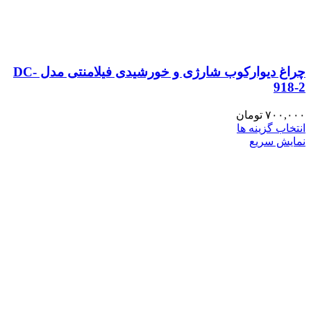
چراغ دیوارکوب شارژی و خورشیدی فیلامنتی مدل DC-
918-2
۷۰۰,۰۰۰
تومان
این
انتخاب گزینه ها
محصول
نمایش سریع
دارای
انواع
مختلفی
می
باشد.
گزینه
ها
ممکن
است
در
صفحه
محصول