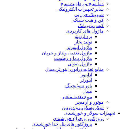
دما سنج و رطوبت سنج
سایر تجهیزات الکترونیکی
شیرینک حرارتی
فن و هیت سینک
کیس پاوربانک
ماژول های کاربردی
برد آردینو
تولید بخار
ماژول اینورتر
ماژول تغذیه، ولتاژ و جریان
ماژول دما و رطوبت
ماژول صوتی
منابع تغذیه،درایور، اینورتر،مبدل
آداپتور
اینورتر
پاور سوئیچینگ
مبدل
منبع تغذیه متغیر
موتور و آرمیچر
میکروسکوپ و دوربین
تجهیزات سولار و خورشیدی
پروژکتور و چراغ خورشیدی
پروژکتور های پنل جدا خورشیدی