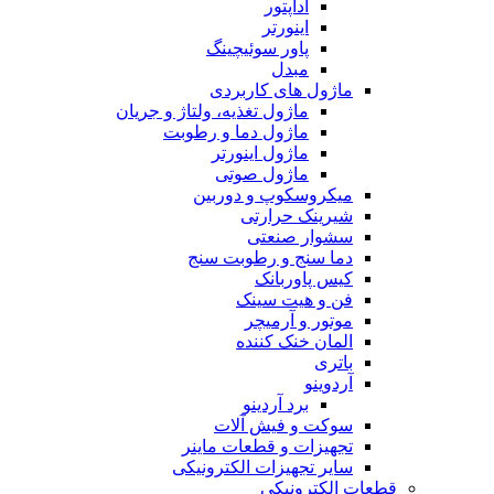
آداپتور
اینورتر
پاور سوئیچینگ
مبدل
ماژول های کاربردی
ماژول تغذیه، ولتاژ و جریان
ماژول دما و رطوبت
ماژول اینورتر
ماژول صوتی
میکروسکوپ و دوربین
شیرینک حرارتی
سشوار صنعتی
دما سنج و رطوبت سنج
کیس پاوربانک
فن و هیت سینک
موتور و آرمیچر
المان خنک کننده
باتری
آردوینو
برد آردینو
سوکت و فیش آلات
تجهیزات و قطعات ماینر
سایر تجهیزات الکترونیکی
قطعات الکترونیکی