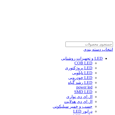
انتخاب دسته بندی
LED و تجهیزات روشنایی
COB LED
LED پروژکتوری
LED تابلویی
LED خودرویی
LED رشد گیاه
power led
SMD LED
ال ای دی نواری
ال ای دی هدلایت
چسب و خمیر سیلیکونی
درایور LED