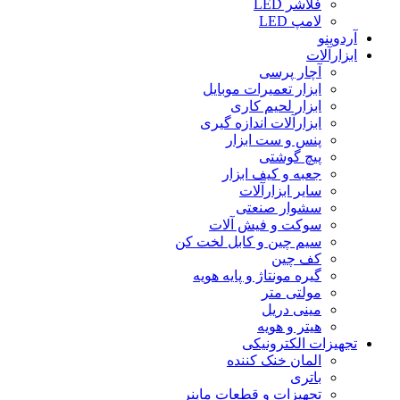
فلاشر LED
لامپ LED
آردوینو
ابزارآلات
آچار پرسی
ابزار تعمیرات موبایل
ابزار لحیم کاری
ابزارآلات اندازه گیری
پنس و ست ابزار
پیچ گوشتی
جعبه و کیف ابزار
سایر ابزارآلات
سشوار صنعتی
سوکت و فیش آلات
سیم چین و کابل لخت کن
کف چین
گیره مونتاژ و پایه هویه
مولتی متر
مینی دریل
هیتر و هویه
تجهیزات الکترونیکی
المان خنک کننده
باتری
تجهیزات و قطعات ماینر