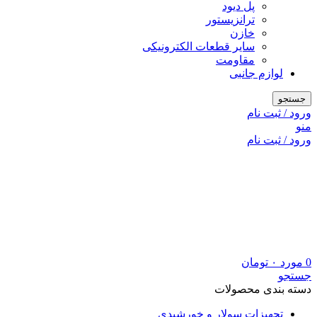
پل دیود
ترانزیستور
خازن
سایر قطعات الکترونیکی
مقاومت
لوازم جانبی
جستجو
ورود / ثبت نام
منو
ورود / ثبت نام
0
مورد
۰
تومان
جستجو
دسته بندی محصولات
تجهیزات سولار و خورشیدی