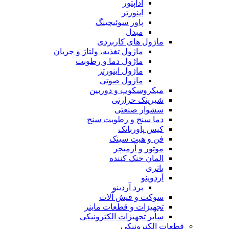
آداپتور
اینورتر
پاور سوئیچینگ
مبدل
ماژول های کاربردی
ماژول تغذیه، ولتاژ و جریان
ماژول دما و رطوبت
ماژول اینورتر
ماژول صوتی
میکروسکوپ و دوربین
شیرینک حرارتی
سشوار صنعتی
دما سنج و رطوبت سنج
کیس پاوربانک
فن و هیت سینک
موتور و آرمیچر
المان خنک کننده
باتری
آردوینو
برد آردینو
سوکت و فیش آلات
تجهیزات و قطعات ماینر
سایر تجهیزات الکترونیکی
قطعات الکترونیکی