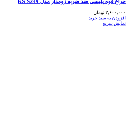
چراغ قوه پلیسی ضد ضربه زومدار مدل KS-S249
۳,۶۰۰,۰۰۰
تومان
افزودن به سبد خرید
نمایش سریع