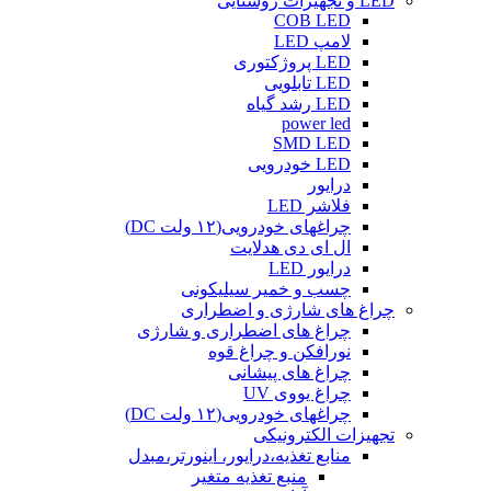
LED و تجهیزات روشنایی
COB LED
لامپ LED
LED پروژکتوری
LED تابلویی
LED رشد گیاه
power led
SMD LED
LED خودرویی
درایور
فلاشر LED
چراغهای خودرویی(۱۲ ولت DC)
ال ای دی هدلایت
درایور LED
چسب و خمیر سیلیکونی
چراغ های شارژی و اضطراری
چراغ های اضطراری و شارژی
نورافکن و چراغ قوه
چراغ های پیشانی
چراغ یووی UV
چراغهای خودرویی(۱۲ ولت DC)
تجهیزات الکترونیکی
منابع تغذیه،درایور، اینورتر،مبدل
منبع تغذیه متغیر