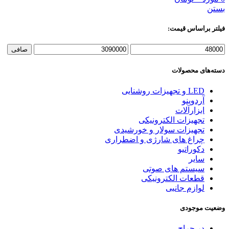
بستن
فیلتر براساس قیمت:
حداقل
حداكثر
صافی
قیمت
قيمت
دسته‌های محصولات
LED و تجهیزات روشنایی
آردوینو
ابزارآلات
تجهیزات الکترونیکی
تجهیزات سولار و خورشیدی
چراغ های شارژی و اضطراری
دکوراتیو
سایر
سیستم های صوتی
قطعات الکترونیکی
لوازم جانبی
وضعیت موجودی
در حراج