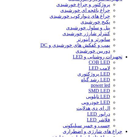
پروژکتور و چراغ خورشیدی
چراغ باغچه ای خورشیدی
چراغ های دیوارکوب خورشیدی
پکیج خورشیدی
پنل و سلول خورشیدی
کنترلر شارژر خورشیدی
سانورتر و اینورتر
پمپ و کفکش های خورشیدی و DC
دوربین خورشیدی
تجهیزات روشنایی و LED
COB LED
لامپ LED
LED پروژکتوری
LED رشد گیاه
power led
SMD LED
LED تابلویی
LED خودرویی
ال ای دی هدلایت
درایور LED
فلاشر LED
چسب و خمیر سیلیکونی
چراغ های شارژی و اضطراری