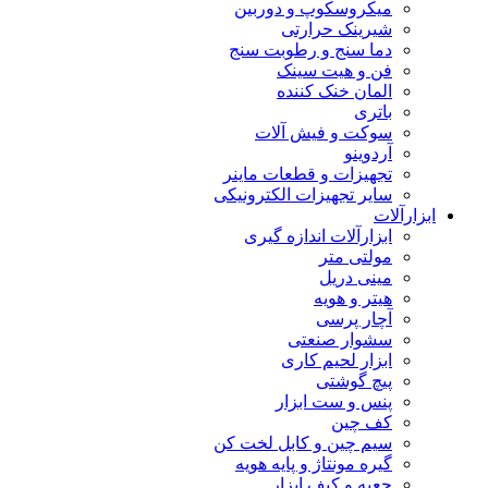
میکروسکوپ و دوربین
شیرینک حرارتی
دما سنج و رطوبت سنج
فن و هیت سینک
المان خنک کننده
باتری
سوکت و فیش آلات
آردوینو
تجهیزات و قطعات ماینر
سایر تجهیزات الکترونیکی
ابزارآلات
ابزارآلات اندازه گیری
مولتی متر
مینی دریل
هیتر و هویه
آچار پرسی
سشوار صنعتی
ابزار لحیم کاری
پیچ گوشتی
پنس و ست ابزار
کف چین
سیم چین و کابل لخت کن
گیره مونتاژ و پایه هویه
جعبه و کیف ابزار