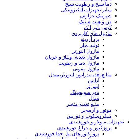
دما سنج و رطوبت سنج
سایر تجهیزات الکترونیکی
شیرینک حرارتی
فن و هیت سینک
کیس پاوربانک
ماژول های کاربردی
برد آردینو
تولید بخار
ماژول اینورتر
ماژول تغذیه، ولتاژ و جریان
ماژول دما و رطوبت
ماژول صوتی
منابع تغذیه،درایور، اینورتر،مبدل
آداپتور
اینورتر
پاور سوئیچینگ
مبدل
منبع تغذیه متغیر
موتور و آرمیچر
میکروسکوپ و دوربین
تجهیزات سولار و خورشیدی
پروژکتور و چراغ خورشیدی
پروژکتور های پنل جدا خورشیدی