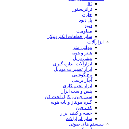
IC
ترانزیستور
خازن
پل دیود
دیود
مقاومت
سایر قطعات الکترونیکی
ابزارآلات
مولتی متر
هیتر و هویه
مینی دریل
ابزارآلات اندازه گیری
ابزار تعمیرات موبایل
پیچ گوشتی
آچار پرسی
ابزار لحیم کاری
پنس و ست ابزار
سیم چین و کابل لخت کن
گیره مونتاژ و پایه هویه
کف چین
جعبه و کیف ابزار
سایر ابزارآلات
سیستم های صوتی