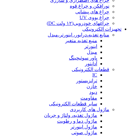
چراغ های اضطراری و شارژی
نورافکن و چراغ قوه
چراغ های پیشانی
چراغ یووی UV
چراغهای خودرویی(۱۲ ولت DC)
تجهیزات الکترونیکی
منابع تغذیه،درایور، اینورتر،مبدل
منبع تغذیه متغیر
اینورتر
مبدل
پاور سوئیچینگ
آداپتور
قطعات الکترونیکی
IC
ترانزیستور
خازن
دیود
مقاومت
سایر قطعات الکترونیکی
ماژول های کاربردی
ماژول تغذیه، ولتاژ و جریان
ماژول دما و رطوبت
ماژول اینورتر
ماژول صوتی