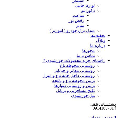
اسپیکر
لوازم جانبی
دکوراتیو
ساعت
رقص نور
سایر
مبدل برق خودرو ( اینورتر )
تخفیف‌ها
وبلاگ
درباره ما
مجوزها
تماس با ما
راهنمای خرید محصولات خورشیدی؟!
روشنایی محوطه باغ
روشنایی معابر و خیابانی
روشنایی داخل خانه باغ و منزل
تزئین محوطه باغ و باغچه
تزئین و روشنایی دیوارها
پکیج مسافرتی و پرتابل
پنل خورشیدی
پـشـتـیـبانی تلفنی
09141857814
0
مورد
۰
تومان