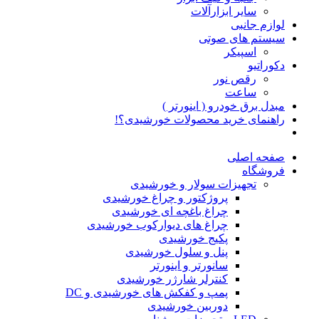
سایر ابزارآلات
لوازم جانبی
سیستم های صوتی
اسپیکر
دکوراتیو
رقص نور
ساعت
مبدل برق خودرو ( اینورتر )
راهنمای خرید محصولات خورشیدی؟!
صفحه اصلی
فروشگاه
تجهیزات سولار و خورشیدی
پروژکتور و چراغ خورشیدی
چراغ باغچه ای خورشیدی
چراغ های دیوارکوب خورشیدی
پکیج خورشیدی
پنل و سلول خورشیدی
سانورتر و اینورتر
کنترلر شارژر خورشیدی
پمپ و کفکش های خورشیدی و DC
دوربین خورشیدی