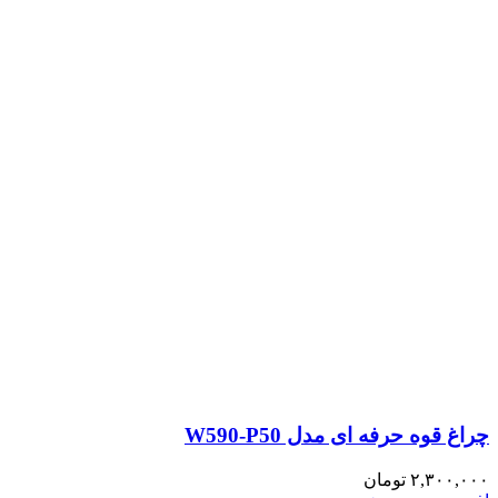
چراغ قوه حرفه ای مدل W590-P50
۲,۳۰۰,۰۰۰
تومان