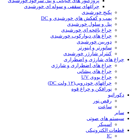
پروژکتور های خیابانی و پنل سرخود خورشیدی
چراغهای سقفی و سوله ای خورشیدی
پکیج خورشیدی
پمپ و کفکش های خورشیدی و DC
پنل و سلول خورشیدی
چراغ باغچه ای خورشیدی
چراغ های دیوارکوب خورشیدی
دوربین خورشیدی
سانورتر و اینورتر
کنترلر شارژر خورشیدی
چراغ های شارژی و اضطراری
چراغ های اضطراری و شارژی
چراغ های پیشانی
چراغ یووی UV
چراغهای خودرویی(۱۲ ولت DC)
نورافکن و چراغ قوه
دکوراتیو
رقص نور
ساعت
سایر
سیستم های صوتی
اسپیکر
قطعات الکترونیکی
IC