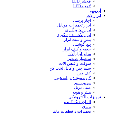
فلاشر LED
لامپ LED
آردوینو
ابزارآلات
آچار پرسی
ابزار تعمیرات موبایل
ابزار لحیم کاری
ابزارآلات اندازه گیری
پنس و ست ابزار
پیچ گوشتی
جعبه و کیف ابزار
سایر ابزارآلات
سشوار صنعتی
سوکت و فیش آلات
سیم چین و کابل لخت کن
کف چین
گیره مونتاژ و پایه هویه
مولتی متر
مینی دریل
هیتر و هویه
تجهیزات الکترونیکی
المان خنک کننده
باتری
تجهیزات و قطعات ماینر