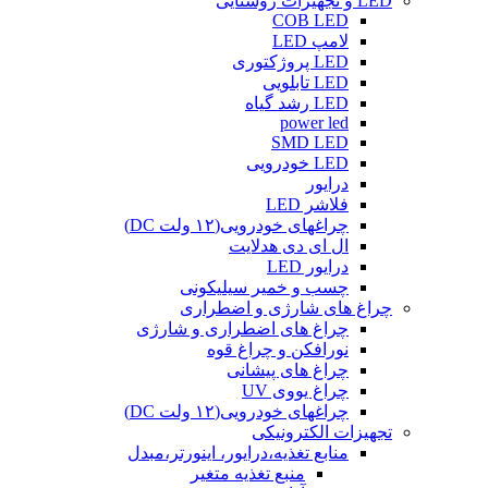
LED و تجهیزات روشنایی
COB LED
لامپ LED
LED پروژکتوری
LED تابلویی
LED رشد گیاه
power led
SMD LED
LED خودرویی
درایور
فلاشر LED
چراغهای خودرویی(۱۲ ولت DC)
ال ای دی هدلایت
درایور LED
چسب و خمیر سیلیکونی
چراغ های شارژی و اضطراری
چراغ های اضطراری و شارژی
نورافکن و چراغ قوه
چراغ های پیشانی
چراغ یووی UV
چراغهای خودرویی(۱۲ ولت DC)
تجهیزات الکترونیکی
منابع تغذیه،درایور، اینورتر،مبدل
منبع تغذیه متغیر