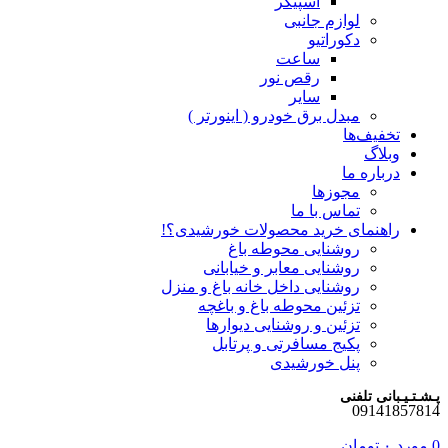
اسپیکر
لوازم جانبی
دکوراتیو
ساعت
رقص نور
سایر
مبدل برق خودرو ( اینورتر )
تخفیف‌ها
وبلاگ
درباره ما
مجوزها
تماس با ما
راهنمای خرید محصولات خورشیدی؟!
روشنایی محوطه باغ
روشنایی معابر و خیابانی
روشنایی داخل خانه باغ و منزل
تزئین محوطه باغ و باغچه
تزئین و روشنایی دیوارها
پکیج مسافرتی و پرتابل
پنل خورشیدی
پـشـتـیـبانی تلفنی
09141857814
0
مورد
۰
تومان