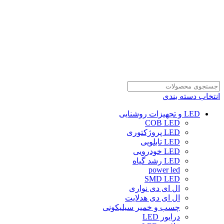
انتخاب دسته بندی
LED و تجهیزات روشنایی
COB LED
LED پروژکتوری
LED تابلویی
LED خودرویی
LED رشد گیاه
power led
SMD LED
ال ای دی نواری
ال ای دی هدلایت
چسب و خمیر سیلیکونی
درایور LED