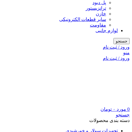
پل دیود
ترانزیستور
خازن
سایر قطعات الکترونیکی
مقاومت
لوازم جانبی
جستجو
ورود / ثبت نام
منو
ورود / ثبت نام
0
مورد
۰
تومان
جستجو
دسته بندی محصولات
تجهیزات سولار و خورشیدی