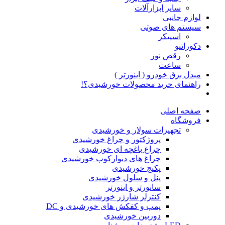
سایر ابزارآلات
لوازم جانبی
سیستم های صوتی
اسپیکر
دکوراتیو
رقص نور
ساعت
مبدل برق خودرو ( اینورتر )
راهنمای خرید محصولات خورشیدی؟!
صفحه اصلی
فروشگاه
تجهیزات سولار و خورشیدی
پروژکتور و چراغ خورشیدی
چراغ باغچه ای خورشیدی
چراغ های دیوارکوب خورشیدی
پکیج خورشیدی
پنل و سلول خورشیدی
سانورتر و اینورتر
کنترلر شارژر خورشیدی
پمپ و کفکش های خورشیدی و DC
دوربین خورشیدی