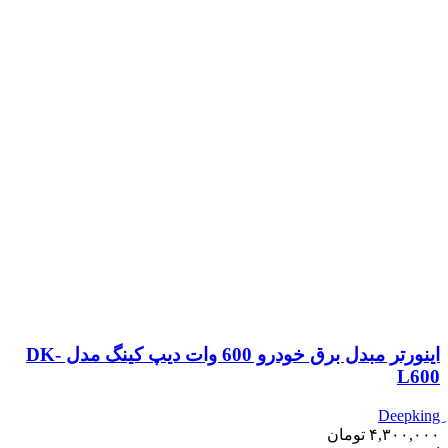
اینورتر مبدل برق خودرو 600 وات دیپ کینگ مدل DK-
L600
۴,۳۰۰,۰۰۰
تومان