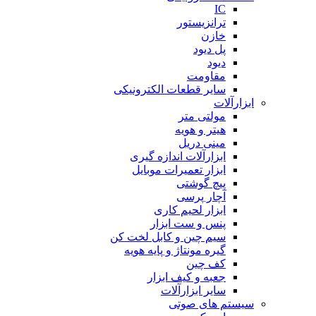
IC
ترانزیستور
خازن
پل دیود
دیود
مقاومت
سایر قطعات الکترونیکی
ابزارآلات
مولتی متر
هیتر و هویه
مینی دریل
ابزارآلات اندازه گیری
ابزار تعمیرات موبایل
پیچ گوشتی
آچار پرسی
ابزار لحیم کاری
پنس و ست ابزار
سیم چین و کابل لخت کن
گیره مونتاژ و پایه هویه
کف چین
جعبه و کیف ابزار
سایر ابزارآلات
سیستم های صوتی