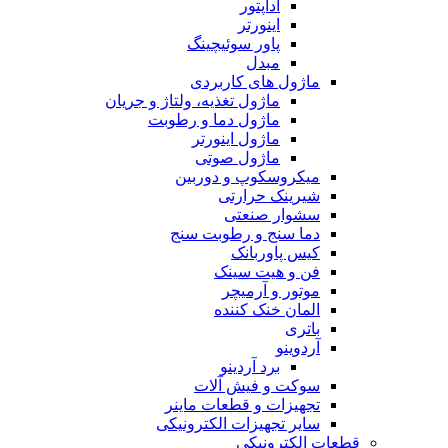
آداپتور
اینورتر
پاور سوئیچینگ
مبدل
ماژول های کاربردی
ماژول تغذیه، ولتاژ و جریان
ماژول دما و رطوبت
ماژول اینورتر
ماژول صوتی
میکروسکوپ و دوربین
شیرینک حرارتی
سشوار صنعتی
دما سنج و رطوبت سنج
کیس پاوربانک
فن و هیت سینک
موتور و آرمیچر
المان خنک کننده
باتری
آردوینو
برد آردینو
سوکت و فیش آلات
تجهیزات و قطعات ماینر
سایر تجهیزات الکترونیکی
قطعات الکترونیکی