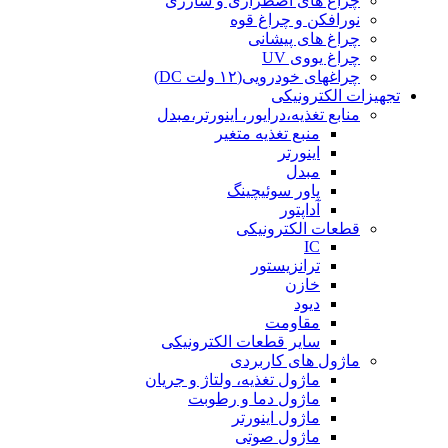
چراغ های اضطراری و شارژی
نورافکن و چراغ قوه
چراغ های پیشانی
چراغ یووی UV
چراغهای خودرویی(۱۲ ولت DC)
تجهیزات الکترونیکی
منابع تغذیه،درایور، اینورتر،مبدل
منبع تغذیه متغیر
اینورتر
مبدل
پاور سوئیچینگ
آداپتور
قطعات الکترونیکی
IC
ترانزیستور
خازن
دیود
مقاومت
سایر قطعات الکترونیکی
ماژول های کاربردی
ماژول تغذیه، ولتاژ و جریان
ماژول دما و رطوبت
ماژول اینورتر
ماژول صوتی