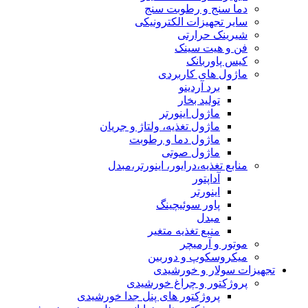
دما سنج و رطوبت سنج
سایر تجهیزات الکترونیکی
شیرینک حرارتی
فن و هیت سینک
کیس پاوربانک
ماژول های کاربردی
برد آردینو
تولید بخار
ماژول اینورتر
ماژول تغذیه، ولتاژ و جریان
ماژول دما و رطوبت
ماژول صوتی
منابع تغذیه،درایور، اینورتر،مبدل
آداپتور
اینورتر
پاور سوئیچینگ
مبدل
منبع تغذیه متغیر
موتور و آرمیچر
میکروسکوپ و دوربین
تجهیزات سولار و خورشیدی
پروژکتور و چراغ خورشیدی
پروژکتور های پنل جدا خورشیدی