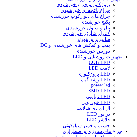
پروژکتور و چراغ خورشیدی
چراغ باغچه ای خورشیدی
چراغ های دیوارکوب خورشیدی
پکیج خورشیدی
پنل و سلول خورشیدی
کنترلر شارژر خورشیدی
سانورتر و اینورتر
پمپ و کفکش های خورشیدی و DC
دوربین خورشیدی
تجهیزات روشنایی و LED
COB LED
لامپ LED
LED پروژکتوری
LED رشد گیاه
power led
SMD LED
LED تابلویی
LED خودرویی
ال ای دی هدلایت
درایور LED
فلاشر LED
چسب و خمیر سیلیکونی
چراغ های شارژی و اضطراری