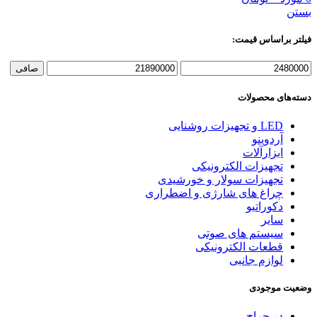
بستن
فیلتر براساس قیمت:
حداقل
حداكثر
صافی
قیمت
قيمت
دسته‌های محصولات
LED و تجهیزات روشنایی
آردوینو
ابزارآلات
تجهیزات الکترونیکی
تجهیزات سولار و خورشیدی
چراغ های شارژی و اضطراری
دکوراتیو
سایر
سیستم های صوتی
قطعات الکترونیکی
لوازم جانبی
وضعیت موجودی
در حراج