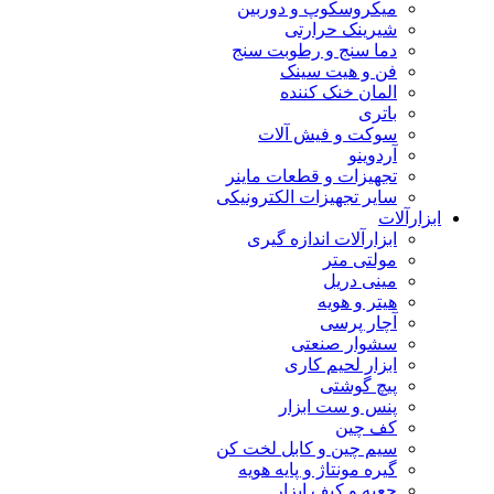
میکروسکوپ و دوربین
شیرینک حرارتی
دما سنج و رطوبت سنج
فن و هیت سینک
المان خنک کننده
باتری
سوکت و فیش آلات
آردوینو
تجهیزات و قطعات ماینر
سایر تجهیزات الکترونیکی
ابزارآلات
ابزارآلات اندازه گیری
مولتی متر
مینی دریل
هیتر و هویه
آچار پرسی
سشوار صنعتی
ابزار لحیم کاری
پیچ گوشتی
پنس و ست ابزار
کف چین
سیم چین و کابل لخت کن
گیره مونتاژ و پایه هویه
جعبه و کیف ابزار