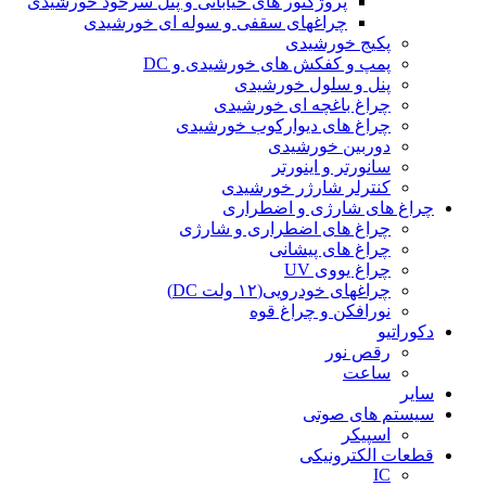
پروژکتور های خیابانی و پنل سرخود خورشیدی
چراغهای سقفی و سوله ای خورشیدی
پکیج خورشیدی
پمپ و کفکش های خورشیدی و DC
پنل و سلول خورشیدی
چراغ باغچه ای خورشیدی
چراغ های دیوارکوب خورشیدی
دوربین خورشیدی
سانورتر و اینورتر
کنترلر شارژر خورشیدی
چراغ های شارژی و اضطراری
چراغ های اضطراری و شارژی
چراغ های پیشانی
چراغ یووی UV
چراغهای خودرویی(۱۲ ولت DC)
نورافکن و چراغ قوه
دکوراتیو
رقص نور
ساعت
سایر
سیستم های صوتی
اسپیکر
قطعات الکترونیکی
IC