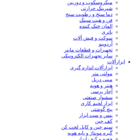
میکروسکوپ و دوربین
شیرینک حرارتی
دما سنج و رطوبت سنج
فن و هیت سینک
المان خنک کننده
باتری
سوکت و فیش آلات
آردوینو
تجهیزات و قطعات ماینر
سایر تجهیزات الکترونیکی
ابزارآلات
ابزارآلات اندازه گیری
مولتی متر
مینی دریل
هیتر و هویه
آچار پرسی
سشوار صنعتی
ابزار لحیم کاری
پیچ گوشتی
پنس و ست ابزار
کف چین
سیم چین و کابل لخت کن
گیره مونتاژ و پایه هویه
جعبه و کیف ابزار