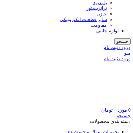
پل دیود
ترانزیستور
خازن
سایر قطعات الکترونیکی
مقاومت
لوازم جانبی
جستجو
ورود / ثبت نام
منو
ورود / ثبت نام
0
مورد
۰
تومان
جستجو
دسته بندی محصولات
تجهیزات سولار و خورشیدی