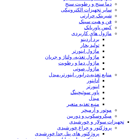
دما سنج و رطوبت سنج
سایر تجهیزات الکترونیکی
شیرینک حرارتی
فن و هیت سینک
کیس پاوربانک
ماژول های کاربردی
برد آردینو
تولید بخار
ماژول اینورتر
ماژول تغذیه، ولتاژ و جریان
ماژول دما و رطوبت
ماژول صوتی
منابع تغذیه،درایور، اینورتر،مبدل
آداپتور
اینورتر
پاور سوئیچینگ
مبدل
منبع تغذیه متغیر
موتور و آرمیچر
میکروسکوپ و دوربین
تجهیزات سولار و خورشیدی
پروژکتور و چراغ خورشیدی
پروژکتور های پنل جدا خورشیدی