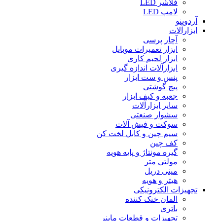
فلاشر LED
لامپ LED
آردوینو
ابزارآلات
آچار پرسی
ابزار تعمیرات موبایل
ابزار لحیم کاری
ابزارآلات اندازه گیری
پنس و ست ابزار
پیچ گوشتی
جعبه و کیف ابزار
سایر ابزارآلات
سشوار صنعتی
سوکت و فیش آلات
سیم چین و کابل لخت کن
کف چین
گیره مونتاژ و پایه هویه
مولتی متر
مینی دریل
هیتر و هویه
تجهیزات الکترونیکی
المان خنک کننده
باتری
تجهیزات و قطعات ماینر