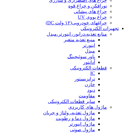
چراغ های اضطراری و شارژی
نورافکن و چراغ قوه
چراغ های پیشانی
چراغ یووی UV
چراغهای خودرویی(۱۲ ولت DC)
تجهیزات الکترونیکی
منابع تغذیه،درایور، اینورتر،مبدل
منبع تغذیه متغیر
اینورتر
مبدل
پاور سوئیچینگ
آداپتور
قطعات الکترونیکی
IC
ترانزیستور
خازن
دیود
مقاومت
سایر قطعات الکترونیکی
ماژول های کاربردی
ماژول تغذیه، ولتاژ و جریان
ماژول دما و رطوبت
ماژول اینورتر
ماژول صوتی