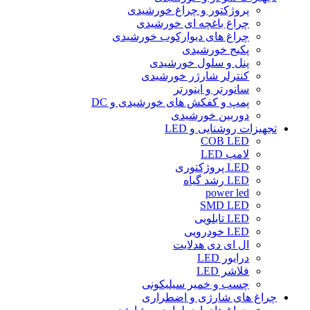
پروژکتور و چراغ خورشیدی
چراغ باغچه ای خورشیدی
چراغ های دیوارکوب خورشیدی
پکیج خورشیدی
پنل و سلول خورشیدی
کنترلر شارژر خورشیدی
سانورتر و اینورتر
پمپ و کفکش های خورشیدی و DC
دوربین خورشیدی
تجهیزات روشنایی و LED
COB LED
لامپ LED
LED پروژکتوری
LED رشد گیاه
power led
SMD LED
LED تابلویی
LED خودرویی
ال ای دی هدلایت
درایور LED
فلاشر LED
چسب و خمیر سیلیکونی
چراغ های شارژی و اضطراری