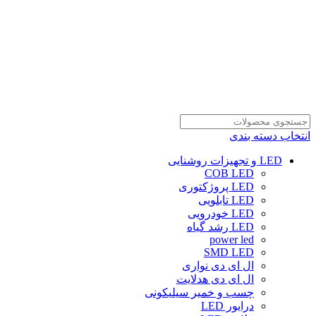
انتخاب دسته بندی
LED و تجهیزات روشنایی
COB LED
LED پروژکتوری
LED تابلویی
LED خودرویی
LED رشد گیاه
power led
SMD LED
ال ای دی نواری
ال ای دی هدلایت
چسب و خمیر سیلیکونی
درایور LED