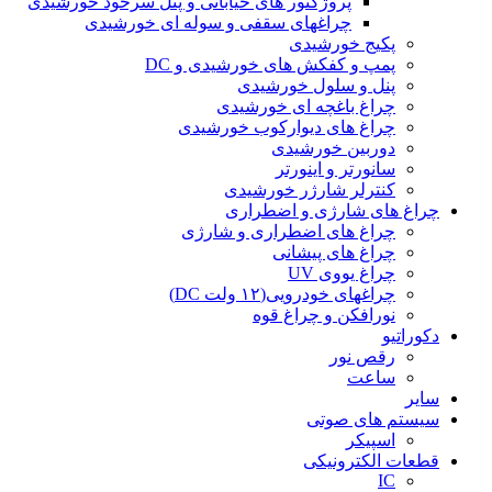
پروژکتور های خیابانی و پنل سرخود خورشیدی
چراغهای سقفی و سوله ای خورشیدی
پکیج خورشیدی
پمپ و کفکش های خورشیدی و DC
پنل و سلول خورشیدی
چراغ باغچه ای خورشیدی
چراغ های دیوارکوب خورشیدی
دوربین خورشیدی
سانورتر و اینورتر
کنترلر شارژر خورشیدی
چراغ های شارژی و اضطراری
چراغ های اضطراری و شارژی
چراغ های پیشانی
چراغ یووی UV
چراغهای خودرویی(۱۲ ولت DC)
نورافکن و چراغ قوه
دکوراتیو
رقص نور
ساعت
سایر
سیستم های صوتی
اسپیکر
قطعات الکترونیکی
IC