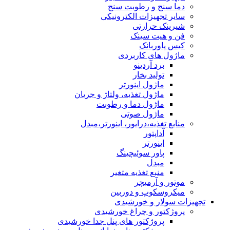
دما سنج و رطوبت سنج
سایر تجهیزات الکترونیکی
شیرینک حرارتی
فن و هیت سینک
کیس پاوربانک
ماژول های کاربردی
برد آردینو
تولید بخار
ماژول اینورتر
ماژول تغذیه، ولتاژ و جریان
ماژول دما و رطوبت
ماژول صوتی
منابع تغذیه،درایور، اینورتر،مبدل
آداپتور
اینورتر
پاور سوئیچینگ
مبدل
منبع تغذیه متغیر
موتور و آرمیچر
میکروسکوپ و دوربین
تجهیزات سولار و خورشیدی
پروژکتور و چراغ خورشیدی
پروژکتور های پنل جدا خورشیدی