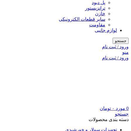
پل دیود
ترانزیستور
خازن
سایر قطعات الکترونیکی
مقاومت
لوازم جانبی
جستجو
ورود / ثبت نام
منو
ورود / ثبت نام
0
مورد
۰
تومان
جستجو
دسته بندی محصولات
تجهیزات سولار و خورشیدی