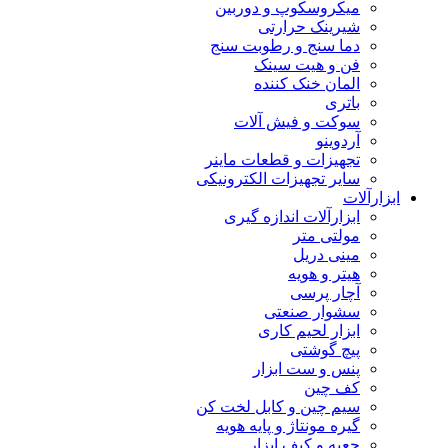
میکروسکوپ و دوربین
شیرینک حرارتی
دما سنج و رطوبت سنج
فن و هیت سینک
المان خنک کننده
باتری
سوکت و فیش آلات
آردوینو
تجهیزات و قطعات ماینر
سایر تجهیزات الکترونیکی
ابزارآلات
ابزارآلات اندازه گیری
مولتی متر
مینی دریل
هیتر و هویه
آچار پرسی
سشوار صنعتی
ابزار لحیم کاری
پیچ گوشتی
پنس و ست ابزار
کف چین
سیم چین و کابل لخت کن
گیره مونتاژ و پایه هویه
جعبه و کیف ابزار