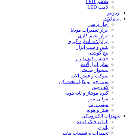
فلاشر LED
لامپ LED
آردوینو
ابزارآلات
آچار پرسی
ابزار تعمیرات موبایل
ابزار لحیم کاری
ابزارآلات اندازه گیری
پنس و ست ابزار
پیچ گوشتی
جعبه و کیف ابزار
سایر ابزارآلات
سشوار صنعتی
سوکت و فیش آلات
سیم چین و کابل لخت کن
کف چین
گیره مونتاژ و پایه هویه
مولتی متر
مینی دریل
هیتر و هویه
تجهیزات الکترونیکی
المان خنک کننده
باتری
تجهیزات و قطعات ماینر