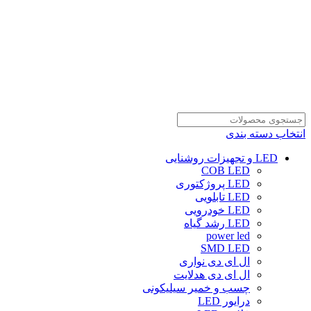
انتخاب دسته بندی
LED و تجهیزات روشنایی
COB LED
LED پروژکتوری
LED تابلویی
LED خودرویی
LED رشد گیاه
power led
SMD LED
ال ای دی نواری
ال ای دی هدلایت
چسب و خمیر سیلیکونی
درایور LED