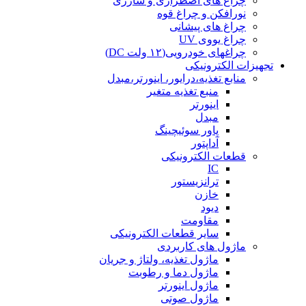
چراغ های اضطراری و شارژی
نورافکن و چراغ قوه
چراغ های پیشانی
چراغ یووی UV
چراغهای خودرویی(۱۲ ولت DC)
تجهیزات الکترونیکی
منابع تغذیه،درایور، اینورتر،مبدل
منبع تغذیه متغیر
اینورتر
مبدل
پاور سوئیچینگ
آداپتور
قطعات الکترونیکی
IC
ترانزیستور
خازن
دیود
مقاومت
سایر قطعات الکترونیکی
ماژول های کاربردی
ماژول تغذیه، ولتاژ و جریان
ماژول دما و رطوبت
ماژول اینورتر
ماژول صوتی