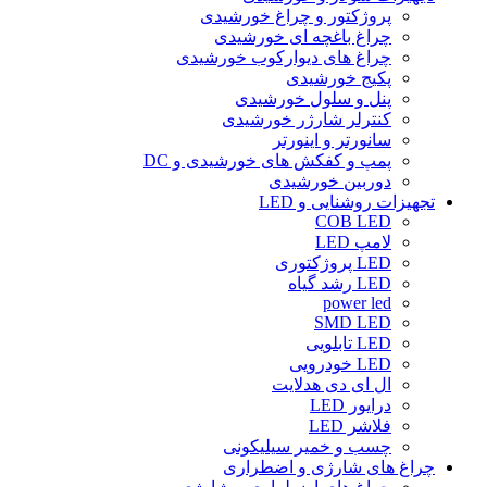
پروژکتور و چراغ خورشیدی
چراغ باغچه ای خورشیدی
چراغ های دیوارکوب خورشیدی
پکیج خورشیدی
پنل و سلول خورشیدی
کنترلر شارژر خورشیدی
سانورتر و اینورتر
پمپ و کفکش های خورشیدی و DC
دوربین خورشیدی
تجهیزات روشنایی و LED
COB LED
لامپ LED
LED پروژکتوری
LED رشد گیاه
power led
SMD LED
LED تابلویی
LED خودرویی
ال ای دی هدلایت
درایور LED
فلاشر LED
چسب و خمیر سیلیکونی
چراغ های شارژی و اضطراری